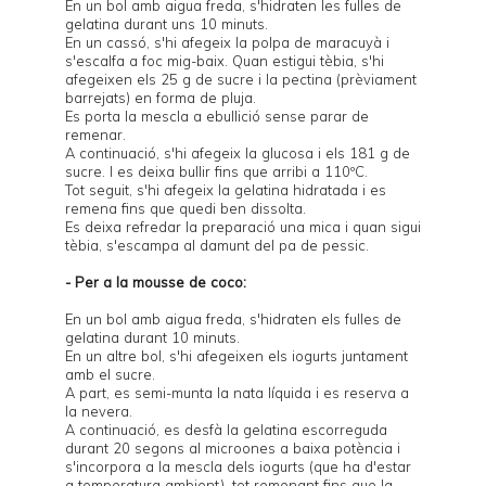
En un bol amb aigua freda, s'hidraten les fulles de
gelatina durant uns 10 minuts.
En un cassó, s'hi afegeix la polpa de maracuyà i
s'escalfa a foc mig-baix. Quan estigui tèbia, s'hi
afegeixen els 25 g de sucre i la pectina (prèviament
barrejats) en forma de pluja.
Es porta la mescla a ebullició sense parar de
remenar.
A continuació, s'hi afegeix la glucosa i els 181 g de
sucre. I es deixa bullir fins que arribi a 110ºC.
Tot seguit, s'hi afegeix la gelatina hidratada i es
remena fins que quedi ben dissolta.
Es deixa refredar la preparació una mica i quan sigui
tèbia, s'escampa al damunt del pa de pessic.
- Per a la mousse de coco:
En un bol amb aigua freda, s'hidraten els fulles de
gelatina durant 10 minuts.
En un altre bol, s'hi afegeixen els iogurts juntament
amb el sucre.
A part, es semi-munta la nata líquida i es reserva a
la nevera.
A continuació, es desfà la gelatina escorreguda
durant 20 segons al microones a baixa potència i
s'incorpora a la mescla dels iogurts (que ha d'estar
a temperatura ambient), tot remenant fins que la