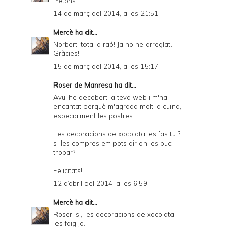
Petons
14 de març del 2014, a les 21:51
Mercè
ha dit...
Norbert, tota la raó! Ja ho he arreglat.
Gràcies!
15 de març del 2014, a les 15:17
Roser de Manresa ha dit...
Avui he decobert la teva web i m'ha
encantat perquè m'agrada molt la cuina,
especialment les postres.
Les decoracions de xocolata les fas tu ?
si les compres em pots dir on les puc
trobar?
Felicitats!!
12 d’abril del 2014, a les 6:59
Mercè
ha dit...
Roser, si, les decoracions de xocolata
les faig jo.