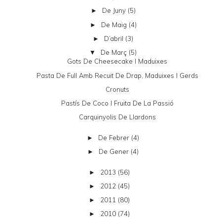
De Juny
(5)
►
De Maig
(4)
►
D’abril
(3)
►
De Març
(5)
▼
Gots De Cheesecake I Maduixes
Pasta De Full Amb Recuit De Drap, Maduixes I Gerds
Cronuts
Pastís De Coco I Fruita De La Passió
Carquinyolis De Llardons
De Febrer
(4)
►
De Gener
(4)
►
2013
(56)
►
2012
(45)
►
2011
(80)
►
2010
(74)
►