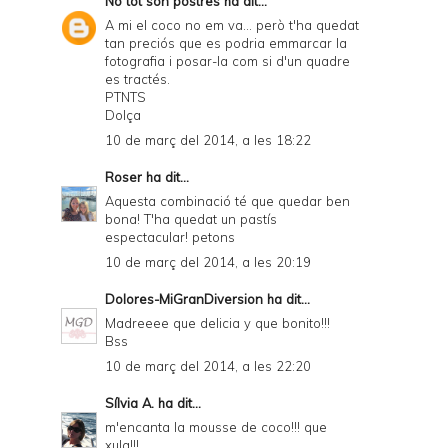
No tot són postres
ha dit...
a
A mi el coco no em va... però t'ha quedat
tan preciós que es podria emmarcar la
n
fotografia i posar-la com si d'un quadre
d
es tractés.
PTNTS
P
Dolça
D
10 de març del 2014, a les 18:22
F
Roser
ha dit...
Aquesta combinació té que quedar ben
bona! T'ha quedat un pastís
espectacular! petons
10 de març del 2014, a les 20:19
Dolores-MiGranDiversion
ha dit...
Madreeee que delicia y que bonito!!!
Bss
10 de març del 2014, a les 22:20
Sílvia A.
ha dit...
m'encanta la mousse de coco!!! que
xula!!!