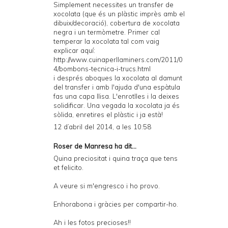
Simplement necessites un transfer de
xocolata (que és un plàstic imprès amb el
dibuix/decoració), cobertura de xocolata
negra i un termòmetre. Primer cal
temperar la xocolata tal com vaig
explicar aquí:
http://www.cuinaperllaminers.com/2011/0
4/bombons-tecnica-i-trucs.html
i després aboques la xocolata al damunt
del transfer i amb l'ajuda d'una espàtula
fas una capa llisa. L'enrotlles i la deixes
solidificar. Una vegada la xocolata ja és
sòlida, enretires el plàstic i ja està!
12 d’abril del 2014, a les 10:58
Roser de Manresa ha dit...
Quina preciositat i quina traça que tens
et felicito.
A veure si m'engresco i ho provo.
Enhorabona i gràcies per compartir-ho.
Ah i les fotos precioses!!