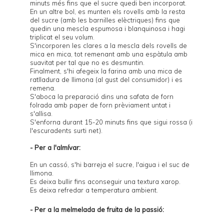
minuts més fins que el sucre quedi ben incorporat.
En un altre bol, es munten els rovells amb la resta
del sucre (amb les barnilles elèctriques) fins que
quedin una mescla espumosa i blanquinosa i hagi
triplicat el seu volum.
S'incorporen les clares a la mescla dels rovells de
mica en mica, tot remenant amb una espàtula amb
suavitat per tal que no es desmuntin.
Finalment, s'hi afegeix la farina amb una mica de
ratlladura de llimona (al gust del consumidor) i es
remena.
S'aboca la preparació dins una safata de forn
folrada amb paper de forn prèviament untat i
s'allisa.
S'enforna durant 15-20 minuts fins que sigui rossa (i
l'escuradents surti net).
- Per a l'almívar:
En un cassó, s'hi barreja el sucre, l'aigua i el suc de
llimona.
Es deixa bullir fins aconseguir una textura xarop.
Es deixa refredar a temperatura ambient.
- Per a la melmelada de fruita de la passió: