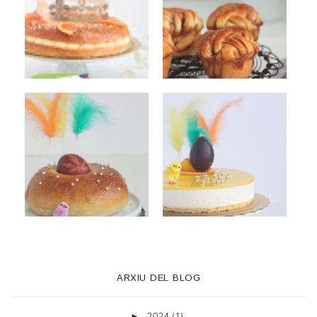
ARXIU DEL BLOG
2024
(1)
►