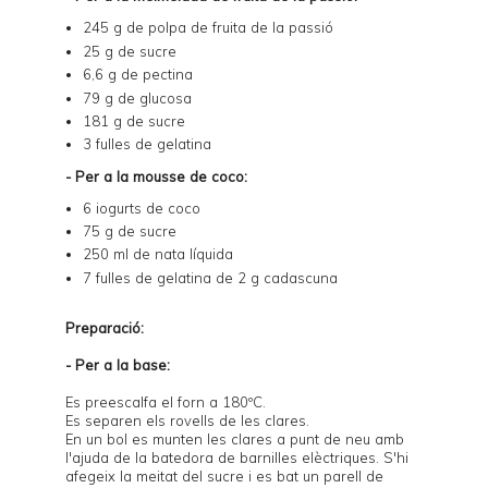
245 g de
polpa de fruita de la passió
25 g de sucre
6,6 g de pectina
79 g de glucosa
181 g de sucre
3 fulles de gelatina
- Per a la mousse de coco:
6 iogurts de coco
75 g de sucre
250 ml de nata líquida
7 fulles de gelatina de 2 g cadascuna
Preparació:
- Per a la base:
Es preescalfa el forn a 180ºC.
Es separen els rovells de les clares.
En un bol es munten les clares a punt de neu amb
l'ajuda de la batedora de barnilles elèctriques. S'hi
afegeix la meitat del sucre i es bat un parell de