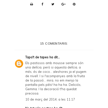
P
r
i
n
t
e
15 COMENTARIS:
r
F
Tapa't de tapes
ha dit...
r
Els pastissos amb mousse sempre són
una delícia, però si aquesta delícia, a
i
més, és de coco... aleshores ja el pugem
e
de nivell. I si l'acompanyes amb la fruita
de la passió... mira, no em menjo la
n
pantalla pels pèls! ha ha ha. Deliciós,
Gemma. I la decoració t'ha quedat
d
preciosa.
l
10 de març del 2014, a les 11:17
y