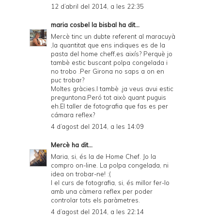
12 d’abril del 2014, a les 22:35
maria cosbel la bisbal
ha dit...
Mercè tinc un dubte referent al maracuyà
,la quantitat que ens indiques es de la
pasta del home cheff,es aixís? Perquè jo
tambè estic buscant polpa congelada i
no trobo .Per Girona no saps a on en
puc trobar?
Moltes gràcies.I tambè ,ja veus avui estic
preguntona.Peró tot això quant puguis
eh.El taller de fotografia que fas es per
cámara reflex?
4 d’agost del 2014, a les 14:09
Mercè
ha dit...
Maria, si, és la de Home Chef. Jo la
compro on-line. La polpa congelada, ni
idea on trobar-ne! :(
I el curs de fotografia, si, és millor fer-lo
amb una càmera reflex per poder
controlar tots els paràmetres.
4 d’agost del 2014, a les 22:14