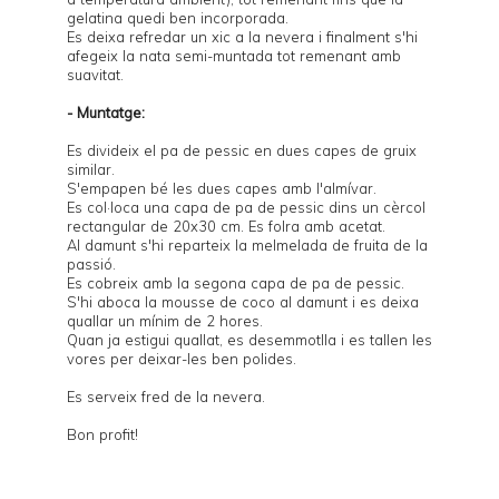
gelatina quedi ben incorporada.
Es deixa refredar un xic a la nevera i finalment s'hi
afegeix la nata semi-muntada tot remenant amb
suavitat.
- Muntatge:
Es divideix el pa de pessic en dues capes de gruix
similar.
S'empapen bé les dues capes amb l'almívar.
Es col·loca una capa de pa de pessic dins un cèrcol
rectangular de 20x30 cm. Es folra amb acetat.
Al damunt s'hi reparteix la melmelada de fruita de la
passió.
Es cobreix amb la segona capa de pa de pessic.
S'hi aboca la mousse de coco al damunt i es deixa
quallar un mínim de 2 hores.
Quan ja estigui quallat, es desemmotlla i es tallen les
vores per deixar-les ben polides.
Es serveix fred de la nevera.
Bon profit!