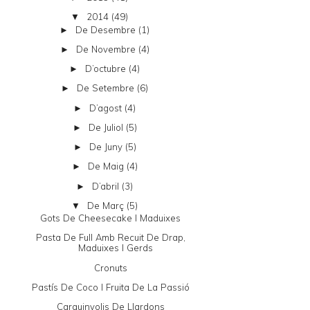
2014
(49)
▼
De Desembre
(1)
►
De Novembre
(4)
►
D’octubre
(4)
►
De Setembre
(6)
►
D’agost
(4)
►
De Juliol
(5)
►
De Juny
(5)
►
De Maig
(4)
►
D’abril
(3)
►
De Març
(5)
▼
Gots De Cheesecake I Maduixes
Pasta De Full Amb Recuit De Drap,
Maduixes I Gerds
Cronuts
Pastís De Coco I Fruita De La Passió
Carquinyolis De Llardons