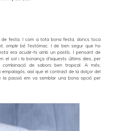
de festa. I com a tota bona festa, doncs toca
tot, omplir bé l'estómac. I de ben segur que ho
festa era acudir-hi amb un pastís. I pensant de
en el sol i la bonança d'aquests últims dies, per
 combinació de sabors ben tropical. A més,
empalagós, així que el contrast de la dolçor del
de la passió em va semblar una bona opció per