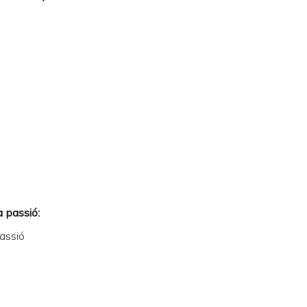
a passió:
passió