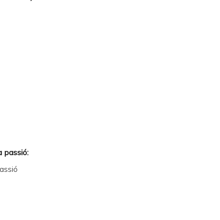
a passió:
passió