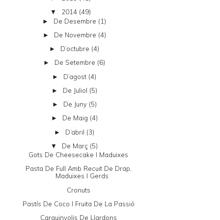
2014
(49)
▼
De Desembre
(1)
►
De Novembre
(4)
►
D’octubre
(4)
►
De Setembre
(6)
►
D’agost
(4)
►
De Juliol
(5)
►
De Juny
(5)
►
De Maig
(4)
►
D’abril
(3)
►
De Març
(5)
▼
Gots De Cheesecake I Maduixes
Pasta De Full Amb Recuit De Drap,
Maduixes I Gerds
Cronuts
Pastís De Coco I Fruita De La Passió
Carquinyolis De Llardons