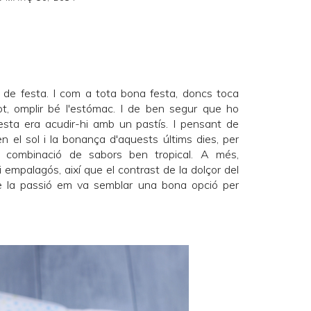
de festa. I com a tota bona festa, doncs toca
tot, omplir bé l'estómac. I de ben segur que ho
festa era acudir-hi amb un pastís. I pensant de
en el sol i la bonança d'aquests últims dies, per
 combinació de sabors ben tropical. A més,
empalagós, així que el contrast de la dolçor del
de la passió em va semblar una bona opció per