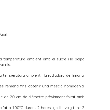
Quark
 a temperatura ambient amb el sucre i la polpa
inilla.
 temperatura ambient i la ratlladura de llimona.
i es remena fins obtenir una mescla homogènia,
lle de 20 cm de diàmetre prèviament folrat amb
lfat a 100ºC durant 2 hores. (Jo l'hi vaig tenir 2