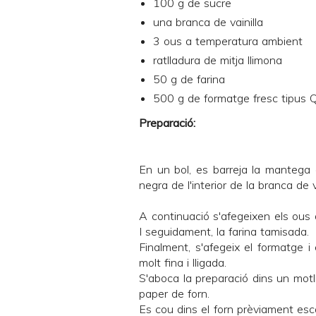
100 g de sucre
una branca de vainilla
3 ous a temperatura ambient
ratlladura de mitja llimona
50 g de farina
500 g de formatge fresc tipus 
Preparació:
En un bol, es barreja la mantega
negra de l'interior de la branca de va
A continuació s'afegeixen els ous a
I seguidament, la farina tamisada.
Finalment, s'afegeix el formatge 
molt fina i lligada.
S'aboca la preparació dins un mot
paper de forn.
Es cou dins el forn prèviament esca