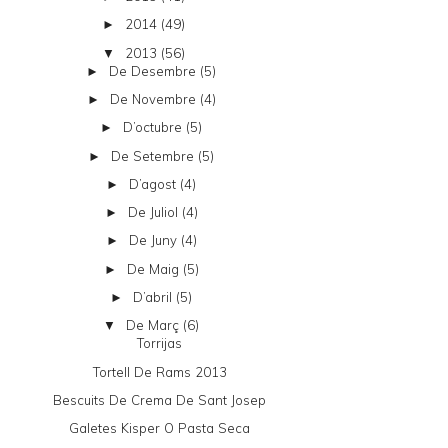
2014
(49)
►
2013
(56)
▼
De Desembre
(5)
►
De Novembre
(4)
►
D’octubre
(5)
►
De Setembre
(5)
►
D’agost
(4)
►
De Juliol
(4)
►
De Juny
(4)
►
De Maig
(5)
►
D’abril
(5)
►
De Març
(6)
▼
Torrijas
Tortell De Rams 2013
Bescuits De Crema De Sant Josep
Galetes Kisper O Pasta Seca