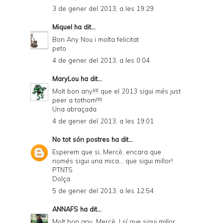
3 de gener del 2013, a les 19:29
Miquel
ha dit...
Bon Any Nou i molta felicitat
peto
4 de gener del 2013, a les 0:04
MaryLou
ha dit...
Molt bon any!!!! que el 2013 sigui més just
peer a tothom!!!!
Una abraçada
4 de gener del 2013, a les 19:01
No tot són postres
ha dit...
Esperem que si, Mercè, encara que
només sigui una mica... que sigui millor!
PTNTS
Dolça
5 de gener del 2013, a les 12:54
ANNAFS
ha dit...
Molt bon any, Mercè. I sí que sigui millor,