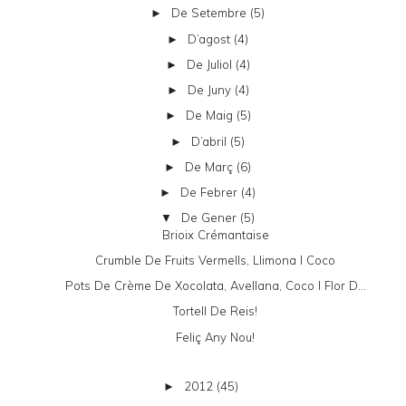
De Setembre
(5)
►
D’agost
(4)
►
De Juliol
(4)
►
De Juny
(4)
►
De Maig
(5)
►
D’abril
(5)
►
De Març
(6)
►
De Febrer
(4)
►
De Gener
(5)
▼
Brioix Crémantaise
Crumble De Fruits Vermells, Llimona I Coco
Pots De Crème De Xocolata, Avellana, Coco I Flor D...
Tortell De Reis!
Feliç Any Nou!
2012
(45)
►