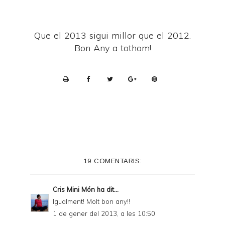
Que el 2013 sigui millor que el 2012.
Bon Any a tothom!
P
r
i
n
t
e
19 COMENTARIS:
r
F
Cris Mini Món
ha dit...
r
Igualment! Molt bon any!!
i
1 de gener del 2013, a les 10:50