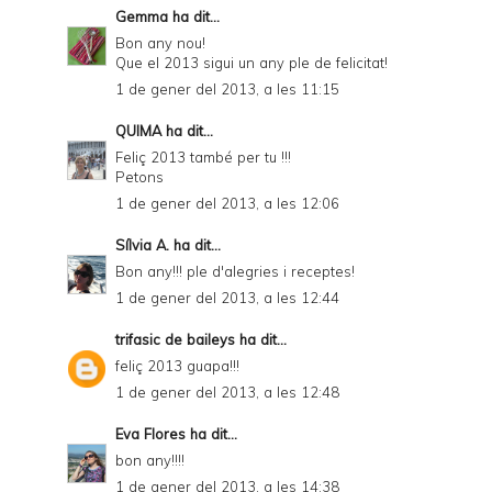
e
Gemma
ha dit...
n
Bon any nou!
Que el 2013 sigui un any ple de felicitat!
d
1 de gener del 2013, a les 11:15
l
QUIMA
ha dit...
y
Feliç 2013 també per tu !!!
a
Petons
1 de gener del 2013, a les 12:06
n
d
Sílvia A.
ha dit...
P
Bon any!!! ple d'alegries i receptes!
1 de gener del 2013, a les 12:44
D
F
trifasic de baileys
ha dit...
feliç 2013 guapa!!!
1 de gener del 2013, a les 12:48
Eva Flores
ha dit...
bon any!!!!
1 de gener del 2013, a les 14:38