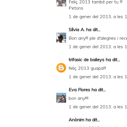
Feliç 2013 també per tu !!!
d
Petons
P
1 de gener del 2013, a les 
D
Sílvia A.
ha dit...
F
Bon any!!! ple d'alegries i re
1 de gener del 2013, a les 
trifasic de baileys
ha dit...
feliç 2013 guapa!!!
1 de gener del 2013, a les 
Eva Flores
ha dit...
bon any!!!!
1 de gener del 2013, a les 
Anònim ha dit...