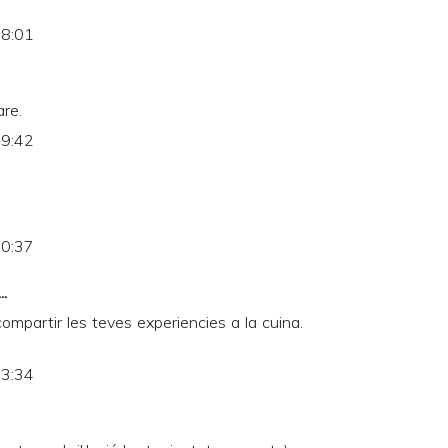
18:01
are.
19:42
20:37
..
mpartir les teves experiencies a la cuina.
23:34