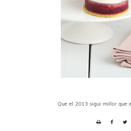
Que el 2013 sigui millor que 
P
r