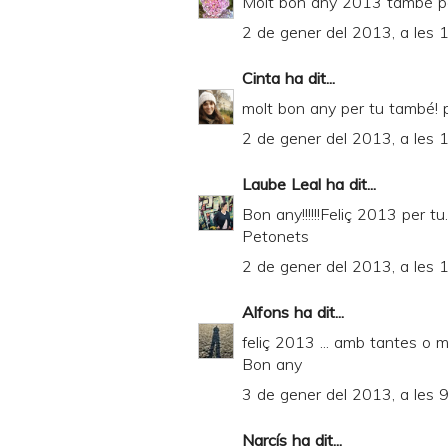
Molt bon any 2013 també per 
2 de gener del 2013, a les 
Cinta
ha dit...
molt bon any per tu també! 
2 de gener del 2013, a les 
Laube Leal
ha dit...
Bon any!!!!!!Feliç 2013 per tu.
Petonets
2 de gener del 2013, a les 
Alfons
ha dit...
feliç 2013 ... amb tantes o 
Bon any
3 de gener del 2013, a les 
Narcís
ha dit...