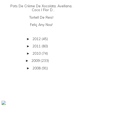
Pots De Crème De Xocolata, Avellana,
Coco I Flor D...
Tortell De Reis!
Feliç Any Nou!
2012
(45)
►
2011
(80)
►
2010
(74)
►
2009
(233)
►
2008
(91)
►