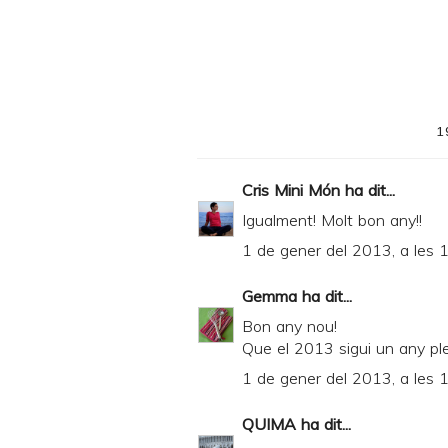
i
n
t
e
1
r
F
Cris Mini Món
ha dit...
r
Igualment! Molt bon any!!
i
1 de gener del 2013, a les 
e
n
Gemma
ha dit...
d
Bon any nou!
Que el 2013 sigui un any ple 
l
1 de gener del 2013, a les 
y
a
QUIMA
ha dit...
n