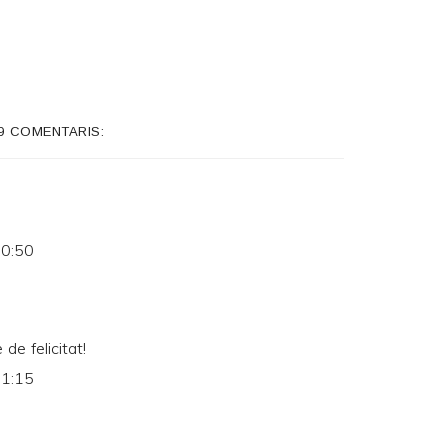
9 COMENTARIS:
10:50
de felicitat!
11:15