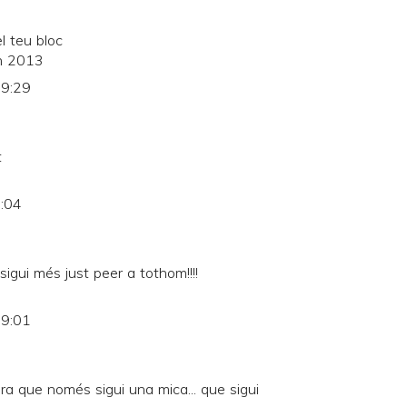
l teu bloc
on 2013
19:29
t
0:04
sigui més just peer a tothom!!!!
19:01
a que només sigui una mica... que sigui