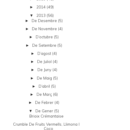
2014
(49)
►
2013
(56)
▼
De Desembre
(5)
►
De Novembre
(4)
►
D’octubre
(5)
►
De Setembre
(5)
►
D’agost
(4)
►
De Juliol
(4)
►
De Juny
(4)
►
De Maig
(5)
►
D’abril
(5)
►
De Març
(6)
►
De Febrer
(4)
►
De Gener
(5)
▼
Brioix Crémantaise
Crumble De Fruits Vermells, Llimona I
Coco