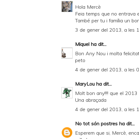
Hola Mercè
Feia temps que no entrava e
També per tu i família un b
3 de gener del 2013, a les 
Miquel
ha dit...
Bon Any Nou i molta felicita
peto
4 de gener del 2013, a les 
MaryLou
ha dit...
Molt bon any!!!! que el 2013 
Una abraçada
4 de gener del 2013, a les 
No tot són postres
ha dit...
Esperem que si, Mercè, encar