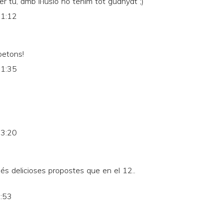
tu, amb il·lusió ho tenim tot guanyat ;)
11:12
petons!
11:35
13:20
més delicioses propostes que en el 12..
9:53