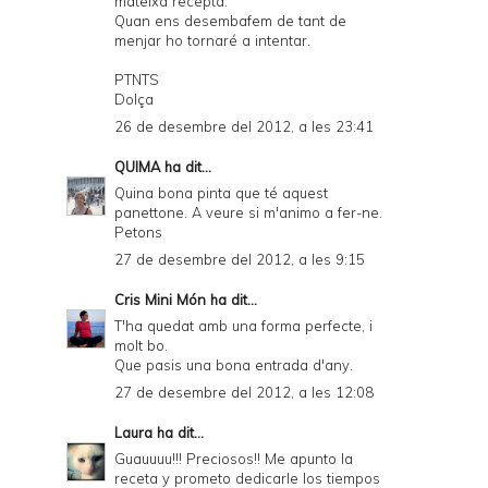
mateixa recepta.
e
Quan ens desembafem de tant de
menjar ho tornaré a intentar.
n
PTNTS
d
Dolça
l
26 de desembre del 2012, a les 23:41
y
QUIMA
ha dit...
a
Quina bona pinta que té aquest
panettone. A veure si m'animo a fer-ne.
n
Petons
d
27 de desembre del 2012, a les 9:15
P
Cris Mini Món
ha dit...
D
T'ha quedat amb una forma perfecte, i
molt bo.
F
Que pasis una bona entrada d'any.
27 de desembre del 2012, a les 12:08
Laura
ha dit...
Guauuuu!!! Preciosos!! Me apunto la
receta y prometo dedicarle los tiempos