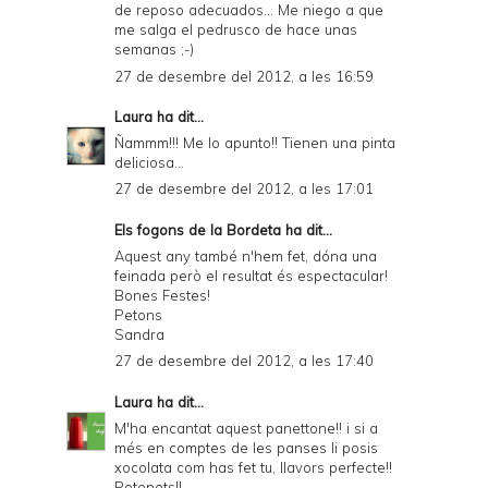
de reposo adecuados... Me niego a que
me salga el pedrusco de hace unas
semanas ;-)
27 de desembre del 2012, a les 16:59
Laura
ha dit...
Ñammm!!! Me lo apunto!! Tienen una pinta
deliciosa...
27 de desembre del 2012, a les 17:01
Els fogons de la Bordeta
ha dit...
Aquest any també n'hem fet, dóna una
feinada però el resultat és espectacular!
Bones Festes!
Petons
Sandra
27 de desembre del 2012, a les 17:40
Laura
ha dit...
M'ha encantat aquest panettone!! i si a
més en comptes de les panses li posis
xocolata com has fet tu, llavors perfecte!!
Petonets!!