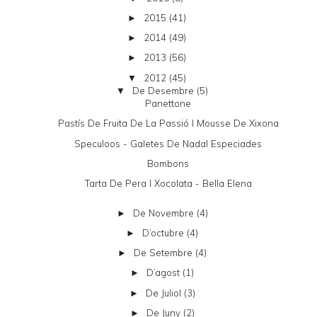
2015
(41)
►
2014
(49)
►
2013
(56)
►
2012
(45)
▼
De Desembre
(5)
▼
Panettone
Pastís De Fruita De La Passió I Mousse De Xixona
Speculoos - Galetes De Nadal Especiades
Bombons
Tarta De Pera I Xocolata - Bella Elena
De Novembre
(4)
►
D’octubre
(4)
►
De Setembre
(4)
►
D’agost
(1)
►
De Juliol
(3)
►
De Juny
(2)
►