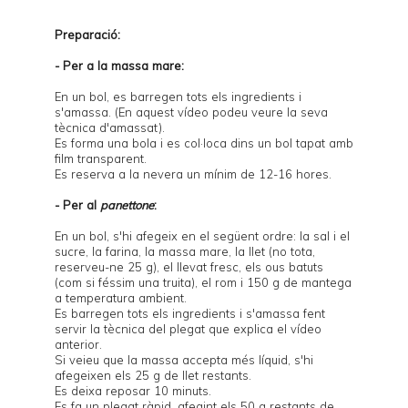
Preparació:
- Per a la massa mare:
En un bol, es barregen tots els ingredients i
s'amassa. (En
aquest vídeo
podeu veure la seva
tècnica d'amassat).
Es forma una bola i es col·loca dins un bol tapat amb
film transparent.
Es reserva a la nevera un mínim de 12-16 hores.
- Per al
panettone
:
En un bol, s'hi afegeix en el següent ordre: la sal i el
sucre, la farina, la massa mare, la llet (no tota,
reserveu-ne 25 g), el llevat fresc, els ous batuts
(com si féssim una truita), el rom i 150 g de mantega
a temperatura ambient.
Es barregen tots els ingredients i s'amassa fent
servir la tècnica del plegat que explica el vídeo
anterior.
Si veieu que la massa accepta més líquid, s'hi
afegeixen els 25 g de llet restants.
Es deixa reposar 10 minuts.
Es fa un plegat ràpid, afegint els 50 g restants de