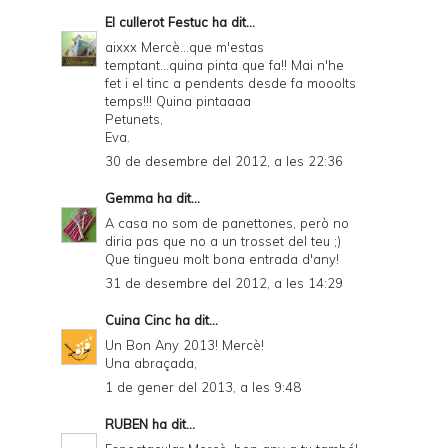
El cullerot Festuc
ha dit...
aixxx Mercè...que m'estas
temptant...quina pinta que fa!! Mai n'he
fet i el tinc a pendents desde fa mooolts
temps!!! Quina pintaaaa
Petunets,
Eva.
30 de desembre del 2012, a les 22:36
Gemma
ha dit...
A casa no som de panettones, però no
diria pas que no a un trosset del teu ;)
Que tingueu molt bona entrada d'any!
31 de desembre del 2012, a les 14:29
Cuina Cinc
ha dit...
Un Bon Any 2013! Mercè!
Una abraçada,
1 de gener del 2013, a les 9:48
RUBEN
ha dit...