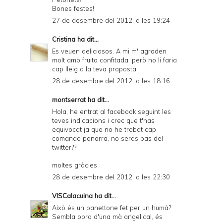
Bones festes!
27 de desembre del 2012, a les 19:24
Cristina
ha dit...
Es veuen deliciosos. A mi m' agraden
molt amb fruita confitada, però no li faria
cap lleig a la teva proposta.
28 de desembre del 2012, a les 18:16
montserrat ha dit...
Hola, he entrat al facebook seguint les
teves indicacions i crec que t'has
equivocat ja que no he trobat cap
comando panarra, no seras pas del
twitter??
moltes gràcies
28 de desembre del 2012, a les 22:30
VISCalacuina
ha dit...
Això és un panettone fet per un humà?
Sembla obra d'una mà angelical, és