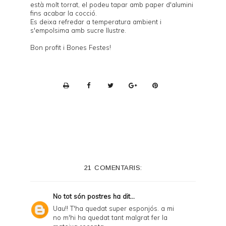
està molt torrat, el podeu tapar amb paper d'alumini
fins acabar la cocció.
Es deixa refredar a temperatura ambient i
s'empolsima amb sucre llustre.
Bon profit i Bones Festes!
P
r
i
n
t
e
21 COMENTARIS:
r
F
No tot són postres
ha dit...
r
Uau!! T'ha quedat super esponjós. a mi
no m'hi ha quedat tant malgrat fer la
i