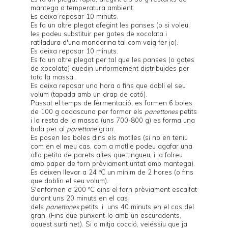
mantega a temperatura ambient.
Es deixa reposar 10 minuts.
Es fa un altre plegat afegint les panses (o si voleu,
les podeu substituir per gotes de xocolata i
ratlladura d'una mandarina tal com vaig fer jo).
Es deixa reposar 10 minuts.
Es fa un altre plegat per tal que les panses (o gotes
de xocolata) quedin uniformement distribuïdes per
tota la massa.
Es deixa reposar una hora o fins que dobli el seu
volum (tapada amb un drap de cotó).
Passat el temps de fermentació, es formen 6 boles
de 100 g cadascuna per formar els
panettones
petits
i la resta de la massa (uns 700-800 g) es forma una
bola per al
panettone
gran.
Es posen les boles dins els motlles (si no en teniu
com en el meu cas, com a motlle podeu agafar una
olla petita de parets altes que tingueu, i la folreu
amb paper de forn prèviament untat amb mantega).
Es deixen llevar a 24 ºC un mínim de 2 hores (o fins
que doblin el seu volum).
S'enfornen a 200 ºC dins el forn prèviament escalfat
durant uns 20 minuts en el cas
dels
panettones
petits, i uns 40 minuts en el cas del
gran. (Fins que punxant-lo amb un escuradents,
aquest surti net). Si a mitja cocció, veiéssiu que ja