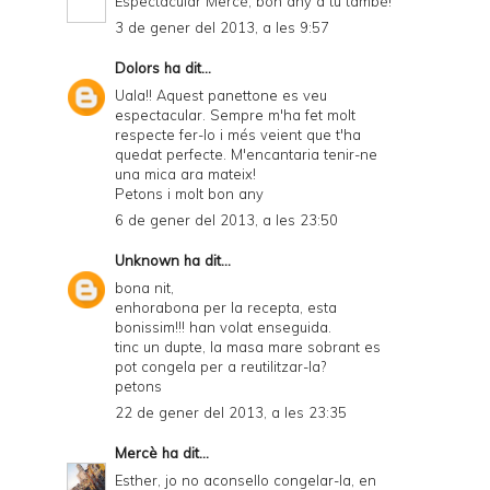
Espectacular Mercè, bon any a tu també!
3 de gener del 2013, a les 9:57
Dolors
ha dit...
Uala!! Aquest panettone es veu
espectacular. Sempre m'ha fet molt
respecte fer-lo i més veient que t'ha
quedat perfecte. M'encantaria tenir-ne
una mica ara mateix!
Petons i molt bon any
6 de gener del 2013, a les 23:50
Unknown
ha dit...
bona nit,
enhorabona per la recepta, esta
bonissim!!! han volat enseguida.
tinc un dupte, la masa mare sobrant es
pot congela per a reutilitzar-la?
petons
22 de gener del 2013, a les 23:35
Mercè
ha dit...
Esther, jo no aconsello congelar-la, en