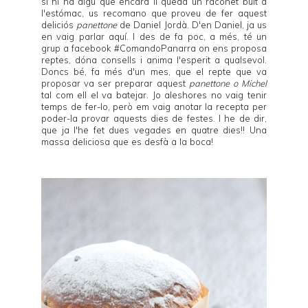
si hi ha algú que encara li queda un raconet buit a
l'estómac, us recomano que proveu de fer aquest
deliciós
panettone
de
Daniel Jordà
. D'en Daniel, ja us
en vaig parlar
aquí
. I des de fa poc, a més, té un
grup a facebook #
ComandoPanarra
on ens proposa
reptes, dóna consells i anima l'esperit a qualsevol.
Doncs bé, fa més d'un mes, que el repte que va
proposar va ser preparar aquest
panettone o Michel
tal com ell el va batejar. Jo aleshores no vaig tenir
temps de fer-lo, però em vaig anotar la recepta per
poder-la provar aquests dies de festes. I he de dir,
que ja l'he fet dues vegades en quatre dies!! Una
massa deliciosa que es desfà a la boca!