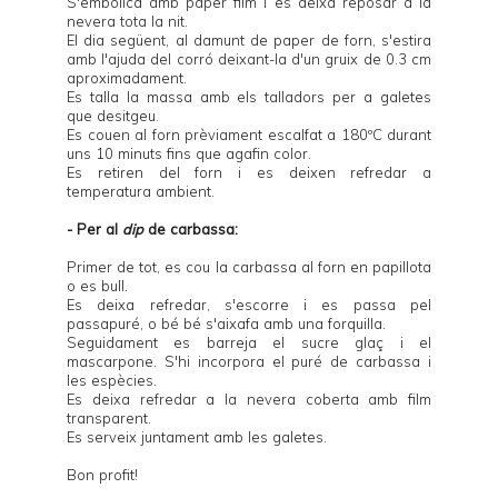
S'embolica amb paper film i es deixa reposar a la
nevera tota la nit.
El dia següent, al damunt de paper de forn, s'estira
amb l'ajuda del corró deixant-la d'un gruix de 0.3 cm
aproximadament.
Es talla la massa amb els talladors per a galetes
que desitgeu.
Es couen al forn prèviament escalfat a 180ºC durant
uns 10 minuts fins que agafin color.
Es retiren del forn i es deixen refredar a
temperatura ambient.
- Per al
dip
de carbassa:
Primer de tot, es cou la carbassa al forn en papillota
o es bull.
Es deixa refredar, s'escorre i es passa pel
passapuré, o bé bé s'aixafa amb una forquilla.
Seguidament es barreja el sucre glaç i el
mascarpone. S'hi incorpora el puré de carbassa i
les espècies.
Es deixa refredar a la nevera coberta amb film
transparent.
Es serveix juntament amb les galetes.
Bon profit!