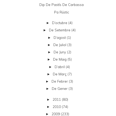
Dip De Pastís De Carbassa
Pa Rústic
D’octubre
(4)
►
De Setembre
(4)
►
D’agost
(1)
►
De Juliol
(3)
►
De Juny
(2)
►
De Maig
(5)
►
D’abril
(4)
►
De Març
(7)
►
De Febrer
(3)
►
De Gener
(3)
►
2011
(80)
►
2010
(74)
►
2009
(233)
►