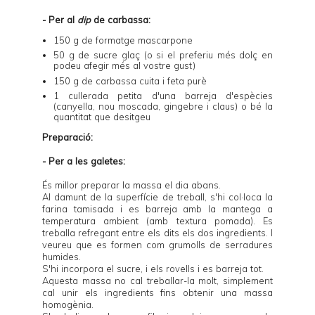
- Per al
dip
de carbassa:
150 g de formatge mascarpone
50 g de sucre glaç (o si el preferiu més dolç en
podeu afegir més al vostre gust)
150 g de carbassa cuita i feta purè
1 cullerada petita d'una barreja d'espècies
(canyella, nou moscada, gingebre i claus) o bé la
quantitat que desitgeu
Preparació:
- Per a les galetes:
És millor preparar la massa el dia abans.
Al damunt de la superfície de treball, s'hi col·loca la
farina tamisada i es barreja amb la mantega a
temperatura ambient (amb textura pomada). Es
treballa refregant entre els dits els dos ingredients. I
veureu que es formen com grumolls de serradures
humides.
S'hi incorpora el sucre, i els rovells i es barreja tot.
Aquesta massa no cal treballar-la molt, simplement
cal unir els ingredients fins obtenir una massa
homogènia.