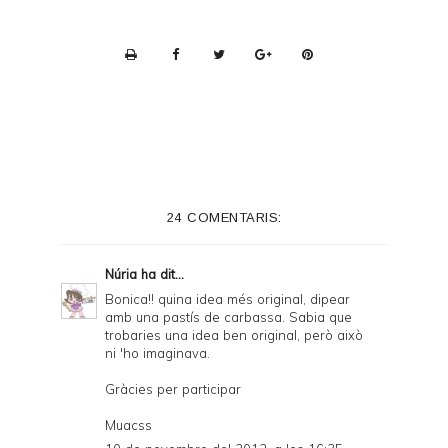
P
r
i
n
t
e
24 COMENTARIS:
r
F
Núria
ha dit...
r
Bonica!! quina idea més original, dipear
amb una pastís de carbassa. Sabia que
i
trobaries una idea ben original, però això
e
ni 'ho imaginava.
n
Gràcies per participar
d
Muacss
l