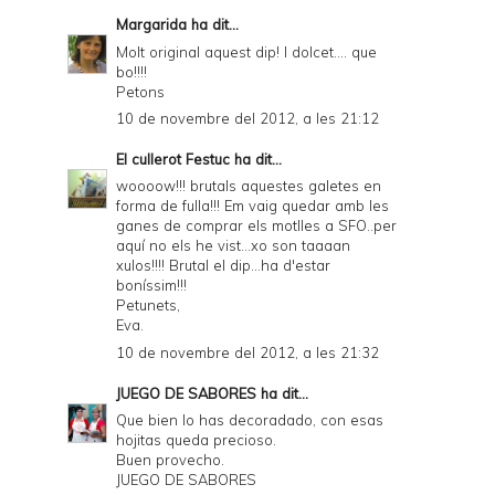
Margarida
ha dit...
Molt original aquest dip! I dolcet.... que
bo!!!!
Petons
10 de novembre del 2012, a les 21:12
El cullerot Festuc
ha dit...
woooow!!! brutals aquestes galetes en
forma de fulla!!! Em vaig quedar amb les
ganes de comprar els motlles a SFO..per
aquí no els he vist...xo son taaaan
xulos!!!! Brutal el dip...ha d'estar
boníssim!!!
Petunets,
Eva.
10 de novembre del 2012, a les 21:32
JUEGO DE SABORES
ha dit...
Que bien lo has decoradado, con esas
hojitas queda precioso.
Buen provecho.
JUEGO DE SABORES