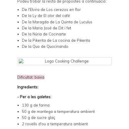
Podeu trobar la resta de propostes a continuació:
De l'Elvira de
Los cerezos en flor
De la Ly de
El olor del café
De la Maragda de
La Quinta de Luculus
De la Maria José de
Dit i fet
De la Núria de
Cocinarte
De la Pikerita de
La cocina de Pikerita
De la Quo de
Quocinando
Dificultat: baixa
Ingredients:
- Per a les galetes:
130 g de farina
50 g de mantega a temperatura ambient
50 g de sucre glaç
2 rovells d'ou a temperatura ambient