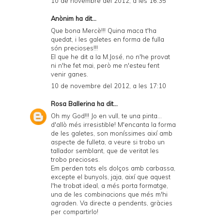
10 de novembre del 2012, a les 16:35
y
Anònim ha dit...
a
Que bona Mercè!!! Quina maca t'ha
quedat, i les galetes en forma de fulla
n
són precioses!!!
d
El que he dit a la M.José, no n'he provat
ni n'he fet mai, però me n'esteu fent
P
venir ganes.
D
10 de novembre del 2012, a les 17:10
F
Rosa Ballerina
ha dit...
Oh my God!!! Jo en vull, te una pinta...
d'allò més irresistible! M'encanta la forma
de les galetes, son moníssimes així amb
aspecte de fulleta, a veure si trobo un
tallador semblant, que de veritat les
trobo precioses.
Em perden tots els dolços amb carbassa,
excepte el bunyols, jaja, així que aquest
l'he trobat ideal, a més porta formatge,
una de les combinacions que més m'hi
agraden. Va directe a pendents, gràcies
per compartirlo!