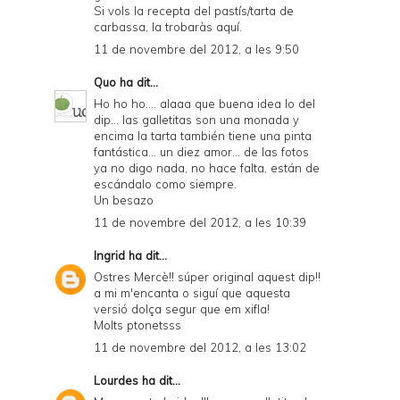
Si vols la recepta del pastís/tarta de
carbassa, la trobaràs
aquí
.
11 de novembre del 2012, a les 9:50
Quo
ha dit...
Ho ho ho.... alaaa que buena idea lo del
dip... las galletitas son una monada y
encima la tarta también tiene una pinta
fantástica... un diez amor... de las fotos
ya no digo nada, no hace falta, están de
escándalo como siempre.
Un besazo
11 de novembre del 2012, a les 10:39
Ingrid
ha dit...
Ostres Mercè!! súper original aquest dip!!
a mi m'encanta o siguí que aquesta
versió dolça segur que em xifla!
Molts ptonetsss
11 de novembre del 2012, a les 13:02
Lourdes
ha dit...