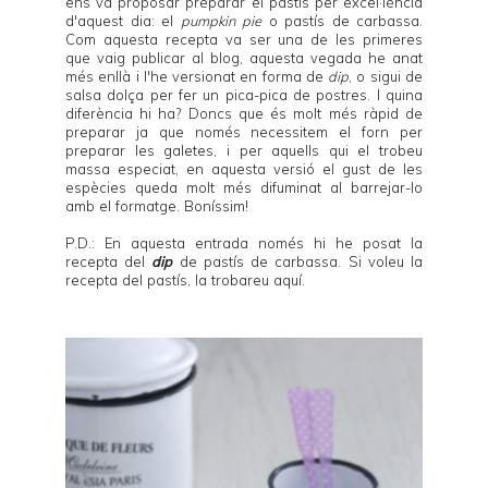
ens va proposar preparar el pastís per excel·lència
d'aquest dia: el
pumpkin pie
o pastís de carbassa.
Com
aquesta recepta
va ser una de les primeres
que vaig publicar al blog, aquesta vegada he anat
més enllà i l'he versionat en forma de
dip
, o sigui de
salsa dolça per fer un pica-pica de postres. I quina
diferència hi ha? Doncs que és molt més ràpid de
preparar ja que només necessitem el forn per
preparar les galetes, i per aquells qui el trobeu
massa especiat, en aquesta versió el gust de les
espècies queda molt més difuminat al barrejar-lo
amb el formatge. Boníssim!
P.D.: En aquesta entrada només hi he posat la
recepta del
dip
de pastís de carbassa. Si voleu la
recepta del pastís, la trobareu
aquí
.