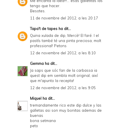
Me encanta la idea!!!... esas galletitas las
tengo que hacer.
Besotes.
11 de novembre del 2012, a les 20:17
Tapa't de tapes
ha dit...
Quina xulada de dip, Mercè! El faré. I el
pastís també té una pinta preciosa, molt
professional! Petons
12 de novembre del 2012, a les 8:10
Gemma
ha dit...
Ja saps que sóc fan de la carbassa ia
quest dip em sembla molt original, així
que m'apunto la recepta!
12 de novembre del 2012, a les 9:05
Miquel
ha dit...
tremandamente rico este dip dulce y las
galletas asi son muy bonitas ademas de
buenas
bona setmana
peto