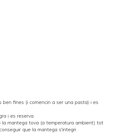
es ben fines (i comencin a ser una pasta) i es
ra i es reserva.
mb la mantega tova (a temperatura ambient) tot
onseguir que la mantega s'integri