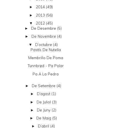
2014
(49)
►
2013
(56)
►
2012
(45)
▼
De Desembre
(5)
►
De Novembre
(4)
►
D’octubre
(4)
▼
Pastís De Nutella
Membrillo De Poma
Tunnbrød - Pa Polar
Pa A La Pedra
De Setembre
(4)
►
D’agost
(1)
►
De Juliol
(3)
►
De Juny
(2)
►
De Maig
(5)
►
D’abril
(4)
►