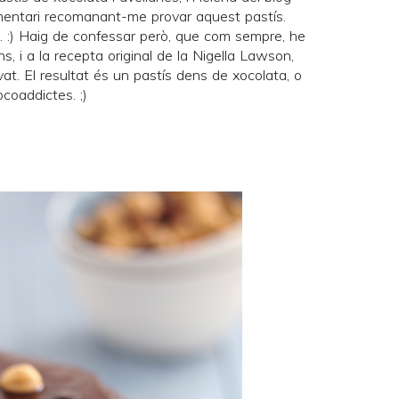
entari recomanant-me provar aquest pastís.
niu. :) Haig de confessar però, que com sempre, he
s, i a la
recepta original
de la Nigella Lawson,
evat. El resultat és un pastís dens de xocolata, o
xocoaddictes. ;)