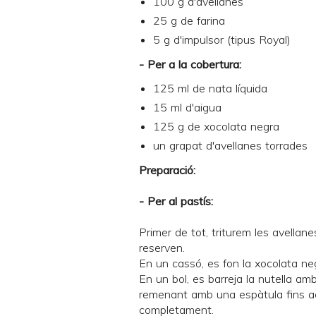
100 g d'avellanes
25 g de farina
5 g d'impulsor (tipus Royal)
- Per a la cobertura:
125 ml de nata líquida
15 ml d'aigua
125 g de xocolata negra
un grapat d'avellanes torrades
Preparació:
- Per al pastís:
Primer de tot, triturem les avellan
reserven.
En un cassó, es fon la xocolata neg
En un bol, es barreja la nutella a
remenant amb una espàtula fins ac
completament.