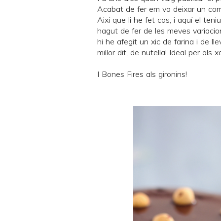
Acabat de fer
em va deixar un com
Així que li he fet cas, i aquí el te
hagut de fer de les meves variacion
hi he afegit un xic de farina i de ll
millor dit, de nutella! Ideal per als 
I Bones Fires als gironins!