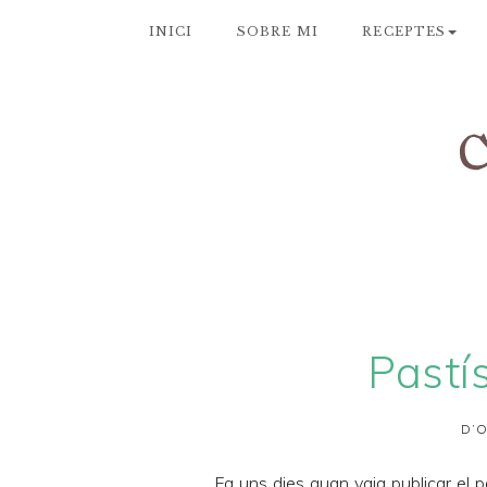
INICI
SOBRE MI
RECEPTES
Pastí
D’O
Fa uns dies quan vaig publicar el
p