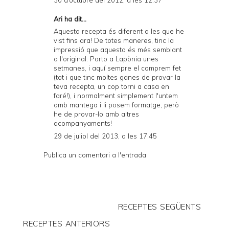
Ari ha dit...
Aquesta recepta és diferent a les que he
vist fins ara! De totes maneres, tinc la
impressió que aquesta és més semblant
a l'original. Porto a Lapònia unes
setmanes, i aquí sempre el comprem fet
(tot i que tinc moltes ganes de provar la
teva recepta, un cop torni a casa en
faré!), i normalment simplement l'untem
amb mantega i li posem formatge, però
he de provar-lo amb altres
acompanyaments!
29 de juliol del 2013, a les 17:45
Publica un comentari a l'entrada
RECEPTES SEGÜENTS
RECEPTES ANTERIORS