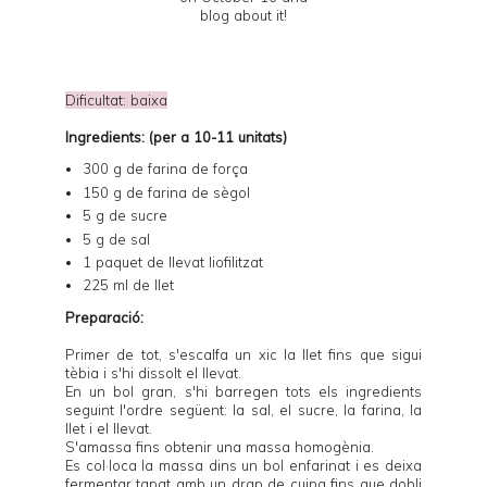
Dificultat: baixa
Ingredients: (per a 10-11 unitats)
300 g de farina de força
150 g de farina de sègol
5 g de sucre
5 g de sal
1 paquet de llevat liofilitzat
225 ml de llet
Preparació:
Primer de tot, s'escalfa un xic la llet fins que sigui
tèbia i s'hi dissolt el llevat.
En un bol gran, s'hi barregen tots els ingredients
seguint l'ordre següent: la sal, el sucre, la farina, la
llet i el llevat.
S'amassa fins obtenir una massa homogènia.
Es col·loca la massa dins un bol enfarinat i es deixa
fermentar tapat amb un drap de cuina fins que dobli