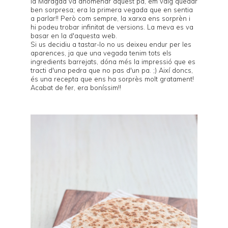
la Maragda va anomenar aquest pa, em vaig quedar
ben sorpresa; era la primera vegada que en sentia
a parlar!! Però com sempre, la xarxa ens sorprèn i
hi podeu trobar infinitat de versions. La meva es va
basar en la d'
aquesta web
.
Si us decidiu a tastar-lo no us deixeu endur per les
aparences, ja que una vegada tenim tots els
ingredients barrejats, dóna més la impressió que es
tracti d'una pedra que no pas d'un pa. ;) Així doncs,
és una recepta que ens ha sorprès molt gratament!
Acabat de fer, era boníssim!!