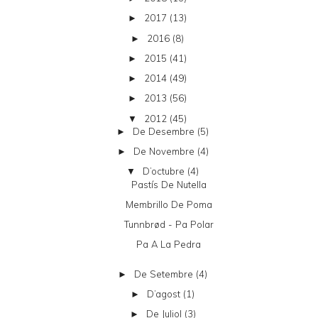
2017
(13)
►
2016
(8)
►
2015
(41)
►
2014
(49)
►
2013
(56)
►
2012
(45)
▼
De Desembre
(5)
►
De Novembre
(4)
►
D’octubre
(4)
▼
Pastís De Nutella
Membrillo De Poma
Tunnbrød - Pa Polar
Pa A La Pedra
De Setembre
(4)
►
D’agost
(1)
►
De Juliol
(3)
►