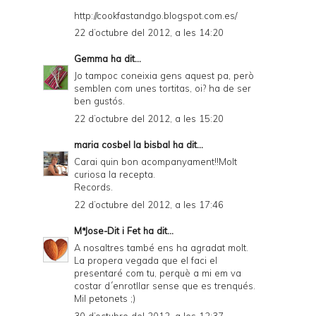
http://cookfastandgo.blogspot.com.es/
22 d’octubre del 2012, a les 14:20
Gemma
ha dit...
Jo tampoc coneixia gens aquest pa, però
semblen com unes tortitas, oi? ha de ser
ben gustós.
22 d’octubre del 2012, a les 15:20
maria cosbel la bisbal
ha dit...
Carai quin bon acompanyament!!Molt
curiosa la recepta.
Records.
22 d’octubre del 2012, a les 17:46
MªJose-Dit i Fet
ha dit...
A nosaltres també ens ha agradat molt.
La propera vegada que el faci el
presentaré com tu, perquè a mi em va
costar d´enrotllar sense que es trenqués.
Mil petonets ;)
30 d’octubre del 2012, a les 12:37