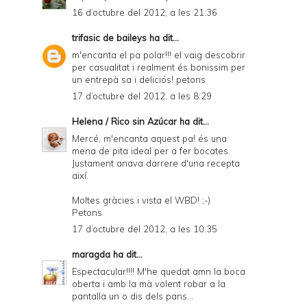
16 d’octubre del 2012, a les 21:36
trifasic de baileys
ha dit...
m'encanta el pa polar!!! el vaig descobrir
per casualitat i realment és bonissim per
un entrepà sa i deliciós! petons
17 d’octubre del 2012, a les 8:29
Helena / Rico sin Azúcar
ha dit...
Mercé, m'encanta aquest pa! és una
mena de pita ideal per a fer bocates.
Justament anava darrere d'una recepta
així.
Moltes gràcies i vista el WBD! ;-)
Petons
17 d’octubre del 2012, a les 10:35
maragda
ha dit...
Espectacular!!!! M'he quedat amn la boca
oberta i amb la mà volent robar a la
pantalla un o dis dels pans...