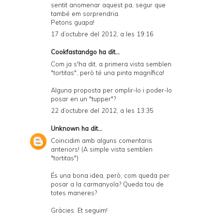
sentit anomenar aquest pa, segur que
també em sorprendria.
Petons guapa!
17 d’octubre del 2012, a les 19:16
Cookfastandgo
ha dit...
Com ja s'ha dit, a primera vista semblen
"tortitas", però té una pinta magnífica!
Alguna proposta per omplir-lo i poder-lo
posar en un "tupper"?
22 d’octubre del 2012, a les 13:35
Unknown
ha dit...
Coincidim amb alguns comentaris
anteriors! (A simple vista semblen
"tortitas")
És una bona idea, però, com queda per
posar a la carmanyola? Queda tou de
totes maneres?
Gràcies. Et seguim!