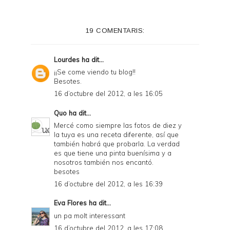
t
e
19 COMENTARIS:
r
F
Lourdes
ha dit...
r
¡¡Se come viendo tu blog!!
Besotes.
i
16 d’octubre del 2012, a les 16:05
e
Quo
ha dit...
n
Mercé como siempre las fotos de diez y
d
la tuya es una receta diferente, así que
también habrá que probarla. La verdad
l
es que tiene una pinta buenísima y a
y
nosotros también nos encantó.
besotes
a
16 d’octubre del 2012, a les 16:39
n
Eva Flores
ha dit...
d
un pa molt interessant
P
16 d’octubre del 2012, a les 17:08