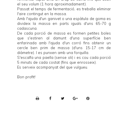
el seu volum (1 hora aproximadament).
Passat el temps de fermentació, es treballa eliminar
l'aire contingut en la massa.
Amb l'ajuda d'un ganivet o una espàtula de goma es
divideix la massa en parts iguals d'uns 65-70 g
cadascuna.
De cada porció de massa es formen petites boles
que s'estiren al damunt d'una superfície ben
enfarinada amb l'ajuda d'un corró fins obtenir un
cercle ben prim de massa (d'uns 15-17 cm de
diàmetre). I es punxen amb una forquilla.
S'escalfa una paella (sense oli) i es cou cada porció
5 minuts de cada costat (fins que enrosseix).
Es serveix acompanyat del que vulgueu.
Bon profit!
P
r
i
n