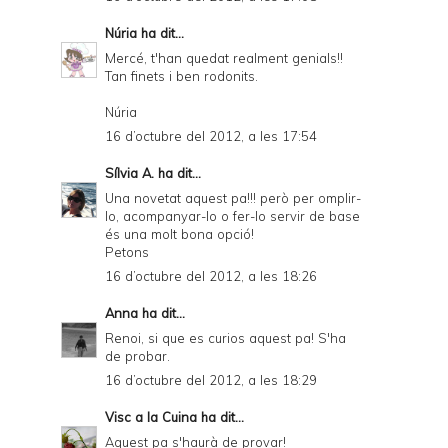
D
Núria
ha dit...
F
Mercé, t'han quedat realment genials!!
Tan finets i ben rodonits.
Núria
16 d’octubre del 2012, a les 17:54
Sílvia A.
ha dit...
Una novetat aquest pa!!! però per omplir-
lo, acompanyar-lo o fer-lo servir de base
és una molt bona opció!
Petons
16 d’octubre del 2012, a les 18:26
Anna
ha dit...
Renoi, si que es curios aquest pa! S'ha
de probar.
16 d’octubre del 2012, a les 18:29
Visc a la Cuina
ha dit...
Aquest pa s'haurà de provar!