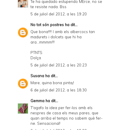
Te ha quedado estupendo MErce, no se
te resiste nada. Bss
5 de juliol del 2012, a les 19:20
No tot són postres
ha dit...
Que bona!!!! I amb els albercocs tan
madurets i dolcets que hi ha
ara...mmmm!!!
PTNTS
Dolça
5 de juliol del 2012, a les 20:23
Susana
ha dit...
Mare, quina bona pinta¡!
6 de juliol del 2012, a les 18:30
Gemma
ha dit...
T'agafo la idea per fer-los amb els
nespres de casa els meus pares, que
quan arriba el temps no sabem què fer-
ne. Sensacional!