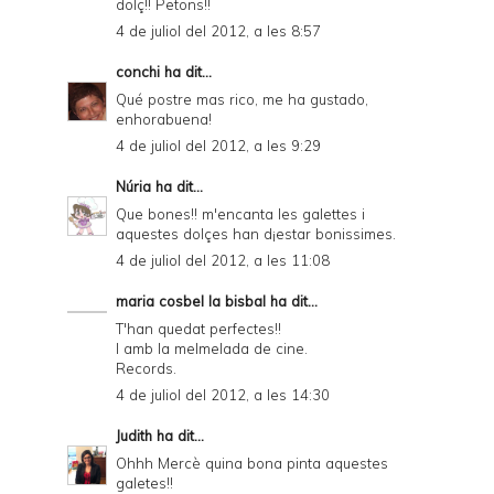
dolç!! Petons!!
d
4 de juliol del 2012, a les 8:57
l
conchi
ha dit...
y
Qué postre mas rico, me ha gustado,
enhorabuena!
a
4 de juliol del 2012, a les 9:29
n
Núria
ha dit...
d
Que bones!! m'encanta les galettes i
P
aquestes dolçes han d¡estar bonissimes.
4 de juliol del 2012, a les 11:08
D
F
maria cosbel la bisbal
ha dit...
T'han quedat perfectes!!
I amb la melmelada de cine.
Records.
4 de juliol del 2012, a les 14:30
Judith
ha dit...
Ohhh Mercè quina bona pinta aquestes
galetes!!