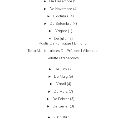
De Desembre
(5)
►
De Novembre
(4)
►
D’octubre
(4)
►
De Setembre
(4)
►
D’agost
(1)
►
De Juliol
(3)
▼
Pastís De Formatge I Llimona
Tarta Multitartaletes De Préssec I Albercoc
Galette D'albercocs
De Juny
(2)
►
De Maig
(5)
►
D’abril
(4)
►
De Març
(7)
►
De Febrer
(3)
►
De Gener
(3)
►
2011
(80)
►