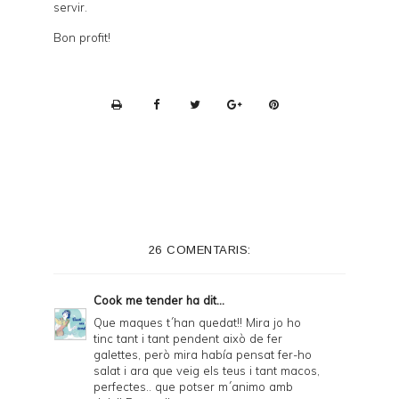
servir.
Bon profit!
P
r
i
n
t
e
26 COMENTARIS:
r
F
Cook me tender
ha dit...
r
Que maques t´han quedat!! Mira jo ho
tinc tant i tant pendent això de fer
i
galettes, però mira había pensat fer-ho
e
salat i ara que veig els teus i tant macos,
perfectes.. que potser m´animo amb
n