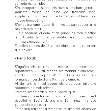
serradures humides.
S'hi incorpora el sucre i els rovells, i es barreja tot.
Aquesta massa no s'ha de treballar molt,
simplement unir els ingredients fins obtenir una
massa homogènia.
S'embolica amb paper film i es deixa reposar a la
nevera tota la nit.
El dia següent, al damunt de paper de forn, s'estira
amb l'ajuda del corró deixant-la d'un gruix d'uns 3
mm aproximadament.
Es tallen cercles de 14 cm de diàmetre i es reserven
a la nevera.
- Per al farcit:
S'agafen els cercles de massa i al centre s'hi
reparteixen 2-3 cullerades melmelada d'albercoc i
vainilla. I amb l'ajuda d'una cullera es reparteix
formant un cercle d'uns 9 cm de diàmetre.
Al damunt, s'hi col·loquen els albercocs tallats a
rodanxes no molt primes.
S'empolsimen amb sucre al vostre gust.
Finalment, s'enfornen dins el forn prèviament
escalfat a 180ºC durant uns 15 minuts fins que
comencin a enrossir.
Es deixen refredar a temperatura ambient abans de