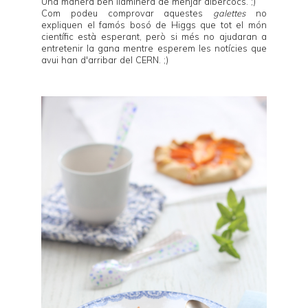
Una manera ben llaminera de menjar albercocs. ;)
Com podeu comprovar aquestes
galettes
no
expliquen el famós
bosó de Higgs
que tot el món
científic està esperant, però si més no ajudaran a
entretenir la gana mentre esperem
les notícies que
avui han d'arribar del CERN
. ;)