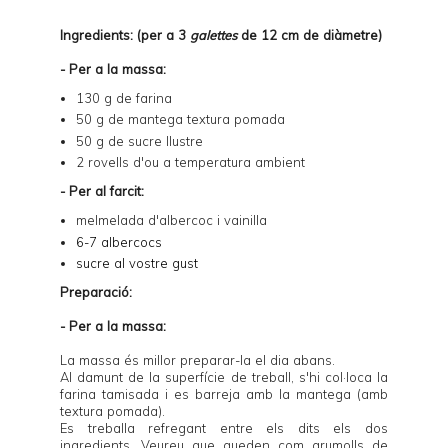
Ingredients: (per a 3
galettes
de 12 cm de diàmetre)
- Per a la massa:
130 g de farina
50 g de mantega textura pomada
50 g de sucre llustre
2 rovells d'ou a temperatura ambient
- Per al farcit:
melmelada d'albercoc i vainilla
6
6-7 albercocs
sucre al vostre gust
Preparació:
- Per a la massa:
La massa és millor preparar-la el dia abans.
Al damunt de la superfície de treball, s'hi col·loca la
farina tamisada i es barreja amb la mantega (amb
textura pomada).
Es treballa refregant entre els dits els dos
ingredients. Veureu que queden com grumolls de