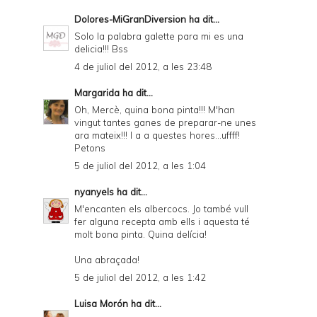
Dolores-MiGranDiversion
ha dit...
Solo la palabra galette para mi es una
delicia!!! Bss
4 de juliol del 2012, a les 23:48
Margarida
ha dit...
Oh, Mercè, quina bona pinta!!! M'han
vingut tantes ganes de preparar-ne unes
ara mateix!!! I a a questes hores...uffff!
Petons
5 de juliol del 2012, a les 1:04
nyanyels
ha dit...
M'encanten els albercocs. Jo també vull
fer alguna recepta amb ells i aquesta té
molt bona pinta. Quina delícia!
Una abraçada!
5 de juliol del 2012, a les 1:42
Luisa Morón
ha dit...