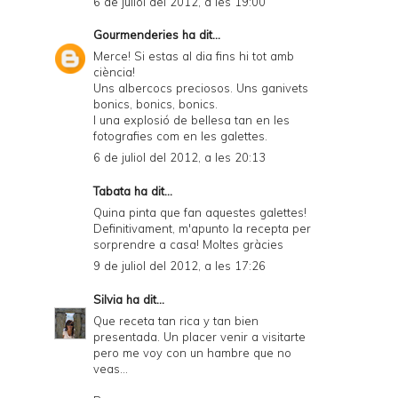
6 de juliol del 2012, a les 19:00
Gourmenderies
ha dit...
Merce! Si estas al dia fins hi tot amb
ciència!
Uns albercocs preciosos. Uns ganivets
bonics, bonics, bonics.
I una explosió de bellesa tan en les
fotografies com en les galettes.
6 de juliol del 2012, a les 20:13
Tabata
ha dit...
Quina pinta que fan aquestes galettes!
Definitivament, m'apunto la recepta per
sorprendre a casa! Moltes gràcies
9 de juliol del 2012, a les 17:26
Silvia
ha dit...
Que receta tan rica y tan bien
presentada. Un placer venir a visitarte
pero me voy con un hambre que no
veas...