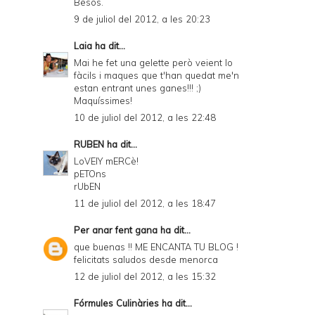
Besos.
9 de juliol del 2012, a les 20:23
Laia
ha dit...
Mai he fet una gelette però veient lo
fàcils i maques que t'han quedat me'n
estan entrant unes ganes!!! ;)
Maquíssimes!
10 de juliol del 2012, a les 22:48
RUBEN
ha dit...
LoVElY mERCè!
pETOns
rUbEN
11 de juliol del 2012, a les 18:47
Per anar fent gana
ha dit...
que buenas !! ME ENCANTA TU BLOG !
felicitats saludos desde menorca
12 de juliol del 2012, a les 15:32
Fórmules Culinàries
ha dit...