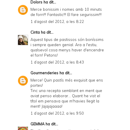
Dolors
ha dit...
r
Merce bonissim i nomes amb 10 minuts
de forn!!! Fantastic!!! El fare segurissim!!!
i
1 d’agost del 2012, a les 8:22
e
Cinta
ha dit...
n
Aquest tipus de pastissos són boníssims
d
i sempre queden genial. Ara a l'estiu,
qualsevol cosa menys haver d'encendre
l
el forn! Petons!
y
1 d’agost del 2012, a les 8:43
a
Gourmenderies
ha dit...
n
Merce! Quin pastís més exquisit que ens
portes!
d
Tinc una recepta semblant en ment que
P
aviat penso elaborar... Quant he vist el
títol em pensava que m'havies llegit la
D
ment! Jajajajaaaa!
F
1 d’agost del 2012, a les 9:50
GEMMA
ha dit...