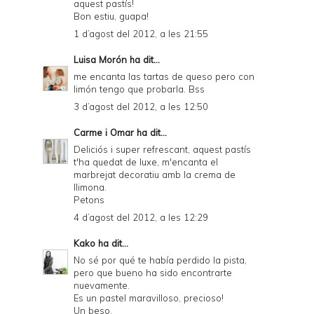
aquest pastís!
Bon estiu, guapa!
1 d’agost del 2012, a les 21:55
Luisa Morón
ha dit...
me encanta las tartas de queso pero con
limón tengo que probarla. Bss
3 d’agost del 2012, a les 12:50
Carme i Omar
ha dit...
Deliciós i super refrescant, aquest pastís
t'ha quedat de luxe, m'encanta el
marbrejat decoratiu amb la crema de
llimona.
Petons
4 d’agost del 2012, a les 12:29
Kako
ha dit...
No sé por qué te había perdido la pista,
pero que bueno ha sido encontrarte
nuevamente.
Es un pastel maravilloso, precioso!
Un beso.