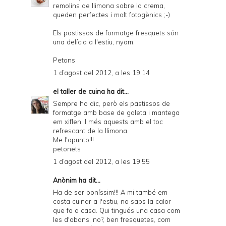
remolins de llimona sobre la crema,
queden perfectes i molt fotogènics ;-)
Els pastissos de formatge fresquets són
una delícia a l'estiu, nyam.
Petons
1 d’agost del 2012, a les 19:14
el taller de cuina
ha dit...
Sempre ho dic, però els pastissos de
formatge amb base de galeta i mantega
em xiflen. I més aquests amb el toc
refrescant de la llimona.
Me l'apunto!!!
petonets
1 d’agost del 2012, a les 19:55
Anònim ha dit...
Ha de ser boníssim!!! A mi també em
costa cuinar a l'estiu, no saps la calor
que fa a casa. Qui tingués una casa com
les d'abans, no?, ben fresquetes, com