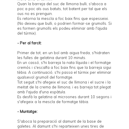
Quan la barreja del suc de llimona bulli, s'aboca a
poc a poc als ous batuts, tot batent per tal que els
ous no es prenguin.
Es retorna la mescla a foc baix fins que espesseixi.
(No deixeu que bulli, o podrien formar-se grumolls. Si
es formen grumolls els podeu eliminar amb l'ajuda
del túrmix).
- Per al farcit:
Primer de tot, en un bol amb aigua freda, s'hidraten
les fulles de gelatina durant 10 minuts.
En un cassó, s'hi barreja la nata líquida i el formatge
cremós i s'escalfa a foc baix fins que la barreja sigui
tèbia. A continuació, s'hi passa el túrmix per eliminar
qualsevol grumoll del formatge.
Tot seguit s'hi afegeix el suc de llimona i el sucre i la
meitat de la crema de llimona, i es barreja tot plegat
amb l'ajuda d'una espàtula.
Es desfà la gelatina al microones durant 10 segons i
s'afegeix a la mescla de formatge tèbia.
- Muntatge:
S'aboca la preparació al damunt de la base de
galetes. Al damunt s'hi reparteixen unes tires de