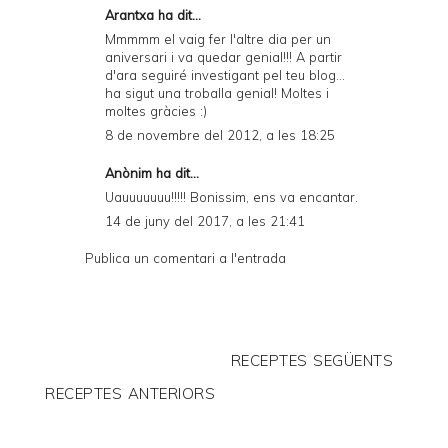
Arantxa ha dit...
Mmmmm el vaig fer l'altre dia per un
aniversari i va quedar genial!!! A partir
d'ara seguiré investigant pel teu blog...
ha sigut una troballa genial! Moltes i
moltes gràcies :)
8 de novembre del 2012, a les 18:25
Anònim ha dit...
Uauuuuuuu!!!!! Bonissim, ens va encantar.
14 de juny del 2017, a les 21:41
Publica un comentari a l'entrada
RECEPTES SEGÜENTS
RECEPTES ANTERIORS