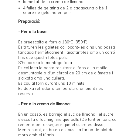
la meitat de la crema de llimona
4 fulles de gelatina de 2 g cadascuna o bé 1
sobre de gelatina en pols
Preparació:
- Per a la base:
Es preescalfa el forn a 180ºC (350ºF).
Es trituren les galetes col·locant-les dins una bossa
tancada hermèticament i aixafant-les amb un corró
fins que quedin fetes pols.
S'hi barreja la mantega fosa.
Es col·loca la pasta resultant al fons d'un motlle
desmuntable o d'un cèrcol de 20 cm de diàmetre i
s'aixafa amb una cullera.
Es cou al forn durant uns 10 minuts.
Es deixa refredar a temperatura ambient i es
reserva.
- Per a la crema de llimona:
En un cassó, es barreja el suc de llimona i el sucre, i
s'escalfa a foc mig fins que bulli. (De tant en tant, cal
remenar per assegurar que el sucre es dissol).
Mentrestant, es baten els ous i la farina de blat de
moro amb el túrmix.