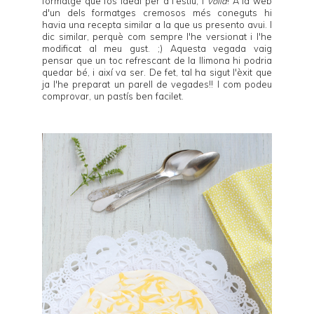
formatge que fos ideal per a l'estiu, i
voilà
! A la web
d'un dels formatges cremosos més coneguts hi
havia una recepta similar a la que us presento avui. I
dic similar, perquè com sempre l'he versionat i l'he
modificat al meu gust. ;) Aquesta vegada vaig
pensar que un toc refrescant de la llimona hi podria
quedar bé, i així va ser. De fet, tal ha sigut l'èxit que
ja l'he preparat un parell de vegades!! I com podeu
comprovar, un pastís ben facilet.