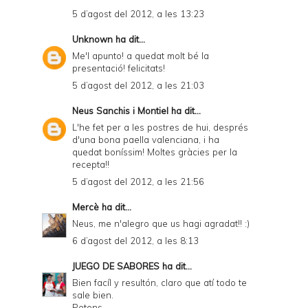
5 d’agost del 2012, a les 13:23
Unknown
ha dit...
Me'l apunto! a quedat molt bé la
presentació! felicitats!
5 d’agost del 2012, a les 21:03
Neus Sanchis i Montiel
ha dit...
L'he fet per a les postres de hui, després
d'una bona paella valenciana, i ha
quedat boníssim! Moltes gràcies per la
recepta!!
5 d’agost del 2012, a les 21:56
Mercè
ha dit...
Neus, me n'alegro que us hagi agradat!! :)
6 d’agost del 2012, a les 8:13
JUEGO DE SABORES
ha dit...
Bien facíl y resultón, claro que atí todo te
sale bien.
Petons