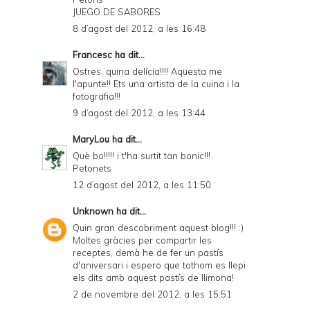
JUEGO DE SABORES
8 d’agost del 2012, a les 16:48
Francesc
ha dit...
Ostres, quina delícia!!!! Aquesta me
l'apunte!! Ets una artista de la cuina i la
fotografia!!!
9 d’agost del 2012, a les 13:44
MaryLou
ha dit...
Què bo!!!!! i t'ha surtit tan bonic!!!
Petonets
12 d’agost del 2012, a les 11:50
Unknown
ha dit...
Quin gran descobriment aquest blog!!! :)
Moltes gràcies per compartir les
receptes, demà he de fer un pastís
d'aniversari i espero que tothom es llepi
els dits amb aquest pastís de llimona!
2 de novembre del 2012, a les 15:51