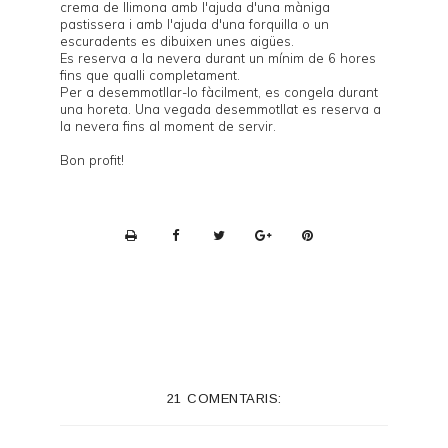
crema de llimona amb l'ajuda d'una màniga
pastissera i amb l'ajuda d'una forquilla o un
escuradents es dibuixen unes aigües.
Es reserva a la nevera durant un mínim de 6 hores
fins que qualli completament.
Per a desemmotllar-lo fàcilment, es congela durant
una horeta. Una vegada desemmotllat es reserva a
la nevera fins al moment de servir.
Bon profit!
P
r
i
n
t
e
21 COMENTARIS:
r
F