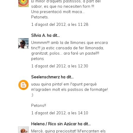
El millor d'aquets pastissos, a part del
sabor, es que no necesiten forn !!!
Una presentació molt maca...
Petonets.
1 d’agost del 2012, a les 11:28
Sílvia A.
ha dit...
Ummmm!!! amb la de llimones que encara
tinc!!! ja estic cansada de fer llimonada,
granitzat, polos... ara faré un pastel!!!
petons
1 d’agost del 2012, a les 12:30
Seelenschmerz
ha dit...
uauu quina pinta! em l'apunt perquè
m'agraden molt els pastisos de formatge!
;)
Petons!!
1 d’agost del 2012, a les 14:10
Helena / Rico sin Azúcar
ha dit...
Mercè, quina preciositat! M'encanten els