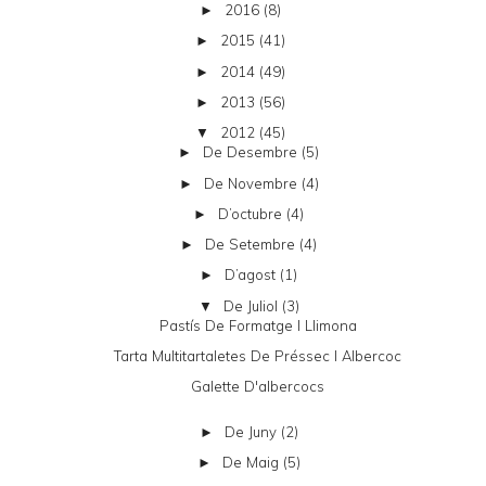
2016
(8)
►
2015
(41)
►
2014
(49)
►
2013
(56)
►
2012
(45)
▼
De Desembre
(5)
►
De Novembre
(4)
►
D’octubre
(4)
►
De Setembre
(4)
►
D’agost
(1)
►
De Juliol
(3)
▼
Pastís De Formatge I Llimona
Tarta Multitartaletes De Préssec I Albercoc
Galette D'albercocs
De Juny
(2)
►
De Maig
(5)
►