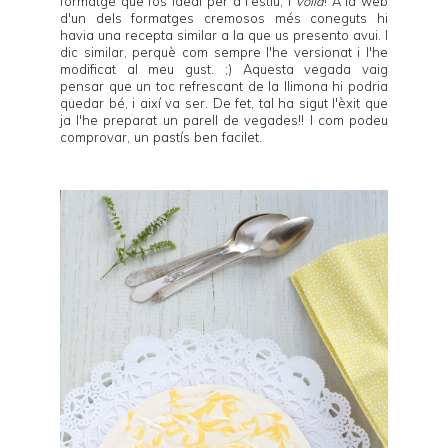
formatge que fos ideal per a l'estiu, i
voilà
! A la web
d'un dels formatges cremosos més coneguts hi
havia una recepta similar a la que us presento avui. I
dic similar, perquè com sempre l'he versionat i l'he
modificat al meu gust. ;) Aquesta vegada vaig
pensar que un toc refrescant de la llimona hi podria
quedar bé, i així va ser. De fet, tal ha sigut l'èxit que
ja l'he preparat un parell de vegades!! I com podeu
comprovar, un pastís ben facilet.