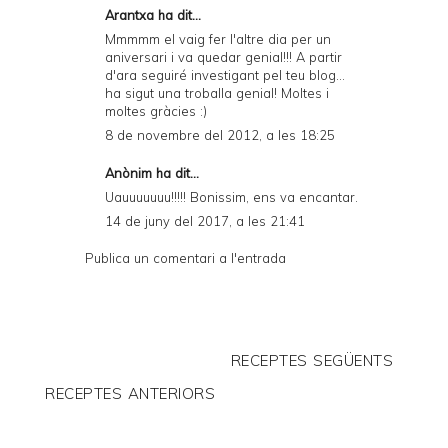
Arantxa ha dit...
Mmmmm el vaig fer l'altre dia per un
aniversari i va quedar genial!!! A partir
d'ara seguiré investigant pel teu blog...
ha sigut una troballa genial! Moltes i
moltes gràcies :)
8 de novembre del 2012, a les 18:25
Anònim ha dit...
Uauuuuuuu!!!!! Bonissim, ens va encantar.
14 de juny del 2017, a les 21:41
Publica un comentari a l'entrada
RECEPTES SEGÜENTS
RECEPTES ANTERIORS