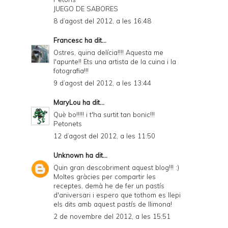
JUEGO DE SABORES
8 d’agost del 2012, a les 16:48
Francesc
ha dit...
Ostres, quina delícia!!!! Aquesta me
l'apunte!! Ets una artista de la cuina i la
fotografia!!!
9 d’agost del 2012, a les 13:44
MaryLou
ha dit...
Què bo!!!!! i t'ha surtit tan bonic!!!
Petonets
12 d’agost del 2012, a les 11:50
Unknown
ha dit...
Quin gran descobriment aquest blog!!! :)
Moltes gràcies per compartir les
receptes, demà he de fer un pastís
d'aniversari i espero que tothom es llepi
els dits amb aquest pastís de llimona!
2 de novembre del 2012, a les 15:51