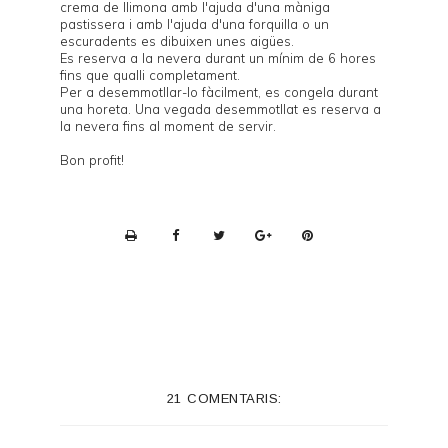
crema de llimona amb l'ajuda d'una màniga
pastissera i amb l'ajuda d'una forquilla o un
escuradents es dibuixen unes aigües.
Es reserva a la nevera durant un mínim de 6 hores
fins que qualli completament.
Per a desemmotllar-lo fàcilment, es congela durant
una horeta. Una vegada desemmotllat es reserva a
la nevera fins al moment de servir.
Bon profit!
P
r
i
n
t
e
21 COMENTARIS:
r
F