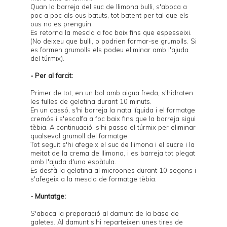
Quan la barreja del suc de llimona bulli, s'aboca a
poc a poc als ous batuts, tot batent per tal que els
ous no es prenguin.
Es retorna la mescla a foc baix fins que espesseixi.
(No deixeu que bulli, o podrien formar-se grumolls. Si
es formen grumolls els podeu eliminar amb l'ajuda
del túrmix).
- Per al farcit:
Primer de tot, en un bol amb aigua freda, s'hidraten
les fulles de gelatina durant 10 minuts.
En un cassó, s'hi barreja la nata líquida i el formatge
cremós i s'escalfa a foc baix fins que la barreja sigui
tèbia. A continuació, s'hi passa el túrmix per eliminar
qualsevol grumoll del formatge.
Tot seguit s'hi afegeix el suc de llimona i el sucre i la
meitat de la crema de llimona, i es barreja tot plegat
amb l'ajuda d'una espàtula.
Es desfà la gelatina al microones durant 10 segons i
s'afegeix a la mescla de formatge tèbia.
- Muntatge:
S'aboca la preparació al damunt de la base de
galetes. Al damunt s'hi reparteixen unes tires de