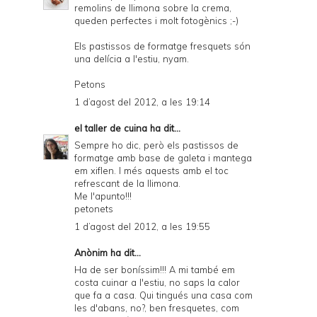
remolins de llimona sobre la crema,
queden perfectes i molt fotogènics ;-)
Els pastissos de formatge fresquets són
una delícia a l'estiu, nyam.
Petons
1 d’agost del 2012, a les 19:14
el taller de cuina
ha dit...
Sempre ho dic, però els pastissos de
formatge amb base de galeta i mantega
em xiflen. I més aquests amb el toc
refrescant de la llimona.
Me l'apunto!!!
petonets
1 d’agost del 2012, a les 19:55
Anònim ha dit...
Ha de ser boníssim!!! A mi també em
costa cuinar a l'estiu, no saps la calor
que fa a casa. Qui tingués una casa com
les d'abans, no?, ben fresquetes, com