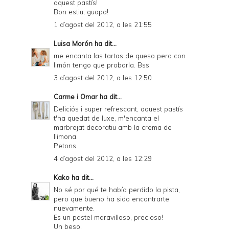
aquest pastís!
Bon estiu, guapa!
1 d’agost del 2012, a les 21:55
Luisa Morón
ha dit...
me encanta las tartas de queso pero con
limón tengo que probarla. Bss
3 d’agost del 2012, a les 12:50
Carme i Omar
ha dit...
Deliciós i super refrescant, aquest pastís
t'ha quedat de luxe, m'encanta el
marbrejat decoratiu amb la crema de
llimona.
Petons
4 d’agost del 2012, a les 12:29
Kako
ha dit...
No sé por qué te había perdido la pista,
pero que bueno ha sido encontrarte
nuevamente.
Es un pastel maravilloso, precioso!
Un beso.