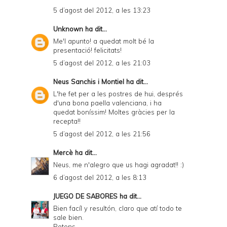
5 d’agost del 2012, a les 13:23
Unknown
ha dit...
Me'l apunto! a quedat molt bé la
presentació! felicitats!
5 d’agost del 2012, a les 21:03
Neus Sanchis i Montiel
ha dit...
L'he fet per a les postres de hui, després
d'una bona paella valenciana, i ha
quedat boníssim! Moltes gràcies per la
recepta!!
5 d’agost del 2012, a les 21:56
Mercè
ha dit...
Neus, me n'alegro que us hagi agradat!! :)
6 d’agost del 2012, a les 8:13
JUEGO DE SABORES
ha dit...
Bien facíl y resultón, claro que atí todo te
sale bien.
Petons