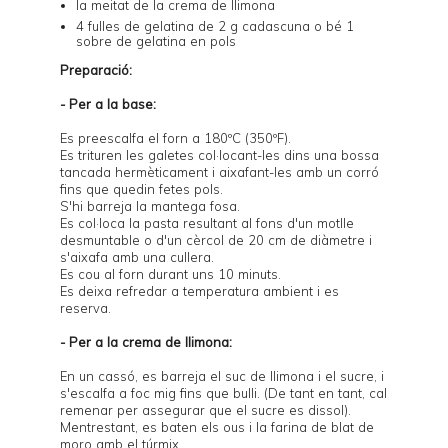
la meitat de la crema de llimona
4 fulles de gelatina de 2 g cadascuna o bé 1
sobre de gelatina en pols
Preparació:
- Per a la base:
Es preescalfa el forn a 180ºC (350ºF).
Es trituren les galetes col·locant-les dins una bossa
tancada hermèticament i aixafant-les amb un corró
fins que quedin fetes pols.
S'hi barreja la mantega fosa.
Es col·loca la pasta resultant al fons d'un motlle
desmuntable o d'un cèrcol de 20 cm de diàmetre i
s'aixafa amb una cullera.
Es cou al forn durant uns 10 minuts.
Es deixa refredar a temperatura ambient i es
reserva.
- Per a la crema de llimona:
En un cassó, es barreja el suc de llimona i el sucre, i
s'escalfa a foc mig fins que bulli. (De tant en tant, cal
remenar per assegurar que el sucre es dissol).
Mentrestant, es baten els ous i la farina de blat de
moro amb el túrmix.