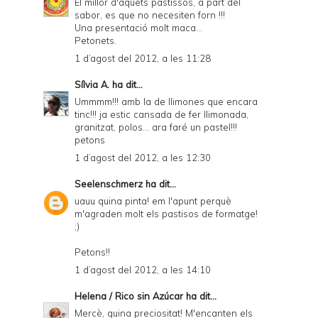
El millor d'aquets pastissos, a part del
sabor, es que no necesiten forn !!!
Una presentació molt maca...
Petonets.
1 d’agost del 2012, a les 11:28
Sílvia A.
ha dit...
Ummmm!!! amb la de llimones que encara
tinc!!! ja estic cansada de fer llimonada,
granitzat, polos... ara faré un pastel!!!
petons
1 d’agost del 2012, a les 12:30
Seelenschmerz
ha dit...
uauu quina pinta! em l'apunt perquè
m'agraden molt els pastisos de formatge!
;)
Petons!!
1 d’agost del 2012, a les 14:10
Helena / Rico sin Azúcar
ha dit...
Mercè, quina preciositat! M'encanten els