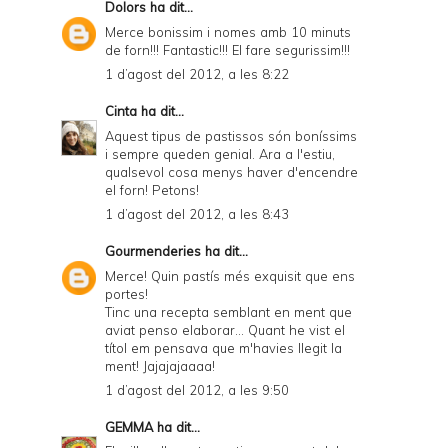
Dolors
ha dit...
r
Merce bonissim i nomes amb 10 minuts
de forn!!! Fantastic!!! El fare segurissim!!!
i
1 d’agost del 2012, a les 8:22
e
Cinta
ha dit...
n
Aquest tipus de pastissos són boníssims
d
i sempre queden genial. Ara a l'estiu,
qualsevol cosa menys haver d'encendre
l
el forn! Petons!
y
1 d’agost del 2012, a les 8:43
a
Gourmenderies
ha dit...
n
Merce! Quin pastís més exquisit que ens
portes!
d
Tinc una recepta semblant en ment que
P
aviat penso elaborar... Quant he vist el
títol em pensava que m'havies llegit la
D
ment! Jajajajaaaa!
F
1 d’agost del 2012, a les 9:50
GEMMA
ha dit...