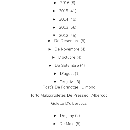
2016
(8)
►
2015
(41)
►
2014
(49)
►
2013
(56)
►
2012
(45)
▼
De Desembre
(5)
►
De Novembre
(4)
►
D’octubre
(4)
►
De Setembre
(4)
►
D’agost
(1)
►
De Juliol
(3)
▼
Pastís De Formatge I Llimona
Tarta Multitartaletes De Préssec I Albercoc
Galette D'albercocs
De Juny
(2)
►
De Maig
(5)
►