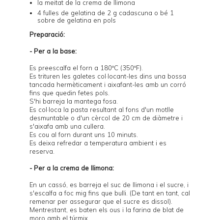
la meitat de la crema de llimona
4 fulles de gelatina de 2 g cadascuna o bé 1
sobre de gelatina en pols
Preparació:
- Per a la base:
Es preescalfa el forn a 180ºC (350ºF).
Es trituren les galetes col·locant-les dins una bossa
tancada hermèticament i aixafant-les amb un corró
fins que quedin fetes pols.
S'hi barreja la mantega fosa.
Es col·loca la pasta resultant al fons d'un motlle
desmuntable o d'un cèrcol de 20 cm de diàmetre i
s'aixafa amb una cullera.
Es cou al forn durant uns 10 minuts.
Es deixa refredar a temperatura ambient i es
reserva.
- Per a la crema de llimona:
En un cassó, es barreja el suc de llimona i el sucre, i
s'escalfa a foc mig fins que bulli. (De tant en tant, cal
remenar per assegurar que el sucre es dissol).
Mentrestant, es baten els ous i la farina de blat de
moro amb el túrmix.