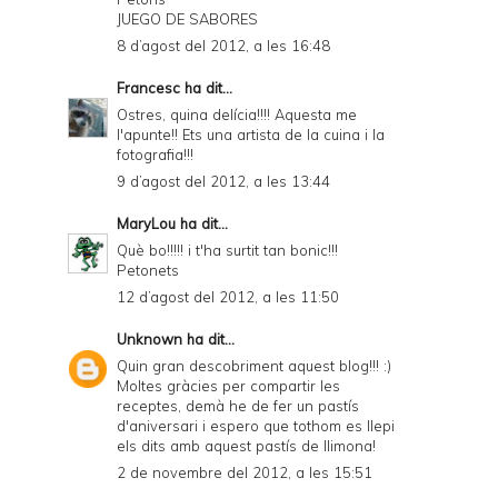
JUEGO DE SABORES
8 d’agost del 2012, a les 16:48
Francesc
ha dit...
Ostres, quina delícia!!!! Aquesta me
l'apunte!! Ets una artista de la cuina i la
fotografia!!!
9 d’agost del 2012, a les 13:44
MaryLou
ha dit...
Què bo!!!!! i t'ha surtit tan bonic!!!
Petonets
12 d’agost del 2012, a les 11:50
Unknown
ha dit...
Quin gran descobriment aquest blog!!! :)
Moltes gràcies per compartir les
receptes, demà he de fer un pastís
d'aniversari i espero que tothom es llepi
els dits amb aquest pastís de llimona!
2 de novembre del 2012, a les 15:51