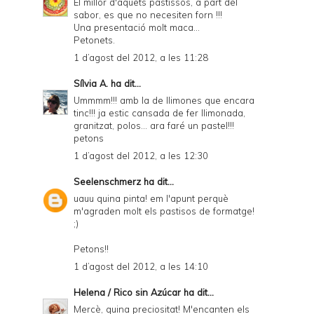
El millor d'aquets pastissos, a part del
sabor, es que no necesiten forn !!!
Una presentació molt maca...
Petonets.
1 d’agost del 2012, a les 11:28
Sílvia A.
ha dit...
Ummmm!!! amb la de llimones que encara
tinc!!! ja estic cansada de fer llimonada,
granitzat, polos... ara faré un pastel!!!
petons
1 d’agost del 2012, a les 12:30
Seelenschmerz
ha dit...
uauu quina pinta! em l'apunt perquè
m'agraden molt els pastisos de formatge!
;)
Petons!!
1 d’agost del 2012, a les 14:10
Helena / Rico sin Azúcar
ha dit...
Mercè, quina preciositat! M'encanten els