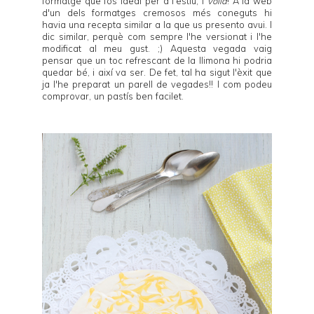
formatge que fos ideal per a l'estiu, i
voilà
! A la web
d'un dels formatges cremosos més coneguts hi
havia una recepta similar a la que us presento avui. I
dic similar, perquè com sempre l'he versionat i l'he
modificat al meu gust. ;) Aquesta vegada vaig
pensar que un toc refrescant de la llimona hi podria
quedar bé, i així va ser. De fet, tal ha sigut l'èxit que
ja l'he preparat un parell de vegades!! I com podeu
comprovar, un pastís ben facilet.