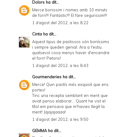
Dolors
ha dit...
r
Merce bonissim i nomes amb 10 minuts
de forn!!! Fantastic!!! El fare segurissim!!!
i
1 d’agost del 2012, a les 8:22
e
Cinta
ha dit...
n
Aquest tipus de pastissos són boníssims
d
i sempre queden genial. Ara a l'estiu,
qualsevol cosa menys haver d'encendre
l
el forn! Petons!
y
1 d’agost del 2012, a les 8:43
a
Gourmenderies
ha dit...
n
Merce! Quin pastís més exquisit que ens
portes!
d
Tinc una recepta semblant en ment que
P
aviat penso elaborar... Quant he vist el
títol em pensava que m'havies llegit la
D
ment! Jajajajaaaa!
F
1 d’agost del 2012, a les 9:50
GEMMA
ha dit...