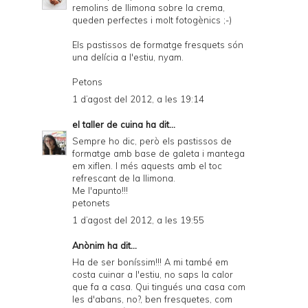
remolins de llimona sobre la crema,
queden perfectes i molt fotogènics ;-)
Els pastissos de formatge fresquets són
una delícia a l'estiu, nyam.
Petons
1 d’agost del 2012, a les 19:14
el taller de cuina
ha dit...
Sempre ho dic, però els pastissos de
formatge amb base de galeta i mantega
em xiflen. I més aquests amb el toc
refrescant de la llimona.
Me l'apunto!!!
petonets
1 d’agost del 2012, a les 19:55
Anònim ha dit...
Ha de ser boníssim!!! A mi també em
costa cuinar a l'estiu, no saps la calor
que fa a casa. Qui tingués una casa com
les d'abans, no?, ben fresquetes, com