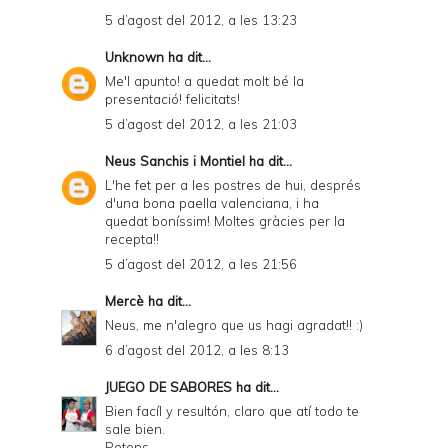
5 d’agost del 2012, a les 13:23
Unknown
ha dit...
Me'l apunto! a quedat molt bé la
presentació! felicitats!
5 d’agost del 2012, a les 21:03
Neus Sanchis i Montiel
ha dit...
L'he fet per a les postres de hui, després
d'una bona paella valenciana, i ha
quedat boníssim! Moltes gràcies per la
recepta!!
5 d’agost del 2012, a les 21:56
Mercè
ha dit...
Neus, me n'alegro que us hagi agradat!! :)
6 d’agost del 2012, a les 8:13
JUEGO DE SABORES
ha dit...
Bien facíl y resultón, claro que atí todo te
sale bien.
Petons