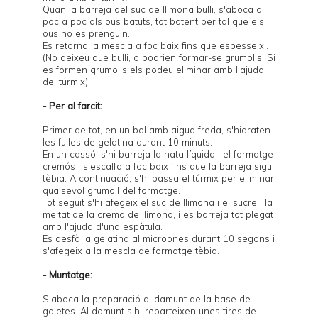
Quan la barreja del suc de llimona bulli, s'aboca a
poc a poc als ous batuts, tot batent per tal que els
ous no es prenguin.
Es retorna la mescla a foc baix fins que espesseixi.
(No deixeu que bulli, o podrien formar-se grumolls. Si
es formen grumolls els podeu eliminar amb l'ajuda
del túrmix).
- Per al farcit:
Primer de tot, en un bol amb aigua freda, s'hidraten
les fulles de gelatina durant 10 minuts.
En un cassó, s'hi barreja la nata líquida i el formatge
cremós i s'escalfa a foc baix fins que la barreja sigui
tèbia. A continuació, s'hi passa el túrmix per eliminar
qualsevol grumoll del formatge.
Tot seguit s'hi afegeix el suc de llimona i el sucre i la
meitat de la crema de llimona, i es barreja tot plegat
amb l'ajuda d'una espàtula.
Es desfà la gelatina al microones durant 10 segons i
s'afegeix a la mescla de formatge tèbia.
- Muntatge:
S'aboca la preparació al damunt de la base de
galetes. Al damunt s'hi reparteixen unes tires de