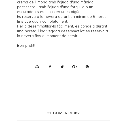
crema de llimona amb l'ajuda d'una màniga
pastissera i amb l'ajuda d'una forquilla o un
escuradents es dibuixen unes aigües.
Es reserva a la nevera durant un mínim de 6 hores
fins que qualli completament.
Per a desemmotllar-lo fàcilment, es congela durant
una horeta. Una vegada desemmotllat es reserva a
la nevera fins al moment de servir.
Bon profit!
P
r
i
n
t
e
21 COMENTARIS:
r
F