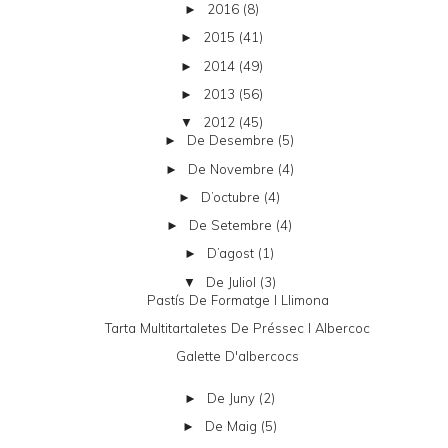
2016
(8)
►
2015
(41)
►
2014
(49)
►
2013
(56)
►
2012
(45)
▼
De Desembre
(5)
►
De Novembre
(4)
►
D’octubre
(4)
►
De Setembre
(4)
►
D’agost
(1)
►
De Juliol
(3)
▼
Pastís De Formatge I Llimona
Tarta Multitartaletes De Préssec I Albercoc
Galette D'albercocs
De Juny
(2)
►
De Maig
(5)
►