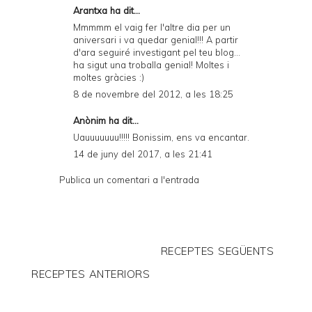
Arantxa ha dit...
Mmmmm el vaig fer l'altre dia per un
aniversari i va quedar genial!!! A partir
d'ara seguiré investigant pel teu blog...
ha sigut una troballa genial! Moltes i
moltes gràcies :)
8 de novembre del 2012, a les 18:25
Anònim ha dit...
Uauuuuuuu!!!!! Bonissim, ens va encantar.
14 de juny del 2017, a les 21:41
Publica un comentari a l'entrada
RECEPTES SEGÜENTS
RECEPTES ANTERIORS