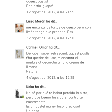
aquest pastís!
Bon estiu, guapa!
1 d’agost del 2012, a les 21:55
Luisa Morón
ha dit...
me encanta las tartas de queso pero con
limón tengo que probarla. Bss
3 d’agost del 2012, a les 12:50
Carme i Omar
ha dit...
Deliciós i super refrescant, aquest pastís
t'ha quedat de luxe, m'encanta el
marbrejat decoratiu amb la crema de
llimona.
Petons
4 d’agost del 2012, a les 12:29
Kako
ha dit...
No sé por qué te había perdido la pista,
pero que bueno ha sido encontrarte
nuevamente.
Es un pastel maravilloso, precioso!
Un beso.