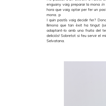
enguany vaig preparar la mona
in
hora que vaig optar per fer un pastí
mona. :p
I quin pastís vaig decidir fer? Do
llimona
que tan èxit ha tingut (sé
adaptant-lo amb una fruita del t
deliciós! Sobretot si feu servir el m
Selvatana
.