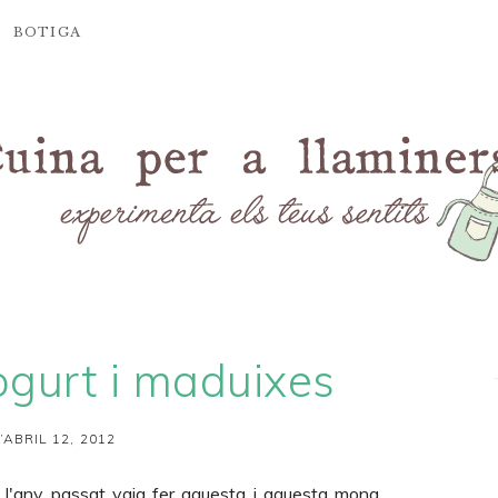
BOTIGA
ogurt i maduixes
’ABRIL 12, 2012
i l'any passat vaig fer
aquesta
i
aquesta
mona,