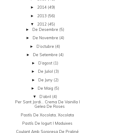
2014
(49)
►
2013
(56)
►
2012
(45)
▼
De Desembre
(5)
►
De Novembre
(4)
►
D’octubre
(4)
►
De Setembre
(4)
►
D’agost
(1)
►
De Juliol
(3)
►
De Juny
(2)
►
De Maig
(5)
►
D’abril
(4)
▼
Per Sant Jordi... Crema De Vainilla I
Gelea De Roses
Pastís De Xocolata, Xocolata
Pastís De Iogurt I Maduixes
Coulant Amb Sorpresa De Praliné