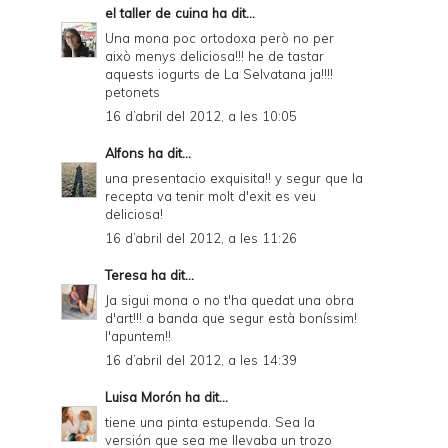
el taller de cuina
ha dit...
Una mona poc ortodoxa però no per
això menys deliciosa!!! he de tastar
aquests iogurts de La Selvatana ja!!!!
petonets
16 d’abril del 2012, a les 10:05
Alfons
ha dit...
una presentacio exquisita!! y segur que la
recepta va tenir molt d'exit es veu
deliciosa!
16 d’abril del 2012, a les 11:26
Teresa
ha dit...
Ja sigui mona o no t'ha quedat una obra
d'art!!! a banda que segur està boníssim!
l'apuntem!!
16 d’abril del 2012, a les 14:39
Luisa Morón
ha dit...
tiene una pinta estupenda. Sea la
versión que sea me llevaba un trozo