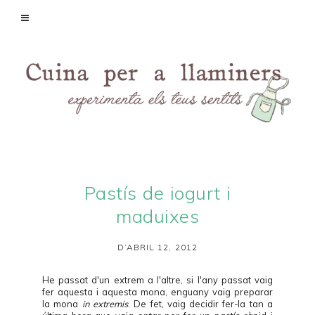
Pastís de iogurt i
maduixes
D’ABRIL 12, 2012
He passat d'un extrem a l'altre, si l'any passat vaig
fer
aquesta
i
aquesta
mona, enguany vaig preparar
la mona
in extremis
. De fet, vaig decidir fer-la tan a