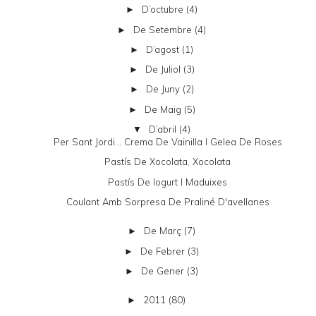
D’octubre
(4)
►
De Setembre
(4)
►
D’agost
(1)
►
De Juliol
(3)
►
De Juny
(2)
►
De Maig
(5)
►
D’abril
(4)
▼
Per Sant Jordi... Crema De Vainilla I Gelea De Roses
Pastís De Xocolata, Xocolata
Pastís De Iogurt I Maduixes
Coulant Amb Sorpresa De Praliné D'avellanes
De Març
(7)
►
De Febrer
(3)
►
De Gener
(3)
►
2011
(80)
►