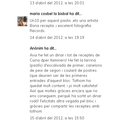
13 d’abril del 2012, a les 20:01
maria cosbel la bisbal
ha dit...
Un10 per aquest pastis ,ets una artista .
Bona recepta ,i excelent fotografia.
Records.
14 d’abril del 2012, a les 19:19
Anònim ha dit...
Avui he fet un dinar i tot de receptes de
Cuina dper llaminers! He fet la tarrina
(pastís) d'escalivada de primer, canelons
de peix de segon i coulant de postres
(que deurien ser de les primeres
entrades d'aquest bloc. Tothom ha
quedat molt content, i jo molt satisfeta!
Així que moltes gràcies encara que no
ens coneguem, perquè ha sortit un dinar
rodó! Felicitats altra vegada pel bloc i
gràcies per compartir les receptes amb
tothom
15 d’abril del 2012, a les 15:50