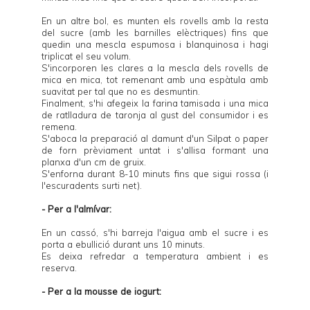
En un altre bol, es munten els rovells amb la resta
del sucre (amb les barnilles elèctriques) fins que
quedin una mescla espumosa i blanquinosa i hagi
triplicat el seu volum.
S'incorporen les clares a la mescla dels rovells de
mica en mica, tot remenant amb una espàtula amb
suavitat per tal que no es desmuntin.
Finalment, s'hi afegeix la farina tamisada i una mica
de ratlladura de taronja al gust del consumidor i es
remena.
S'aboca la preparació al damunt d'un Silpat o paper
de forn prèviament untat i s'allisa formant una
planxa d'un cm de gruix.
S'enforna durant 8-10 minuts fins que sigui rossa (i
l'escuradents surti net).
- Per a l'almívar:
En un cassó, s'hi barreja l'aigua amb el sucre i es
porta a ebullició durant uns 10 minuts.
Es deixa refredar a temperatura ambient i es
reserva.
- Per a la mousse de iogurt: