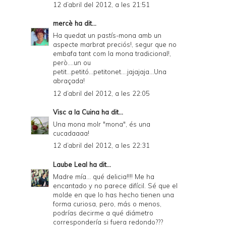
12 d’abril del 2012, a les 21:51
mercè
ha dit...
Ha quedat un pastís-mona amb un
aspecte marbrat preciós!, segur que no
embafa tant com la mona tradicional!,
però....un ou
petit...petitó...petitonet....jajajaja...Una
abraçada!
12 d’abril del 2012, a les 22:05
Visc a la Cuina
ha dit...
Una mona molr "mona", és una
cucadaaaa!
12 d’abril del 2012, a les 22:31
Laube Leal
ha dit...
Madre mía... qué delicia!!!! Me ha
encantado y no parece difícil. Sé que el
molde en que lo has hecho tienen una
forma curiosa, pero, más o menos,
podrías decirme a qué diámetro
correspondería si fuera redondo???