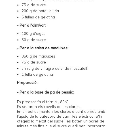
75 g de sucre
200 g de nata líquida
5 fulles de gelatina
- Per a l'almívar:
100 g d'aigua
50 g de sucre
- Per a la salsa de maduixes:
350 g de maduixes
75 g de sucre
un raig de
vinagre de vi de moscatell
1 fulla de gelatina
Preparació:
- Per a la base de pa de pessic:
Es preescalfa el forn a 180ºC.
Es separen els rovells de les clares.
En un bol es munten les clares a punt de neu amb
l'ajuda de la batedora de barnilles elèctrica. S'hi
afegeix la meitat del sucre i es baten un parell de
minuts més fins que el sucre quedi ben incorporat.