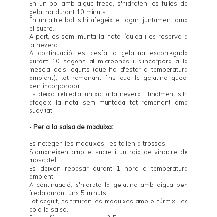
En un bol amb aigua freda, s'hidraten les fulles de
gelatina durant 10 minuts.
En un altre bol, s'hi afegeix el iogurt juntament amb
el sucre.
A part, es semi-munta la nata líquida i es reserva a
la nevera.
A continuació, es desfà la gelatina escorreguda
durant 10 segons al microones i s'incorpora a la
mescla dels iogurts (que ha d'estar a temperatura
ambient), tot remenant fins que la gelatina quedi
ben incorporada.
Es deixa refredar un xic a la nevera i finalment s'hi
afegeix la nata semi-muntada tot remenant amb
suavitat.
- Per a la salsa de maduixa:
Es netegen les maduixes i es tallen a trossos.
S'amaneixen amb el sucre i un raig de vinagre de
moscatell.
Es deixen reposar durant 1 hora a temperatura
ambient.
A continuació, s'hidrata la gelatina amb aigua ben
freda durant uns 5 minuts.
Tot seguit, es trituren les maduixes amb el túrmix i es
cola la salsa.