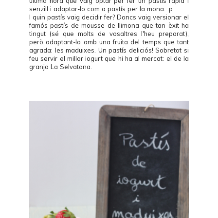
última hora que vaig optar per fer un pastís ràpid i
senzill i adaptar-lo com a pastís per la mona. :p
I quin pastís vaig decidir fer? Doncs vaig versionar el
famós
pastís de mousse de llimona
que tan èxit ha
tingut (sé que molts de vosaltres l'heu preparat),
però adaptant-lo amb una fruita del temps que tant
agrada: les maduixes. Un pastís deliciós! Sobretot si
feu servir el millor iogurt que hi ha al mercat: el de la
granja
La Selvatana
.