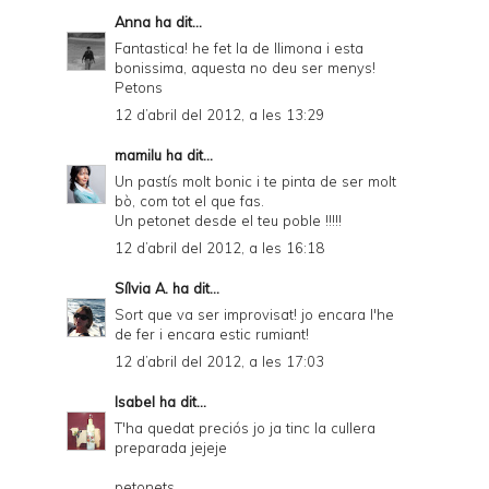
Anna
ha dit...
Fantastica! he fet la de llimona i esta
bonissima, aquesta no deu ser menys!
Petons
12 d’abril del 2012, a les 13:29
mamilu
ha dit...
Un pastís molt bonic i te pinta de ser molt
bò, com tot el que fas.
Un petonet desde el teu poble !!!!!
12 d’abril del 2012, a les 16:18
Sílvia A.
ha dit...
Sort que va ser improvisat! jo encara l'he
de fer i encara estic rumiant!
12 d’abril del 2012, a les 17:03
Isabel
ha dit...
T'ha quedat preciós jo ja tinc la cullera
preparada jejeje
petonets