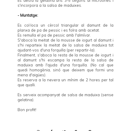
Es desfà la gelatina uns 3-5 segons al microones i
s'incorpora a la salsa de maduixes.
- Muntatge:
Es col·loca un cèrcol triangular al damunt de la
planxa de pa de pessic i es folra amb acetat.
Es remulla el pa de pessic amb l'almívar.
S'aboca la meitat de la mousse de iogurt al damunt i
s'hi reparteix la meitat de la salsa de maduixa tot
ajudant-vos d'una forquilla (per repartir-la).
Finalment, s'aboca la resta de la mousse de iogurt i
al damunt s'hi escampa la resta de la salsa de
maduixa amb l'ajuda d'una forquilla. (No cal que
quedi homogènia, sinó que deixem que formi una
mena d'aigües).
Es reserva a la nevera un mínim de 2 hores per tal
que qualli.
Es serveix acompanyat de salsa de maduixa (sense
gelatina).
Bon profit!
P