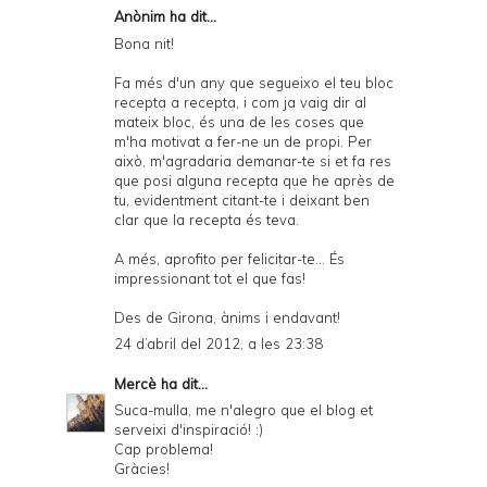
Anònim ha dit...
Bona nit!
Fa més d'un any que segueixo el teu bloc
recepta a recepta, i com ja vaig dir al
mateix bloc, és una de les coses que
m'ha motivat a fer-ne un de propi. Per
això, m'agradaria demanar-te si et fa res
que posi alguna recepta que he après de
tu, evidentment citant-te i deixant ben
clar que la recepta és teva.
A més, aprofito per felicitar-te... És
impressionant tot el que fas!
Des de Girona, ànims i endavant!
24 d’abril del 2012, a les 23:38
Mercè
ha dit...
Suca-mulla, me n'alegro que el blog et
serveixi d'inspiració! :)
Cap problema!
Gràcies!