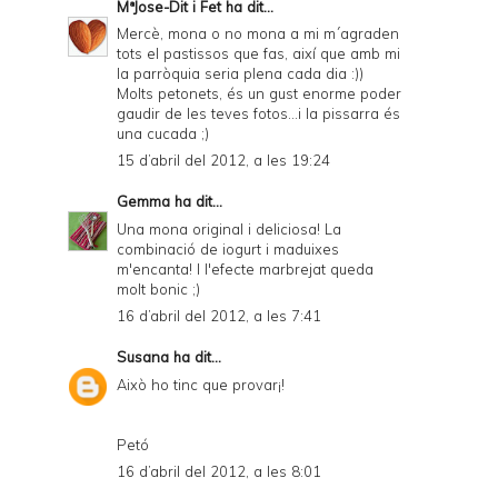
MªJose-Dit i Fet
ha dit...
Mercè, mona o no mona a mi m´agraden
tots el pastissos que fas, així que amb mi
la parròquia seria plena cada dia :))
Molts petonets, és un gust enorme poder
gaudir de les teves fotos...i la pissarra és
una cucada ;)
15 d’abril del 2012, a les 19:24
Gemma
ha dit...
Una mona original i deliciosa! La
combinació de iogurt i maduixes
m'encanta! I l'efecte marbrejat queda
molt bonic ;)
16 d’abril del 2012, a les 7:41
Susana
ha dit...
Això ho tinc que provar¡!
Petó
16 d’abril del 2012, a les 8:01