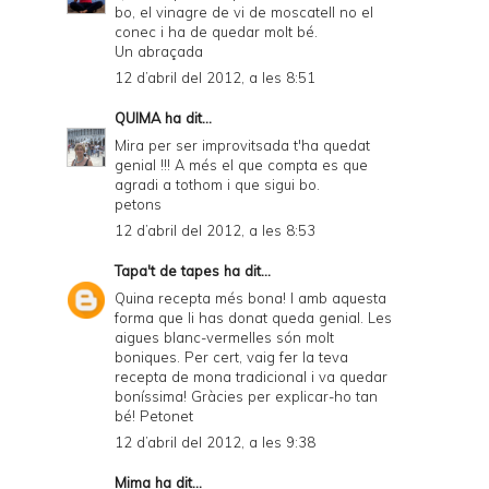
a
bo, el vinagre de vi de moscatell no el
conec i ha de quedar molt bé.
n
Un abraçada
d
12 d’abril del 2012, a les 8:51
P
QUIMA
ha dit...
D
Mira per ser improvitsada t'ha quedat
genial !!! A més el que compta es que
F
agradi a tothom i que sigui bo.
petons
12 d’abril del 2012, a les 8:53
Tapa't de tapes
ha dit...
Quina recepta més bona! I amb aquesta
forma que li has donat queda genial. Les
aigues blanc-vermelles són molt
boniques. Per cert, vaig fer la teva
recepta de mona tradicional i va quedar
boníssima! Gràcies per explicar-ho tan
bé! Petonet
12 d’abril del 2012, a les 9:38
Mima
ha dit...