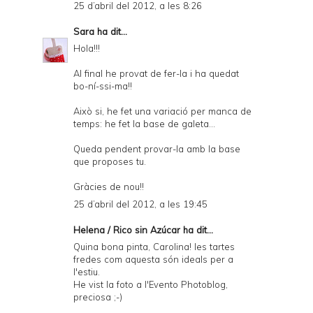
25 d’abril del 2012, a les 8:26
Sara
ha dit...
Hola!!!
Al final he provat de fer-la i ha quedat
bo-ní-ssi-ma!!
Això si, he fet una variació per manca de
temps: he fet la base de galeta...
Queda pendent provar-la amb la base
que proposes tu.
Gràcies de nou!!
25 d’abril del 2012, a les 19:45
Helena / Rico sin Azúcar
ha dit...
Quina bona pinta, Carolina! les tartes
fredes com aquesta són ideals per a
l'estiu.
He vist la foto a l'Evento Photoblog,
preciosa ;-)