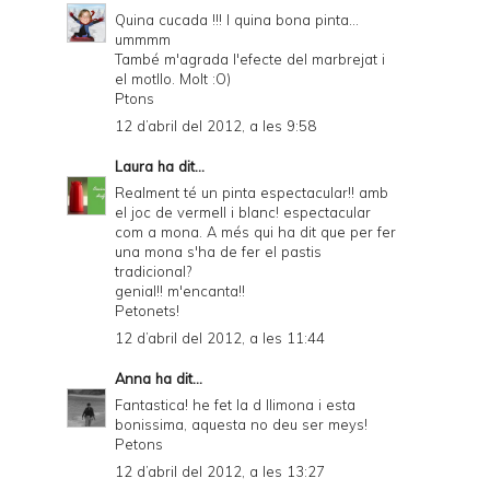
Quina cucada !!! I quina bona pinta...
ummmm
També m'agrada l'efecte del marbrejat i
el motllo. Molt :O)
Ptons
12 d’abril del 2012, a les 9:58
Laura
ha dit...
Realment té un pinta espectacular!! amb
el joc de vermell i blanc! espectacular
com a mona. A més qui ha dit que per fer
una mona s'ha de fer el pastis
tradicional?
genial!! m'encanta!!
Petonets!
12 d’abril del 2012, a les 11:44
Anna
ha dit...
Fantastica! he fet la d llimona i esta
bonissima, aquesta no deu ser meys!
Petons
12 d’abril del 2012, a les 13:27