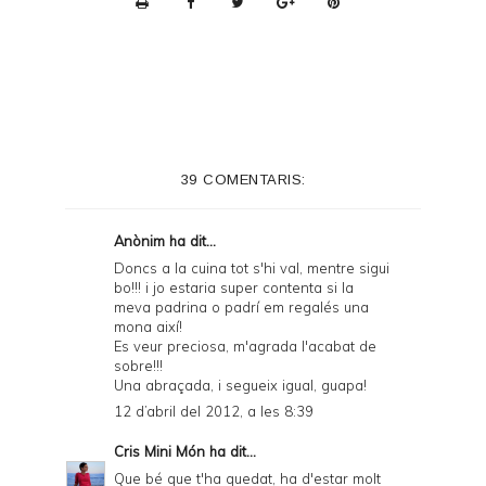
r
i
n
t
e
39 COMENTARIS:
r
F
Anònim ha dit...
r
Doncs a la cuina tot s'hi val, mentre sigui
bo!!! i jo estaria super contenta si la
i
meva padrina o padrí em regalés una
e
mona així!
Es veur preciosa, m'agrada l'acabat de
n
sobre!!!
Una abraçada, i segueix igual, guapa!
d
12 d’abril del 2012, a les 8:39
l
Cris Mini Món
ha dit...
y
Que bé que t'ha quedat, ha d'estar molt