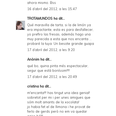
ahora mismo. Bss
16 d’abril del 2012, a les 15:47
TROTAMUNDOS
ha dit...
Qué maravilla de tarta, si la de limón ya
era impactante, esta es para desfallecer,
yo prefiro las fresas, además hago una
muy parecida a esta que nos encanta ...
probaré la tuya. Un besote grande guapa
17 d’abril del 2012, a les 9:20
Anònim ha dit...
qué bo, quina pinta més espectacular,
segur que està boníssim!!!!
17 d’abril del 2012, a les 20:49
cristina ha dit...
m'encanta!!! has tingut una idea genial!
sobretot per mi i per unes amigues que
sóm molt amants de la xocolata!
jo habia fet el de llimona i he provat de
ferlo de gerds però no em va quedar
gaire bé!!!