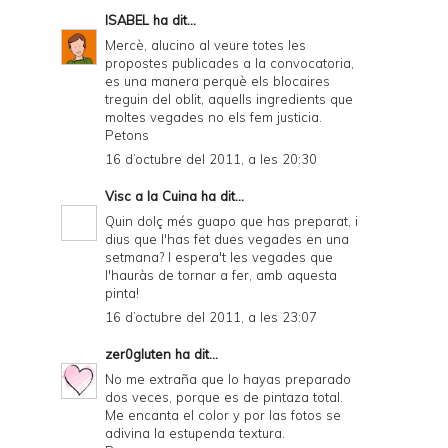
ISABEL
ha dit...
Mercè, alucino al veure totes les
propostes publicades a la convocatoria,
es una manera perquè els blocaires
treguin del oblit, aquells ingredients que
moltes vegades no els fem justicia.
Petons
16 d’octubre del 2011, a les 20:30
Visc a la Cuina
ha dit...
Quin dolç més guapo que has preparat, i
dius que l'has fet dues vegades en una
setmana? I espera't les vegades que
l'hauràs de tornar a fer, amb aquesta
pinta!
16 d’octubre del 2011, a les 23:07
zer0gluten
ha dit...
No me extraña que lo hayas preparado
dos veces, porque es de pintaza total.
Me encanta el color y por las fotos se
adivina la estupenda textura.