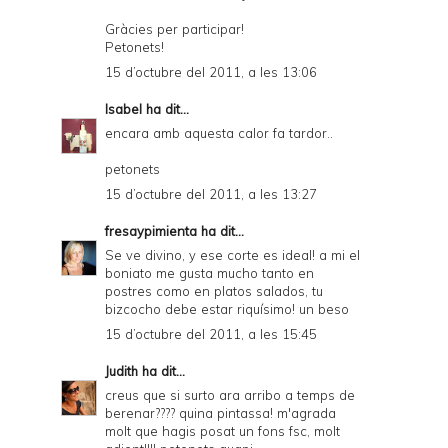
Gràcies per participar!
Petonets!
15 d’octubre del 2011, a les 13:06
Isabel
ha dit...
encara amb aquesta calor fa tardor..
petonets
15 d’octubre del 2011, a les 13:27
fresaypimienta
ha dit...
Se ve divino, y ese corte es ideal! a mi el
boniato me gusta mucho tanto en
postres como en platos salados, tu
bizcocho debe estar riquísimo! un beso
15 d’octubre del 2011, a les 15:45
Judith
ha dit...
creus que si surto ara arribo a temps de
berenar???? quina pintassa! m'agrada
molt que hagis posat un fons fsc, molt