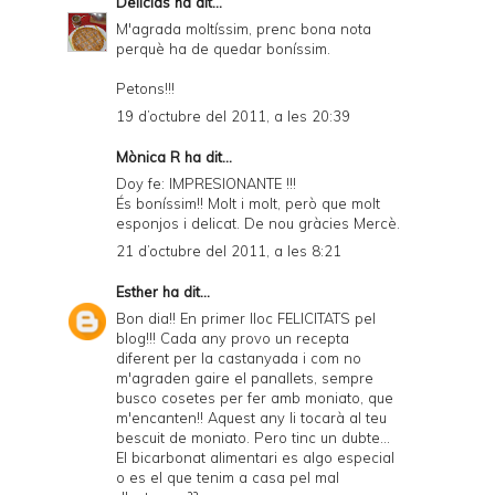
Delicias
ha dit...
M'agrada moltíssim, prenc bona nota
perquè ha de quedar boníssim.
Petons!!!
19 d’octubre del 2011, a les 20:39
Mònica R ha dit...
Doy fe: IMPRESIONANTE !!!
És boníssim!! Molt i molt, però que molt
esponjos i delicat. De nou gràcies Mercè.
21 d’octubre del 2011, a les 8:21
Esther
ha dit...
Bon dia!! En primer lloc FELICITATS pel
blog!!! Cada any provo un recepta
diferent per la castanyada i com no
m'agraden gaire el panallets, sempre
busco cosetes per fer amb moniato, que
m'encanten!! Aquest any li tocarà al teu
bescuit de moniato. Pero tinc un dubte...
El bicarbonat alimentari es algo especial
o es el que tenim a casa pel mal