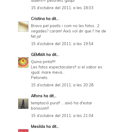
adient!!!! petonets guapi
15 d’octubre del 2011, a les 18:03
Cristina
ha dit...
Bravo pel pastís i com no les fotos...2
vegades? caram! Això vol dir que l' he de
fet ja!
15 d’octubre del 2011, a les 19:54
GEMMA
ha dit...
Quina pinta!!!!
Les fotos espectaculars!! si el sabor es
igual, mare meva...
Petonets.
15 d’octubre del 2011, a les 20:28
Alfons
ha dit...
temptació pura!! ....això ha d'estar
bonissim!!
15 d’octubre del 2011, a les 21:04
Mesilda
ha dit...