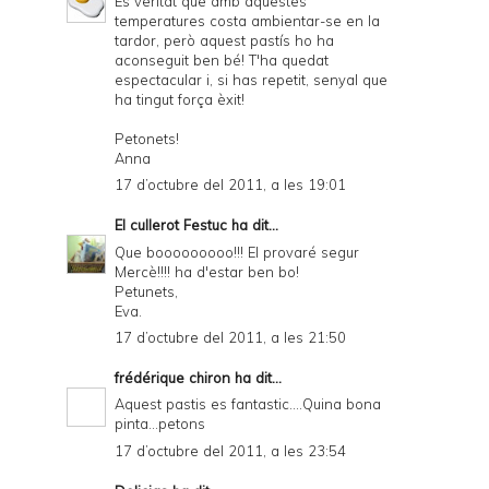
És veritat que amb aquestes
temperatures costa ambientar-se en la
tardor, però aquest pastís ho ha
aconseguit ben bé! T'ha quedat
espectacular i, si has repetit, senyal que
ha tingut força èxit!
Petonets!
Anna
17 d’octubre del 2011, a les 19:01
El cullerot Festuc
ha dit...
Que booooooooo!!! El provaré segur
Mercè!!!! ha d'estar ben bo!
Petunets,
Eva.
17 d’octubre del 2011, a les 21:50
frédérique chiron
ha dit...
Aquest pastis es fantastic....Quina bona
pinta...petons
17 d’octubre del 2011, a les 23:54