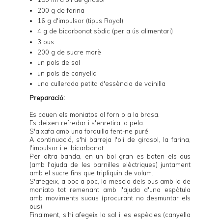
200 g de farina
16 g d'impulsor (tipus Royal)
4 g de bicarbonat sòdic (per a ús alimentari)
3 ous
200 g de sucre morè
un pols de sal
un pols de canyella
una cullerada petita d'essència de vainilla
Preparació:
Es couen els moniatos al forn o a la brasa.
Es deixen refredar i s'enretira la pela.
S'aixafa amb una forquilla fent-ne puré.
A continuació, s'hi barreja l'oli de girasol, la farina,
l'impulsor i el bicarbonat.
Per altra banda, en un bol gran es baten els ous
(amb l'ajuda de les barnilles elèctriques) juntament
amb el sucre fins que tripliquin de volum.
S'afegeix, a poc a poc, la mescla dels ous amb la de
moniato tot remenant amb l'ajuda d'una espàtula
amb moviments suaus (procurant no desmuntar els
ous).
Finalment, s'hi afegeix la sal i les espècies (canyella