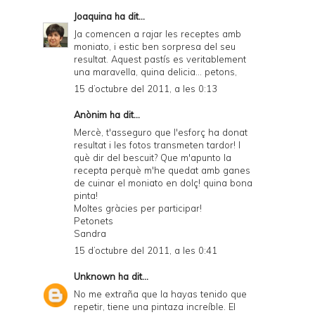
F
Joaquina
ha dit...
r
Ja comencen a rajar les receptes amb
moniato, i estic ben sorpresa del seu
i
resultat. Aquest pastís es veritablement
e
una maravella, quina delicia... petons,
15 d’octubre del 2011, a les 0:13
n
d
Anònim ha dit...
Mercè, t'asseguro que l'esforç ha donat
l
resultat i les fotos transmeten tardor! I
y
què dir del bescuit? Que m'apunto la
recepta perquè m'he quedat amb ganes
a
de cuinar el moniato en dolç! quina bona
pinta!
n
Moltes gràcies per participar!
d
Petonets
Sandra
P
15 d’octubre del 2011, a les 0:41
D
Unknown
ha dit...
F
No me extraña que la hayas tenido que
repetir, tiene una pintaza increíble. El