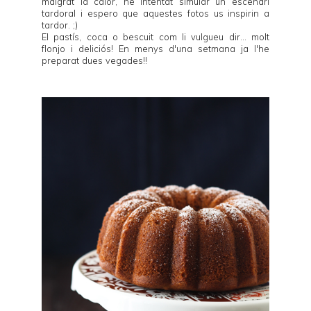
malgrat la calor, he intentat simular un escenari
tardoral i espero que aquestes fotos us inspirin a
tardor. ;)
El pastís, coca o bescuit com li vulgueu dir... molt
flonjo i deliciós! En menys d'una setmana ja l'he
preparat dues vegades!!