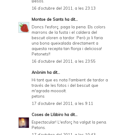
Besos.
16 d’octubre del 2011, a les 23:13
Montse de Sants
ha dit...
Doncs l'esforç, paga la pena. Els colors
marrons de la fusta i el caldera del
bescuit oloren a tardor. Però jo li faria
una bona queixalada directament a
aquesta recepta tan flonja i deliciosa!
Petonets!!
16 d’octubre del 2011, a les 23:55
Anònim ha dit...
Hi tant que es nota l'ambient de tardor a
través de les fotos i del bescuit que
m'agrada moooolt.
petons
17 d’octubre del 2011, a les 9:11
Coses de Llàbiro
ha dit...
Espectacular! L'esforç ha valgut la pena.
Petons.
17 d’octubre del 2011, a les 10:43