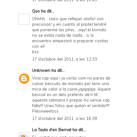
Quo
ha dit...
Ohhhh... claro que reflejan otoño! son
preciosas! y en cuanto al pastel tendré
que ponerme las pilas... aquí el boniato
no se estila nada de nada... si lo
encuentro empezaré a preparar cositas
con el!
bss
17 d’octubre del 2011, a les 12:33
Unknown
ha dit...
Vina cap aquí i ja voràs com no paras de
cuinar bescuits de moniato per tenir una
mica de calor a la cuina jajajajaja. Aquest
bescuit es un dels preferits de'n M. ,
aquesta setmana li prepar-ho sense cap
falta!!! Unes fotos que quitan el sentido!!!!
Petoneeetsss
17 d’octubre del 2011, a les 16:39
La Taula d'en Bernat
ha dit...