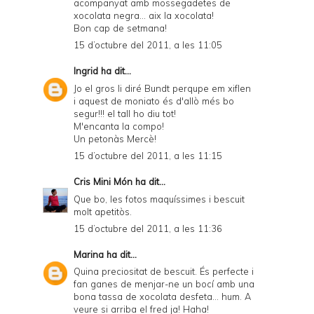
acompanyat amb mossegadetes de
xocolata negra... aix la xocolata!
Bon cap de setmana!
15 d’octubre del 2011, a les 11:05
Ingrid
ha dit...
Jo el gros li diré Bundt perqupe em xiflen
i aquest de moniato és d'allò més bo
segur!!! el tall ho diu tot!
M'encanta la compo!
Un petonàs Mercè!
15 d’octubre del 2011, a les 11:15
Cris Mini Món
ha dit...
Que bo, les fotos maquíssimes i bescuit
molt apetitòs.
15 d’octubre del 2011, a les 11:36
Marina
ha dit...
Quina preciositat de bescuit. És perfecte i
fan ganes de menjar-ne un bocí amb una
bona tassa de xocolata desfeta... hum. A
veure si arriba el fred ja! Haha!