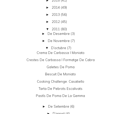
2015
(41)
►
2014
(49)
►
2013
(56)
►
2012
(45)
►
2011
(80)
▼
De Desembre
(3)
►
De Novembre
(7)
►
D’octubre
(7)
▼
Crema De Carbassa I Moniato
Crestes De Carbassa I Formatge De Cabra
Galetes De Poma
Bescuit De Moniato
Cooking Challenge: Casatiello
Tarta De Pebrots Escalivats
Pastís De Poma De La Gemma
De Setembre
(6)
►
D’agost
(4)
►