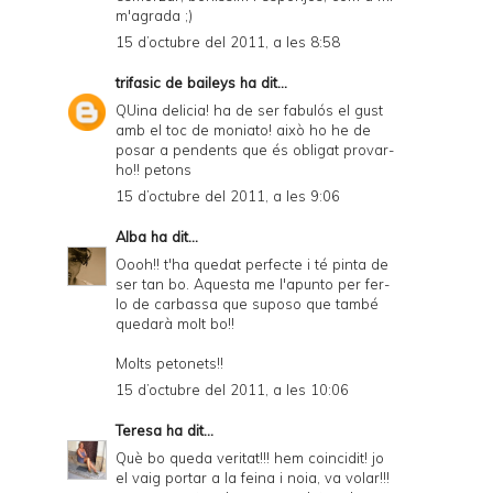
m'agrada ;)
15 d’octubre del 2011, a les 8:58
trifasic de baileys
ha dit...
QUina delicia! ha de ser fabulós el gust
amb el toc de moniato! això ho he de
posar a pendents que és obligat provar-
ho!! petons
15 d’octubre del 2011, a les 9:06
Alba
ha dit...
Oooh!! t'ha quedat perfecte i té pinta de
ser tan bo. Aquesta me l'apunto per fer-
lo de carbassa que suposo que també
quedarà molt bo!!
Molts petonets!!
15 d’octubre del 2011, a les 10:06
Teresa
ha dit...
Què bo queda veritat!!! hem coincidit! jo
el vaig portar a la feina i noia, va volar!!!