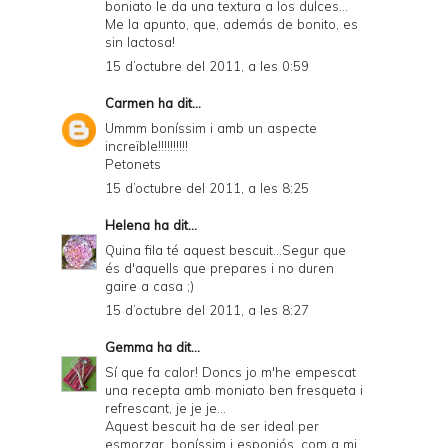
boniato le da una textura a los dulces...
Me la apunto, que, además de bonito, es
sin lactosa!
15 d’octubre del 2011, a les 0:59
Carmen
ha dit...
Ummm boníssim i amb un aspecte
increïble!!!!!!!!!!
Petonets
15 d’octubre del 2011, a les 8:25
Helena
ha dit...
Quina fila té aquest bescuit...Segur que
és d'aquells que prepares i no duren
gaire a casa ;)
15 d’octubre del 2011, a les 8:27
Gemma
ha dit...
Sí que fa calor! Doncs jo m'he empescat
una recepta amb moniato ben fresqueta i
refrescant, je je je...
Aquest bescuit ha de ser ideal per
esmorzar, boníssim i esponjós, com a mi