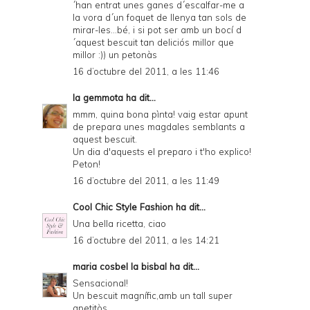
´han entrat unes ganes d´escalfar-me a
la vora d´un foquet de llenya tan sols de
mirar-les...bé, i si pot ser amb un bocí d
´aquest bescuit tan deliciós millor que
millor :)) un petonàs
16 d’octubre del 2011, a les 11:46
la gemmota
ha dit...
mmm, quina bona pìnta! vaig estar apunt
de prepara unes magdales semblants a
aquest bescuit.
Un dia d'aquests el preparo i t'ho explico!
Peton!
16 d’octubre del 2011, a les 11:49
Cool Chic Style Fashion
ha dit...
Una bella ricetta, ciao
16 d’octubre del 2011, a les 14:21
maria cosbel la bisbal
ha dit...
Sensacional!
Un bescuit magnífic,amb un tall super
apetitòs.