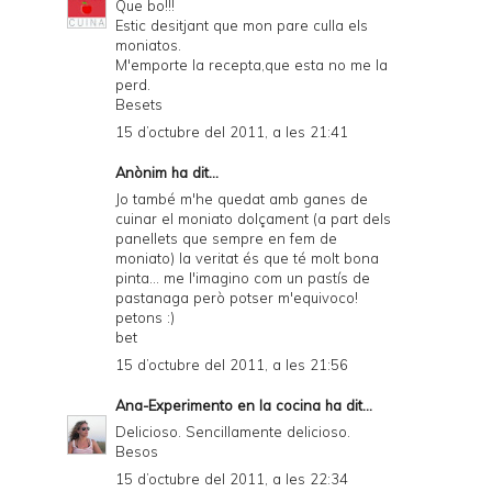
Que bo!!!
Estic desitjant que mon pare culla els
moniatos.
M'emporte la recepta,que esta no me la
perd.
Besets
15 d’octubre del 2011, a les 21:41
Anònim ha dit...
Jo també m'he quedat amb ganes de
cuinar el moniato dolçament (a part dels
panellets que sempre en fem de
moniato) la veritat és que té molt bona
pinta... me l'imagino com un pastís de
pastanaga però potser m'equivoco!
petons :)
bet
15 d’octubre del 2011, a les 21:56
Ana-Experimento en la cocina
ha dit...
Delicioso. Sencillamente delicioso.
Besos
15 d’octubre del 2011, a les 22:34