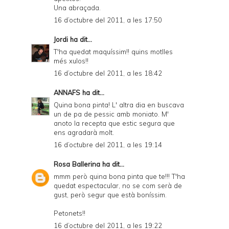
Una abraçada.
16 d’octubre del 2011, a les 17:50
Jordi
ha dit...
T'ha quedat maquíssim!! quins motlles
més xulos!!
16 d’octubre del 2011, a les 18:42
ANNAFS
ha dit...
Quina bona pinta! L' altra dia en buscava
un de pa de pessic amb moniato. M'
anoto la recepta que estic segura que
ens agradarà molt.
16 d’octubre del 2011, a les 19:14
Rosa Ballerina
ha dit...
mmm però quina bona pinta que te!!! T'ha
quedat espectacular, no se com serà de
gust, però segur que està boníssim.
Petonets!!
16 d’octubre del 2011, a les 19:22