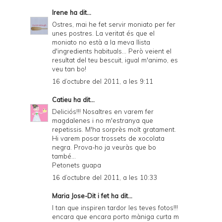
Irene
ha dit...
Ostres, mai he fet servir moniato per fer
unes postres. La veritat és que el
moniato no està a la meva llista
d'ingredients habituals... Però veient el
resultat del teu bescuit, igual m'animo, es
veu tan bo!
16 d’octubre del 2011, a les 9:11
Catieu
ha dit...
Deliciós!!! Nosaltres en varem fer
magdalenes i no m'estranya que
repetissis. M'ha sorprès molt gratament.
Hi varem posar trossets de xocolata
negra. Prova-ho ja veuràs que bo
també...
Petonets guapa
16 d’octubre del 2011, a les 10:33
Maria Jose-Dit i fet
ha dit...
I tan que inspiren tardor les teves fotos!!!
encara que encara porto màniga curta m