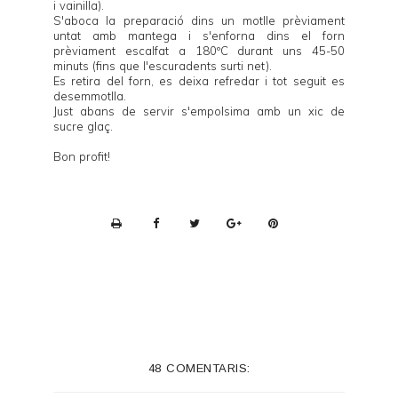
i vainilla).
S'aboca la preparació dins un motlle prèviament
untat amb mantega i s'enforna dins el forn
prèviament escalfat a 180ºC durant uns 45-50
minuts (fins que l'escuradents surti net).
Es retira del forn, es deixa refredar i tot seguit es
desemmotlla.
Just abans de servir s'empolsima amb un xic de
sucre glaç.
Bon profit!
P
r
i
n
t
e
48 COMENTARIS:
r