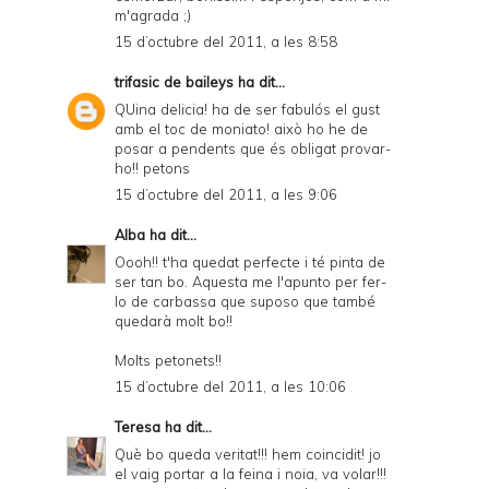
m'agrada ;)
15 d’octubre del 2011, a les 8:58
trifasic de baileys
ha dit...
QUina delicia! ha de ser fabulós el gust
amb el toc de moniato! això ho he de
posar a pendents que és obligat provar-
ho!! petons
15 d’octubre del 2011, a les 9:06
Alba
ha dit...
Oooh!! t'ha quedat perfecte i té pinta de
ser tan bo. Aquesta me l'apunto per fer-
lo de carbassa que suposo que també
quedarà molt bo!!
Molts petonets!!
15 d’octubre del 2011, a les 10:06
Teresa
ha dit...
Què bo queda veritat!!! hem coincidit! jo
el vaig portar a la feina i noia, va volar!!!