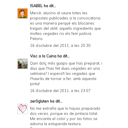
ISABEL
ha dit...
Mercè, alucino al veure totes les
propostes publicades a la convocatoria,
es una manera perquè els blocaires
treguin del oblit, aquells ingredients que
moltes vegades no els fem justicia.
Petons
16 d’octubre del 2011, a les 20:30
Visc a la Cuina
ha dit...
Quin dolç més guapo que has preparat, i
dius que l'has fet dues vegades en una
setmana? I espera't les vegades que
l'hauràs de tornar a fer, amb aquesta
pinta!
16 d’octubre del 2011, a les 23:07
zer0gluten
ha dit...
No me extraña que lo hayas preparado
dos veces, porque es de pintaza total.
Me encanta el color y por las fotos se
adivina la estupenda textura.