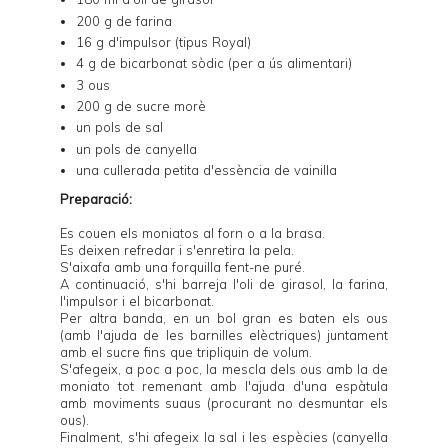
200 g de farina
16 g d'impulsor (tipus Royal)
4 g de bicarbonat sòdic (per a ús alimentari)
3 ous
200 g de sucre morè
un pols de sal
un pols de canyella
una cullerada petita d'essència de vainilla
Preparació:
Es couen els moniatos al forn o a la brasa.
Es deixen refredar i s'enretira la pela.
S'aixafa amb una forquilla fent-ne puré.
A continuació, s'hi barreja l'oli de girasol, la farina,
l'impulsor i el bicarbonat.
Per altra banda, en un bol gran es baten els ous
(amb l'ajuda de les barnilles elèctriques) juntament
amb el sucre fins que tripliquin de volum.
S'afegeix, a poc a poc, la mescla dels ous amb la de
moniato tot remenant amb l'ajuda d'una espàtula
amb moviments suaus (procurant no desmuntar els
ous).
Finalment, s'hi afegeix la sal i les espècies (canyella