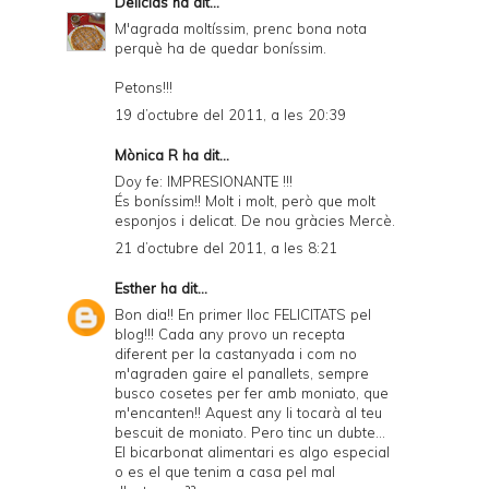
Delicias
ha dit...
M'agrada moltíssim, prenc bona nota
perquè ha de quedar boníssim.
Petons!!!
19 d’octubre del 2011, a les 20:39
Mònica R ha dit...
Doy fe: IMPRESIONANTE !!!
És boníssim!! Molt i molt, però que molt
esponjos i delicat. De nou gràcies Mercè.
21 d’octubre del 2011, a les 8:21
Esther
ha dit...
Bon dia!! En primer lloc FELICITATS pel
blog!!! Cada any provo un recepta
diferent per la castanyada i com no
m'agraden gaire el panallets, sempre
busco cosetes per fer amb moniato, que
m'encanten!! Aquest any li tocarà al teu
bescuit de moniato. Pero tinc un dubte...
El bicarbonat alimentari es algo especial
o es el que tenim a casa pel mal