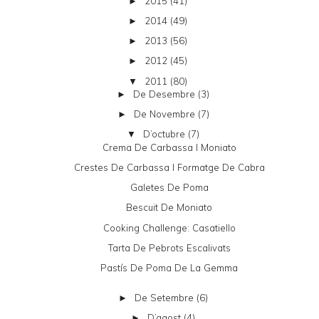
2015
(41)
►
2014
(49)
►
2013
(56)
►
2012
(45)
►
2011
(80)
▼
De Desembre
(3)
►
De Novembre
(7)
►
D’octubre
(7)
▼
Crema De Carbassa I Moniato
Crestes De Carbassa I Formatge De Cabra
Galetes De Poma
Bescuit De Moniato
Cooking Challenge: Casatiello
Tarta De Pebrots Escalivats
Pastís De Poma De La Gemma
De Setembre
(6)
►
D’agost
(4)
►