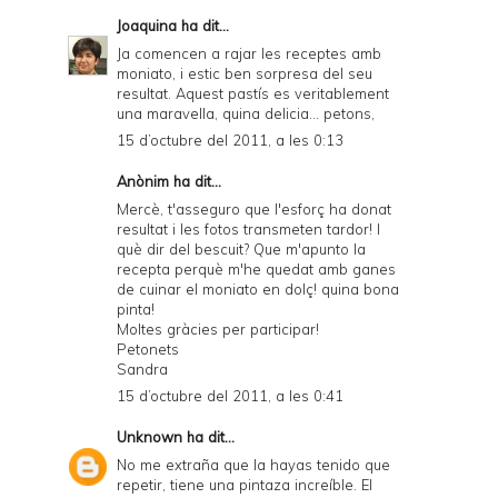
F
Joaquina
ha dit...
r
Ja comencen a rajar les receptes amb
moniato, i estic ben sorpresa del seu
i
resultat. Aquest pastís es veritablement
e
una maravella, quina delicia... petons,
15 d’octubre del 2011, a les 0:13
n
d
Anònim ha dit...
Mercè, t'asseguro que l'esforç ha donat
l
resultat i les fotos transmeten tardor! I
y
què dir del bescuit? Que m'apunto la
recepta perquè m'he quedat amb ganes
a
de cuinar el moniato en dolç! quina bona
pinta!
n
Moltes gràcies per participar!
d
Petonets
Sandra
P
15 d’octubre del 2011, a les 0:41
D
Unknown
ha dit...
F
No me extraña que la hayas tenido que
repetir, tiene una pintaza increíble. El