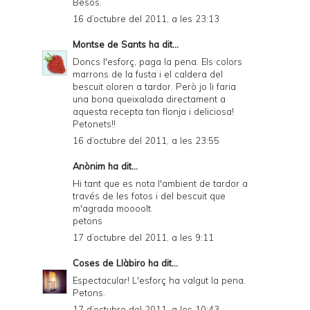
Besos.
16 d’octubre del 2011, a les 23:13
Montse de Sants
ha dit...
Doncs l'esforç, paga la pena. Els colors
marrons de la fusta i el caldera del
bescuit oloren a tardor. Però jo li faria
una bona queixalada directament a
aquesta recepta tan flonja i deliciosa!
Petonets!!
16 d’octubre del 2011, a les 23:55
Anònim ha dit...
Hi tant que es nota l'ambient de tardor a
través de les fotos i del bescuit que
m'agrada moooolt.
petons
17 d’octubre del 2011, a les 9:11
Coses de Llàbiro
ha dit...
Espectacular! L'esforç ha valgut la pena.
Petons.
17 d’octubre del 2011, a les 10:43