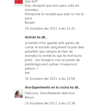
Que bo!!!
Estic desitjant que mon pare culla els
moniatos.
M'emporte la recepta,que esta no me la
perd.
Besets
15 d’octubre del 2011, a les 21:41
Anònim ha dit...
Jo també m'he quedat amb ganes de
cuinar el moniato dolçament (a part dels
panellets que sempre en fem de
moniato) la veritat és que té molt bona
pinta... me l'imagino com un pastís de
pastanaga però potser m'equivoco!
petons :)
bet
15 d’octubre del 2011, a les 21:56
Ana-Experimento en la cocina
ha dit...
Delicioso. Sencillamente delicioso.
Besos
15 d’octubre del 2011, a les 22:34