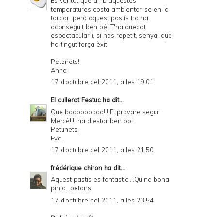
És veritat que amb aquestes
temperatures costa ambientar-se en la
tardor, però aquest pastís ho ha
aconseguit ben bé! T'ha quedat
espectacular i, si has repetit, senyal que
ha tingut força èxit!
Petonets!
Anna
17 d’octubre del 2011, a les 19:01
El cullerot Festuc
ha dit...
Que booooooooo!!! El provaré segur
Mercè!!!! ha d'estar ben bo!
Petunets,
Eva.
17 d’octubre del 2011, a les 21:50
frédérique chiron
ha dit...
Aquest pastis es fantastic....Quina bona
pinta...petons
17 d’octubre del 2011, a les 23:54