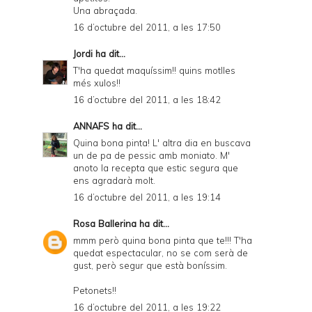
Una abraçada.
16 d’octubre del 2011, a les 17:50
Jordi
ha dit...
T'ha quedat maquíssim!! quins motlles
més xulos!!
16 d’octubre del 2011, a les 18:42
ANNAFS
ha dit...
Quina bona pinta! L' altra dia en buscava
un de pa de pessic amb moniato. M'
anoto la recepta que estic segura que
ens agradarà molt.
16 d’octubre del 2011, a les 19:14
Rosa Ballerina
ha dit...
mmm però quina bona pinta que te!!! T'ha
quedat espectacular, no se com serà de
gust, però segur que està boníssim.
Petonets!!
16 d’octubre del 2011, a les 19:22