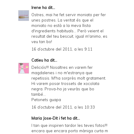
Irene
ha dit...
Ostres, mai he fet servir moniato per fer
unes postres. La veritat és que el
moniato no està a la meva llista
d'ingredients habituals... Però veient el
resultat del teu bescuit, igual m'animo, es
veu tan bo!
16 d’octubre del 2011, a les 9:11
Catieu
ha dit...
Deliciós!!! Nosaltres en varem fer
magdalenes i no m'estranya que
repetissis. M'ha sorprès molt gratament.
Hi varem posar trossets de xocolata
negra. Prova-ho ja veuràs que bo
també...
Petonets guapa
16 d’octubre del 2011, a les 10:33
Maria Jose-Dit i fet
ha dit...
I tan que inspiren tardor les teves fotos!!!
encara que encara porto màniga curta m