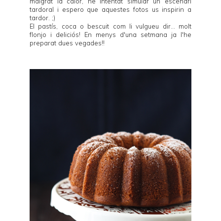
malgrat la calor, he intentat simular un escenari
tardoral i espero que aquestes fotos us inspirin a
tardor. ;)
El pastís, coca o bescuit com li vulgueu dir... molt
flonjo i deliciós! En menys d'una setmana ja l'he
preparat dues vegades!!