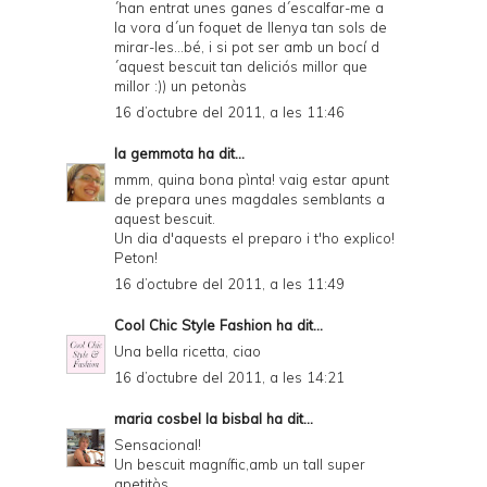
´han entrat unes ganes d´escalfar-me a
la vora d´un foquet de llenya tan sols de
mirar-les...bé, i si pot ser amb un bocí d
´aquest bescuit tan deliciós millor que
millor :)) un petonàs
16 d’octubre del 2011, a les 11:46
la gemmota
ha dit...
mmm, quina bona pìnta! vaig estar apunt
de prepara unes magdales semblants a
aquest bescuit.
Un dia d'aquests el preparo i t'ho explico!
Peton!
16 d’octubre del 2011, a les 11:49
Cool Chic Style Fashion
ha dit...
Una bella ricetta, ciao
16 d’octubre del 2011, a les 14:21
maria cosbel la bisbal
ha dit...
Sensacional!
Un bescuit magnífic,amb un tall super
apetitòs.