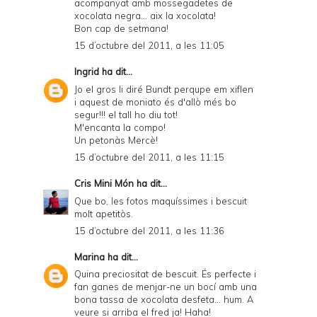
acompanyat amb mossegadetes de
xocolata negra... aix la xocolata!
Bon cap de setmana!
15 d’octubre del 2011, a les 11:05
Ingrid
ha dit...
Jo el gros li diré Bundt perqupe em xiflen
i aquest de moniato és d'allò més bo
segur!!! el tall ho diu tot!
M'encanta la compo!
Un petonàs Mercè!
15 d’octubre del 2011, a les 11:15
Cris Mini Món
ha dit...
Que bo, les fotos maquíssimes i bescuit
molt apetitòs.
15 d’octubre del 2011, a les 11:36
Marina
ha dit...
Quina preciositat de bescuit. És perfecte i
fan ganes de menjar-ne un bocí amb una
bona tassa de xocolata desfeta... hum. A
veure si arriba el fred ja! Haha!