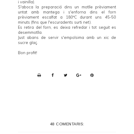
i vainilla).
S'aboca la preparació dins un motlle prèviament
untat amb mantega i s'enforna dins el forn
prèviament escalfat a 180ºC durant uns 45-50
minuts (fins que l'escuradents surti net).
Es retira del forn, es deixa refredar i tot seguit es
desemmotlla.
Just abans de servir s'empolsima amb un xic de
sucre glaç.
Bon profit!
P
r
i
n
t
e
48 COMENTARIS:
r