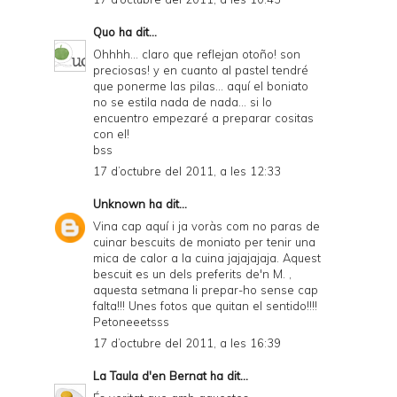
Quo
ha dit...
Ohhhh... claro que reflejan otoño! son
preciosas! y en cuanto al pastel tendré
que ponerme las pilas... aquí el boniato
no se estila nada de nada... si lo
encuentro empezaré a preparar cositas
con el!
bss
17 d’octubre del 2011, a les 12:33
Unknown
ha dit...
Vina cap aquí i ja voràs com no paras de
cuinar bescuits de moniato per tenir una
mica de calor a la cuina jajajajaja. Aquest
bescuit es un dels preferits de'n M. ,
aquesta setmana li prepar-ho sense cap
falta!!! Unes fotos que quitan el sentido!!!!
Petoneeetsss
17 d’octubre del 2011, a les 16:39
La Taula d'en Bernat
ha dit...