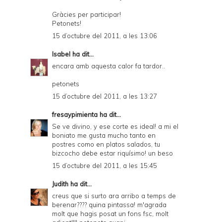
Gràcies per participar!
Petonets!
15 d’octubre del 2011, a les 13:06
Isabel
ha dit...
encara amb aquesta calor fa tardor..
petonets
15 d’octubre del 2011, a les 13:27
fresaypimienta
ha dit...
Se ve divino, y ese corte es ideal! a mi el
boniato me gusta mucho tanto en
postres como en platos salados, tu
bizcocho debe estar riquísimo! un beso
15 d’octubre del 2011, a les 15:45
Judith
ha dit...
creus que si surto ara arribo a temps de
berenar???? quina pintassa! m'agrada
molt que hagis posat un fons fsc, molt