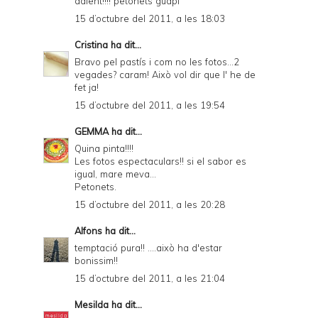
adient!!!! petonets guapi
15 d’octubre del 2011, a les 18:03
Cristina
ha dit...
Bravo pel pastís i com no les fotos...2
vegades? caram! Això vol dir que l' he de
fet ja!
15 d’octubre del 2011, a les 19:54
GEMMA
ha dit...
Quina pinta!!!!
Les fotos espectaculars!! si el sabor es
igual, mare meva...
Petonets.
15 d’octubre del 2011, a les 20:28
Alfons
ha dit...
temptació pura!! ....això ha d'estar
bonissim!!
15 d’octubre del 2011, a les 21:04
Mesilda
ha dit...