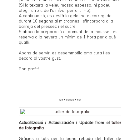
(Si la textura la veieu massa espessa, hi podeu
afegir un xic de l'almívar per diluir-lo).
A continuació, es desfà la gelatina escorreguda
durant 10 segons al microones i s'incorpora a la
barreja del préssec i el sucre.
S'aboca la preparació al damunt de la mousse i es
reserva a la nevera un mínim de 1 hora per a què
qualli.
Abans de servir, es desemmotlla amb cura i es
decora al vostre gust.
Bon profit!
**********
Actualització / Actualización / Update from el
taller
de fotografia
Gràcies a tots per la bona rebuda del taller de