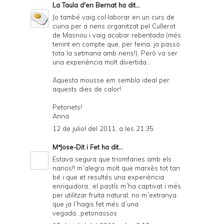
La Taula d'en Bernat
ha dit...
Jo també vaig col·laborar en un curs de
cuina per a nens organitzat pel Cullerot
de Masnou i vaig acabar rebentada (més
tenint en compte que, per feina, ja passo
tota la setmana amb nens!). Però va ser
una experiència molt divertida...
Aquesta mousse em sembla ideal per
aquests dies de calor!
Petonets!
Anna
12 de juliol del 2011, a les 21:35
MªJose-Dit i Fet
ha dit...
Estava segura que triomfaries amb els
nanos!! m´alegro molt que marxès tot tan
bé i que et resultés una experiència
enriquidora...el pastís m´ha captivat i més
per utilitzar fruita natural, no m´extranya
que ja l´hagis fet més d´una
vegada...petonassos