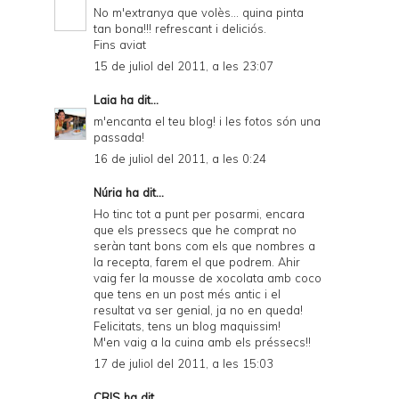
No m'extranya que volès... quina pinta
tan bona!!! refrescant i deliciós.
Fins aviat
15 de juliol del 2011, a les 23:07
Laia
ha dit...
m'encanta el teu blog! i les fotos són una
passada!
16 de juliol del 2011, a les 0:24
Núria ha dit...
Ho tinc tot a punt per posarmi, encara
que els pressecs que he comprat no
seràn tant bons com els que nombres a
la recepta, farem el que podrem. Ahir
vaig fer la mousse de xocolata amb coco
que tens en un post més antic i el
resultat va ser genial, ja no en queda!
Felicitats, tens un blog maquissim!
M'en vaig a la cuina amb els préssecs!!
17 de juliol del 2011, a les 15:03
CRIS
ha dit...