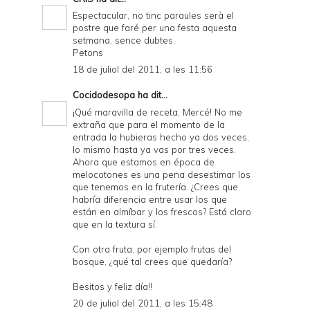
Espectacular, no tinc paraules serà el
postre que faré per una festa aquesta
setmana, sence dubtes.
Petons
18 de juliol del 2011, a les 11:56
Cocidodesopa
ha dit...
¡Qué maravilla de receta, Mercé! No me
extraña que para el momento de la
entrada la hubieras hecho ya dos veces;
lo mismo hasta ya vas por tres veces.
Ahora que estamos en época de
melocotones es una pena desestimar los
que tenemos en la frutería. ¿Crees que
habría diferencia entre usar los que
están en almíbar y los frescos? Está claro
que en la textura sí.
Con otra fruta, por ejemplo frutas del
bosque, ¿qué tal crees que quedaría?
Besitos y feliz día!!
20 de juliol del 2011, a les 15:48