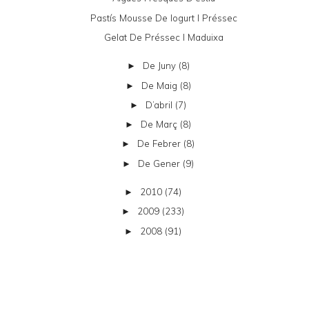
Pastís Mousse De Iogurt I Préssec
Gelat De Préssec I Maduixa
De Juny
(8)
►
De Maig
(8)
►
D’abril
(7)
►
De Març
(8)
►
De Febrer
(8)
►
De Gener
(9)
►
2010
(74)
►
2009
(233)
►
2008
(91)
►