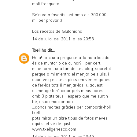
molt fresqueta.
Se'n va a favorits junt amb els 300.000
mil per provar :)
Las recetas de Glutoniana
14 de juliol del 2011, a les 20:53
Txell
ha dit...
Hola! Tinc una pregunteta..la nata liquida
és de muntar o de cuinar? ...per cert,
m'he tornat una fan del teu blog, sobretot
perquè a mi m'entra el menjar pels ulls, i
quan veig els teus plats em vénen ganes
de fer-los tots (i menjar-los :)...aquest
diumenge faré dinar pels meus pares
amb 3 plats teus!!! espero que me surtin
bé, estic emocionada...
...doncs moltes gràcies per compartir-ho!!
txell
pots mirar un altre tipus de fotos meves
aquí si et vé de gust:
www.txellgenesca.com
14 de juliol del 2011, a les 23:49