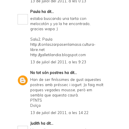
13 de juliol del 2011, a les 0:13
Paula
ha dit...
estaba buscando una tarta con
melocotón y ya la he encontrado,
gracias wapa ;)
Salu2, Paula
http://conlaszarpasenlamasa.cultura-
libre.net
http://galletilandia.blogspot.com
13 de juliol del 2011, a les 9:23
No tot són postres
ha dit...
Han de ser finíssimes de gust aquestes
postres amb préssec i iogurt. Jo faig molt
poques vegades mousse, però em
sembla que aquesta caurà.
PTNTS
Dolça
13 de juliol del 2011, a les 14:22
Judith
ha dit...