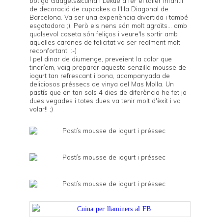
botiga
Gadgets&cuina
i
Lékué
a fer el taller infantil
de decoració de cupcakes a l'Illa Diagonal de
Barcelona. Va ser una experiència divertida i també
esgotadora ;). Però els nens són molt agraïts... amb
qualsevol coseta són feliços i veure'ls sortir amb
aquelles carones de felicitat va ser realment molt
reconfortant. :-)
I pel dinar de diumenge, preveient la calor que
tindríem, vaig preparar aquesta senzilla mousse de
iogurt tan refrescant i bona, acompanyada de
deliciosos préssecs de vinya del
Mas Molla
. Un
pastís que en tan sols 4 dies de diferència he fet ja
dues vegades i totes dues va tenir molt d'èxit i va
volar!! ;)