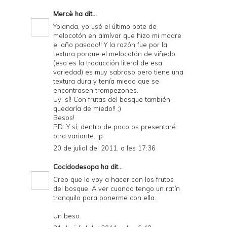
Mercè
ha dit...
Yolanda, yo usé el último pote de
melocotón en almívar que hizo mi madre
el año pasado!! Y la razón fue por la
textura porque el melocotón de viñedo
(esa es la traducción literal de esa
variedad) es muy sabroso pero tiene una
textura dura y tenía miedo que se
encontrasen trompezones.
Uy, sí! Con frutas del bosque también
quedaría de miedo!! ;)
Besos!
PD: Y sí, dentro de poco os presentaré
otra variante. :p
20 de juliol del 2011, a les 17:36
Cocidodesopa
ha dit...
Creo que la voy a hacer con los frutos
del bosque. A ver cuando tengo un ratín
tranquilo para ponerme con ella.
Un beso.