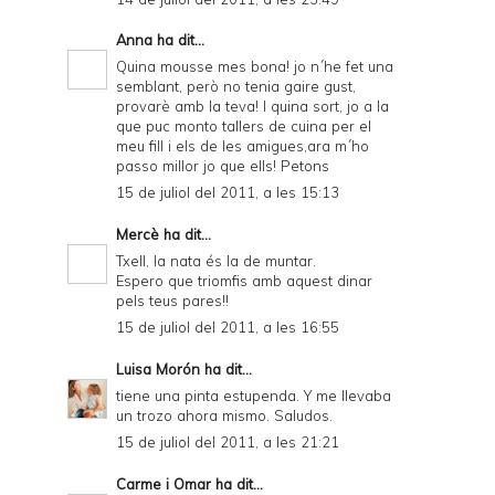
Anna
ha dit...
Quina mousse mes bona! jo n´he fet una
semblant, però no tenia gaire gust,
provarè amb la teva! I quina sort, jo a la
que puc monto tallers de cuina per el
meu fill i els de les amigues,ara m´ho
passo millor jo que ells! Petons
15 de juliol del 2011, a les 15:13
Mercè
ha dit...
Txell, la nata és la de muntar.
Espero que triomfis amb aquest dinar
pels teus pares!!
15 de juliol del 2011, a les 16:55
Luisa Morón
ha dit...
tiene una pinta estupenda. Y me llevaba
un trozo ahora mismo. Saludos.
15 de juliol del 2011, a les 21:21
Carme i Omar
ha dit...