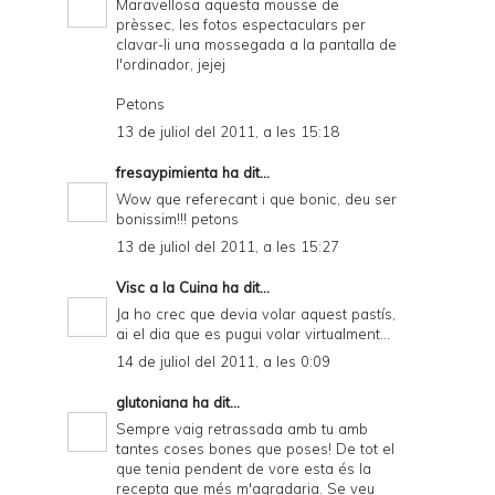
Maravellosa aquesta mousse de
prèssec, les fotos espectaculars per
clavar-li una mossegada a la pantalla de
l'ordinador, jejej
Petons
13 de juliol del 2011, a les 15:18
fresaypimienta
ha dit...
Wow que referecant i que bonic, deu ser
bonissim!!! petons
13 de juliol del 2011, a les 15:27
Visc a la Cuina
ha dit...
Ja ho crec que devia volar aquest pastís,
ai el dia que es pugui volar virtualment...
14 de juliol del 2011, a les 0:09
glutoniana
ha dit...
Sempre vaig retrassada amb tu amb
tantes coses bones que poses! De tot el
que tenia pendent de vore esta és la
recepta que més m'agradaria. Se veu