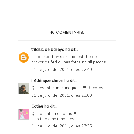
i
n
t
e
46 COMENTARIS:
r
F
trifasic de baileys
ha dit...
r
Ha d'estar boníssim! aquest l'he de
provar de fer! quines fotos noia!! petons
i
11 de juliol del 2011, a les 22:40
e
frédérique chiron
ha dit...
n
Quines fotos mes maques...!!!!!!Records
d
11 de juliol del 2011, a les 23:00
l
Catieu
ha dit...
y
Quina pinta més bona!!!!
a
I les fotos molt maques....
11 de juliol del 2011, a les 23:35
n