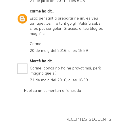
21 de juliol del 2011, a les 6:48
carme
ha dit...
Estic pensant a preparar.ne un, es veu
tan apetitos, i fa tant goig!!! Valdría saber
si es pot congelar. Gracias, el teu blog és
magnífic.
Carme
20 de maig del 2016, a les 15:59
Mercè
ha dit...
Carme, doncs no ho he provat mai, però
imagino que sí.
21 de maig del 2016, a les 18:39
Publica un comentari a l'entrada
RECEPTES SEGÜENTS