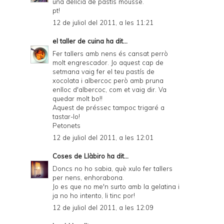
una delícia de pastís mousse.
pt!
12 de juliol del 2011, a les 11:21
el taller de cuina
ha dit...
Fer tallers amb nens és cansat perrò
molt engrescador. Jo aquest cap de
setmana vaig fer el teu pastís de
xocolata i albercoc però amb pruna
enlloc d'albercoc, com et vaig dir. Va
quedar molt bo!!
Aquest de préssec tampoc trigaré a
tastar-lo!
Petonets
12 de juliol del 2011, a les 12:01
Coses de Llàbiro
ha dit...
Doncs no ho sabia, què xulo fer tallers
per nens, enhorabona.
Jo es que no me'n surto amb la gelatina i
ja no ho intento, li tinc por!
12 de juliol del 2011, a les 12:09