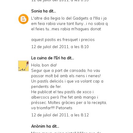
Sonia
ha dit...
L'altre dia llegia lo del Gadgets a l'Illa i ja
em feia rabia viure tant lluny...i no sabia q
el feies tu...mes rabia m'hagues donat
aquest pastis es fresquet i precios
12 de juliol del 2011, a les 8:10
La cuina de l'Eri
ha dit...
Hola, bon dia!
Segur que a part de cansada, ho vau
passar molt bé amb els nens i nenes!
Un pastís deliciós i que va volant cap a
pendents de fer.
He publicat el teu pastís de xoco i
albercocs però l'he fet amb mango i
préssec. Moltes gràcies per a la recepta,
va triomfar!!!! Petonets
12 de juliol del 2011, a les 8:12
Anònim ha dit...