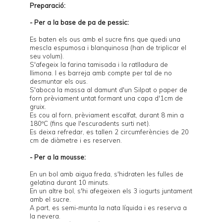
Preparació:
- Per a la base de pa de pessic:
Es baten els ous amb el sucre fins que quedi una
mescla espumosa i blanquinosa (han de triplicar el
seu volum).
S'afegeix la farina tamisada i la ratlladura de
llimona. I es barreja amb compte per tal de no
desmuntar els ous.
S'aboca la massa al damunt d'un
Silpat
o paper de
forn prèviament untat formant una capa d'1cm de
gruix.
Es cou al forn, prèviament escalfat, durant 8 min a
180ºC (fins que l'escuradents surti net).
Es deixa refredar, es tallen 2 circumferències de 20
cm de diàmetre i es reserven.
- Per a la mousse:
En un bol amb aigua freda, s'hidraten les fulles de
gelatina durant 10 minuts.
En un altre bol, s'hi afegeixen els 3 iogurts juntament
amb el sucre.
A part, es semi-munta la nata líquida i es reserva a
la nevera.