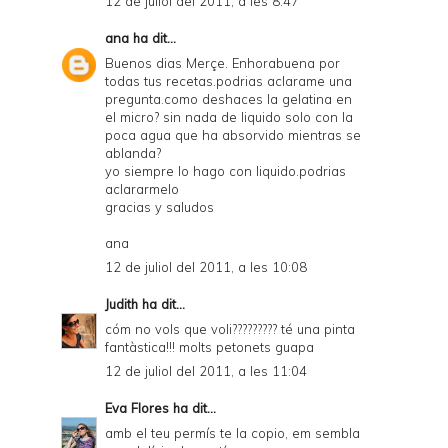
12 de juliol del 2011, a les 8:47
ana
ha dit...
Buenos dias Merçe. Enhorabuena por
todas tus recetas.podrias aclarame una
pregunta.como deshaces la gelatina en
el micro? sin nada de liquido solo con la
poca agua que ha absorvido mientras se
ablanda?
yo siempre lo hago con liquido.podrias
aclararmelo
gracias y saludos
ana
12 de juliol del 2011, a les 10:08
Judith
ha dit...
cóm no vols que voli????????? té una pinta
fantàstica!!! molts petonets guapa
12 de juliol del 2011, a les 11:04
Eva Flores
ha dit...
amb el teu permís te la copio, em sembla