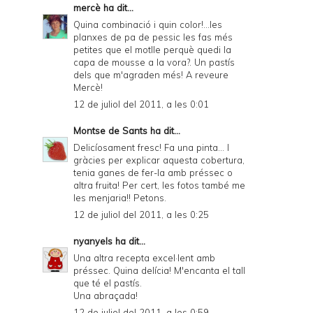
d
mercè
ha dit...
P
Quina combinació i quin color!...les
planxes de pa de pessic les fas més
D
petites que el motlle perquè quedi la
capa de mousse a la vora?. Un pastís
F
dels que m'agraden més! A reveure
Mercè!
12 de juliol del 2011, a les 0:01
Montse de Sants
ha dit...
Delicíosament fresc! Fa una pinta... I
gràcies per explicar aquesta cobertura,
tenia ganes de fer-la amb préssec o
altra fruita! Per cert, les fotos també me
les menjaria!! Petons.
12 de juliol del 2011, a les 0:25
nyanyels
ha dit...
Una altra recepta excel·lent amb
préssec. Quina delícia! M'encanta el tall
que té el pastís.
Una abraçada!
12 de juliol del 2011, a les 0:59