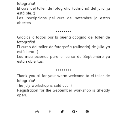
fotografia!
El curs del taller de fotografia (culinària) del juliol ja
està ple. :)
Les inscripcions pel curs del setembre ja estan
obertes.
********
Gracias a todos por la buena acogida del taller de
fotografia!
El curso del taller de fotografia (culinaria) de Julio ya
está lleno. :)
Las inscripciones para el curso de Septiembre ya
están abiertas.
********
Thank you all for your warm welcome to el taller de
fotografia!
The July workshop is sold out. :)
Registration for the September workshop is already
open.
P
r