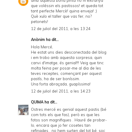
amb aquesta bona pinta no m'extranya
que voléssin els pastissos! et queda tot
tant perfecte Mercè! quina enveja! ;)
Què xulo el taller que vas fer, no?
petonets!
12 de juliol del 2011, a les 13:24
Anònim ha dit...
Hola Mercé,
He estat uns dies desconectada del blog
i em trobo amb aquesta sorpresa, quin
canvi d'imatge, és genial!!! Veig que tinc
molta feina per posar-me al dia de les
teves receptes, començant per aquest
pastís, ha de ser boníssim.
Una forta abraçada, guapíssima!
12 de juliol del 2011, a les 14:23
QUIMA
ha dit...
Ostres mercé es genial aquest pastis (bé
com tots els que fas), però es que les
fotos son magnifiques . Hauré de probar-
lo, encara que jo fer cosetes tan
refinades , no hem surten del tot bé, soc