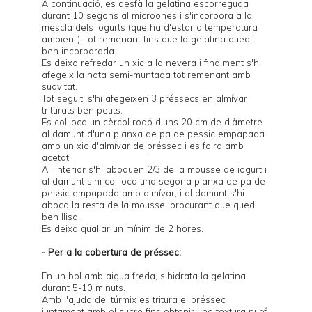
A continuació, es desfà la gelatina escorreguda
durant 10 segons al microones i s'incorpora a la
mescla dels iogurts (que ha d'estar a temperatura
ambient), tot remenant fins que la gelatina quedi
ben incorporada.
Es deixa refredar un xic a la nevera i finalment s'hi
afegeix la nata semi-muntada tot remenant amb
suavitat.
Tot seguit, s'hi afegeixen 3 préssecs en almívar
triturats ben petits.
Es col·loca un cèrcol rodó d'uns 20 cm de diàmetre
al damunt d'una planxa de pa de pessic empapada
amb un xic d'almívar de préssec i es folra amb
acetat.
A l'interior s'hi aboquen 2/3 de la mousse de iogurt i
al damunt s'hi col·loca una segona planxa de pa de
pessic empapada amb almívar, i al damunt s'hi
aboca la resta de la mousse, procurant que quedi
ben llisa.
Es deixa quallar un mínim de 2 hores.
- Per a la cobertura de préssec:
En un bol amb aigua freda, s'hidrata la gelatina
durant 5-10 minuts.
Amb l'ajuda del túrmix es tritura el préssec
juntament amb el sucre fins obtenir una textura puré.