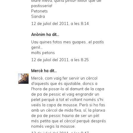
Mare meva, quina pinta!! Millor que de
pastisseria!
Petonets
Sandra
12 de juliol del 2011, a les 8:14
Anònim ha dit...
Uau quines fotos mes guapes...el pastís
genil...
molts petons
12 de juliol del 2011, a les 8:25
Mercè
ha dit...
Mercè, com vaig fer servir un cèrcol
d'aquests que és ajustable, doncs a
l'hora de posar-lo al damunt de la capa
de pa de pessic el vaig engrandir un
pelet perquè a tot el voltant només s'hi
veiés la capa de mousse. Però si ho fas
amb un cèrcol de mida fixa, sí, la planxa
de pa de pessic hauria de ser un pèl
més petita que el cèrcol perquè després
només vegis la mousse.