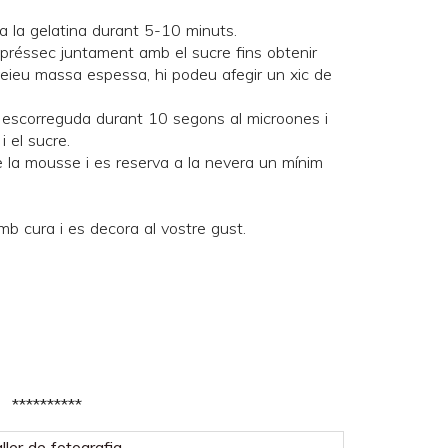
ta la gelatina durant 5-10 minuts.
l préssec juntament amb el sucre fins obtenir
 veieu massa espessa, hi podeu afegir un xic de
a escorreguda durant 10 segons al microones i
i el sucre.
 la mousse i es reserva a la nevera un mínim
b cura i es decora al vostre gust.
**********