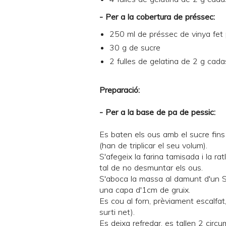
- Per a la cobertura de préssec:
250 ml de préssec de vinya fet
30 g de sucre
2 fulles de gelatina de 2 g cad
Preparació:
- Per a la base de pa de pessic:
Es baten els ous amb el sucre fin
(han de triplicar el seu volum).
S'afegeix la farina tamisada i la ra
tal de no desmuntar els ous.
S'aboca la massa al damunt d'un
S
una capa d'1cm de gruix.
Es cou al forn, prèviament escalfa
surti net).
Es deixa refredar, es tallen 2 circ