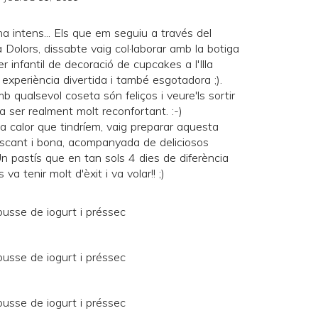
 intens... Els que em seguiu a través del
la
Dolors
, dissabte vaig col·laborar amb la botiga
ler infantil de decoració de cupcakes a l'Illa
experiència divertida i també esgotadora ;).
b qualsevol coseta són feliços i veure'ls sortir
a ser realment molt reconfortant. :-)
la calor que tindríem, vaig preparar aquesta
escant i bona, acompanyada de deliciosos
Un pastís que en tan sols 4 dies de diferència
a tenir molt d'èxit i va volar!! ;)