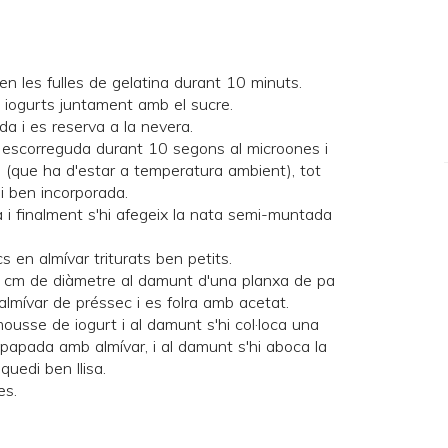
en les fulles de gelatina durant 10 minuts.
 3 iogurts juntament amb el sucre.
da i es reserva a la nevera.
a escorreguda durant 10 segons al microones i
s (que ha d'estar a temperatura ambient), tot
i ben incorporada.
a i finalment s'hi afegeix la nata semi-muntada
s en almívar triturats ben petits.
20 cm de diàmetre al damunt d'una planxa de pa
lmívar de préssec i es folra amb acetat.
mousse de iogurt i al damunt s'hi col·loca una
apada amb almívar, i al damunt s'hi aboca la
uedi ben llisa.
es.