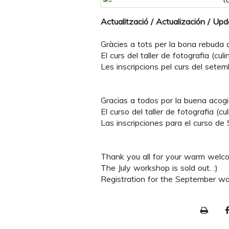
Actualització / Actualización / Up
Gràcies a tots per la bona rebuda de
El curs del taller de fotografia (culinà
Les inscripcions pel curs del setem
Gracias a todos por la buena acogid
El curso del taller de fotografia (culi
Las inscripciones para el curso de
Thank you all for your warm welcom
The July workshop is sold out. :)
Registration for the September wo
P
r