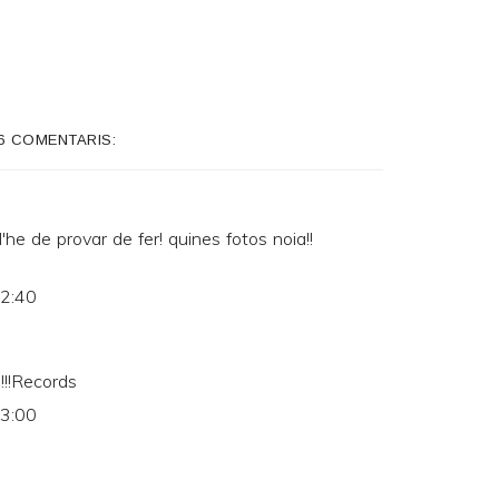
6 COMENTARIS:
'he de provar de fer! quines fotos noia!!
22:40
!!!Records
23:00