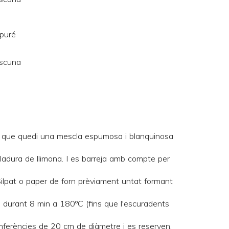
 puré
ascuna
s que quedi una mescla espumosa i blanquinosa
tlladura de llimona. I es barreja amb compte per
ilpat
o paper de forn prèviament untat formant
t, durant 8 min a 180ºC (fins que l'escuradents
umferències de 20 cm de diàmetre i es reserven.