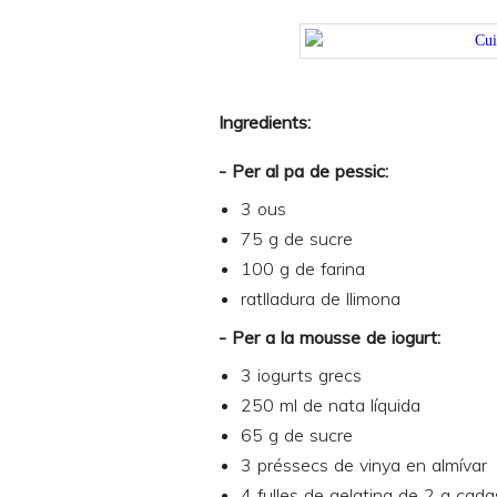
Ingredients:
- Per al pa de pessic:
3 ous
75 g de sucre
100 g de farina
ratlladura de llimona
- Per a la mousse de iogurt:
3 iogurts grecs
250 ml de nata líquida
65 g de sucre
3 préssecs de vinya en almívar
4 fulles de gelatina de 2 g cad