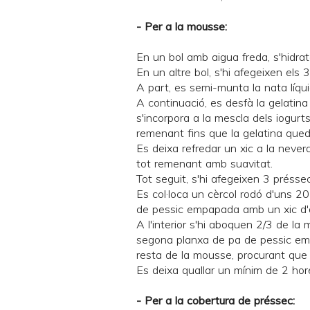
- Per a la mousse:
En un bol amb aigua freda, s'hidrat
En un altre bol, s'hi afegeixen els
A part, es semi-munta la nata líqui
A continuació, es desfà la gelatin
s'incorpora a la mescla dels iogurt
remenant fins que la gelatina qued
Es deixa refredar un xic a la never
tot remenant amb suavitat.
Tot seguit, s'hi afegeixen 3 préssec
Es col·loca un cèrcol rodó d'uns 
de pessic empapada amb un xic d'a
A l'interior s'hi aboquen 2/3 de la 
segona planxa de pa de pessic emp
resta de la mousse, procurant que q
Es deixa quallar un mínim de 2 hor
- Per a la cobertura de préssec: