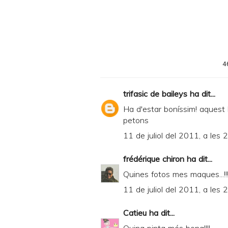
i
n
t
e
4
r
F
trifasic de baileys
ha dit...
r
Ha d'estar boníssim! aquest l
i
petons
e
11 de juliol del 2011, a les 
n
frédérique chiron
ha dit...
d
Quines fotos mes maques...!!!
l
11 de juliol del 2011, a les 
y
a
Catieu
ha dit...
n