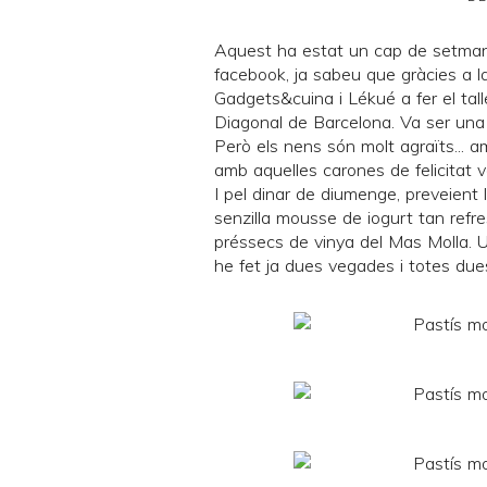
Aquest ha estat un cap de setmana
facebook
, ja sabeu que gràcies a 
Gadgets&cuina
i
Lékué
a fer el tal
Diagonal de Barcelona. Va ser una 
Però els nens són molt agraïts... am
amb aquelles carones de felicitat v
I pel dinar de diumenge, preveient 
senzilla mousse de iogurt tan refr
préssecs de vinya del
Mas Molla
. 
he fet ja dues vegades i totes dues v