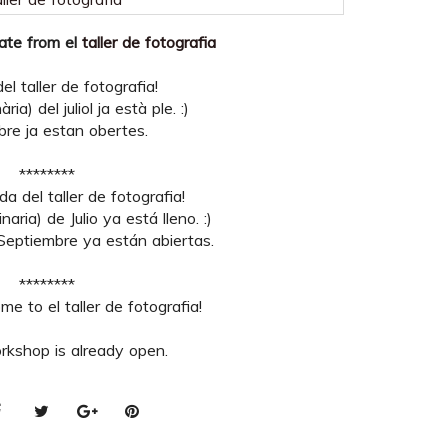
date from el
taller de fotografia
l taller de fotografia!
ria) del juliol ja està ple. :)
bre ja estan obertes.
********
a del taller de fotografia!
naria) de Julio ya está lleno. :)
 Septiembre ya están abiertas.
********
e to el taller de fotografia!
rkshop is already open.