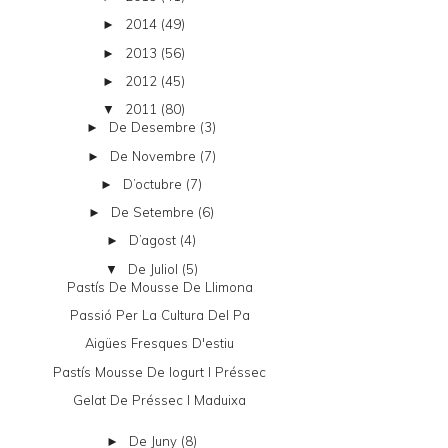
2014
(49)
►
2013
(56)
►
2012
(45)
►
2011
(80)
▼
De Desembre
(3)
►
De Novembre
(7)
►
D’octubre
(7)
►
De Setembre
(6)
►
D’agost
(4)
►
De Juliol
(5)
▼
Pastís De Mousse De Llimona
Passió Per La Cultura Del Pa
Aigües Fresques D'estiu
Pastís Mousse De Iogurt I Préssec
Gelat De Préssec I Maduixa
De Juny
(8)
►