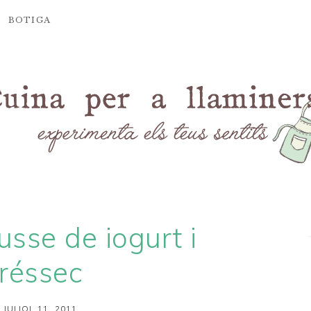
BOTIGA
sse de iogurt i
réssec
 JULIOL 11, 2011