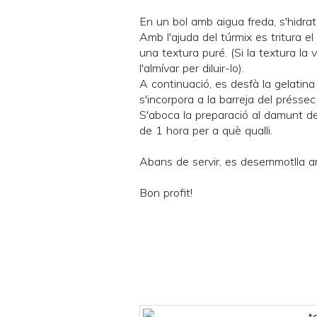
En un bol amb aigua freda, s'hidra
Amb l'ajuda del túrmix es tritura e
una textura puré. (Si la textura la
l'almívar per diluir-lo).
A continuació, es desfà la gelatin
s'incorpora a la barreja del préssec 
S'aboca la preparació al damunt de
de 1 hora per a què qualli.
Abans de servir, es desemmotlla am
Bon profit!