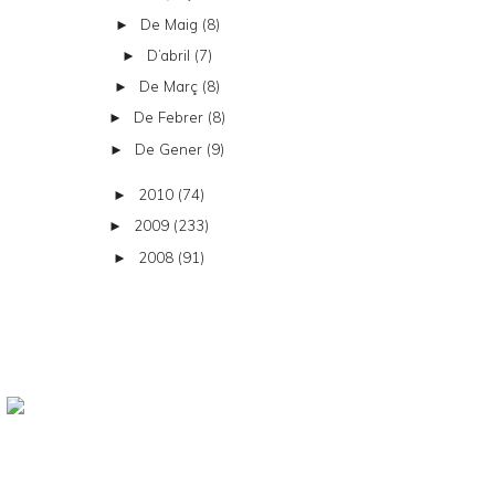
De Maig
(8)
►
D’abril
(7)
►
De Març
(8)
►
De Febrer
(8)
►
De Gener
(9)
►
2010
(74)
►
2009
(233)
►
2008
(91)
►