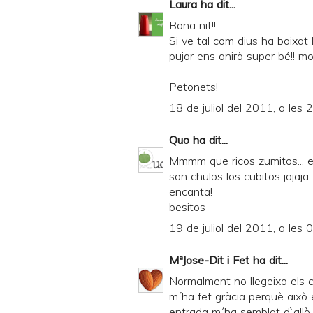
Laura
ha dit...
Bona nit!!
Si ve tal com dius ha baixat
pujar ens anirà super bé!! mo
Petonets!
18 de juliol del 2011, a les 
Quo
ha dit...
Mmmm que ricos zumitos... el
son chulos los cubitos jajaja.
encanta!
besitos
19 de juliol del 2011, a les 
MªJose-Dit i Fet
ha dit...
Normalment no llegeixo els co
m´ha fet gràcia perquè això e
entrada m´ha semblat d`allò 