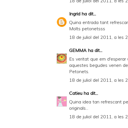
18 de juliol del 2011, a les 
e
n
Ingrid
ha dit...
d
Quina entrada tant refrescan
Molts petonetsss
l
18 de juliol del 2011, a les 
y
a
GEMMA
ha dit...
n
Es veritat que em d'esperar 
d
aquestes begudes venen de g
Petonets.
P
18 de juliol del 2011, a les 
D
F
Catieu
ha dit...
Quina idea tan refrescant per
originals...
18 de juliol del 2011, a les 