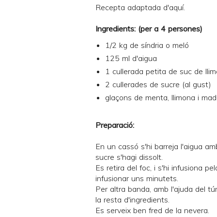
Recepta adaptada d'
aquí
.
Ingredients: (per a 4 persones)
1/2 kg de síndria o meló
125 ml d'aigua
1 cullerada petita de suc de lli
2 cullerades de sucre (al gust)
glaçons
de menta, llimona i mad
Preparació:
En un cassó s'hi barreja l'aigua amb
sucre s'hagi dissolt.
Es retira del foc, i s'hi infusiona p
infusionar uns minutets.
Per altra banda, amb l'ajuda del túr
la resta d'ingredients.
Es serveix ben fred de la nevera.