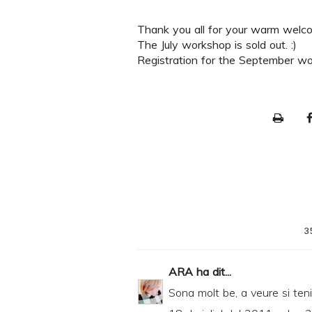
Thank you all for your warm welcom
The July workshop is sold out. :)
Registration for the September wo
P
r
i
n
t
e
3
r
F
ARA
ha dit...
r
Sona molt be, a veure si ten
i