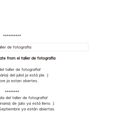
**********
date from el
taller de fotografia
l taller de fotografia!
ria) del juliol ja està ple. :)
bre ja estan obertes.
********
a del taller de fotografia!
naria) de Julio ya está lleno. :)
 Septiembre ya están abiertas.