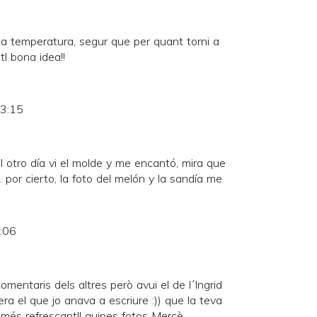
 la temperatura, segur que per quant torni a
tl bona idea!!
23:15
 otro día vi el molde y me encantó, mira que
.. por cierto, la foto del melón y la sandía me
0:06
mentaris dels altres però avui el de l´Ingrid
ra el que jo anava a escriure :)) que la teva
més refrescant!! quines fotos Mercè,