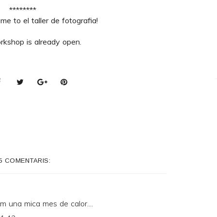
********
e to el taller de fotografia!
rkshop is already open.
5 COMENTARIS:
im una mica mes de calor....