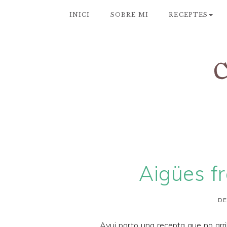
INICI
SOBRE MI
RECEPTES
Aigües fr
DE
Avui porto una recepta que no arr