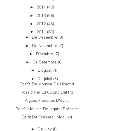
2014
(49)
►
2013
(56)
►
2012
(45)
►
2011
(80)
▼
De Desembre
(3)
►
De Novembre
(7)
►
D’octubre
(7)
►
De Setembre
(6)
►
D’agost
(4)
►
De Juliol
(5)
▼
Pastís De Mousse De Llimona
Passió Per La Cultura Del Pa
Aigües Fresques D'estiu
Pastís Mousse De Iogurt I Préssec
Gelat De Préssec I Maduixa
De Juny
(8)
►