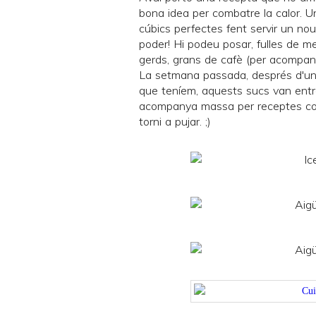
bona idea per combatre la calor. U
cúbics perfectes fent servir un
nou
poder! Hi podeu posar, fulles de me
gerds, grans de cafè (per acompany
La setmana passada, després d'un 
que teníem, aquests sucs van entra
acompanya massa per receptes com
torni a pujar. ;)