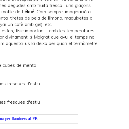
nes begudes amb fruita fresca i uns glaçons
 motlle de
Lékué
. Com sempre, imaginació al
nta, tiretes de pela de llimona, maduixetes o
ar un cafè amb gel), etc.
esforç físic important i amb les temperatures
r divinament! ;) Malgrat que avui el temps no
 aquesta, us la deixo per quan el termòmetre