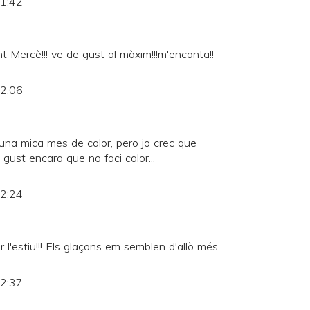
21:42
t Mercè!!! ve de gust al màxim!!!m'encanta!!
22:06
una mica mes de calor, pero jo crec que
ust encara que no faci calor...
22:24
 l'estiu!!! Els glaçons em semblen d'allò més
22:37