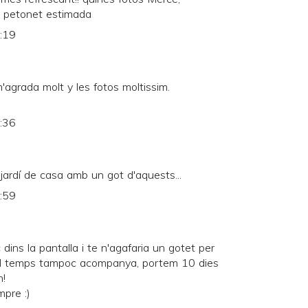
un petonet estimada
0:19
agrada molt y les fotos moltissim.
1:36
 jardí de casa amb un got d'aquests...
5:59
ç dins la pantalla i te n'agafaria un gotet per
 el temps tampoc acompanya, portem 10 dies
n!
pre :)