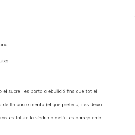
mona
uixa
 el sucre i es porta a ebullició fins que tot el
ela de llimona o menta (el que preferiu) i es deixa
mix es tritura la síndria o meló i es barreja amb