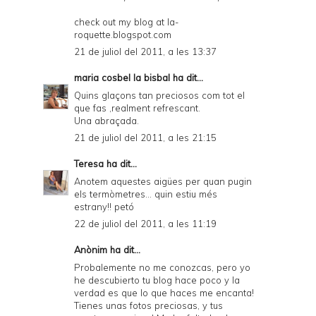
check out my blog at la-
roquette.blogspot.com
21 de juliol del 2011, a les 13:37
maria cosbel la bisbal
ha dit...
Quins glaçons tan preciosos com tot el
que fas ,realment refrescant.
Una abraçada.
21 de juliol del 2011, a les 21:15
Teresa
ha dit...
Anotem aquestes aigües per quan pugin
els termòmetres... quin estiu més
estrany!! petó
22 de juliol del 2011, a les 11:19
Anònim ha dit...
Probalemente no me conozcas, pero yo
he descubierto tu blog hace poco y la
verdad es que lo que haces me encanta!
Tienes unas fotos preciosas, y tus