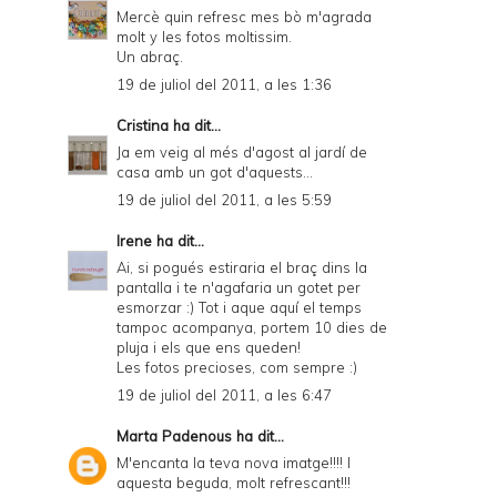
Mercè quin refresc mes bò m'agrada
molt y les fotos moltissim.
Un abraç.
19 de juliol del 2011, a les 1:36
Cristina
ha dit...
Ja em veig al més d'agost al jardí de
casa amb un got d'aquests...
19 de juliol del 2011, a les 5:59
Irene
ha dit...
Ai, si pogués estiraria el braç dins la
pantalla i te n'agafaria un gotet per
esmorzar :) Tot i aque aquí el temps
tampoc acompanya, portem 10 dies de
pluja i els que ens queden!
Les fotos precioses, com sempre :)
19 de juliol del 2011, a les 6:47
Marta Padenous
ha dit...
M'encanta la teva nova imatge!!!! I
aquesta beguda, molt refrescant!!!