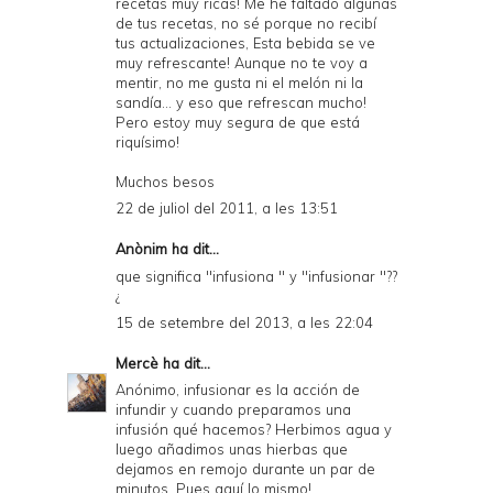
recetas muy ricas! Me he faltado algunas
de tus recetas, no sé porque no recibí
tus actualizaciones, Esta bebida se ve
muy refrescante! Aunque no te voy a
mentir, no me gusta ni el melón ni la
sandía... y eso que refrescan mucho!
Pero estoy muy segura de que está
riquísimo!
Muchos besos
22 de juliol del 2011, a les 13:51
Anònim ha dit...
que significa ''infusiona '' y ''infusionar ''??
¿
15 de setembre del 2013, a les 22:04
Mercè
ha dit...
Anónimo, infusionar es la acción de
infundir y cuando preparamos una
infusión qué hacemos? Herbimos agua y
luego añadimos unas hierbas que
dejamos en remojo durante un par de
minutos. Pues aquí lo mismo!