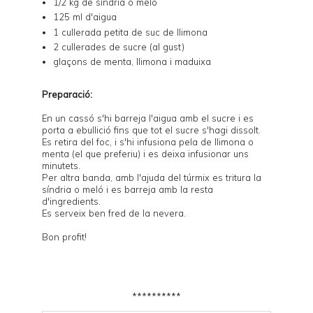
1/2 kg de síndria o meló
125 ml d'aigua
1 cullerada petita de suc de llimona
2 cullerades de sucre (al gust)
glaçons
de menta, llimona i maduixa
Preparació:
En un cassó s'hi barreja l'aigua amb el sucre i es
porta a ebullició fins que tot el sucre s'hagi dissolt.
Es retira del foc, i s'hi infusiona pela de llimona o
menta (el que preferiu) i es deixa infusionar uns
minutets.
Per altra banda, amb l'ajuda del túrmix es tritura la
síndria o meló i es barreja amb la resta
d'ingredients.
Es serveix ben fred de la nevera.
Bon profit!
**********