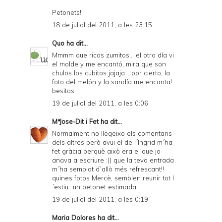
Petonets!
18 de juliol del 2011, a les 23:15
Quo
ha dit...
Mmmm que ricos zumitos... el otro día vi
el molde y me encantó, mira que son
chulos los cubitos jajaja... por cierto, la
foto del melón y la sandía me encanta!
besitos
19 de juliol del 2011, a les 0:06
MªJose-Dit i Fet
ha dit...
Normalment no llegeixo els comentaris
dels altres però avui el de l´Ingrid m´ha
fet gràcia perquè això era el que jo
anava a escriure :)) que la teva entrada
m´ha semblat d`allò més refrescant!!
quines fotos Mercè, semblen reunir tot l
´estiu...un petonet estimada
19 de juliol del 2011, a les 0:19
Maria Dolores
ha dit...