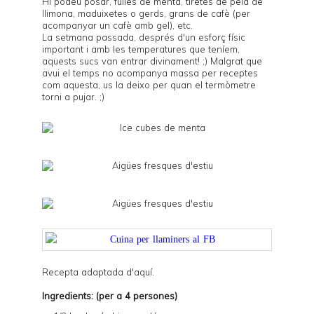
Hi podeu posar, fulles de menta, tiretes de pela de
llimona, maduixetes o gerds, grans de cafè (per
acompanyar un cafè amb gel), etc.
La setmana passada, després d'un esforç físic
important i amb les temperatures que teníem,
aquests sucs van entrar divinament! ;) Malgrat que
avui el temps no acompanya massa per receptes
com aquesta, us la deixo per quan el termòmetre
torni a pujar. ;)
Recepta adaptada d'
aquí
.
Ingredients: (per a 4 persones)