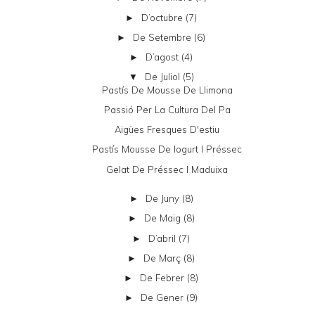
D’octubre
(7)
►
De Setembre
(6)
►
D’agost
(4)
►
De Juliol
(5)
▼
Pastís De Mousse De Llimona
Passió Per La Cultura Del Pa
Aigües Fresques D'estiu
Pastís Mousse De Iogurt I Préssec
Gelat De Préssec I Maduixa
De Juny
(8)
►
De Maig
(8)
►
D’abril
(7)
►
De Març
(8)
►
De Febrer
(8)
►
De Gener
(9)
►