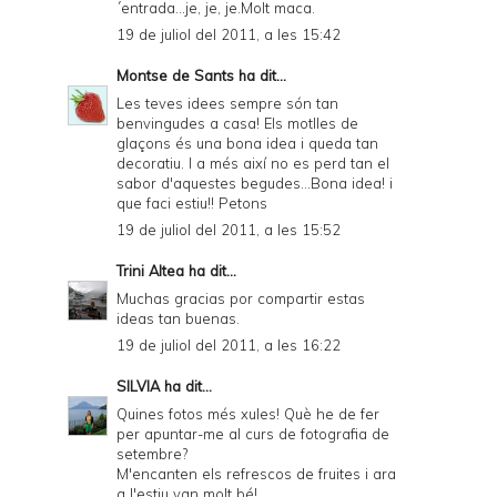
´entrada...je, je, je.Molt maca.
19 de juliol del 2011, a les 15:42
Montse de Sants
ha dit...
Les teves idees sempre són tan
benvingudes a casa! Els motlles de
glaçons és una bona idea i queda tan
decoratiu. I a més així no es perd tan el
sabor d'aquestes begudes...Bona idea! i
que faci estiu!! Petons
19 de juliol del 2011, a les 15:52
Trini Altea
ha dit...
Muchas gracias por compartir estas
ideas tan buenas.
19 de juliol del 2011, a les 16:22
SILVIA
ha dit...
Quines fotos més xules! Què he de fer
per apuntar-me al curs de fotografia de
setembre?
M'encanten els refrescos de fruites i ara
a l'estiu van molt bé!