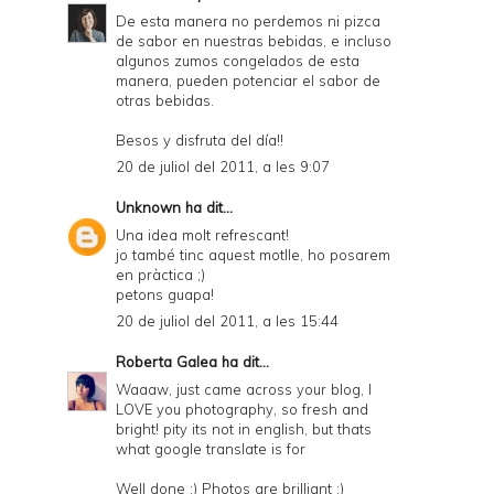
De esta manera no perdemos ni pizca
de sabor en nuestras bebidas, e incluso
algunos zumos congelados de esta
manera, pueden potenciar el sabor de
otras bebidas.
Besos y disfruta del día!!
20 de juliol del 2011, a les 9:07
Unknown
ha dit...
Una idea molt refrescant!
jo també tinc aquest motlle, ho posarem
en pràctica ;)
petons guapa!
20 de juliol del 2011, a les 15:44
Roberta Galea
ha dit...
Waaaw, just came across your blog, I
LOVE you photography, so fresh and
bright! pity its not in english, but thats
what google translate is for
Well done :) Photos are brilliant :)