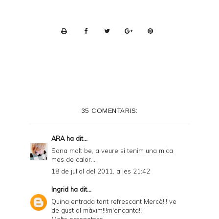
P
r
i
n
t
e
35 COMENTARIS:
r
F
ARA
ha dit...
r
Sona molt be, a veure si tenim una mica
mes de calor....
i
18 de juliol del 2011, a les 21:42
e
Ingrid
ha dit...
n
Quina entrada tant refrescant Mercè!!! ve
d
de gust al màxim!!!m'encanta!!
Molts petonetsss