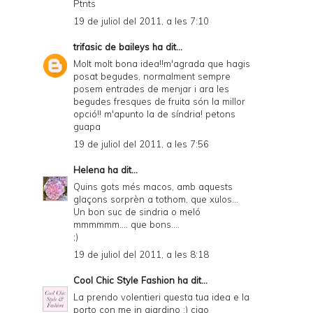
Ptnts
19 de juliol del 2011, a les 7:10
trifasic de baileys
ha dit...
Molt molt bona idea!!m'agrada que hagis
posat begudes, normalment sempre
posem entrades de menjar i ara les
begudes fresques de fruita són la millor
opció!! m'apunto la de síndria! petons
guapa
19 de juliol del 2011, a les 7:56
Helena
ha dit...
Quins gots més macos, amb aquests
glaçons sorprèn a tothom, que xulos...
Un bon suc de sindria o meló
mmmmmm.... que bons....
;)
19 de juliol del 2011, a les 8:18
Cool Chic Style Fashion
ha dit...
La prendo volentieri questa tua idea e la
porto con me in giardino :) ciao