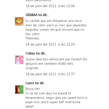
l
18 de juliol del 2011, a les 22:06
y
GEMMA
ha dit...
a
Es veritat que em d'esperar una mica
n
mes de calor, pero jo crec que aquestes
begudes venen de gust encara que no
d
faci calor...
P
Petonets.
18 de juliol del 2011, a les 22:24
D
F
Catieu
ha dit...
Quina idea tan refrescant per l'estiu!!! Els
glaçons em semblen d'allò més
originals...
18 de juliol del 2011, a les 22:37
Laura
ha dit...
Bona nit!!
Si ve tal com dius ha baixat la
temperatura, segur que per quant torni a
pujar ens anirà super bé!! motl bona
idea!!