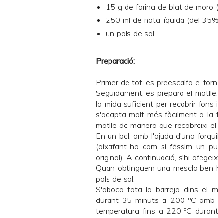
15 g de farina de blat de moro 
250 ml de nata líquida (del 35%
un pols de sal
Preparació:
Primer de tot, es preescalfa el for
Seguidament, es prepara el motlle.
la mida suficient per recobrir fons
s'adapta molt més fàcilment a la f
motlle de manera que recobreixi el 
En un bol, amb l'ajuda d'una forqui
(aixafant-ho com si féssim un pur
original). A continuació, s'hi afege
Quan obtinguem una mescla ben homo
pols de sal.
S'aboca tota la barreja dins el m
durant 35 minuts a 200 ºC amb esc
temperatura fins a 220 ºC durant