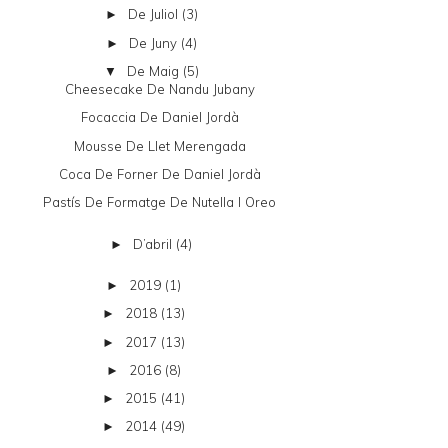
De Juliol
(3)
►
De Juny
(4)
►
De Maig
(5)
▼
Cheesecake De Nandu Jubany
Focaccia De Daniel Jordà
Mousse De Llet Merengada
Coca De Forner De Daniel Jordà
Pastís De Formatge De Nutella I Oreo
D’abril
(4)
►
2019
(1)
►
2018
(13)
►
2017
(13)
►
2016
(8)
►
2015
(41)
►
2014
(49)
►