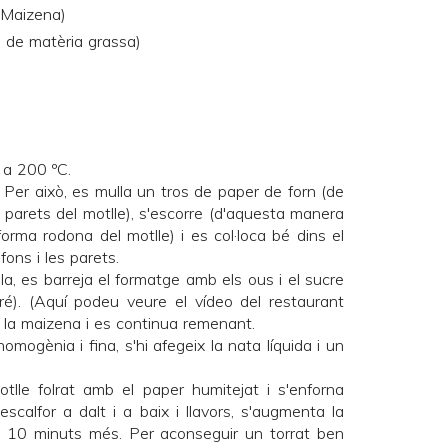
(Maizena)
 de matèria grassa)
n a 200 ºC.
 Per això, es mulla un tros de paper de forn (de
 i parets del motlle), s'escorre (d'aquesta manera
orma rodona del motlle) i es col·loca bé dins el
fons i les parets.
lla, es barreja el formatge amb els ous i el sucre
é). (
Aquí podeu veure el vídeo
del restaurant
ix la maizena i es continua remenant.
gènia i fina, s'hi afegeix la nata líquida i un
otlle folrat amb el paper humitejat i s'enforna
alfor a dalt i a baix i llavors, s'augmenta la
 10 minuts més. Per aconseguir un torrat ben