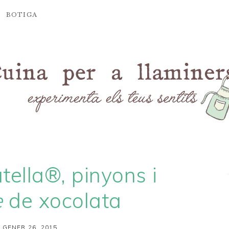
BOTIGA
ella®, pinyons i
e
de xocolata
 GENER 26, 2015