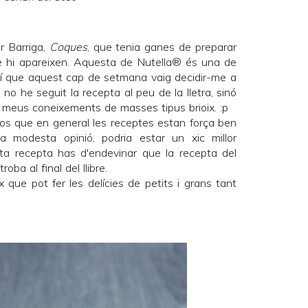
r Barriga
,
Coques
, que tenia ganes de preparar
e hi apareixen. Aquesta de Nutella® és una de
així que aquest cap de setmana vaig decidir-me a
no he seguit la recepta al peu de la lletra, sinó
s meus coneixements de masses tipus brioix. :p
-vos que en general les receptes estan força ben
va modesta opinió, podria estar un xic millor
sta recepta has d'endevinar que la recepta del
oba al final del llibre.
x que pot fer les delícies de petits i grans tant