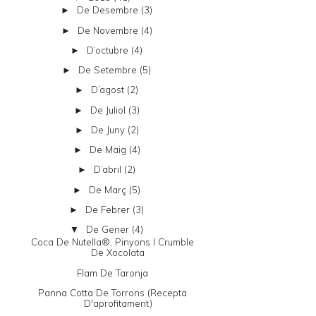
De Desembre
(3)
►
De Novembre
(4)
►
D’octubre
(4)
►
De Setembre
(5)
►
D’agost
(2)
►
De Juliol
(3)
►
De Juny
(2)
►
De Maig
(4)
►
D’abril
(2)
►
De Març
(5)
►
De Febrer
(3)
►
De Gener
(4)
▼
Coca De Nutella®, Pinyons I Crumble
De Xocolata
Flam De Taronja
Panna Cotta De Torrons (recepta
D'aprofitament)