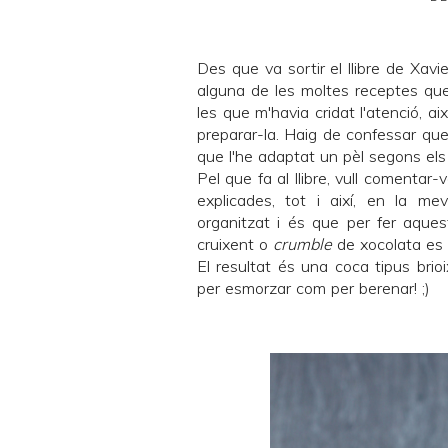
Des que va sortir el llibre de
Xavie
alguna de les moltes receptes qu
les que m'havia cridat l'atenció, 
preparar-la. Haig de confessar que 
que l'he adaptat un pèl segons el
Pel que fa al llibre, vull comentar
explicades, tot i així, en la me
organitzat i és que per fer aque
cruixent o
crumble
de xocolata es tr
El resultat és una coca tipus brioi
per esmorzar com per berenar! ;)