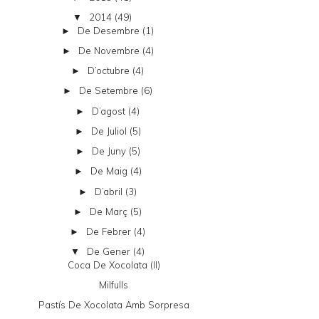
2014
(49)
▼
De Desembre
(1)
►
De Novembre
(4)
►
D’octubre
(4)
►
De Setembre
(6)
►
D’agost
(4)
►
De Juliol
(5)
►
De Juny
(5)
►
De Maig
(4)
►
D’abril
(3)
►
De Març
(5)
►
De Febrer
(4)
►
De Gener
(4)
▼
Coca De Xocolata (II)
Milfulls
Pastís De Xocolata Amb Sorpresa