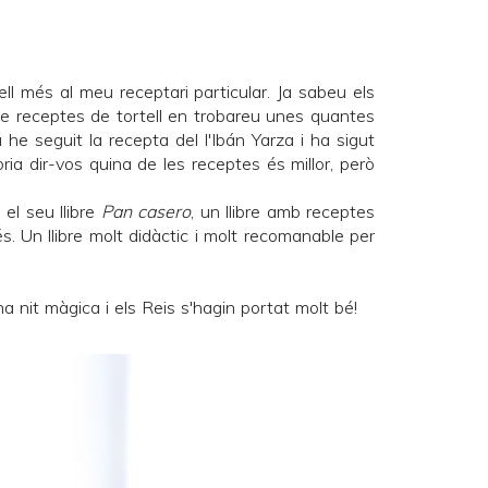
ll més al meu receptari particular. Ja sabeu els
e receptes de tortell en trobareu unes quantes
e seguit la recepta del l'Ibán Yarza i ha sigut
bria dir-vos quina de les receptes és millor, però
el seu llibre
Pan casero
, un llibre amb receptes
. Un llibre molt didàctic i molt recomanable per
 nit màgica i els Reis s'hagin portat molt bé!