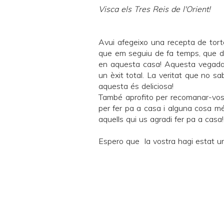
Visca els Tres Reis de l'Orient!
Avui afegeixo una recepta de torte
que em seguiu de fa temps, que d
en aquesta casa! Aquesta vegada h
un èxit total. La veritat que no sa
aquesta és deliciosa!
També aprofito per recomanar-vos 
per fer pa a casa i alguna cosa més
aquells qui us agradi fer pa a casa!
Espero que la vostra hagi estat una