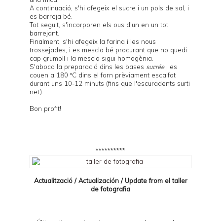
A continuació, s'hi afegeix el sucre i un pols de sal, i
es barreja bé.
Tot seguit, s'incorporen els ous d'un en un tot
barrejant.
Finalment, s'hi afegeix la farina i les nous
trossejades, i es mescla bé procurant que no quedi
cap grumoll i la mescla sigui homogènia.
S'aboca la preparació dins les bases
sucrée
i es
couen a 180 ºC dins el forn prèviament escalfat
durant uns 10-12 minuts (fins que l'escuradents surti
net).
Bon profit!
**********
Actualització / Actualización / Update from el
taller
de fotografia