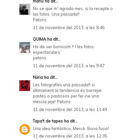
manu
ha dit...
r
No se que m' agrada mes, si la recepte o
las fotos. Una passada!!
i
Petons
e
11 de novembre del 2013, a les 8:46
n
QUIMA
ha dit...
d
Ha de ser bonissim !! I les fotos
espectaculars:
l
petons
y
11 de novembre del 2013, a les 9:47
a
Núria
ha dit...
n
Les fotografíes una passada!! si
últimament la tendencia és barrejar
d
pastes o pastissos per fer-ne una
P
mescla jeje! Petons
11 de novembre del 2013, a les 11:49
D
F
Tapa't de tapes
ha dit...
Una idea fantàstica, Mercè. Bona fusió!
11 de novembre del 2013, a les 12:35