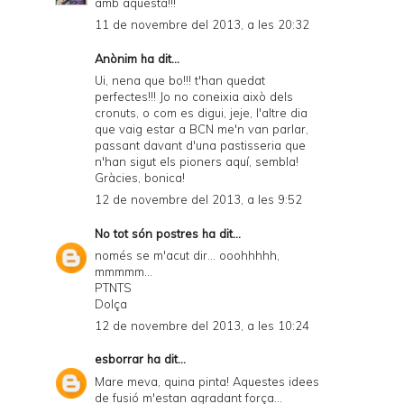
amb aquesta!!!
11 de novembre del 2013, a les 20:32
Anònim ha dit...
Ui, nena que bo!!! t'han quedat
perfectes!!! Jo no coneixia això dels
cronuts, o com es digui, jeje, l'altre dia
que vaig estar a BCN me'n van parlar,
passant davant d'una pastisseria que
n'han sigut els pioners aquí, sembla!
Gràcies, bonica!
12 de novembre del 2013, a les 9:52
No tot són postres
ha dit...
només se m'acut dir... ooohhhhh,
mmmmm...
PTNTS
Dolça
12 de novembre del 2013, a les 10:24
esborrar
ha dit...
Mare meva, quina pinta! Aquestes idees
de fusió m'estan agradant força...