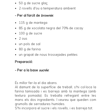
50 g de sucre glaç
2 rovells d'ou a temperatura ambient
- Per al farcit de
brownie
:
115 g de mantega
85 g de xocolata negra del 70% de cacay
100 g de sucre
2 ous
un pols de sal
80 g de farina
un grapat de nous trossejades petites
Preparació:
- Per a la base
sucrée
:
És millor fer-la el dia abans.
Al damunt de la superfície de treball, s'hi col·loca la
farina tamisada i es barreja amb la mantega (amb
textura pomada). Es treballa refregant entre les
mans els dos ingredients. I veureu que queden com
grumolls de serradures humides.
S'hi incorpora el sucre i els rovells, i es barreja tot.