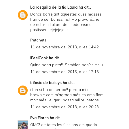
La rosquilla de la tia Laura
ha dit...
Doncs barrejant aquestes dues masses
han de ser bonissims!! Ho provaré...he
de estar a l'altura del modernisme
pastisser!! ejejejejeje
Petonets
11 de novembre del 2013, a les 14:42
IFeelCook
ha dit...
Quina bona pinta!!! Semblen boníssims :)
11 de novembre del 2013, a les 17:18
trifasic de baileys
ha dit...
i tan si ha de ser bo!! pero a mi el
brownie com m'agrada més es amb flam,
molt més lleuger i passa millor! petons
11 de novembre del 2013, a les 20:23
Eva Flores
ha dit...
OMG! de totes les fussions em quedo