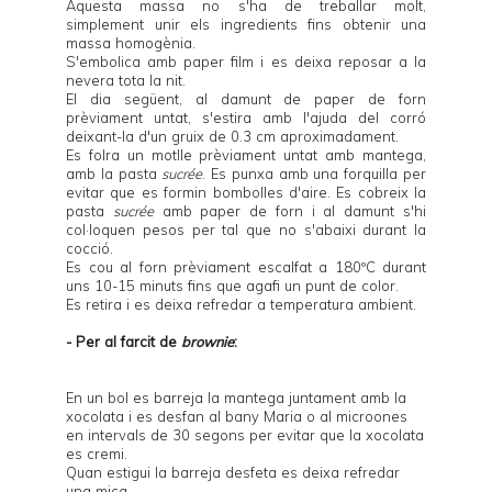
Aquesta massa no s'ha de treballar molt,
simplement unir els ingredients fins obtenir una
massa homogènia.
S'embolica amb paper film i es deixa reposar a la
nevera tota la nit.
El dia següent, al damunt de paper de forn
prèviament untat, s'estira amb l'ajuda del corró
deixant-la d'un gruix de 0.3 cm aproximadament.
Es folra un motlle prèviament untat amb mantega,
amb la pasta
sucrée
. Es punxa amb una forquilla per
evitar que es formin bombolles d'aire. Es cobreix la
pasta
sucrée
amb paper de forn i al damunt s'hi
col·loquen
pesos
per tal que no s'abaixi durant la
cocció.
Es cou al forn prèviament escalfat a 180ºC durant
uns 10-15 minuts fins que agafi un punt de color.
Es retira i es deixa refredar a temperatura ambient.
- Per al farcit de
brownie
:
En un bol es barreja la mantega juntament amb la
xocolata i es desfan al bany Maria o al microones
en intervals de 30 segons per evitar que la xocolata
es cremi.
Quan estigui la barreja desfeta es deixa refredar
una mica.