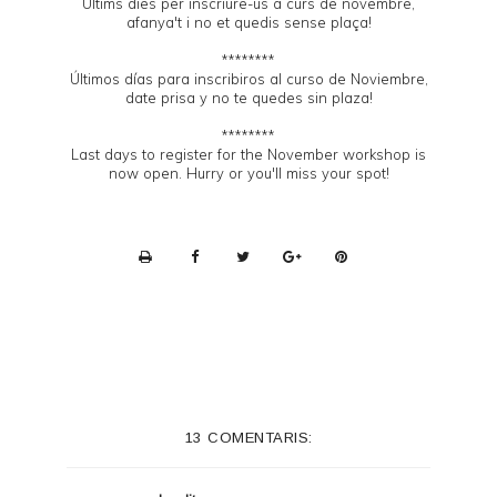
Últims dies per inscriure-us a curs de novembre,
afanya't i no et quedis sense plaça!
********
Últimos días para inscribiros al curso de Noviembre,
date prisa y no te quedes sin plaza!
********
Last days to register for the November workshop is
now open. Hurry or you'll miss your spot!
P
r
i
n
t
e
13 COMENTARIS:
r
F