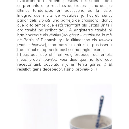
evolucionant i trobem mescles de sabors ben
sorprenents amb resultats deliciosos. I una de les
últimes tendències en pastisseria és la fusió.
Imagino que molts de vosaltres ja haureu sentit
parlar dels
cronuts
, una barreja de croissant i donut
que ja fa temps que està triomfant als Estats Units i
ara també ha arribat aquí. A Anglaterra, també hi
han aparegut els
duffins
(
doughnut
+
muffin
) de la mà
de
Bea's of Bloomsbury
i la última són els
townies
(
tart
+
brownie
), una barreja entre la pastisseria
tradicional europea i la pastisseria anglosaxona.
I heus aquí que ahir em vaig proposar de fer els
meus propis
townies.
Feia dies que no feia cap
recepta amb xocolata i ja en tenia ganes! ;) El
resultat, gens decebedor. I sinó, proveu-lo. ;)