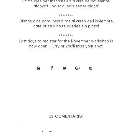
Últims dies per inscriure-us a curs de novembre,
afanya't i no et quedis sense plaça!
********
Últimos días para inscribiros al curso de Noviembre,
date prisa y no te quedes sin plaza!
********
Last days to register for the November workshop is
now open. Hurry or you'll miss your spot!
P
r
i
n
t
e
13 COMENTARIS:
r
F