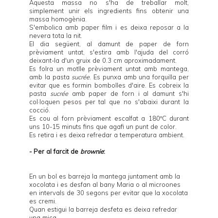
Aquesta massa no s'ha de treballar molt,
simplement unir els ingredients fins obtenir una
massa homogènia.
S'embolica amb paper film i es deixa reposar a la
nevera tota la nit.
El dia següent, al damunt de paper de forn
prèviament untat, s'estira amb l'ajuda del corró
deixant-la d'un gruix de 0.3 cm aproximadament.
Es folra un motlle prèviament untat amb mantega,
amb la pasta
sucrée
. Es punxa amb una forquilla per
evitar que es formin bombolles d'aire. Es cobreix la
pasta
sucrée
amb paper de forn i al damunt s'hi
col·loquen
pesos
per tal que no s'abaixi durant la
cocció.
Es cou al forn prèviament escalfat a 180ºC durant
uns 10-15 minuts fins que agafi un punt de color.
Es retira i es deixa refredar a temperatura ambient.
- Per al farcit de
brownie
:
En un bol es barreja la mantega juntament amb la
xocolata i es desfan al bany Maria o al microones
en intervals de 30 segons per evitar que la xocolata
es cremi.
Quan estigui la barreja desfeta es deixa refredar
una mica.