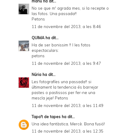
manu
ha dit...
r
No se que m' agrada mes, si la recepte o
las fotos. Una passada!!
i
Petons
e
11 de novembre del 2013, a les 8:46
n
QUIMA
ha dit...
d
Ha de ser bonissim !! I les fotos
espectaculars:
l
petons
y
11 de novembre del 2013, a les 9:47
a
Núria
ha dit...
n
Les fotografíes una passada!! si
últimament la tendencia és barrejar
d
pastes o pastissos per fer-ne una
P
mescla jeje! Petons
11 de novembre del 2013, a les 11:49
D
F
Tapa't de tapes
ha dit...
Una idea fantàstica, Mercè. Bona fusió!
11 de novembre del 2013, a les 12:35