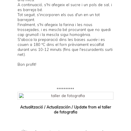
A continuació, s'hi afegeix el sucre i un pols de sal, i
es barreja bé.
Tot seguit, s'incorporen els ous d'un en un tot
barrejant.
Finalment, s'hi afegeix la farina i les nous
trossejades, i es mescla bé procurant que no quedi
cap grumoll i la mescla sigui homogènia.
S'aboca la preparació dins les bases
sucrée
i es
couen a 180 ºC dins el forn prèviament escalfat
durant uns 10-12 minuts (fins que l'escuradents surti
net).
Bon profit!
**********
Actualització / Actualización / Update from el
taller
de fotografia