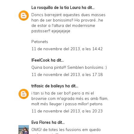
La rosquilla de la tia Laura
ha dit...
Doncs barrejant aquestes dues masses
han de ser bonissims!! Ho provaré...he
de estar a l'altura del modernisme
pastisser!! ejejejejeje
Petonets
11 de novembre del 2013, a les 14:42
IFeelCook
ha dit...
Quina bona pinta!!! Semblen boníssims :)
11 de novembre del 2013, a les 17:18
trifasic de baileys
ha dit...
i tan si ha de ser bo!! pero a mi el
brownie com m'agrada més es amb flam,
molt més lleuger i passa millor! petons
11 de novembre del 2013, a les 20:23
Eva Flores
ha dit...
OMG! de totes les fussions em quedo