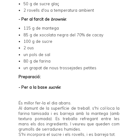
50 g de sucre glaç
2 rovells d'ou a temperatura ambient
- Per al farcit de
brownie
:
115 g de mantega
85 g de xocolata negra del 70% de cacay
100 g de sucre
2 ous
un pols de sal
80 g de farina
un grapat de nous trossejades petites
Preparació:
- Per a la base
sucrée
:
És millor fer-la el dia abans.
Al damunt de la superfície de treball, s'hi col·loca la
farina tamisada i es barreja amb la mantega (amb
textura pomada). Es treballa refregant entre les
mans els dos ingredients. I veureu que queden com
grumolls de serradures humides.
S'hi incorpora el sucre i els rovells, i es barreja tot.