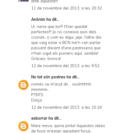
amb aquesta!!!
11 de novembre del 2013, a les 20:32
Anònim ha dit...
Ui, nena que bo!!! t'han quedat
perfectes!!! Jo no coneixia això dels
cronuts, o com es digui, jeje, l'altre dia
que vaig estar a BCN me'n van parlar,
passant davant d'una pastisseria que
n'han sigut els pioners aquí, sembla!
Gràcies, bonica!
12 de novembre del 2013, a les 9:52
No tot són postres
ha dit...
només se m'acut dir... ooohhhhh,
mmmmm...
PTNTS
Dolça
12 de novembre del 2013, a les 10:24
esborrar
ha dit...
Mare meva, quina pinta! Aquestes idees
de fusió m'estan agradant força...