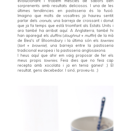
evolucionant i trobem mescles de sabors ben
sorprenents amb resultats deliciosos. I una de les
últimes tendències en pastisseria és la fusió.
Imagino que molts de vosaltres ja haureu sentit
parlar dels
cronuts
, una barreja de croissant i donut
que ja fa temps que està triomfant als Estats Units i
ara també ha arribat aquí. A Anglaterra, també hi
han aparegut els
duffins
(
doughnut
+
muffin
) de la mà
de
Bea's of Bloomsbury
i la última són els
townies
(
tart
+
brownie
), una barreja entre la pastisseria
tradicional europea i la pastisseria anglosaxona.
I heus aquí que ahir em vaig proposar de fer els
meus propis
townies.
Feia dies que no feia cap
recepta amb xocolata i ja en tenia ganes! ;) El
resultat, gens decebedor. I sinó, proveu-lo. ;)