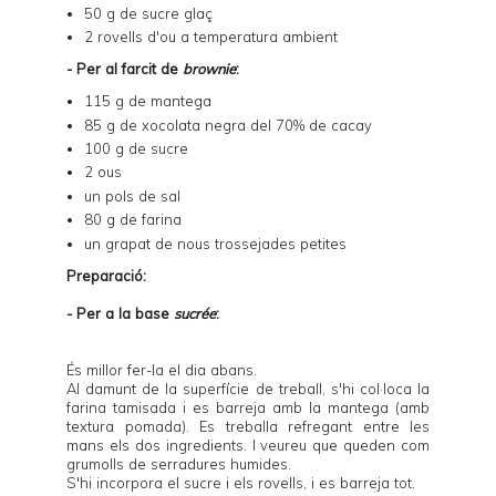
50 g de sucre glaç
2 rovells d'ou a temperatura ambient
- Per al farcit de
brownie
:
115 g de mantega
85 g de xocolata negra del 70% de cacay
100 g de sucre
2 ous
un pols de sal
80 g de farina
un grapat de nous trossejades petites
Preparació:
- Per a la base
sucrée
:
És millor fer-la el dia abans.
Al damunt de la superfície de treball, s'hi col·loca la
farina tamisada i es barreja amb la mantega (amb
textura pomada). Es treballa refregant entre les
mans els dos ingredients. I veureu que queden com
grumolls de serradures humides.
S'hi incorpora el sucre i els rovells, i es barreja tot.