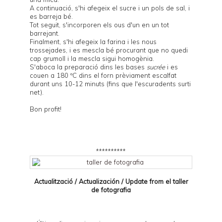
A continuació, s'hi afegeix el sucre i un pols de sal, i
es barreja bé.
Tot seguit, s'incorporen els ous d'un en un tot
barrejant.
Finalment, s'hi afegeix la farina i les nous
trossejades, i es mescla bé procurant que no quedi
cap grumoll i la mescla sigui homogènia.
S'aboca la preparació dins les bases
sucrée
i es
couen a 180 ºC dins el forn prèviament escalfat
durant uns 10-12 minuts (fins que l'escuradents surti
net).
Bon profit!
**********
Actualització / Actualización / Update from el
taller
de fotografia