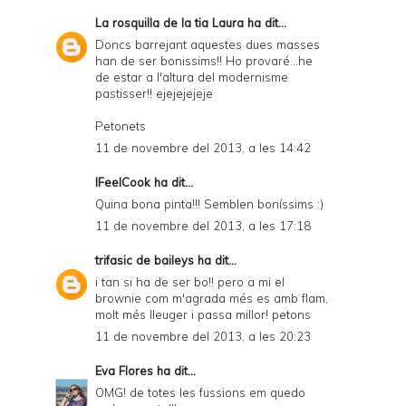
La rosquilla de la tia Laura
ha dit...
Doncs barrejant aquestes dues masses
han de ser bonissims!! Ho provaré...he
de estar a l'altura del modernisme
pastisser!! ejejejejeje
Petonets
11 de novembre del 2013, a les 14:42
IFeelCook
ha dit...
Quina bona pinta!!! Semblen boníssims :)
11 de novembre del 2013, a les 17:18
trifasic de baileys
ha dit...
i tan si ha de ser bo!! pero a mi el
brownie com m'agrada més es amb flam,
molt més lleuger i passa millor! petons
11 de novembre del 2013, a les 20:23
Eva Flores
ha dit...
OMG! de totes les fussions em quedo