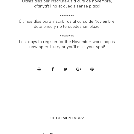
Últims dies per inscriure-us a curs de novembre,
afanya't i no et quedis sense plaça!
********
Últimos días para inscribiros al curso de Noviembre,
date prisa y no te quedes sin plaza!
********
Last days to register for the November workshop is
now open. Hurry or you'll miss your spot!
P
r
i
n
t
e
13 COMENTARIS:
r
F