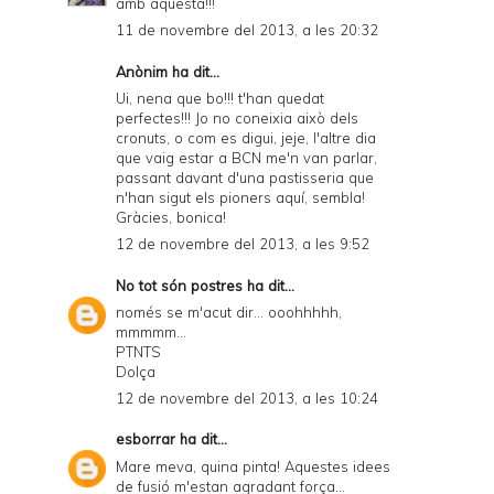
amb aquesta!!!
11 de novembre del 2013, a les 20:32
Anònim ha dit...
Ui, nena que bo!!! t'han quedat
perfectes!!! Jo no coneixia això dels
cronuts, o com es digui, jeje, l'altre dia
que vaig estar a BCN me'n van parlar,
passant davant d'una pastisseria que
n'han sigut els pioners aquí, sembla!
Gràcies, bonica!
12 de novembre del 2013, a les 9:52
No tot són postres
ha dit...
només se m'acut dir... ooohhhhh,
mmmmm...
PTNTS
Dolça
12 de novembre del 2013, a les 10:24
esborrar
ha dit...
Mare meva, quina pinta! Aquestes idees
de fusió m'estan agradant força...