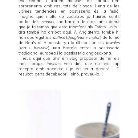
evolucionant i trobem mescles de sabors ben
sorprenents amb resultats deliciosos. I una de les
últimes tendències en pastisseria és la fusió.
Imagino que molts de vosaltres ja haureu sentit
parlar dels
cronuts
, una barreja de croissant i donut
que ja fa temps que està triomfant als Estats Units i
ara també ha arribat aquí. A Anglaterra, també hi
han aparegut els
duffins
(
doughnut
+
muffin
) de la mà
de
Bea's of Bloomsbury
i la última són els
townies
(
tart
+
brownie
), una barreja entre la pastisseria
tradicional europea i la pastisseria anglosaxona.
I heus aquí que ahir em vaig proposar de fer els
meus propis
townies.
Feia dies que no feia cap
recepta amb xocolata i ja en tenia ganes! ;) El
resultat, gens decebedor. I sinó, proveu-lo. ;)