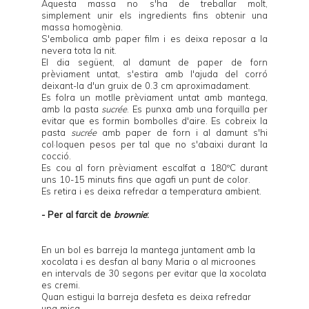
Aquesta massa no s'ha de treballar molt,
simplement unir els ingredients fins obtenir una
massa homogènia.
S'embolica amb paper film i es deixa reposar a la
nevera tota la nit.
El dia següent, al damunt de paper de forn
prèviament untat, s'estira amb l'ajuda del corró
deixant-la d'un gruix de 0.3 cm aproximadament.
Es folra un motlle prèviament untat amb mantega,
amb la pasta
sucrée
. Es punxa amb una forquilla per
evitar que es formin bombolles d'aire. Es cobreix la
pasta
sucrée
amb paper de forn i al damunt s'hi
col·loquen
pesos
per tal que no s'abaixi durant la
cocció.
Es cou al forn prèviament escalfat a 180ºC durant
uns 10-15 minuts fins que agafi un punt de color.
Es retira i es deixa refredar a temperatura ambient.
- Per al farcit de
brownie
:
En un bol es barreja la mantega juntament amb la
xocolata i es desfan al bany Maria o al microones
en intervals de 30 segons per evitar que la xocolata
es cremi.
Quan estigui la barreja desfeta es deixa refredar
una mica.