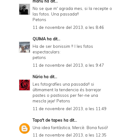
manu
ha dit...
r
No se que m' agrada mes, si la recepte o
las fotos. Una passada!!
i
Petons
e
11 de novembre del 2013, a les 8:46
n
QUIMA
ha dit...
d
Ha de ser bonissim !! I les fotos
espectaculars:
l
petons
y
11 de novembre del 2013, a les 9:47
a
Núria
ha dit...
n
Les fotografíes una passada!! si
últimament la tendencia és barrejar
d
pastes o pastissos per fer-ne una
P
mescla jeje! Petons
11 de novembre del 2013, a les 11:49
D
F
Tapa't de tapes
ha dit...
Una idea fantàstica, Mercè. Bona fusió!
11 de novembre del 2013, a les 12:35