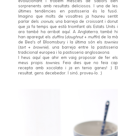
evolucionant i trobem mescles de sabors ben
sorprenents amb resultats deliciosos. I una de les
últimes tendències en pastisseria és la fusió.
Imagino que molts de vosaltres ja haureu sentit
parlar dels
cronuts
, una barreja de croissant i donut
que ja fa temps que està triomfant als Estats Units i
ara també ha arribat aquí. A Anglaterra, també hi
han aparegut els
duffins
(
doughnut
+
muffin
) de la mà
de
Bea's of Bloomsbury
i la última són els
townies
(
tart
+
brownie
), una barreja entre la pastisseria
tradicional europea i la pastisseria anglosaxona.
I heus aquí que ahir em vaig proposar de fer els
meus propis
townies.
Feia dies que no feia cap
recepta amb xocolata i ja en tenia ganes! ;) El
resultat, gens decebedor. I sinó, proveu-lo. ;)