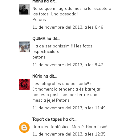
manu
ha dit...
r
No se que m' agrada mes, si la recepte o
las fotos. Una passada!!
i
Petons
e
11 de novembre del 2013, a les 8:46
n
QUIMA
ha dit...
d
Ha de ser bonissim !! I les fotos
espectaculars:
l
petons
y
11 de novembre del 2013, a les 9:47
a
Núria
ha dit...
n
Les fotografíes una passada!! si
últimament la tendencia és barrejar
d
pastes o pastissos per fer-ne una
P
mescla jeje! Petons
11 de novembre del 2013, a les 11:49
D
F
Tapa't de tapes
ha dit...
Una idea fantàstica, Mercè. Bona fusió!
11 de novembre del 2013, a les 12:35