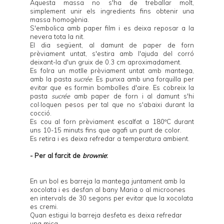
Aquesta massa no s'ha de treballar molt,
simplement unir els ingredients fins obtenir una
massa homogènia.
S'embolica amb paper film i es deixa reposar a la
nevera tota la nit.
El dia següent, al damunt de paper de forn
prèviament untat, s'estira amb l'ajuda del corró
deixant-la d'un gruix de 0.3 cm aproximadament.
Es folra un motlle prèviament untat amb mantega,
amb la pasta
sucrée
. Es punxa amb una forquilla per
evitar que es formin bombolles d'aire. Es cobreix la
pasta
sucrée
amb paper de forn i al damunt s'hi
col·loquen
pesos
per tal que no s'abaixi durant la
cocció.
Es cou al forn prèviament escalfat a 180ºC durant
uns 10-15 minuts fins que agafi un punt de color.
Es retira i es deixa refredar a temperatura ambient.
- Per al farcit de
brownie
:
En un bol es barreja la mantega juntament amb la
xocolata i es desfan al bany Maria o al microones
en intervals de 30 segons per evitar que la xocolata
es cremi.
Quan estigui la barreja desfeta es deixa refredar
una mica.