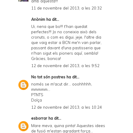
amb aquesta!!!
11 de novembre del 2013, a les 20:32
Anònim ha dit...
Ui, nena que bo!!! t'han quedat
perfectes!!! Jo no coneixia això dels
cronuts, o com es digui, jeje, l'altre dia
que vaig estar a BCN me'n van parlar,
passant davant d'una pastisseria que
n'han sigut els pioners aquí, sembla!
Gràcies, bonica!
12 de novembre del 2013, a les 9:52
No tot són postres
ha dit...
només se m'acut dir... ooohhhhh,
mmmmm...
PTNTS
Dolça
12 de novembre del 2013, a les 10:24
esborrar
ha dit...
Mare meva, quina pinta! Aquestes idees
de fusió m'estan agradant força...