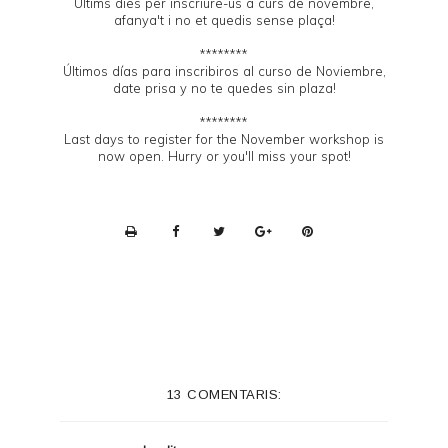
Últims dies per inscriure-us a curs de novembre,
afanya't i no et quedis sense plaça!
********
Últimos días para inscribiros al curso de Noviembre,
date prisa y no te quedes sin plaza!
********
Last days to register for the November workshop is
now open. Hurry or you'll miss your spot!
P
r
i
n
t
e
13 COMENTARIS:
r
F