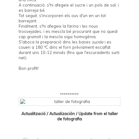
A continuació, s'hi afegeix el sucre i un pols de sal, i
es barreja bé.
Tot seguit, s'incorporen els ous d'un en un tot
barrejant.
Finalment, s'hi afegeix la farina i les nous
trossejades, i es mescla bé procurant que no quedi
cap grumoll i la mescla sigui homogènia.
S'aboca la preparació dins les bases
sucrée
i es
couen a 180 ºC dins el forn prèviament escalfat
durant uns 10-12 minuts (fins que l'escuradents surti
net).
Bon profit!
**********
Actualització / Actualización / Update from el
taller
de fotografia