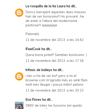
La rosquilla de la tia Laura
ha dit...
Doncs barrejant aquestes dues masses
han de ser bonissims!! Ho provaré...he
de estar a l'altura del modernisme
pastisser!! ejejejejeje
Petonets
11 de novembre del 2013, a les 14:42
IFeelCook
ha dit...
Quina bona pinta!!! Semblen boníssims :)
11 de novembre del 2013, a les 17:18
trifasic de baileys
ha dit...
i tan si ha de ser bo!! pero a mi el
brownie com m'agrada més es amb flam,
molt més lleuger i passa millor! petons
11 de novembre del 2013, a les 20:23
Eva Flores
ha dit...
OMG! de totes les fussions em quedo