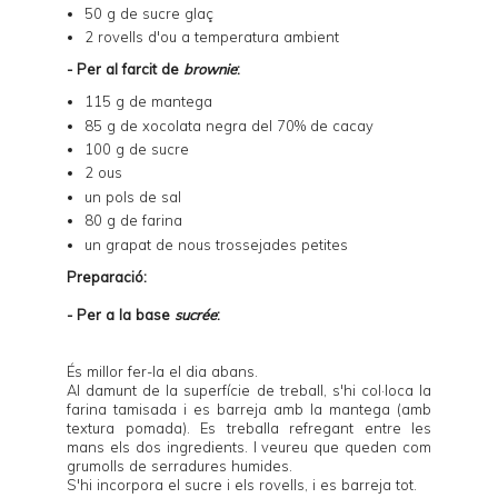
50 g de sucre glaç
2 rovells d'ou a temperatura ambient
- Per al farcit de
brownie
:
115 g de mantega
85 g de xocolata negra del 70% de cacay
100 g de sucre
2 ous
un pols de sal
80 g de farina
un grapat de nous trossejades petites
Preparació:
- Per a la base
sucrée
:
És millor fer-la el dia abans.
Al damunt de la superfície de treball, s'hi col·loca la
farina tamisada i es barreja amb la mantega (amb
textura pomada). Es treballa refregant entre les
mans els dos ingredients. I veureu que queden com
grumolls de serradures humides.
S'hi incorpora el sucre i els rovells, i es barreja tot.