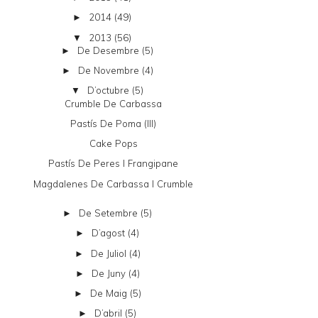
2014
(49)
►
2013
(56)
▼
De Desembre
(5)
►
De Novembre
(4)
►
D’octubre
(5)
▼
Crumble De Carbassa
Pastís De Poma (III)
Cake Pops
Pastís De Peres I Frangipane
Magdalenes De Carbassa I Crumble
De Setembre
(5)
►
D’agost
(4)
►
De Juliol
(4)
►
De Juny
(4)
►
De Maig
(5)
►
D’abril
(5)
►