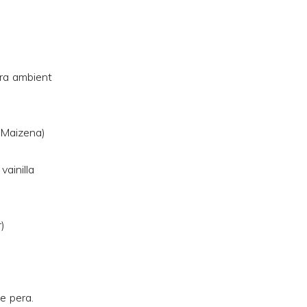
ra ambient
(Maizena)
vainilla
)
e pera.