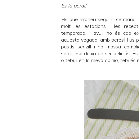
És la pera!!
Els que m'aneu seguint setmana r
molt les estacions i les recep
temporada. I avui, no és cap exc
aquesta vegada, amb peres! I us pr
pastís senzill i no massa compli
senzillesa deixa de ser deliciós. 
o tebi, i en la meva opinió, tebi és m