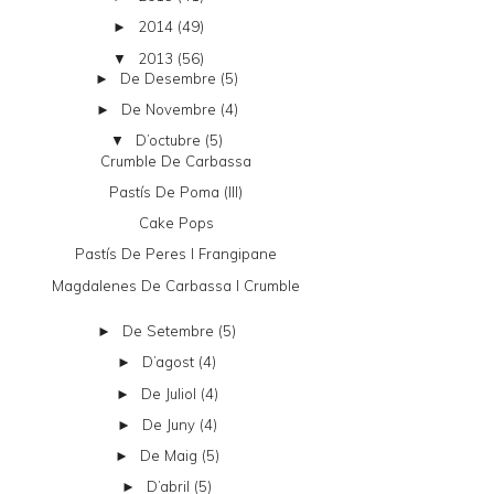
2014
(49)
►
2013
(56)
▼
De Desembre
(5)
►
De Novembre
(4)
►
D’octubre
(5)
▼
Crumble De Carbassa
Pastís De Poma (III)
Cake Pops
Pastís De Peres I Frangipane
Magdalenes De Carbassa I Crumble
De Setembre
(5)
►
D’agost
(4)
►
De Juliol
(4)
►
De Juny
(4)
►
De Maig
(5)
►
D’abril
(5)
►