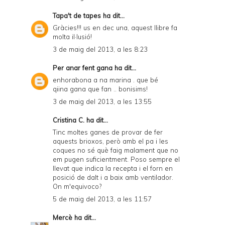
Tapa't de tapes
ha dit...
Gràcies!!! us en dec una, aquest llibre fa
molta il·lusió!
3 de maig del 2013, a les 8:23
Per anar fent gana
ha dit...
enhorabona a na marina . que bé
qiina gana que fan .. bonisims!
3 de maig del 2013, a les 13:55
Cristina C. ha dit...
Tinc moltes ganes de provar de fer
aquests brioxos, però amb el pa i les
coques no sé què faig malament que no
em pugen suficientment. Poso sempre el
llevat que indica la recepta i el forn en
posició de dalt i a baix amb ventilador.
On m'equivoco?
5 de maig del 2013, a les 11:57
Mercè
ha dit...