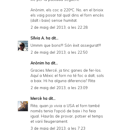
Anònim, els coc a 220ºC. No, en el brioix
els vaig posar tal qual dins el forn encès
(dalt i baix) sense humitat.
2 de maig del 2013, a les 22:28
Sílvia A.
ha dit...
Ummm que bons!!! Són èxit assegurat!!!
2 de maig del 2013, a les 22:50
Anònim ha dit...
Gracies Mercé, ja tinc ganes de fer-los.
Aquí a Méxic el forn no té foc a dalt, sols
a baix. Hi ha alguna diferencia? Rita
2 de maig del 2013, a les 23:09
Mercè
ha dit...
Rita, quan jo vivia a USA el forn també
només tenia l'opció de baix i ho feia
igual. Hauràs de provar, potser el temps
et variï lleugerament.
3 de maig del 2013, a les 7:23