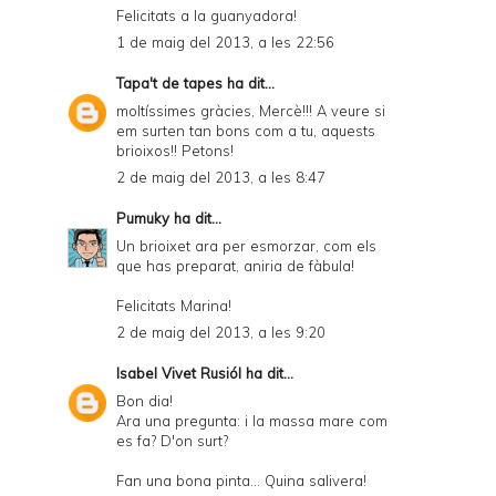
i
Felicitats a la guanyadora!
e
1 de maig del 2013, a les 22:56
n
Tapa't de tapes
ha dit...
d
moltíssimes gràcies, Mercè!!! A veure si
em surten tan bons com a tu, aquests
l
brioixos!! Petons!
y
2 de maig del 2013, a les 8:47
a
Pumuky
ha dit...
n
Un brioixet ara per esmorzar, com els
que has preparat, aniria de fàbula!
d
P
Felicitats Marina!
2 de maig del 2013, a les 9:20
D
F
Isabel Vivet Rusiól
ha dit...
Bon dia!
Ara una pregunta: i la massa mare com
es fa? D'on surt?
Fan una bona pinta... Quina salivera!