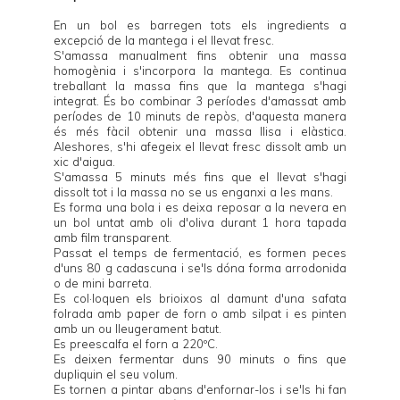
En un bol es barregen tots els ingredients a
excepció de la mantega i el llevat fresc.
S'amassa manualment fins obtenir una massa
homogènia i s'incorpora la mantega. Es continua
treballant la massa fins que la mantega s'hagi
integrat. És bo combinar 3 períodes d'amassat amb
períodes de 10 minuts de repòs, d'aquesta manera
és més fàcil obtenir una massa llisa i elàstica.
Aleshores, s'hi afegeix el llevat fresc dissolt amb un
xic d'aigua.
S'amassa 5 minuts més fins que el llevat s'hagi
dissolt tot i la massa no se us enganxi a les mans.
Es forma una bola i es deixa reposar a la nevera en
un bol untat amb oli d'oliva durant 1 hora tapada
amb film transparent.
Passat el temps de fermentació, es formen peces
d'uns 80 g cadascuna i se'ls dóna forma arrodonida
o de mini barreta.
Es col·loquen els brioixos al damunt d'una safata
folrada amb paper de forn o amb silpat i es pinten
amb un ou lleugerament batut.
Es preescalfa el forn a 220ºC.
Es deixen fermentar duns 90 minuts o fins que
dupliquin el seu volum.
Es tornen a pintar abans d'enfornar-los i se'ls hi fan