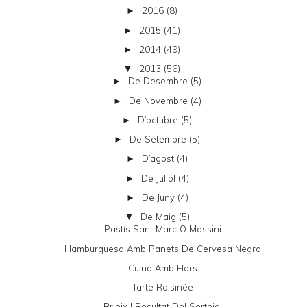
2016
(8)
►
2015
(41)
►
2014
(49)
►
2013
(56)
▼
De Desembre
(5)
►
De Novembre
(4)
►
D’octubre
(5)
►
De Setembre
(5)
►
D’agost
(4)
►
De Juliol
(4)
►
De Juny
(4)
►
De Maig
(5)
▼
Pastís Sant Marc O Massini
Hamburguesa Amb Panets De Cervesa Negra
Cuina Amb Flors
Tarte Raisinée
Brioix I Resultat Del Sorteig!