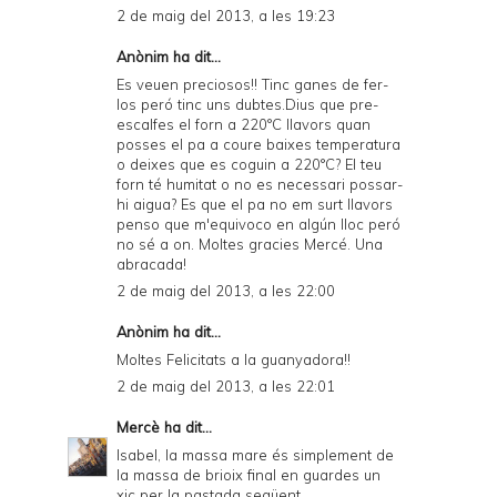
2 de maig del 2013, a les 19:23
Anònim ha dit...
Es veuen preciosos!! Tinc ganes de fer-
los peró tinc uns dubtes.Dius que pre-
escalfes el forn a 220°C llavors quan
posses el pa a coure baixes temperatura
o deixes que es coguin a 220°C? El teu
forn té humitat o no es necessari possar-
hi aigua? Es que el pa no em surt llavors
penso que m'equivoco en algún lloc peró
no sé a on. Moltes gracies Mercé. Una
abracada!
2 de maig del 2013, a les 22:00
Anònim ha dit...
Moltes Felicitats a la guanyadora!!
2 de maig del 2013, a les 22:01
Mercè
ha dit...
Isabel, la massa mare és simplement de
la massa de brioix final en guardes un
xic per la pastada següent.