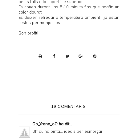
petits talls a la superfície superior.
Es couen durant uns 8-10 minuts fins que agafin un
color daurat.
Es deixen refredar a temperatura ambient i ja estan
llestos per menjar-los.
Bon profit!
P
r
i
n
t
e
19 COMENTARIS:
r
F
Oo_Yrena_oO
ha dit...
r
Uff quina pinta... ideals per esmorçar!!!