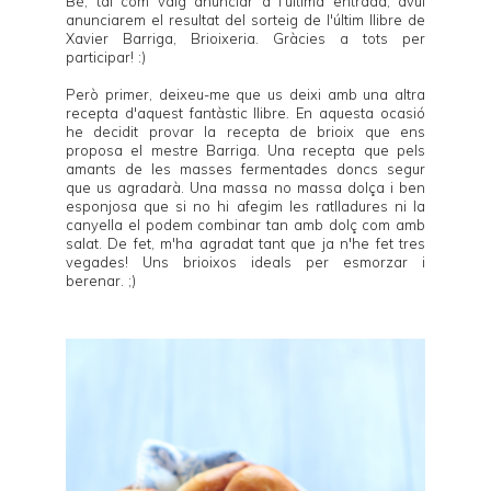
Bé, tal com vaig anunciar a l'última entrada, avui
anunciarem el resultat del sorteig de l'últim llibre de
Xavier Barriga
,
Brioixeria
. Gràcies a tots per
participar! :)
Però primer, deixeu-me que us deixi amb una altra
recepta d'aquest fantàstic llibre. En aquesta ocasió
he decidit provar la recepta de brioix que ens
proposa el mestre Barriga. Una recepta que pels
amants de les masses fermentades doncs segur
que us agradarà. Una massa no massa dolça i ben
esponjosa que si no hi afegim les ratlladures ni la
canyella el podem combinar tan amb dolç com amb
salat. De fet, m'ha agradat tant que ja n'he fet tres
vegades! Uns brioixos ideals per esmorzar i
berenar. ;)