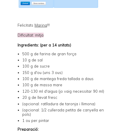
Felicitats
Marina
!!!
Dificultat: mitja
Ingredients: (per a 14 unitats)
500 g de farina de gran força
10 g de sal
100 g de sucre
150 g d'ou (uns 3 ous)
100 g de mantega freda tallada a daus
100 g de massa mare
120-130 ml d'aigua (jo vaig necessitar 90 ml)
20 g de llevat fresc
(opcional: ratlladura de taronja i llimona)
(opcional: 1/2 cullerada petita de canyella en
pols)
1 ou per pintar
Preparació: