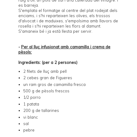
es barreja.
S'emplata el formatge al centre del plat rodejat dels
enciams, i s'hi reparteixen les olives, els trossos
d'alvocat i de maduixes, s'empolsima amb llavors de
rosella i s'hi reparteixen les flors al damunt.
S'amaneix bé i ja està llesta per servir.
-
Per al lluç infusionat amb camamilla i crema de
pèsols:
Ingredients: (per a 2 persones)
2 filets de lluç amb pell
2 cebes gran de Figueres
un ram gros de camamilla fresca
500 g de pèsols frescos
1/2 porro
1 patata
200 g de tallarines
vi blanc
sal
pebre