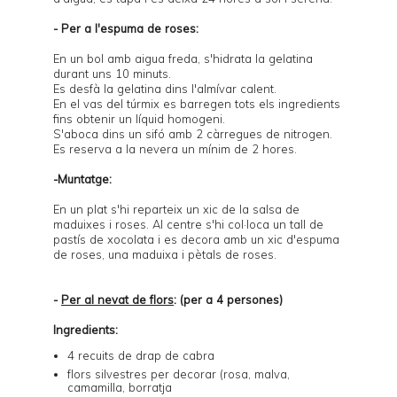
- Per a l'espuma de roses:
En un bol amb aigua freda, s'hidrata la gelatina
durant uns 10 minuts.
Es desfà la gelatina dins l'almívar calent.
En el vas del túrmix es barregen tots els ingredients
fins obtenir un líquid homogeni.
S'aboca dins un sifó amb 2 càrregues de nitrogen.
Es reserva a la nevera un mínim de 2 hores.
-Muntatge:
En un plat s'hi reparteix un xic de la salsa de
maduixes i roses. Al centre s'hi col·loca un tall de
pastís de xocolata i es decora amb un xic d'espuma
de roses, una maduixa i pètals de roses.
-
Per al nevat de flors
: (per a 4 persones)
Ingredients:
4 recuits de drap de cabra
flors silvestres per decorar (rosa, malva,
camamilla, borratja