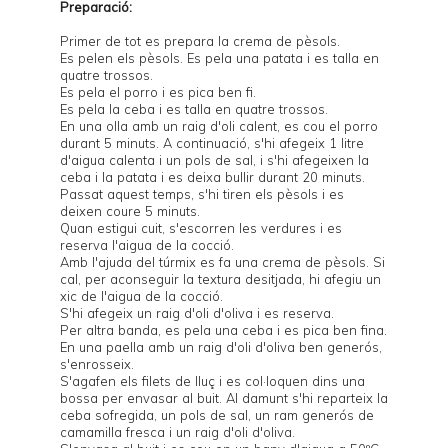
Preparació:
Primer de tot es prepara la crema de pèsols.
Es pelen els pèsols. Es pela una patata i es talla en
quatre trossos.
Es pela el porro i es pica ben fi.
Es pela la ceba i es talla en quatre trossos.
En una olla amb un raig d'oli calent, es cou el porro
durant 5 minuts. A continuació, s'hi afegeix 1 litre
d'aigua calenta i un pols de sal, i s'hi afegeixen la
ceba i la patata i es deixa bullir durant 20 minuts.
Passat aquest temps, s'hi tiren els pèsols i es
deixen coure 5 minuts.
Quan estigui cuit, s'escorren les verdures i es
reserva l'aigua de la cocció.
Amb l'ajuda del túrmix es fa una crema de pèsols. Si
cal, per aconseguir la textura desitjada, hi afegiu un
xic de l'aigua de la cocció.
S'hi afegeix un raig d'oli d'oliva i es reserva.
Per altra banda, es pela una ceba i es pica ben fina.
En una paella amb un raig d'oli d'oliva ben generós,
s'enrosseix.
S'agafen els filets de lluç i es col·loquen dins una
bossa per envasar al buit. Al damunt s'hi reparteix la
ceba sofregida, un pols de sal, un ram generós de
camamilla fresca i un raig d'oli d'oliva.