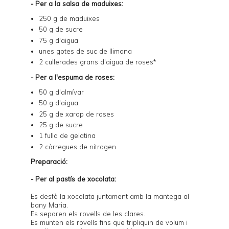
- Per a la salsa de maduixes:
250 g de maduixes
50 g de sucre
75 g d'aigua
unes gotes de suc de llimona
2 cullerades grans d'aigua de roses*
- Per a l'espuma de roses:
50 g d'almívar
50 g d'aigua
25 g de xarop de roses
25 g de sucre
1 fulla de gelatina
2 càrregues de nitrogen
Preparació:
- Per al pastís de xocolata:
Es desfà la xocolata juntament amb la mantega al
bany Maria.
Es separen els rovells de les clares.
Es munten els rovells fins que tripliquin de volum i