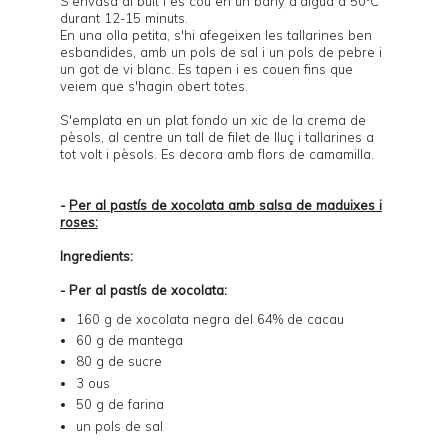
S'envasa al buit i es cou en un bany d'aigua a 50ºC
durant 12-15 minuts.
En una olla petita, s'hi afegeixen les tallarines ben
esbandides, amb un pols de sal i un pols de pebre i
un got de vi blanc. Es tapen i es couen fins que
veiem que s'hagin obert totes.
S'emplata en un plat fondo un xic de la crema de
pèsols, al centre un tall de filet de lluç i tallarines a
tot volt i pèsols. Es decora amb flors de camamilla.
-
Per al pastís de xocolata amb salsa de maduixes i
roses:
Ingredients:
- Per al pastís de xocolata:
160 g de xocolata negra del 64% de cacau
60 g de mantega
80 g de sucre
3 ous
50 g de farina
un pols de sal