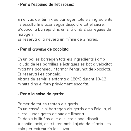
- Per a l'espuma de llet i roses:
En el vas del túrmix es barregen tots els ingredients
i s'escalfa fins aconseguir dissoldre tot el sucre.
S'aboca la barreja dins un sifó amb 2 càrregues de
nitrogen.
Es reserva a la nevera un mínim de 2 hores.
- Per al
crumble
de xocolata:
En un bol es barregen tots els ingredients i amb
l'ajuda de les barnilles elèctriques es bat a velocitat
mitja fins aconseguir formar l'engrunat de xocolata.
Es reserva i es congela.
Abans de servir, s'enforna a 180ºC durant 10-12
minuts dins el forn prèviament escalfat.
- Per a la salsa de gerds:
Primer de tot es renten els gerds.
En un cassó, s'hi barregen els gerds amb l'aigua, el
sucre i unes gotes de suc de llimona.
Es deixa bullir fins que el sucre s'hagi dissolt.
A continuació, es trituren amb l'ajuda del túrmix i es
cola per extreure'n les llavors.