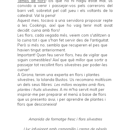
Temps de flors
! Els que no hi hàgiu estat mai, us
convido a venir i passejar-vos pels carrerons del
barri vell, sobretot pel call jueu i els voltants de la
catedral. Val la pena!
Aquest mes, tocava a una servidora proposar repte
a les Cookings, així que ho vaig tenir molt aviat
decidit: cuina amb flors!
Les flors, cada vegada més, veiem com s'utilitzen a
la cuina tot i que s'han fet servir des de l'antiguitat.
Però si més no, sembla que recuperen el pes que
havien tingut anteriorment.
Important! Quan feu servir flors, heu de vigilar que
siguin comestibles! Així que què millor que sortir a
passejar tot recollint flors silvestres per poder-les
cuinar!
A Girona, tenim una experta en flors i plantes
silvestres, la
Iolanda Bustos
. Us recomano moltíssim
un dels seus llibres:
Les millors receptes amb flors,
plantes i fruits silvestres
. A mi m'ha servit molt per
inspirar-me per preparar el menú a base de flors
que us presento avui, i per aprendre de plantes i
flors que desconeixia!
Amanida de formatge fresc i flors silvestres
Lluç infusionat amb camamilla i crema de pèsols