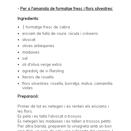
-
Per a l'amanida de formatge fresc i flors silvestres:
Ingredients:
1 formatge fresc de cabra
enciam de fulla de roure, rúcula i créixens
alvocat
olives arbequines
maduixes
sal
oli d'oliva verge extra
agredolç de vi Riesling
llavors de rosella
flors silvestres: rosella, borratja, malva, camamilla,
violes
Preparació:
Primer de tot es netegen i es renten els enciams i
les flors.
Es pela i es talla l'alvocat a trossos.
Es netegen les maduixes i es tallen a trossos petits.
Per altra banda, preparem la vinagreta amb un bon
raig d'oli, un pols de sal i una cullerada del vinagre. I