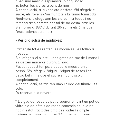
quedi una mescla espumosa i blanquinosa.
Es baten les clares a punt de neu.
A continuació, a la xocolata desfeta s'hi afegeix el
sucre, els rovells d'ou muntats, i la farina tamisada.
Finalment, s'afegeixen les clares muntades i es
remena amb compte per tal de no desmuntar-les.
S'enforna a 180ºC durant 20-25 minuts (fins que
l'escuradents surti net).
- Per a la salsa de maduixes:
Primer de tot es renten les maduixes i es tallen a
trossos.
S'hi afegeix el sucre i unes gotes de suc de llimona i
es deixen macerar durant 1 hora.
Passat aquest temps, s'aboca la mescla en un
cassó. S'hi afegeix l'aigua i l'aigua de roses i es
deixa bullir fins que el sucre s'hagi dissolt
completament.
A continuació, es trituren amb l'ajuda del túrmix i es
cola.
Es reserva a la nevera.
* L'aigua de roses es pot preparar omplint un pot de
vidre ple de pètals de roses comestibles (que no
hagin estat tractades amb pesticides) s'omple
d'aigua, es tapa i es deixa 24 hores a sol i serena.