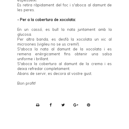
Es retira ràpidament del foc i s'aboca al damunt de
les peres.
- Per a la cobertura de xocolata:
En un cassó, es bull la nata juntament amb la
glucosa.
Per altra banda, es desfà la xocolata un xic al
microones (vigileu no se us cremi!).
S'aboca la nata al damunt de la xocolata i es
remena enèrgicament fins obtenir una salsa
uniforme i brillant.
S'aboca la cobertura al damunt de la crema i es
deixa refredar completament.
Abans de servir, es decora al vostre gust.
Bon profit!
P
r
i