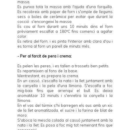
massa.
Es punxa tota la massa amb l'ajuda d'una forquilla.
Es recobreix amb paper de forn i s'omple de llegums
secs o boles de ceràmica per evitar que durant la
cocció s'encongeixi la massa.
Es cou al forn durant uns 10 minuts dins el forn
prèviament escalfat a 180ºC fins comenci a agafar
color.
Es retira del forn, i es pinta l'interior amb clara d'ou i
es torna al forn un parell de minuts més.
- Per al farcit de pera i crema:
Es pelen les peres, i es tallen a trossets ben petits.
Es reparteixen al fons de la base.
Mentrestant, es prepara la crema.
En un cassó, s'escalfa la nata i la llet juntament amb
la canyella i la pela d'una llimona. S'escalfa a foc
mig-baix fins que arrenqui el bull. Es deixa
aromatitzar 10 minuts i s'enretira la canyella i la
llimona.
En el vas del túrmix s'hi barregen els ous amb un xic
de la llet aromatitzada, el sucre i la farina de blat de
moro.
S'aboca la mescla colada al cassó juntament amb la
nata i la llet. Es posa a foc mig tot remenant fins que
espesseixi.