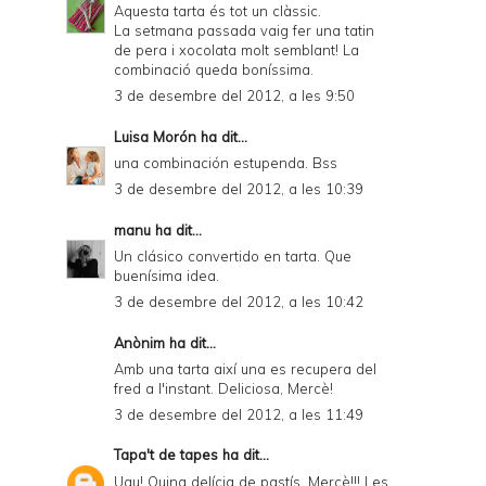
P
Aquesta tarta és tot un clàssic.
La setmana passada vaig fer una tatin
D
de pera i xocolata molt semblant! La
combinació queda boníssima.
F
3 de desembre del 2012, a les 9:50
Luisa Morón
ha dit...
una combinación estupenda. Bss
3 de desembre del 2012, a les 10:39
manu
ha dit...
Un clásico convertido en tarta. Que
buenísima idea.
3 de desembre del 2012, a les 10:42
Anònim ha dit...
Amb una tarta així una es recupera del
fred a l'instant. Deliciosa, Mercè!
3 de desembre del 2012, a les 11:49
Tapa't de tapes
ha dit...
Uau! Quina delícia de pastís, Mercè!!! Les