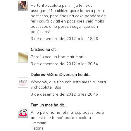
Portant xocolata per mi ja té l'èxit
assegurat! No utilitzo gaire la pera per a
pastissos, pero tinc una cake pendent de
fer i caurà aviat! en pocs dies veig molts
pastissos amb peres i segur que són
boníssims!
3 de desembre del 2012, a les 18:26
Cristina
ha dit...
Pera i xoco un bon matrimoni.
3 de desembre del 2012, a les 20:34
Dolores-MiGranDiversion
ha dit...
Woooow, que rico con esta mezcla...pera
y chocolate...Bss
3 de desembre del 2012, a les 20:46
Fem un mos
ha dit...
Amb pera no he fet mai cap pastis, però
aquest que també porta xocolata
Ummmm
Petons