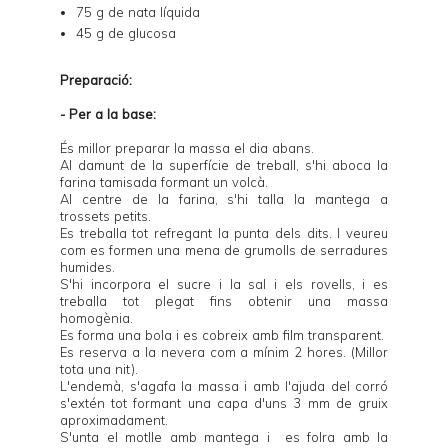
75 g de nata líquida
45 g de glucosa
Preparació:
- Per a la base:
És millor preparar la massa el dia abans.
Al damunt de la superfície de treball, s'hi aboca la
farina tamisada formant un volcà.
Al centre de la farina, s'hi talla la mantega a
trossets petits.
Es treballa tot refregant la punta dels dits. I veureu
com es formen una mena de grumolls de serradures
humides.
S'hi incorpora el sucre i la sal i els rovells, i es
treballa tot plegat fins obtenir una massa
homogènia.
Es forma una bola i es cobreix amb film transparent.
Es reserva a la nevera com a mínim 2 hores. (Millor
tota una nit).
L'endemà, s'agafa la massa i amb l'ajuda del corró
s'extén tot formant una capa d'uns 3 mm de gruix
aproximadament.
S'unta el motlle amb mantega i es folra amb la