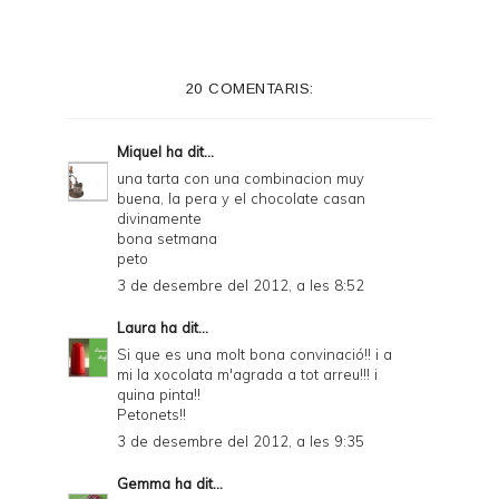
n
t
e
20 COMENTARIS:
r
F
Miquel
ha dit...
r
una tarta con una combinacion muy
buena, la pera y el chocolate casan
i
divinamente
e
bona setmana
peto
n
3 de desembre del 2012, a les 8:52
d
Laura
ha dit...
l
Si que es una molt bona convinació!! i a
y
mi la xocolata m'agrada a tot arreu!!! i
quina pinta!!
a
Petonets!!
n
3 de desembre del 2012, a les 9:35
d
Gemma
ha dit...