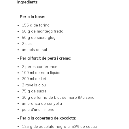
Ingredients:
- Per a la base:
155 g de farina
50 g de mantega freda
50 g de sucre glaç
2 ous
un pols de sal
- Per al farcit de pera i crema:
2 peres conference
100 ml de nata líquida
200 ml de llet
2 rovells d'ou
75 g de sucre
30 g de farina de blat de moro (Maizena)
un branca de canyella
pela d'una llimona
- Per a la cobertura de xocolata:
125 g de xocolata negra al 52% de cacau