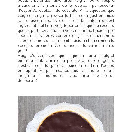
posat la bufanda. I divendres, vaig arribar al vespre
a casa amb la intenció de fer quelcom per escalfar
"l'esperit"... quelcom de xocolata. Amb aquestes que
vaig començar a revisar la biblioteca gastronòmica
tot repassant tooots els llibres dedicats a aquest
ingredient. I al final, vaig topar amb aquesta recepta
que us porto avui que em va semblar molt adient per
l'època... Les peres conference ja las comencem a
trobar als mercats, i la combinació amb la crema i la
xocolata prometia. Així doncs, a la cuina hi falta
gent!
Haig d'advertir-vos que aquesta tarta, malgrat
pintar-la amb clara d'ou per evitar que la galeta
s'estovi, com la pera és sucosa, al final l'acaba
empapant. És per això que us recomano fer-la i
menjar-la al mateix dia. Una tarta que no us
decebrà. ;)