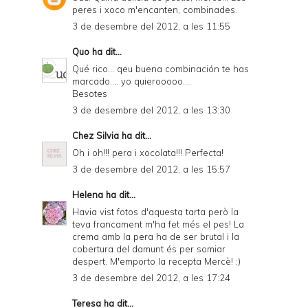
peres i xoco m'encanten, combinades.
3 de desembre del 2012, a les 11:55
Quo
ha dit...
Qué rico... qeu buena combinación te has
marcado.... yo quierooooo....
Besotes
3 de desembre del 2012, a les 13:30
Chez Silvia
ha dit...
Oh i oh!!! pera i xocolata!!! Perfecta!
3 de desembre del 2012, a les 15:57
Helena
ha dit...
Havia vist fotos d'aquesta tarta però la
teva francament m'ha fet més el pes! La
crema amb la pera ha de ser brutal i la
cobertura del damunt és per somiar
despert. M'emporto la recepta Mercè! ;)
3 de desembre del 2012, a les 17:24
Teresa
ha dit...