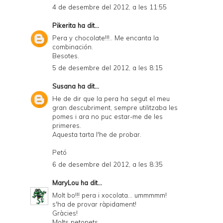
4 de desembre del 2012, a les 11:55
Pikerita
ha dit...
Pera y chocolate!!!.. Me encanta la
combinación.
Besotes.
5 de desembre del 2012, a les 8:15
Susana
ha dit...
He de dir que la pera ha segut el meu
gran descubriment, sempre utilitzaba les
pomes i ara no puc estar-me de les
primeres.
Aquesta tarta l'he de probar.
Petó
6 de desembre del 2012, a les 8:35
MaryLou
ha dit...
Molt bo!!! pera i xocolata... ummmmm!
s'ha de provar ràpidament!
Gràcies!
Molts petonets