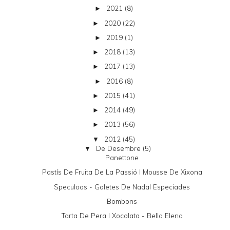
2021
(8)
►
2020
(22)
►
2019
(1)
►
2018
(13)
►
2017
(13)
►
2016
(8)
►
2015
(41)
►
2014
(49)
►
2013
(56)
►
2012
(45)
▼
De Desembre
(5)
▼
Panettone
Pastís De Fruita De La Passió I Mousse De Xixona
Speculoos - Galetes De Nadal Especiades
Bombons
Tarta De Pera I Xocolata - Bella Elena