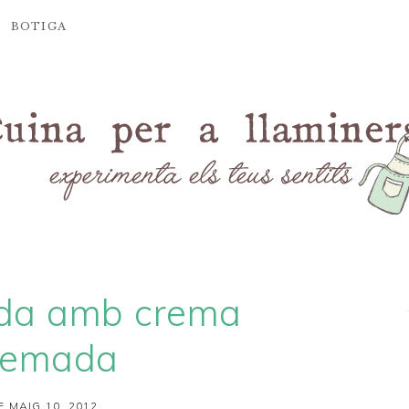
BOTIGA
da amb crema
remada
E MAIG 10, 2012