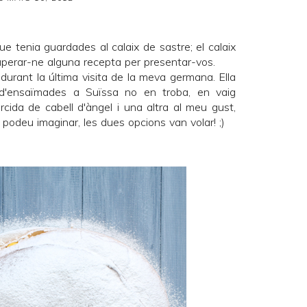
 tenia guardades al calaix de sastre; el calaix
uperar-ne alguna recepta per presentar-vos.
urant la última visita de la meva germana. Ella
 d'ensaïmades a Suïssa no en troba, en vaig
rcida de cabell d'àngel i una altra al meu gust,
odeu imaginar, les dues opcions van volar! ;)