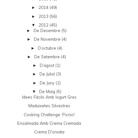
2014
(49)
►
2013
(56)
►
2012
(45)
▼
De Desembre
(5)
►
De Novembre
(4)
►
D’octubre
(4)
►
De Setembre
(4)
►
D’agost
(1)
►
De Juliol
(3)
►
De Juny
(2)
►
De Maig
(5)
▼
Idees Fàcils Amb Iogurt Grec
Maduixetes Silvestres
Cooking Challenge: Picnic!
Ensaïmada Amb Crema Cremada
Crema D'orxata