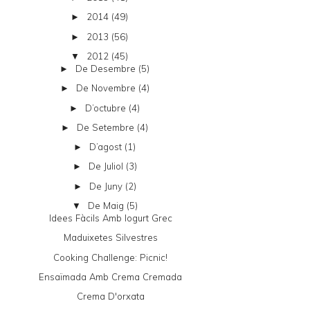
2014
(49)
►
2013
(56)
►
2012
(45)
▼
De Desembre
(5)
►
De Novembre
(4)
►
D’octubre
(4)
►
De Setembre
(4)
►
D’agost
(1)
►
De Juliol
(3)
►
De Juny
(2)
►
De Maig
(5)
▼
Idees Fàcils Amb Iogurt Grec
Maduixetes Silvestres
Cooking Challenge: Picnic!
Ensaïmada Amb Crema Cremada
Crema D'orxata