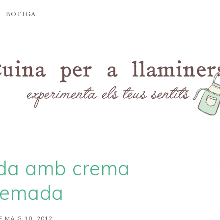
BOTIGA
da amb crema
remada
E MAIG 10, 2012