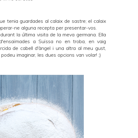
 tenia guardades al calaix de sastre; el calaix
uperar-ne alguna recepta per presentar-vos.
urant la última visita de la meva germana. Ella
 d'ensaïmades a Suïssa no en troba, en vaig
rcida de cabell d'àngel i una altra al meu gust,
odeu imaginar, les dues opcions van volar! ;)