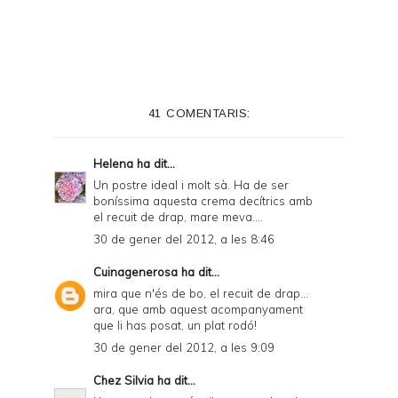
i
n
t
e
41 COMENTARIS:
r
F
Helena
ha dit...
r
Un postre ideal i molt sà. Ha de ser
boníssima aquesta crema decítrics amb
i
el recuit de drap, mare meva....
e
30 de gener del 2012, a les 8:46
n
Cuinagenerosa
ha dit...
d
mira que n'és de bo, el recuit de drap...
ara, que amb aquest acompanyament
l
que li has posat, un plat rodó!
y
30 de gener del 2012, a les 9:09
a
Chez Silvia
ha dit...
n