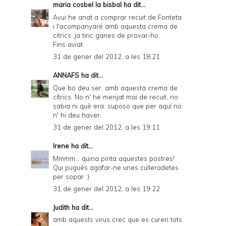
maria cosbel la bisbal
ha dit...
Avui he anat a comprar recuit de Fonteta
i l'acompanyaré amb aquesta crema de
citrics ,ja tinc ganes de provar-ho.
Fins aviat.
31 de gener del 2012, a les 18:21
ANNAFS
ha dit...
Que bo deu ser, amb aquesta crema de
cítrics. No n' he menjat mai de recuit, no
sabia ni què era. suposo que per aquí no
n' hi deu haver.
31 de gener del 2012, a les 19:11
Irene
ha dit...
Mmmm... quina pinta aquestes postres!
Qui pugués agafar-ne unes culleradetes
per sopar :)
31 de gener del 2012, a les 19:22
Judith
ha dit...
amb aquests virus crec que es curen tots