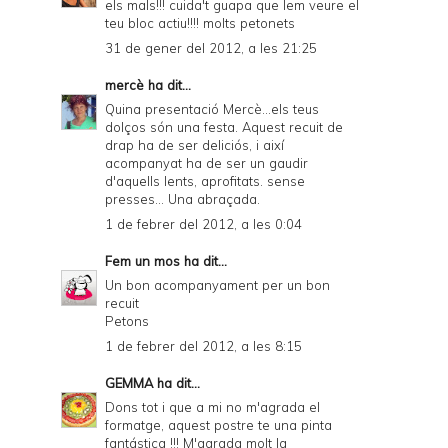
els mals!!! cuida't guapa que lem veure el
teu bloc actiu!!!! molts petonets
31 de gener del 2012, a les 21:25
mercè
ha dit...
Quina presentació Mercè...els teus
dolços són una festa. Aquest recuit de
drap ha de ser deliciós, i així
acompanyat ha de ser un gaudir
d'aquells lents, aprofitats. sense
presses... Una abraçada.
1 de febrer del 2012, a les 0:04
Fem un mos
ha dit...
Un bon acompanyament per un bon
recuit
Petons
1 de febrer del 2012, a les 8:15
GEMMA
ha dit...
Dons tot i que a mi no m'agrada el
formatge, aquest postre te una pinta
fantástica !!! M'agrada molt la