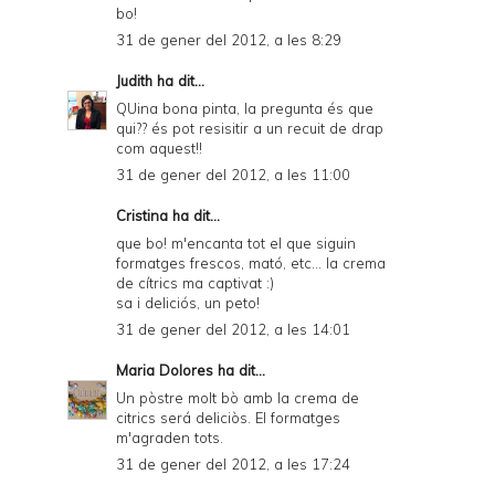
bo!
31 de gener del 2012, a les 8:29
Judith
ha dit...
QUina bona pinta, la pregunta és que
qui?? és pot resisitir a un recuit de drap
com aquest!!
31 de gener del 2012, a les 11:00
Cristina
ha dit...
que bo! m'encanta tot el que siguin
formatges frescos, mató, etc... la crema
de cítrics ma captivat :)
sa i deliciós, un peto!
31 de gener del 2012, a les 14:01
Maria Dolores
ha dit...
Un pòstre molt bò amb la crema de
citrics será deliciòs. El formatges
m'agraden tots.
31 de gener del 2012, a les 17:24