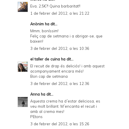
Eva, 2,5€?! Quina barbaritat!!
1 de febrer del 2012, a les 21:22
Anònim ha dit...
Mmm, boníssim!
Feliç cap de setmana i a abrigar-se, que
baixen!
3 de febrer del 2012, a les 10:36
el taller de cuina
ha dit...
El recuit de drap és deliciós! i amb aquest
acompanyament encara més!
Bon cap de setmana
3 de febrer del 2012, a les 12:36
Anna
ha dit...
Aquesta crema ha d´estar deliciosa, es
veu molt brillant. M´encanta el recuit i
amb al crema mes!
PEtons
3 de febrer del 2012, a les 15:26