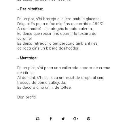
- Per al toffee:
En un pot, s'hi barreja el sucre amb la glucosa i
l'aigua. Es posa a foc mig fins que arribi a 190ºC.
A continuació, s'hi afegeix la nata calenta.
Es deixa que reduir fins obtenir la textura de
caramel.
Es deixa refredar a temperatura ambient i es
col·loca dins un biberó dosificador.
- Muntatge:
En un plat, s'hi posa una cullerada sopera de crema
de cítrics.
Al damunt, s'hi col·loca un recuit de drap i al cim,
trossos de poma saltejada.
Es decora amb un fil de toffee.
Bon profit!
P
r