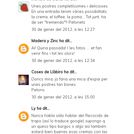
Unes postres completíssimes i delicioses.
En una entrada tenim vàries possibilitats:
la crema, el toffee, la poma... Tot junt, ha
de ser "tremendo"!! Petonets
30 de gener del 2012, a les 12:27
Madera y Zinc
ha dit...
Ai! Quina passada! I les fotos..... et fan
venir fins i tot les olors!
30 de gener del 2012, a les 12:34
Coses de Llàbiro
ha dit...
Doncs mira, jo faria una mica d'espai per
unes postres tan bones.
Petons.
30 de gener del 2012, a les 15:00
Ly
ha dit...
Nunca había oído hablar del Recocido de
trapo (así lo traduce google) supongo q
un queso tipo burgos o algo así también
estará bien buenas esas cremas con las