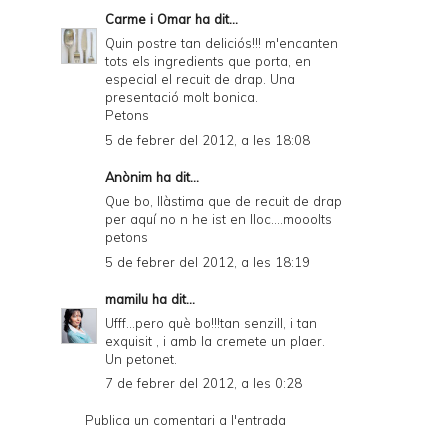
Carme i Omar
ha dit...
Quin postre tan deliciós!!! m'encanten
tots els ingredients que porta, en
especial el recuit de drap. Una
presentació molt bonica.
Petons
5 de febrer del 2012, a les 18:08
Anònim ha dit...
Que bo, llàstima que de recuit de drap
per aquí no n he ist en lloc....mooolts
petons
5 de febrer del 2012, a les 18:19
mamilu
ha dit...
Ufff...pero què bo!!!tan senzill, i tan
exquisit , i amb la cremete un plaer.
Un petonet.
7 de febrer del 2012, a les 0:28
Publica un comentari a l'entrada