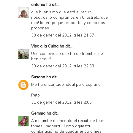
antonia
ha dit...
que buenísimo que está el recuit,
nosotros lo compramos en Ullastret... qué
rico! lo tengo que probar tal y como nos
propones
30 de gener del 2012, a les 21:57
Visc a la Cuina
ha dit...
Una combinació que ha de triomfar, de
ben segur!
30 de gener del 2012, a les 22:33
Susana
ha dit...
Me ha encantado, ideal para copiarlo¡!
Petó
31 de gener del 2012, a les 8:05
Gemma
ha dit...
A mi també m'encanta el recuit, de totes
fomes i manera... I amb aquesta
combinació ha de quedar encara més