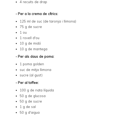
4 recuits de drap
- Per a la crema de cítrics:
125 ml de suc (de taronja i llimona)
75 g de sucre
1 ou
1 rovell d'ou
10 g de midó
10 g de mantega
- Per als daus de poma:
1 poma golden
suc de mitja llimona
sucre (al gust)
- Per al toffee:
100 g de nata líquida
50 g de glucosa
50 g de sucre
1 g de sal
50 g d'aigua