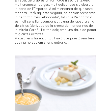
El
recuit de drap
és un formatge fresc, de textura
molt cremosa i de gust molt delicat que s'elabora a
la zona de l'Empordà. A mi m'encanta de qualsevol
manera. Però aquesta vegada, he decidit presentar-
lo de forma més "elaborada", tot i que l'elaboració
és molt senzilla: acompanyat d'una deliciosa crema
de cítrics (derivada de la crema de mandarines de
la Mireia Carbó), i el toc dolç amb uns daus de poma
mig cuits i el toffee.
A casa, ens ha encantat. I això que ja estàvem ben
tips i ja no sabíem si ens entraria. ;)