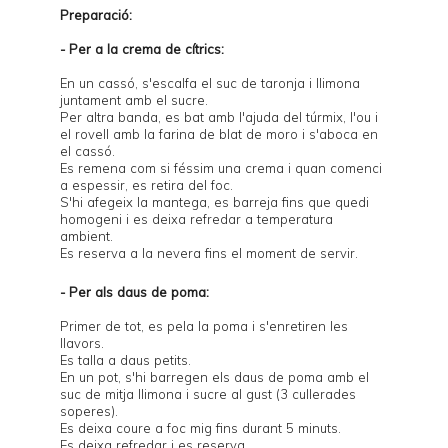
Preparació:
- Per a la crema de cítrics:
En un cassó, s'escalfa el suc de taronja i llimona
juntament amb el sucre.
Per altra banda, es bat amb l'ajuda del túrmix, l'ou i
el rovell amb la farina de blat de moro i s'aboca en
el cassó.
Es remena com si féssim una crema i quan comenci
a espessir, es retira del foc.
S'hi afegeix la mantega, es barreja fins que quedi
homogeni i es deixa refredar a temperatura
ambient.
Es reserva a la nevera fins el moment de servir.
- Per als daus de poma:
Primer de tot, es pela la poma i s'enretiren les
llavors.
Es talla a daus petits.
En un pot, s'hi barregen els daus de poma amb el
suc de mitja llimona i sucre al gust (3 cullerades
soperes).
Es deixa coure a foc mig fins durant 5 minuts.
Es deixa refredar i es reserva.