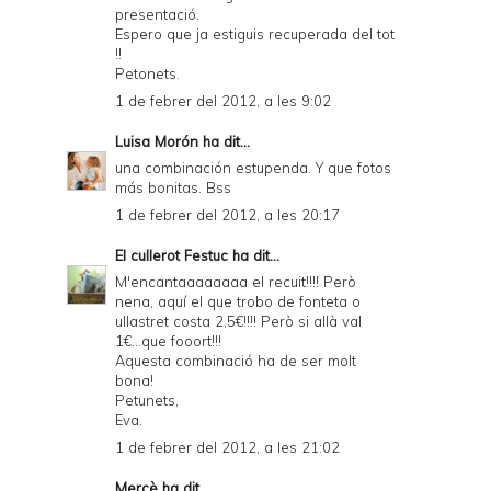
presentació.
Espero que ja estiguis recuperada del tot
!!
Petonets.
1 de febrer del 2012, a les 9:02
Luisa Morón
ha dit...
una combinación estupenda. Y que fotos
más bonitas. Bss
1 de febrer del 2012, a les 20:17
El cullerot Festuc
ha dit...
M'encantaaaaaaaa el recuit!!!! Però
nena, aquí el que trobo de fonteta o
ullastret costa 2,5€!!!! Però si allà val
1€...que fooort!!!
Aquesta combinació ha de ser molt
bona!
Petunets,
Eva.
1 de febrer del 2012, a les 21:02
Mercè
ha dit...