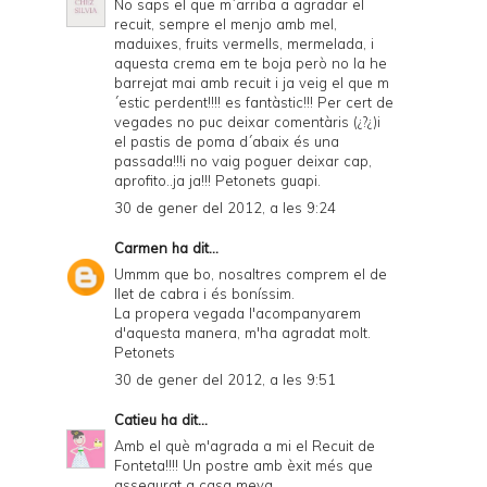
No saps el que m´arriba a agradar el
recuit, sempre el menjo amb mel,
d
maduixes, fruits vermells, mermelada, i
P
aquesta crema em te boja però no la he
barrejat mai amb recuit i ja veig el que m
D
´estic perdent!!!! es fantàstic!!! Per cert de
vegades no puc deixar comentàris (¿?¿)i
F
el pastis de poma d´abaix és una
passada!!!i no vaig poguer deixar cap,
aprofito..ja ja!!! Petonets guapi.
30 de gener del 2012, a les 9:24
Carmen
ha dit...
Ummm que bo, nosaltres comprem el de
llet de cabra i és boníssim.
La propera vegada l'acompanyarem
d'aquesta manera, m'ha agradat molt.
Petonets
30 de gener del 2012, a les 9:51
Catieu
ha dit...
Amb el què m'agrada a mi el Recuit de
Fonteta!!!! Un postre amb èxit més que
assegurat a casa meva....