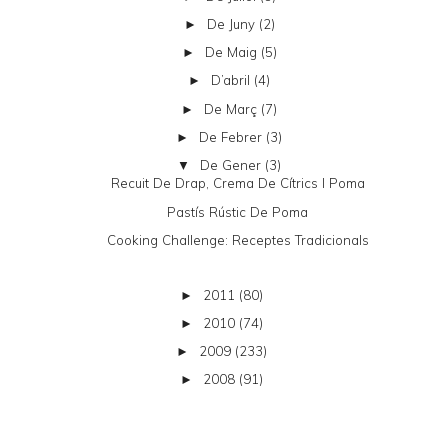
De Juny
(2)
►
De Maig
(5)
►
D’abril
(4)
►
De Març
(7)
►
De Febrer
(3)
►
De Gener
(3)
▼
Recuit De Drap, Crema De Cítrics I Poma
Pastís Rústic De Poma
Cooking Challenge: Receptes Tradicionals
2011
(80)
►
2010
(74)
►
2009
(233)
►
2008
(91)
►