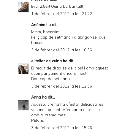
Eva, 2,5€?! Quina barbaritat!!
1 de febrer del 2012, a les 21:22
Anònim ha dit...
Mmm, boníssim!
Feliç cap de setmana i a abrigar-se, que
baixen!
3 de febrer del 2012, a les 10:36
el taller de cuina
ha dit...
El recuit de drap és deliciós! i amb aquest
acompanyament encara més!
Bon cap de setmana
3 de febrer del 2012, a les 12:36
Anna
ha dit...
Aquesta crema ha d´estar deliciosa, es
veu molt brillant. M´encanta el recuit i
amb al crema mes!
PEtons
3 de febrer del 2012, a les 15:26