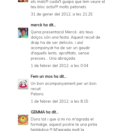
els mals!!! cuida't guapa que lem veure el
teu bloc actiu!!!! molts petonets
31 de gener del 2012, a les 21:25
mercè
ha dit...
Quina presentació Mercè...els teus
dolços són una festa. Aquest recuit de
drap ha de ser deliciós, i així
acompanyat ha de ser un gaudir
d'aquells lents, aprofitats. sense
presses... Una abraçada.
1 de febrer del 2012, a les 0:04
Fem un mos
ha dit...
Un bon acompanyament per un bon
recuit
Petons
1 de febrer del 2012, a les 8:15
GEMMA
ha dit...
Dons tot i que a mi no m'agrada el
formatge, aquest postre te una pinta
fantástica !!! M'agrada molt la