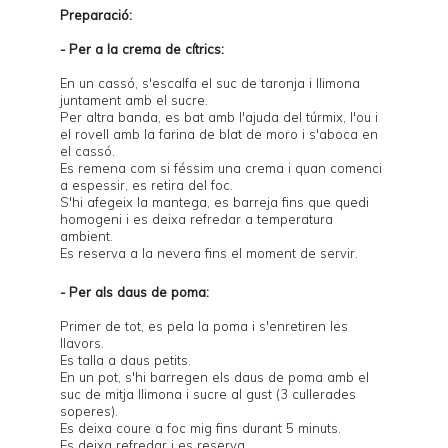
Preparació:
- Per a la crema de cítrics:
En un cassó, s'escalfa el suc de taronja i llimona
juntament amb el sucre.
Per altra banda, es bat amb l'ajuda del túrmix, l'ou i
el rovell amb la farina de blat de moro i s'aboca en
el cassó.
Es remena com si féssim una crema i quan comenci
a espessir, es retira del foc.
S'hi afegeix la mantega, es barreja fins que quedi
homogeni i es deixa refredar a temperatura
ambient.
Es reserva a la nevera fins el moment de servir.
- Per als daus de poma:
Primer de tot, es pela la poma i s'enretiren les
llavors.
Es talla a daus petits.
En un pot, s'hi barregen els daus de poma amb el
suc de mitja llimona i sucre al gust (3 cullerades
soperes).
Es deixa coure a foc mig fins durant 5 minuts.
Es deixa refredar i es reserva.