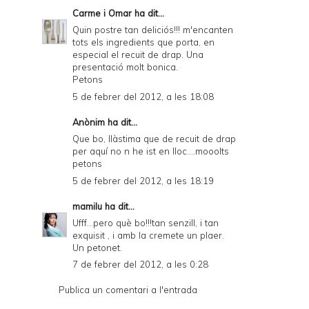
Carme i Omar
ha dit...
Quin postre tan deliciós!!! m'encanten
tots els ingredients que porta, en
especial el recuit de drap. Una
presentació molt bonica.
Petons
5 de febrer del 2012, a les 18:08
Anònim ha dit...
Que bo, llàstima que de recuit de drap
per aquí no n he ist en lloc....mooolts
petons
5 de febrer del 2012, a les 18:19
mamilu
ha dit...
Ufff...pero què bo!!!tan senzill, i tan
exquisit , i amb la cremete un plaer.
Un petonet.
7 de febrer del 2012, a les 0:28
Publica un comentari a l'entrada