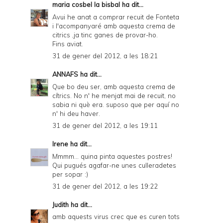
maria cosbel la bisbal
ha dit...
Avui he anat a comprar recuit de Fonteta
i l'acompanyaré amb aquesta crema de
citrics ,ja tinc ganes de provar-ho.
Fins aviat.
31 de gener del 2012, a les 18:21
ANNAFS
ha dit...
Que bo deu ser, amb aquesta crema de
cítrics. No n' he menjat mai de recuit, no
sabia ni què era. suposo que per aquí no
n' hi deu haver.
31 de gener del 2012, a les 19:11
Irene
ha dit...
Mmmm... quina pinta aquestes postres!
Qui pugués agafar-ne unes culleradetes
per sopar :)
31 de gener del 2012, a les 19:22
Judith
ha dit...
amb aquests virus crec que es curen tots