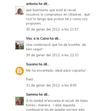
antonia
ha dit...
que buenísimo que está el recuit,
nosotros lo compramos en Ullastret... qué
rico! lo tengo que probar tal y como nos
propones
30 de gener del 2012, a les 21:57
Visc a la Cuina
ha dit...
Una combinació que ha de triomfar, de
ben segur!
30 de gener del 2012, a les 22:33
Susana
ha dit...
Me ha encantado, ideal para copiarlo¡!
Petó
31 de gener del 2012, a les 8:05
Gemma
ha dit...
A mi també m'encanta el recuit, de totes
fomes i manera... I amb aquesta
combinació ha de quedar encara més