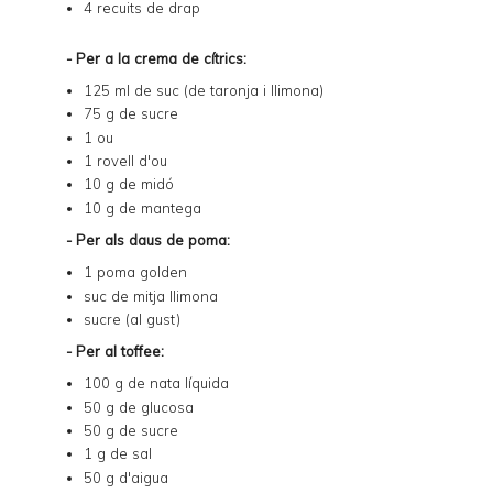
4 recuits de drap
- Per a la crema de cítrics:
125 ml de suc (de taronja i llimona)
75 g de sucre
1 ou
1 rovell d'ou
10 g de midó
10 g de mantega
- Per als daus de poma:
1 poma golden
suc de mitja llimona
sucre (al gust)
- Per al toffee:
100 g de nata líquida
50 g de glucosa
50 g de sucre
1 g de sal
50 g d'aigua