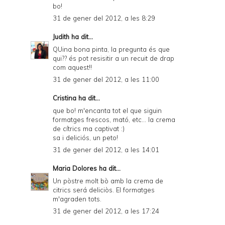
bo!
31 de gener del 2012, a les 8:29
Judith
ha dit...
QUina bona pinta, la pregunta és que
qui?? és pot resisitir a un recuit de drap
com aquest!!
31 de gener del 2012, a les 11:00
Cristina
ha dit...
que bo! m'encanta tot el que siguin
formatges frescos, mató, etc... la crema
de cítrics ma captivat :)
sa i deliciós, un peto!
31 de gener del 2012, a les 14:01
Maria Dolores
ha dit...
Un pòstre molt bò amb la crema de
citrics será deliciòs. El formatges
m'agraden tots.
31 de gener del 2012, a les 17:24