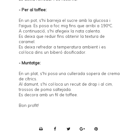
- Per al toffee:
En un pot, s'hi barreja el sucre amb la glucosa i
l'aigua. Es posa a foc mig fins que arribi a 190ºC.
A continuació, s'hi afegeix la nata calenta.
Es deixa que reduir fins obtenir la textura de
caramel.
Es deixa refredar a temperatura ambient i es
col·loca dins un biberó dosificador.
- Muntatge:
En un plat, s'hi posa una cullerada sopera de crema
de cítrics.
Al damunt, s'hi col·loca un recuit de drap i al cim,
trossos de poma saltejada.
Es decora amb un fil de toffee.
Bon profit!
P
r