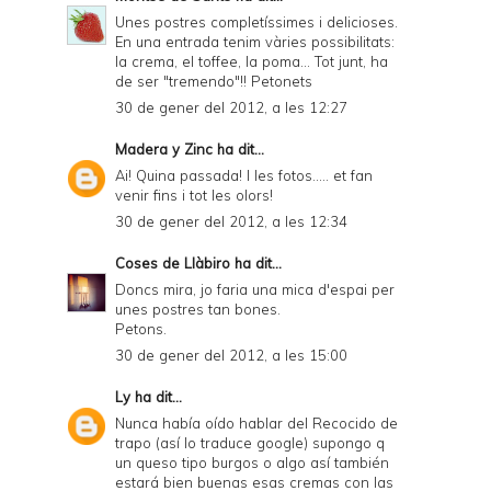
Unes postres completíssimes i delicioses.
En una entrada tenim vàries possibilitats:
la crema, el toffee, la poma... Tot junt, ha
de ser "tremendo"!! Petonets
30 de gener del 2012, a les 12:27
Madera y Zinc
ha dit...
Ai! Quina passada! I les fotos..... et fan
venir fins i tot les olors!
30 de gener del 2012, a les 12:34
Coses de Llàbiro
ha dit...
Doncs mira, jo faria una mica d'espai per
unes postres tan bones.
Petons.
30 de gener del 2012, a les 15:00
Ly
ha dit...
Nunca había oído hablar del Recocido de
trapo (así lo traduce google) supongo q
un queso tipo burgos o algo así también
estará bien buenas esas cremas con las