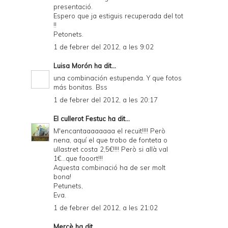
presentació.
Espero que ja estiguis recuperada del tot
!!
Petonets.
1 de febrer del 2012, a les 9:02
Luisa Morón
ha dit...
una combinación estupenda. Y que fotos
más bonitas. Bss
1 de febrer del 2012, a les 20:17
El cullerot Festuc
ha dit...
M'encantaaaaaaaa el recuit!!!! Però
nena, aquí el que trobo de fonteta o
ullastret costa 2,5€!!!! Però si allà val
1€...que fooort!!!
Aquesta combinació ha de ser molt
bona!
Petunets,
Eva.
1 de febrer del 2012, a les 21:02
Mercè
ha dit...