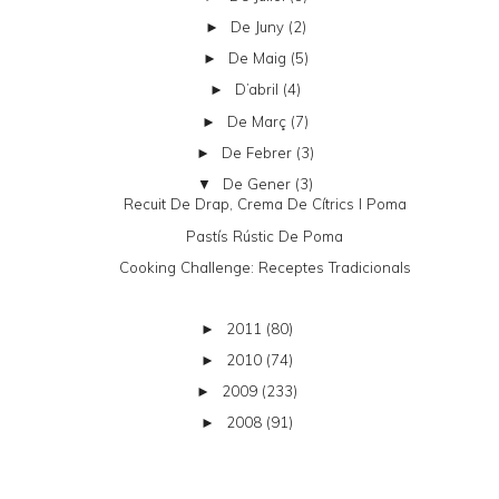
De Juny
(2)
►
De Maig
(5)
►
D’abril
(4)
►
De Març
(7)
►
De Febrer
(3)
►
De Gener
(3)
▼
Recuit De Drap, Crema De Cítrics I Poma
Pastís Rústic De Poma
Cooking Challenge: Receptes Tradicionals
2011
(80)
►
2010
(74)
►
2009
(233)
►
2008
(91)
►