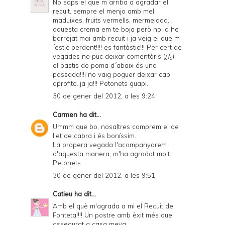
No saps el que m´arriba a agradar el
recuit, sempre el menjo amb mel,
d
maduixes, fruits vermells, mermelada, i
P
aquesta crema em te boja però no la he
barrejat mai amb recuit i ja veig el que m
D
´estic perdent!!!! es fantàstic!!! Per cert de
vegades no puc deixar comentàris (¿?¿)i
F
el pastis de poma d´abaix és una
passada!!!i no vaig poguer deixar cap,
aprofito..ja ja!!! Petonets guapi.
30 de gener del 2012, a les 9:24
Carmen
ha dit...
Ummm que bo, nosaltres comprem el de
llet de cabra i és boníssim.
La propera vegada l'acompanyarem
d'aquesta manera, m'ha agradat molt.
Petonets
30 de gener del 2012, a les 9:51
Catieu
ha dit...
Amb el què m'agrada a mi el Recuit de
Fonteta!!!! Un postre amb èxit més que
assegurat a casa meva....