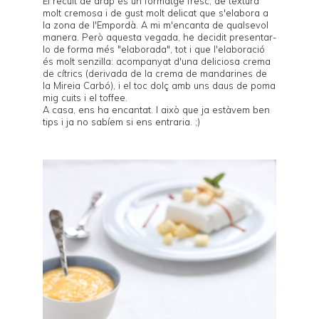
El
recuit de drap
és un formatge fresc, de textura
molt cremosa i de gust molt delicat que s'elabora a
la zona de l'Empordà. A mi m'encanta de qualsevol
manera. Però aquesta vegada, he decidit presentar-
lo de forma més "elaborada", tot i que l'elaboració
és molt senzilla: acompanyat d'una deliciosa crema
de cítrics (derivada de la crema de mandarines de
la Mireia Carbó), i el toc dolç amb uns daus de poma
mig cuits i el toffee.
A casa, ens ha encantat. I això que ja estàvem ben
tips i ja no sabíem si ens entraria. ;)