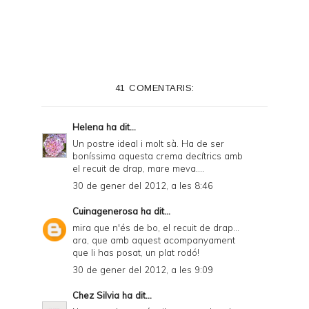
i
n
t
e
41 COMENTARIS:
r
F
Helena
ha dit...
r
Un postre ideal i molt sà. Ha de ser
boníssima aquesta crema decítrics amb
i
el recuit de drap, mare meva....
e
30 de gener del 2012, a les 8:46
n
Cuinagenerosa
ha dit...
d
mira que n'és de bo, el recuit de drap...
ara, que amb aquest acompanyament
l
que li has posat, un plat rodó!
y
30 de gener del 2012, a les 9:09
a
Chez Silvia
ha dit...
n