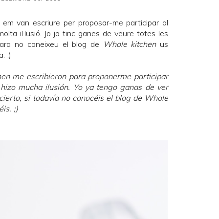
em van escriure per proposar-me participar al
lta il·lusió. Jo ja tinc ganes de veure totes les
ncara no coneixeu el blog de
Whole kitchen
us
. ;)
hen
me escribieron para proponerme participar
izo mucha ilusión. Yo ya tengo ganas de ver
ierto, si todavía no conocéis el blog de
Whole
is. ;)