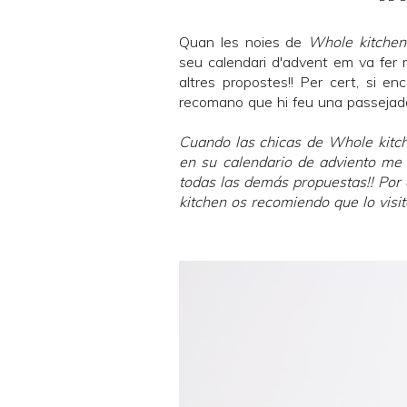
Quan les noies de
Whole kitchen
seu
calendari d'advent
em va fer mo
altres propostes!! Per cert, si e
recomano que hi feu una passejada
Cuando las chicas de
Whole kitc
en su
calendario de adviento
me h
todas las demás propuestas!! Por c
kitchen
os recomiendo que lo visité