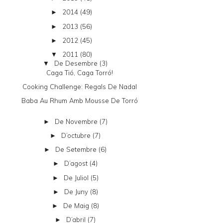
2014
(49)
►
2013
(56)
►
2012
(45)
►
2011
(80)
▼
De Desembre
(3)
▼
Caga Tió, Caga Torró!
Cooking Challenge: Regals De Nadal
Baba Au Rhum Amb Mousse De Torró
De Novembre
(7)
►
D’octubre
(7)
►
De Setembre
(6)
►
D’agost
(4)
►
De Juliol
(5)
►
De Juny
(8)
►
De Maig
(8)
►
D’abril
(7)
►