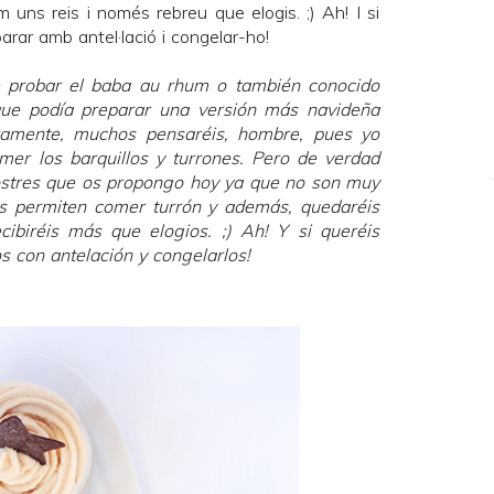
uns reis i només rebreu que elogis. ;) Ah! I si
arar amb antel·lació i congelar-ho!
 probar el baba au rhum o también conocido
ue podía preparar una versión más navideña
uramente, muchos pensaréis, hombre, pues yo
omer los barquillos y turrones. Pero de verdad
ostres que os propongo hoy ya que no son muy
s permiten comer turrón y además, quedaréis
ibiréis más que elogios. ;) Ah! Y si queréis
s con antelación y congelarlos!