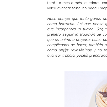
torró i a més a més, quedareu com 
voleu avançar feina, ho podeu prep
Hace tiempo que tenía ganas de
como borracho. Así que pensé q
que incorporara el turrón. Seg
prefiero seguir la tradición de c
que os animo a preparar estos p
complicados de hacer, también o
como un@s reyes/reinas y no rec
avanzar trabajo, podeís prepararlo