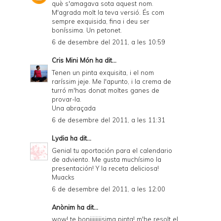
què s'amagava sota aquest nom.
M'agrada molt la teva versió. És com
sempre exquisida, fina i deu ser
boníssima. Un petonet.
6 de desembre del 2011, a les 10:59
Cris Mini Món
ha dit...
Tenen un pinta exquisita, i el nom
raríssim jeje. Me l'apunto, i la crema de
turró m'has donat moltes ganes de
provar-la.
Una abraçada
6 de desembre del 2011, a les 11:31
Lydia
ha dit...
Genial tu aportación para el calendario
de adviento. Me gusta muchísimo la
presentación! Y la receta deliciosa!
Muacks
6 de desembre del 2011, a les 12:00
Anònim ha dit...
wow! te boniiiiiiiisima pinta! m'he resolt el