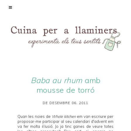
Baba au rhum
amb
mousse de torró
DE DESEMBRE 06, 2011
Quan les noies de
Whole kitchen
em van escriure per
proposar-me participar al seu
calendari d'advent
em
va fer molta il·lusió. Jo ja tinc ganes de veure totes