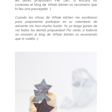
les altres propostes!! Per cert, si encara no
coneixeu el blog de
Whole kitchen
us recomano que
hi feu una passejada. ;)
Cuando las chicas de
Whole kitchen
me escribieron
para proponerme participar en su
calendario de
adviento
me hizo mucha ilusión. Yo ya tengo ganas de
ver todas las demás propuestas!! Por cierto, si todavía
no conocéis el blog de
Whole kitchen
os recomiendo
que lo visitéis. ;)