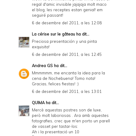
regal d'amic invisible jajajaja molt maco
el blog, les receptes estan genial! em
seguiré passant!
6 de desembre del 2011, a les 12:08
La cérise sur le gâteau
ha dit...
Preciosa presentación y una pinta
exquisita!
6 de desembre del 2011, a les 12:45
Andrea GS
ha dit...
Mmmmmm, me encanta la idea para la
cena de Nochebuena! Tomo nota!
Gracias, felices fiestas! :)
6 de desembre del 2011, a les 13:01
QUIMA
ha dit...
Mercè aquestas postres son de luxe,
però molt laboriosas . Ara amb aquestes
fotografies, crec que m'en porto un parell
de vasset per tastar-los:
Ah i la presentació un 10