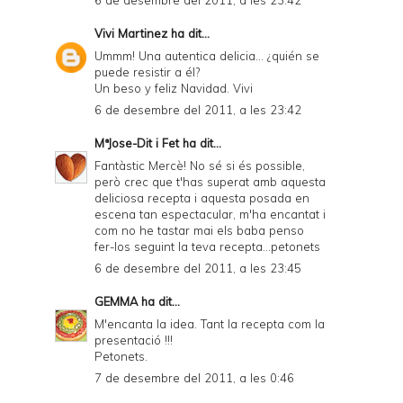
6 de desembre del 2011, a les 23:42
Vivi Martinez
ha dit...
Ummm! Una autentica delicia... ¿quién se
puede resistir a él?
Un beso y feliz Navidad. Vivi
6 de desembre del 2011, a les 23:42
MªJose-Dit i Fet
ha dit...
Fantàstic Mercè! No sé si és possible,
però crec que t'has superat amb aquesta
deliciosa recepta i aquesta posada en
escena tan espectacular, m'ha encantat i
com no he tastar mai els baba penso
fer-los seguint la teva recepta...petonets
6 de desembre del 2011, a les 23:45
GEMMA
ha dit...
M'encanta la idea. Tant la recepta com la
presentació !!!
Petonets.
7 de desembre del 2011, a les 0:46