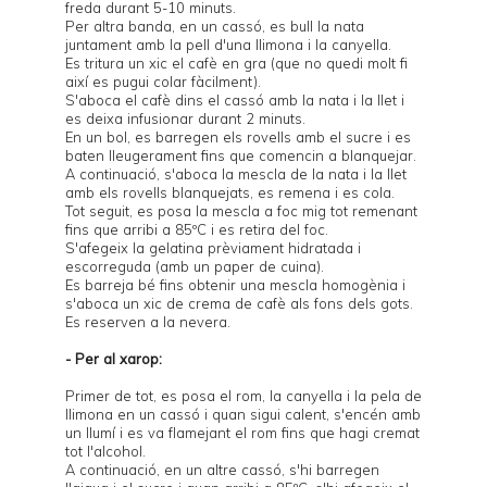
freda durant 5-10 minuts.
Per altra banda, en un cassó, es bull la nata
juntament amb la pell d'una llimona i la canyella.
Es tritura un xic el cafè en gra (que no quedi molt fi
així es pugui colar fàcilment).
S'aboca el cafè dins el cassó amb la nata i la llet i
es deixa infusionar durant 2 minuts.
En un bol, es barregen els rovells amb el sucre i es
baten lleugerament fins que comencin a blanquejar.
A continuació, s'aboca la mescla de la nata i la llet
amb els rovells blanquejats, es remena i es cola.
Tot seguit, es posa la mescla a foc mig tot remenant
fins que arribi a 85ºC i es retira del foc.
S'afegeix la gelatina prèviament hidratada i
escorreguda (amb un paper de cuina).
Es barreja bé fins obtenir una mescla homogènia i
s'aboca un xic de crema de cafè als fons dels gots.
Es reserven a la nevera.
- Per al xarop:
Primer de tot, es posa el rom, la canyella i la pela de
llimona en un cassó i quan sigui calent, s'encén amb
un llumí i es va flamejant el rom fins que hagi cremat
tot l'alcohol.
A continuació, en un altre cassó, s'hi barregen