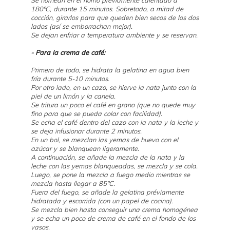
Se hornean en el horno préviamente calentado a
180ºC, durante 15 minutos. Sobretodo, a mitad de
cocción, girarlos para que queden bien secos de los dos
lados (así se emborrachan mejor).
Se dejan enfriar a temperatura ambiente y se reservan.
- Para la crema de café:
Primero de todo, se hidrata la gelatina en agua bien
fría durante 5-10 minutos.
Por otro lado, en un cazo, se hierve la nata junto con la
piel de un limón y la canela.
Se tritura un poco el café en grano (que no quede muy
fino para que se pueda colar con facilidad).
Se echa el café dentro del cazo con la nata y la leche y
se deja infusionar durante 2 minutos.
En un bol, se mezclan las yemas de huevo con el
azúcar y se blanquean ligeramente.
A continuación, se añade la mezcla de la nata y la
leche con las yemas blanqueadas, se mezcla y se cola.
Luego, se pone la mezcla a fuego medio mientras se
mezcla hasta llegar a 85ºC.
Fuera del fuego, se añade la gelatina préviamente
hidratada y escorrida (con un papel de cocina).
Se mezcla bien hasta conseguir una crema homogénea
y se echa un poco de crema de café en el fondo de los
vasos.