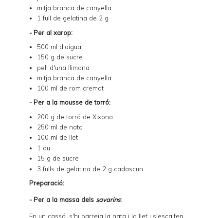
mitja branca de canyella
1 full de gelatina de 2 g
- Per al xarop:
500 ml d'aigua
150 g de sucre
pell d'una llimona
mitja branca de canyella
100 ml de rom cremat
- Per a la mousse de torró:
200 g de torró de Xixona
250 ml de nata
100 ml de llet
1 ou
15 g de sucre
3 fulls de gelatina de 2 g cadascun
Preparació:
- Per a la massa dels
savarins
:
En un cassó, s'hi barreja la nata i la llet i s'escalfen