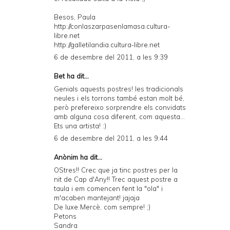
a
Besos, Paula
n
http://conlaszarpasenlamasa.cultura-
d
libre.net
http://galletilandia.cultura-libre.net
P
6 de desembre del 2011, a les 9:39
D
Bet
ha dit...
F
Genials aquests postres! les tradicionals
neules i els torrons també estan molt bé,
però prefereixo sorprendre els convidats
amb alguna cosa diferent, com aquesta...
Ets una artista! :)
6 de desembre del 2011, a les 9:44
Anònim ha dit...
OStres!! Crec que ja tinc postres per la
nit de Cap d'Any!! Trec aquest postre a
taula i em comencen fent la "ola" i
m'acaben mantejant! jajaja
De luxe Mercè, com sempre! ;)
Petons
Sandra