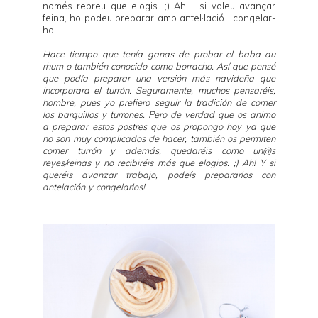
només rebreu que elogis. ;) Ah! I si voleu avançar
feina, ho podeu preparar amb antel·lació i congelar-
ho!
Hace tiempo que tenía ganas de probar el baba au
rhum o también conocido como borracho. Así que pensé
que podía preparar una versión más navideña que
incorporara el turrón. Seguramente, muchos pensaréis,
hombre, pues yo prefiero seguir la tradición de comer
los barquillos y turrones. Pero de verdad que os animo
a preparar estos postres que os propongo hoy ya que
no son muy complicados de hacer, también os permiten
comer turrón y además, quedaréis como un@s
reyes/reinas y no recibiréis más que elogios. ;) Ah! Y si
queréis avanzar trabajo, podeís prepararlos con
antelación y congelarlos!