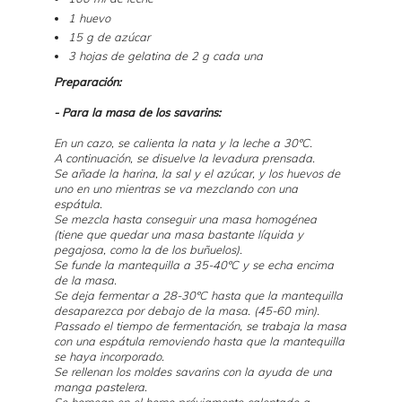
1 huevo
15 g de azúcar
3 hojas de gelatina de 2 g cada una
Preparación:
- Para la masa de los savarins:
En un cazo, se calienta la nata y la leche a 30ºC.
A continuación, se disuelve la levadura prensada.
Se añade la harina, la sal y el azúcar, y los huevos de
uno en uno mientras se va mezclando con una
espátula.
Se mezcla hasta conseguir una masa homogénea
(tiene que quedar una masa bastante líquida y
pegajosa, como la de los buñuelos).
Se funde la mantequilla a 35-40ºC y se echa encima
de la masa.
Se deja fermentar a 28-30ºC hasta que la mantequilla
desaparezca por debajo de la masa. (45-60 min).
Passado el tiempo de fermentación, se trabaja la masa
con una espátula removiendo hasta que la mantequilla
se haya incorporado.
Se rellenan los moldes savarins con la ayuda de una
manga pastelera.