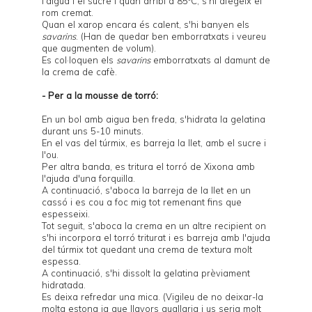
l'aigua i el sucre i quan arribi a 85ºC, s'hi afegeix el
rom cremat.
Quan el xarop encara és calent, s'hi banyen els
savarins
. (Han de quedar ben emborratxats i veureu
que augmenten de volum).
Es col·loquen els
savarins
emborratxats al damunt de
la crema de cafè.
- Per a la mousse de torró:
En un bol amb aigua ben freda, s'hidrata la gelatina
durant uns 5-10 minuts.
En el vas del túrmix, es barreja la llet, amb el sucre i
l'ou.
Per altra banda, es tritura el torró de Xixona amb
l'ajuda d'una forquilla.
A continuació, s'aboca la barreja de la llet en un
cassó i es cou a foc mig tot remenant fins que
espesseixi.
Tot seguit, s'aboca la crema en un altre recipient on
s'hi incorpora el torró triturat i es barreja amb l'ajuda
del túrmix tot quedant una crema de textura molt
espessa.
A continuació, s'hi dissolt la gelatina prèviament
hidratada.
Es deixa refredar una mica. (Vigileu de no deixar-la
molta estona ja que llavors quallaria i us seria molt