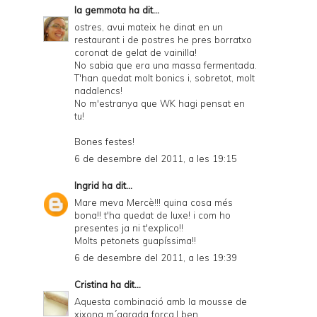
la gemmota
ha dit...
ostres, avui mateix he dinat en un
restaurant i de postres he pres borratxo
coronat de gelat de vainilla!
No sabia que era una massa fermentada.
T'han quedat molt bonics i, sobretot, molt
nadalencs!
No m'estranya que WK hagi pensat en
tu!
Bones festes!
6 de desembre del 2011, a les 19:15
Ingrid
ha dit...
Mare meva Mercè!!! quina cosa més
bona!! t'ha quedat de luxe! i com ho
presentes ja ni t'explico!!
Molts petonets guapíssima!!
6 de desembre del 2011, a les 19:39
Cristina
ha dit...
Aquesta combinació amb la mousse de
xixona m´agrada força.I ben