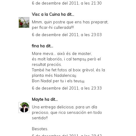
6 de desembre del 2011, a les 21:30
Visc a la Cuina
ha dit...
Mmm, quin postre que ens has preparat,
per ficar-hi cullerada!!!
6 de desembre del 2011, a les 23:03
fina ha dit...
Mare meva... això és de master,
és molt laboriós, i cal temps¡¡ però el
resultat preciós.
També he fet fotos al boix grèvol, és la
planta més Nadalenca¡¡
Bon Nadal per tu i els teus¡¡¡
6 de desembre del 2011, a les 23:33
Mayte
ha dit...
Una entrega deliciosa, para un día
precioso, que rica sensación en todo
sentido!!
Besotes.