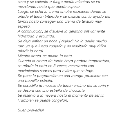
cazo y se calienta a fuego medio mientras se va
mezclando hasta que quede espesa.
Luego, se echa la crema en otro recipiente donde se
añade el turrón triturado y se mezcla con la ayuda del
túrmix hasta conseguir una crema de textura muy
espesa.
A continuación, se disuelve la gelatina préviamente
hidratada y escurrida.
Se deja enfriar un poco. (Vigilad! No la dejéis mucho
rato ya que luego cuajaría y os resultaría muy difícil
añadir la nata).
Mientrastanto, se munta la nata.
Cuando la crema de turrón haya perdido temperatura,
se añade la nata en 3 veces, mezclando con
movimientos suaves para evitar que se baje.
Se pone la preparación en una manga pastelera con
una boquilla estrella.
Se escudilla la mousse de turrón encima del savarin y
se decora con una estrella de chocolate.
Se reserva a la nevera hasta el momento de servir.
(También se puede congelar).
Buen provecho!