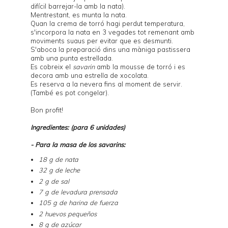
difícil barrejar-la amb la nata).
Mentrestant, es munta la nata.
Quan la crema de torró hagi perdut temperatura,
s'incorpora la nata en 3 vegades tot remenant amb
moviments suaus per evitar que es desmunti.
S'aboca la preparació dins una màniga pastissera
amb una punta estrellada.
Es cobreix el
savarin
amb la mousse de torró i es
decora amb una estrella de xocolata.
Es reserva a la nevera fins al moment de servir.
(També es pot congelar).
Bon profit!
Ingredientes: (para 6 unidades)
- Para la masa de los savarins:
18 g de nata
32 g de leche
2 g de sal
7 g de levadura prensada
105 g de harina de fuerza
2 huevos pequeños
8 g de azúcar