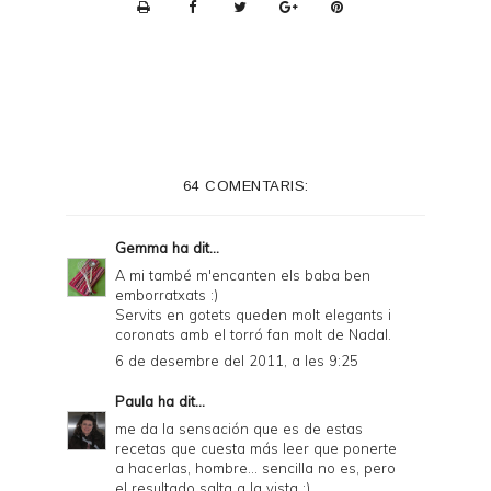
P
r
i
n
t
e
64 COMENTARIS:
r
F
Gemma
ha dit...
r
A mi també m'encanten els baba ben
emborratxats :)
i
Servits en gotets queden molt elegants i
e
coronats amb el torró fan molt de Nadal.
6 de desembre del 2011, a les 9:25
n
d
Paula
ha dit...
me da la sensación que es de estas
l
recetas que cuesta más leer que ponerte
y
a hacerlas, hombre... sencilla no es, pero
el resultado salta a la vista ;)