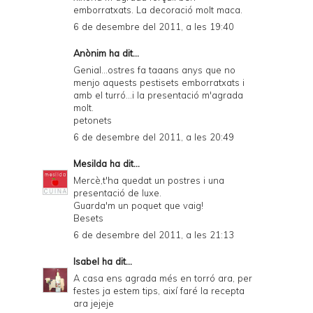
emborratxats. La decoració molt maca.
6 de desembre del 2011, a les 19:40
Anònim ha dit...
Genial...ostres fa taaans anys que no
menjo aquests pestisets emborratxats i
amb el turró...i la presentació m'agrada
molt.
petonets
6 de desembre del 2011, a les 20:49
Mesilda
ha dit...
Mercè,t'ha quedat un postres i una
presentació de luxe.
Guarda'm un poquet que vaig!
Besets
6 de desembre del 2011, a les 21:13
Isabel
ha dit...
A casa ens agrada més en torró ara, per
festes ja estem tips, així faré la recepta
ara jejeje