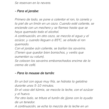
Se reservan en la nevera.
- Para el jarabe:
Primero de todo, se pone a calentar el ron, la canela y
la piel de un limón en un cazo. Cuando esté caliente, se
enciende con un mechero y se flamea hasta que se
haya quemado todo el alcohol.
A continuación, en otro cazo, se mezcla el agua y el
azúcar, y cuando lleguen a 85ºC, se añade el ron
quemado.
Con el jarabe aún caliente, se bañan los savarins.
(Tienen que quedar bien borrachos, y veréis que
aumentan su volum).
Se colocan los savarins emborrachados encima de la
crema de café.
- Para la mousse de turrón:
En un bol con agua muy fría, se hidrata la gelatina
durante unos 5-10 minutos.
En el vaso del túrmix, se mezcla la leche, con el azúcar
y el huevo.
Por otro lado, se tritura el turrón de Jijona con la ayuda
de un tenedor.
A continuación, se echa la mezcla de la leche en un