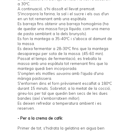
a 30ºC.
A continuació, s'hi dissolt el llevat premsat.
S'incorpora la farina, la sal i el sucre i els ous d'un
en un tot remenant amb una espàtula.
Es barreja fins obtenir una barreja homogènia (ha
de quedar una massa força líquida, com una mena
de pasta semblant a la dels brunyols).
Es fon la mantega a 35-40ºC i s'aboca al damunt de
la massa.
Es deixa fermentar a 28-30ºC fins que la mantega
desaparegui per sota de la massa. (45-60 min).
Passat el temps de fermentació, es treballa la
massa amb una espàtula tot remenant fins que la
mantega quedi ben incorporada.
S'omplen els motlles
savarins
amb l'ajuda d'una
màniga pastissera.
S'enfornen dins el forn prèviament escalfat a 180ºC
durant 15 minuts. Sobretot, a la meitat de la cocció,
gireu-los per tal que quedin ben secs de les dues
bandes (així s'emborratxen millor).
Es deixen refredar a temperatura ambient i es
reserven.
- Per a la crema de cafè:
Primer de tot, s'hidrata la gelatina en aigua ben