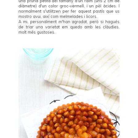
una pruna petita del tamany d'un raïm (uns 2 cm de
diàmetre) d'un color groc-vermell, i un pèl àcides. I
normalment s'utilitzen per fer aquest pastís que us
mostro avui, així com melmelades i licors.
A mi, personalment m'han agradat, però si hagués
de triar una varietat em quedo amb les clàudies,
molt més gustoses.