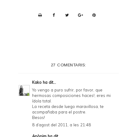
P
r
i
n
t
e
27 COMENTARIS:
r
F
Kako
ha dit...
r
Yo vengo a puro sufrir, por favor, que
hermosas composiciones haces!, eres mi
i
ídola total.
e
La receta desde luego maravillosa, te
acompañaba para el postre.
n
Besos!
d
8 d’agost del 2011, a les 21:48
l
Anònim ha dit...