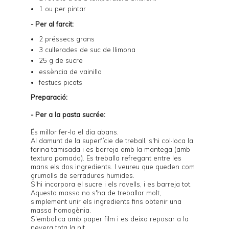
1 ou per pintar
- Per al farcit:
2 préssecs grans
3 cullerades de suc de llimona
25 g de sucre
essència de vainilla
festucs picats
Preparació:
- Per a la pasta sucrée:
És millor fer-la el dia abans.
Al damunt de la superfície de treball, s'hi col·loca la
farina tamisada i es barreja amb la mantega (amb
textura pomada). Es treballa refregant entre les
mans els dos ingredients. I veureu que queden com
grumolls de serradures humides.
S'hi incorpora el sucre i els rovells, i es barreja tot.
Aquesta massa no s'ha de treballar molt,
simplement unir els ingredients fins obtenir una
massa homogènia.
S'embolica amb paper film i es deixa reposar a la
nevera tota la nit.