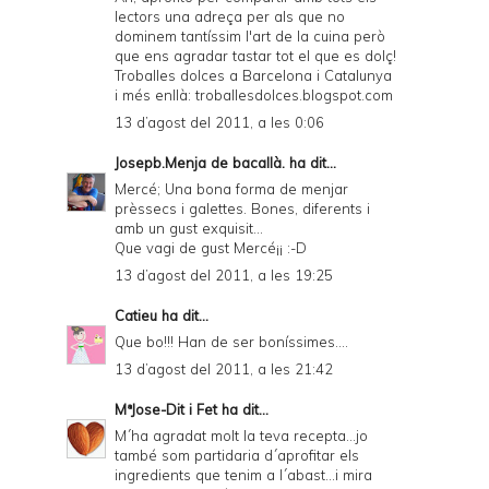
lectors una adreça per als que no
dominem tantíssim l'art de la cuina però
que ens agradar tastar tot el que es dolç!
Troballes dolces a Barcelona i Catalunya
i més enllà: troballesdolces.blogspot.com
13 d’agost del 2011, a les 0:06
Josepb.Menja de bacallà.
ha dit...
Mercé; Una bona forma de menjar
prèssecs i galettes. Bones, diferents i
amb un gust exquisit...
Que vagi de gust Mercé¡¡ :-D
13 d’agost del 2011, a les 19:25
Catieu
ha dit...
Que bo!!! Han de ser boníssimes....
13 d’agost del 2011, a les 21:42
MªJose-Dit i Fet
ha dit...
M´ha agradat molt la teva recepta...jo
també som partidaria d´aprofitar els
ingredients que tenim a l´abast...i mira