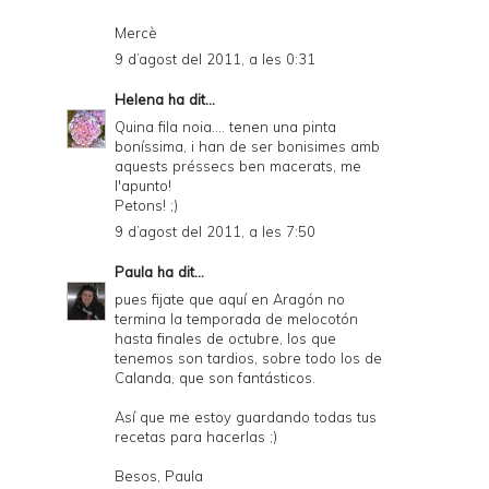
Mercè
9 d’agost del 2011, a les 0:31
Helena
ha dit...
Quina fila noia.... tenen una pinta
boníssima, i han de ser bonisimes amb
aquests préssecs ben macerats, me
l'apunto!
Petons! ;)
9 d’agost del 2011, a les 7:50
Paula
ha dit...
pues fijate que aquí en Aragón no
termina la temporada de melocotón
hasta finales de octubre, los que
tenemos son tardios, sobre todo los de
Calanda, que son fantásticos.
Así que me estoy guardando todas tus
recetas para hacerlas ;)
Besos, Paula