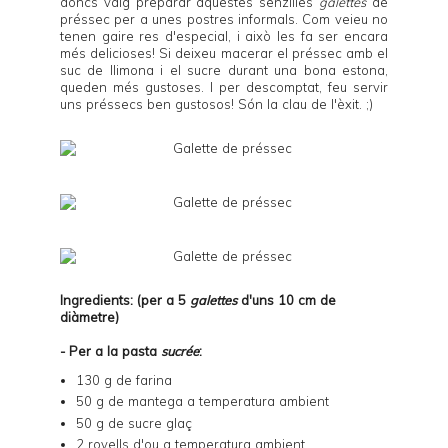
doncs vaig preparar aquestes senzilles
galettes
de
préssec per a unes postres informals. Com veieu no
tenen gaire res d'especial, i això les fa ser encara
més delicioses! Si deixeu macerar el préssec amb el
suc de llimona i el sucre durant una bona estona,
queden més gustoses. I per descomptat, feu servir
uns préssecs ben gustosos! Són la clau de l'èxit. ;)
Ingredients: (per a 5
galettes
d'uns 10 cm de
diàmetre)
- Per a la pasta
sucrée
:
130 g de farina
50 g de mantega a temperatura ambient
50 g de sucre glaç
2 rovells d'ou a temperatura ambient