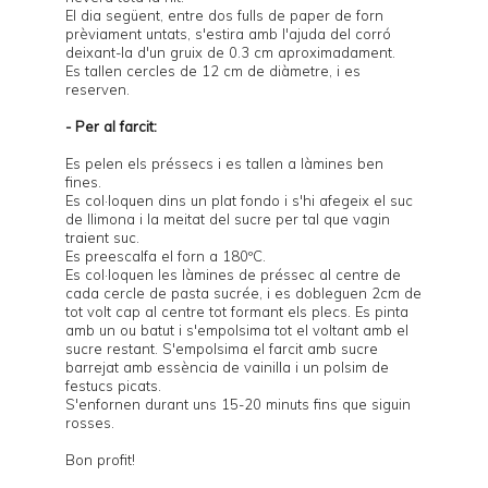
El dia següent, entre dos fulls de paper de forn
prèviament untats, s'estira amb l'ajuda del corró
deixant-la d'un gruix de 0.3 cm aproximadament.
Es tallen cercles de 12 cm de diàmetre, i es
reserven.
- Per al farcit:
Es pelen els préssecs i es tallen a làmines ben
fines.
Es col·loquen dins un plat fondo i s'hi afegeix el suc
de llimona i la meitat del sucre per tal que vagin
traient suc.
Es preescalfa el forn a 180ºC.
Es col·loquen les làmines de préssec al centre de
cada cercle de pasta sucrée, i es dobleguen 2cm de
tot volt cap al centre tot formant els plecs. Es pinta
amb un ou batut i s'empolsima tot el voltant amb el
sucre restant. S'empolsima el farcit amb sucre
barrejat amb essència de vainilla i un polsim de
festucs picats.
S'enfornen durant uns 15-20 minuts fins que siguin
rosses.
Bon profit!