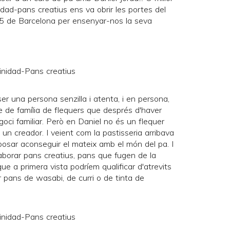
idad-pans creatius
ens va obrir les portes del
ó, 5 de Barcelona per ensenyar-nos la seva
ser una persona senzilla i atenta, i en persona,
de família de flequers que després d'haver
goci familiar. Però en Daniel no és un flequer
 un creador. I veient com la pastisseria arribava
posar aconseguir el mateix amb el món del pa. I
elaborar pans creatius, pans que fugen de la
que a primera vista podríem qualificar d'atrevits
ar pans de wasabi, de curri o de tinta de