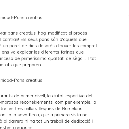
rar pans creatius, hagi modificat el procés
el contrari! Els seus pans són d'aquells que
é un parell de dies després d'haver-los comprat
s, ens va explicar les diferents farines que
ancesa de primeríssima qualitat, de sègol... I tot
ietats que preparen.
urants de primer nivell, la ciutat esportiva del
nombrosos reconeixements, com per exemple, la
ntre les tres millors fleques de Barcelona!
ant a la seva fleca, que a primera vista no
ò al darrera hi ha tot un treball de dedicació i
uestes creacions.