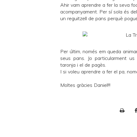
Ahir vam aprendre a fer la seva fo
acompanyament. Per sí sola és deli
un reguitzell de pans perquè pogué
Per últim, només em queda animar-
seus pans. Jo particularment us 
taronja i el de pagès.
I si voleu aprendre a fer el pa, no
Moltes gràcies Daniel!!!
P
r
i
n