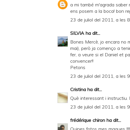
P
a mi també m'agrada saber m
D
ens posem a la boca! bon re
F
23 de juliol del 2011, a les 
SILVIA
ha dit...
Bones Mercè, jo encara no m
mai), però ja començo a tenir
fer, a veure si el Daniel et
convencer!!
Petons
23 de juliol del 2011, a les 
Cristina
ha dit...
Què interessant i instructiu
23 de juliol del 2011, a les 
frédérique chiron
ha dit...
Quines fotos mes maques !!!!!