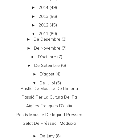
2014
(49)
►
2013
(56)
►
2012
(45)
►
2011
(80)
▼
De Desembre
(3)
►
De Novembre
(7)
►
D’octubre
(7)
►
De Setembre
(6)
►
D’agost
(4)
►
De Juliol
(5)
▼
Pastís De Mousse De Llimona
Passió Per La Cultura Del Pa
Aigües Fresques D'estiu
Pastís Mousse De Iogurt I Préssec
Gelat De Préssec I Maduixa
De Juny
(8)
►