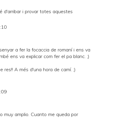
 d'arribar i provar totes aquestes
0:10
nsenyar a fer la focaccia de romaní i ens va
mbé ens va explicar com fer el pa blanc. ;)
de res!! A més d'una hora de camí. ;)
9:09
do muy amplio. Cuanto me queda por