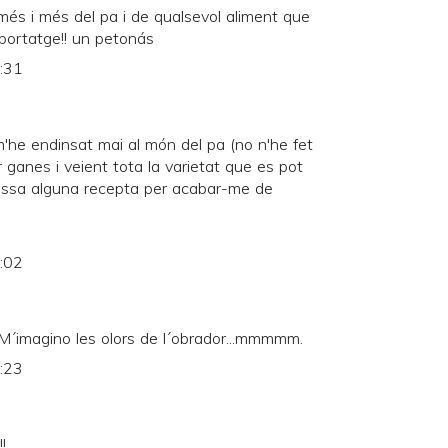
és i més del pa i de qualsevol aliment que
portatge!! un petonás
8:31
'he endinsat mai al món del pa (no n'he fet
 ganes i veient tota la varietat que es pot
 passa alguna recepta per acabar-me de
9:02
. M´imagino les olors de l´obrador...mmmmm.
9:23
!