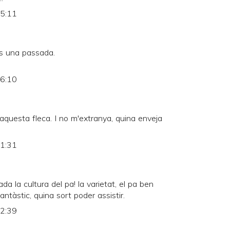
15:11
 es una passada.
16:10
questa fleca. I no m'extranya, quina enveja
21:31
da la cultura del pa! la varietat, el pa ben
antàstic, quina sort poder assistir.
22:39