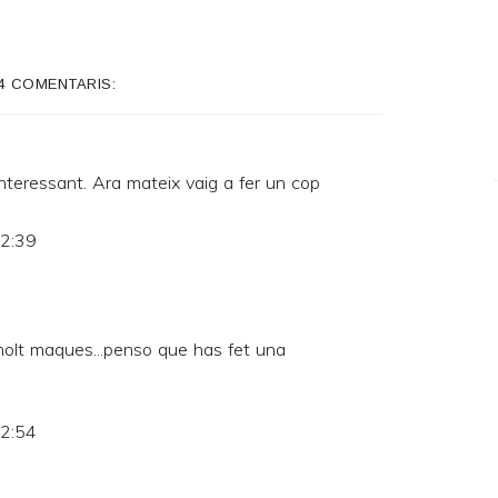
4 COMENTARIS:
nteressant. Ara mateix vaig a fer un cop
22:39
olt maques...penso que has fet una
22:54