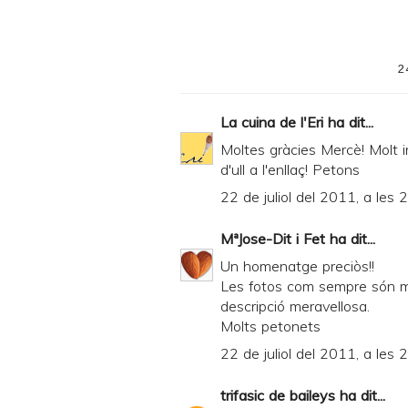
t
e
2
r
F
La cuina de l'Eri
ha dit...
r
Moltes gràcies Mercè! Molt i
i
d'ull a l'enllaç! Petons
e
22 de juliol del 2011, a les 
n
MªJose-Dit i Fet
ha dit...
d
Un homenatge preciòs!!
l
Les fotos com sempre són m
y
descripció meravellosa.
Molts petonets
a
22 de juliol del 2011, a les 
n
d
trifasic de baileys
ha dit...