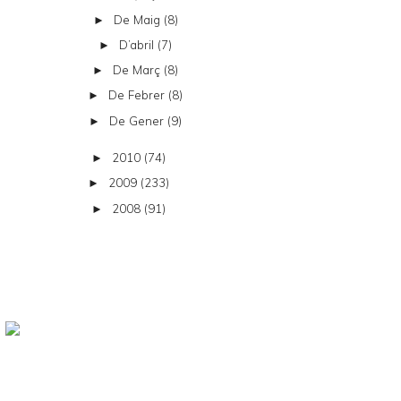
De Maig
(8)
►
D’abril
(7)
►
De Març
(8)
►
De Febrer
(8)
►
De Gener
(9)
►
2010
(74)
►
2009
(233)
►
2008
(91)
►