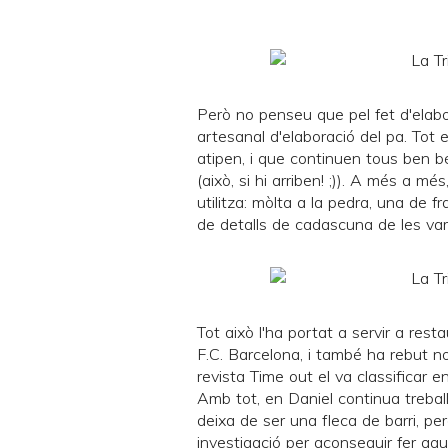
Però no penseu que pel fet d'elabo
artesanal d'elaboració del pa. Tot 
atipen, i que continuen tous ben b
(això, si hi arriben! ;)). A més a mé
utilitza: mòlta a la pedra, una de fr
de detalls de cadascuna de les var
Tot això l'ha portat a servir a resta
F.C. Barcelona, i també ha rebut 
revista Time out el va classificar e
Amb tot, en Daniel continua treball
deixa de ser una fleca de barri, per
investigació per aconseguir fer aq