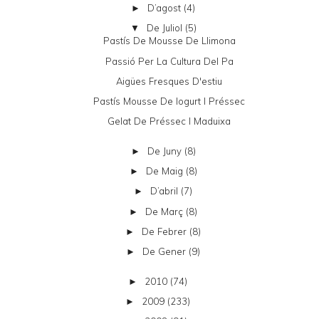
D’agost
(4)
►
De Juliol
(5)
▼
Pastís De Mousse De Llimona
Passió Per La Cultura Del Pa
Aigües Fresques D'estiu
Pastís Mousse De Iogurt I Préssec
Gelat De Préssec I Maduixa
De Juny
(8)
►
De Maig
(8)
►
D’abril
(7)
►
De Març
(8)
►
De Febrer
(8)
►
De Gener
(9)
►
2010
(74)
►
2009
(233)
►