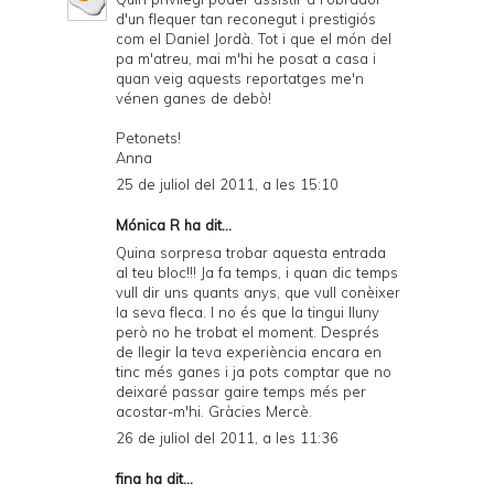
d'un flequer tan reconegut i prestigiós
com el Daniel Jordà. Tot i que el món del
pa m'atreu, mai m'hi he posat a casa i
quan veig aquests reportatges me'n
vénen ganes de debò!
Petonets!
Anna
25 de juliol del 2011, a les 15:10
Mónica R ha dit...
Quina sorpresa trobar aquesta entrada
al teu bloc!!! Ja fa temps, i quan dic temps
vull dir uns quants anys, que vull conèixer
la seva fleca. I no és que la tingui lluny
però no he trobat el moment. Després
de llegir la teva experiència encara en
tinc més ganes i ja pots comptar que no
deixaré passar gaire temps més per
acostar-m'hi. Gràcies Mercè.
26 de juliol del 2011, a les 11:36
fina ha dit...