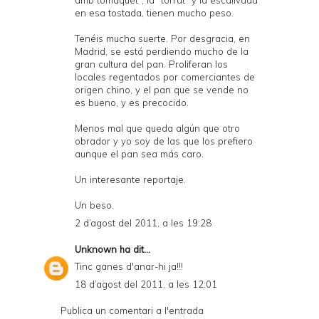
amb tomaquet", la "torrat" y la escalivada
en esa tostada, tienen mucho peso.
Tenéis mucha suerte. Por desgracia, en
Madrid, se está perdiendo mucho de la
gran cultura del pan. Proliferan los
locales regentados por comerciantes de
origen chino, y el pan que se vende no
es bueno, y es precocido.
Menos mal que queda algún que otro
obrador y yo soy de las que los prefiero
aunque el pan sea más caro.
Un interesante reportaje.
Un beso.
2 d’agost del 2011, a les 19:28
Unknown
ha dit...
Tinc ganes d'anar-hi ja!!!
18 d’agost del 2011, a les 12:01
Publica un comentari a l'entrada