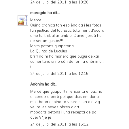
24 de juliol del 2011, a les 10:20
maragda
ha dit...
Mercè!
Quina crònica tan esplèndida i les fotos li
fan justícia del tot. Estic totalment d'acord
amb tu, treballar amb el Daniel Jordà ha
de ser un gustàs!!!!
Molts petons guapetona!
La Quinta de Luculus
brrr! no hi ha manera que pugui deixar
comentaris si no són de forma anònima :
(
24 de juliol del 2011, a les 12:15
Anònim ha dit...
Mercè que guapo!!!! m'encanta el pa...no
el coneixia però pel que dius em dona
molt bona espina...a veure si un dia vig
veure les seves obres d'art...
moooolts petons i una recepta de pa
que???? je je
24 de juliol del 2011, a les 15:12