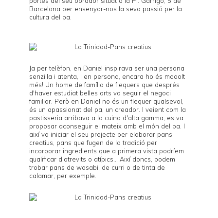
portes del seu obrador situat a la Pl. Garrigó, 5 de
Barcelona per ensenyar-nos la seva passió per la
cultura del pa.
Ja per telèfon, en Daniel inspirava ser una persona
senzilla i atenta, i en persona, encara ho és mooolt
més! Un home de família de flequers que després
d'haver estudiat belles arts va seguir el negoci
familiar. Però en Daniel no és un flequer qualsevol,
és un apassionat del pa, un creador. I veient com la
pastisseria arribava a la cuina d'alta gamma, es va
proposar aconseguir el mateix amb el món del pa. I
així va iniciar el seu projecte per elaborar pans
creatius, pans que fugen de la tradició per
incorporar ingredients que a primera vista podríem
qualificar d'atrevits o atípics... Així doncs, podem
trobar pans de wasabi, de curri o de tinta de
calamar, per exemple.