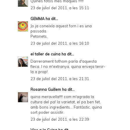
Quines fotos mes maques !!!!!!
23 de juliol del 2011, a les 15:11
GEMMA
ha dit...
Jo ja coneixía aquest forn i es una
passada.
Petonets.
23 de juliol del 2011, a les 16:10
el taller de cuina
ha dit...
Darrerament tothom parla d'aquesta
fleca. I no m'extranya, quina enveja tenir-
la a prop!
23 de juliol del 2011, a les 21:31
Rosanna Guillem
ha dit...
quina meravella!!!! com m'agrada la
cultura del pa! la varietat, el pa ben fet,
amb bons ingredients... Fantàstic, quina
sort poder assistir.
23 de juliol del 2011, a les 22:39