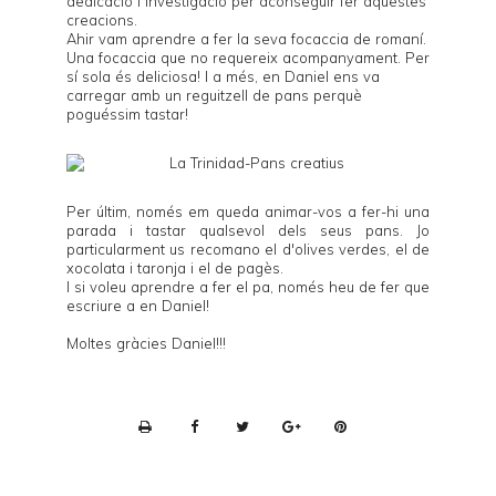
dedicació i investigació per aconseguir fer aquestes
creacions.
Ahir vam aprendre a fer la seva focaccia de romaní.
Una focaccia que no requereix acompanyament. Per
sí sola és deliciosa! I a més, en Daniel ens va
carregar amb un reguitzell de pans perquè
poguéssim tastar!
Per últim, només em queda animar-vos a fer-hi una
parada i tastar qualsevol dels seus pans. Jo
particularment us recomano el d'olives verdes, el de
xocolata i taronja i el de pagès.
I si voleu aprendre a fer el pa, només heu de fer que
escriure a en Daniel!
Moltes gràcies Daniel!!!
P
r
i