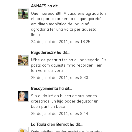
ANNAFS
ha dit...
Que interesant!!!!. A casa ens agrada tan
el pa i particularment a mi que gairebé
em diuen maniàtica del pa.Ja m'
agradaria fer una volta per aquesta
fleca.
24 de juliol del 2011, a les 18:25
Bugaderes39
ha dit...
M'he de posar a fer pa d'una vegada. Els
posts com aquests m'ho recorden i em
fan venir salivera...
25 de juliol del 2011, a les 9:30
fresaypimienta
ha dit...
Sin duda iré en busca de sus panes
artesanos, un lujo poder degustar un
buen pan! un beso
25 de juliol del 2011, a les 9:44
La Taula d'en Bernat
ha dit...
Quin privilegi poder assistir a l'obrador