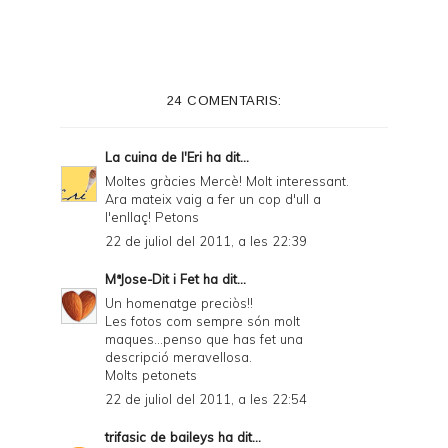
n
t
e
24 COMENTARIS:
r
F
La cuina de l'Eri
ha dit...
r
Moltes gràcies Mercè! Molt interessant.
Ara mateix vaig a fer un cop d'ull a
i
l'enllaç! Petons
e
22 de juliol del 2011, a les 22:39
n
MªJose-Dit i Fet
ha dit...
d
Un homenatge preciòs!!
Les fotos com sempre són molt
l
maques...penso que has fet una
y
descripció meravellosa.
Molts petonets
a
22 de juliol del 2011, a les 22:54
n
trifasic de baileys
ha dit...
d