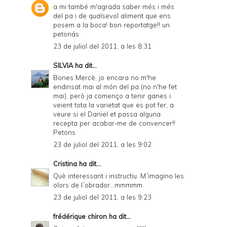
a mi també m'agrada saber més i més
P
del pa i de qualsevol aliment que ens
posem a la boca! bon reportatge!! un
D
petonás
F
23 de juliol del 2011, a les 8:31
SILVIA
ha dit...
Bones Mercè, jo encara no m'he
endinsat mai al món del pa (no n'he fet
mai), però ja començo a tenir ganes i
veient tota la varietat que es pot fer, a
veure si el Daniel et passa alguna
recepta per acabar-me de convencer!!
Petons
23 de juliol del 2011, a les 9:02
Cristina
ha dit...
Què interessant i instructiu. M´imagino les
olors de l´obrador...mmmmm.
23 de juliol del 2011, a les 9:23
frédérique chiron
ha dit...