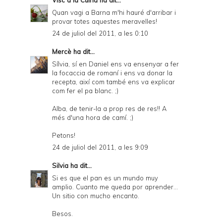
Visc a la Cuina
ha dit...
Quan vagi a Barna m'hi hauré d'arribar i
provar totes aquestes meravelles!
24 de juliol del 2011, a les 0:10
Mercè
ha dit...
Sílvia, sí en Daniel ens va ensenyar a fer
la focaccia de romaní i ens va donar la
recepta, així com també ens va explicar
com fer el pa blanc. ;)
Alba, de tenir-la a prop res de res!! A
més d'una hora de camí. ;)
Petons!
24 de juliol del 2011, a les 9:09
Silvia
ha dit...
Si es que el pan es un mundo muy
amplio. Cuanto me queda por aprender...
Un sitio con mucho encanto.
Besos.