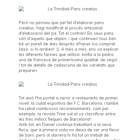
Però no penseu que pel fet d'elaborar pans
creatius, hagi modificat el procés artesanal
d'elaboració del pa. Tot el contrari! Els seus pans
són d'aquells que atipen, i que continuen tous ben
bé un parell de dies després d'haver-los comprat
(això, si hi arriben! ;)). A més a més, ens va explicar
les diferents farines que utilitza: mòlta a la pedra,
una de francesa de primeríssima qualitat, de sègol...
I tot de detalls de cadascuna de les varietats que
preparen.
Tot això l'ha portat a servir a restaurants de primer
nivell, la ciutat esportiva del F.C. Barcelona, i també
ha rebut nombrosos reconeixements, com per
exemple, la revista Time out el va classificar entre
les tres millors fleques de Barcelona!
Amb tot, en Daniel continua treballant a la seva
fleca, que a primera vista no deixa de ser una fleca
de barri, però al darrera hi ha tot un treball de