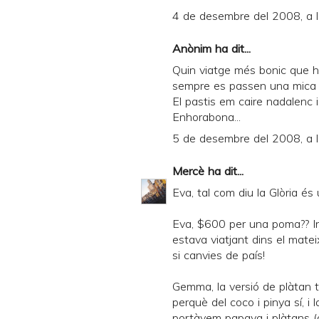
4 de desembre del 2008, a 
Anònim ha dit...
Quin viatge més bonic que ha
sempre es passen una mica pe
El pastis em caire nadalenc i
Enhorabona...
5 de desembre del 2008, a 
Mercè
ha dit...
Eva, tal com diu la Glòria 
Eva, $600 per una poma?? In
estava viatjant dins el mate
si canvies de país!
Gemma, la versió de plàtan tam
perquè del coco i pinya sí, i 
portàvem papaya i plàtans (que