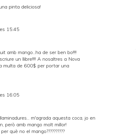
a pinta deliciosa!
les 15:45
uit amb mango...ha de ser ben bo!!!!
criure un llibre!!!! A nosaltres a Nova
a multa de 600$ per portar una
les 16:05
 llaminadures... m'agrada aquesta coca, jo en
n, però amb mango molt millor!
 i per què no el mango??????????