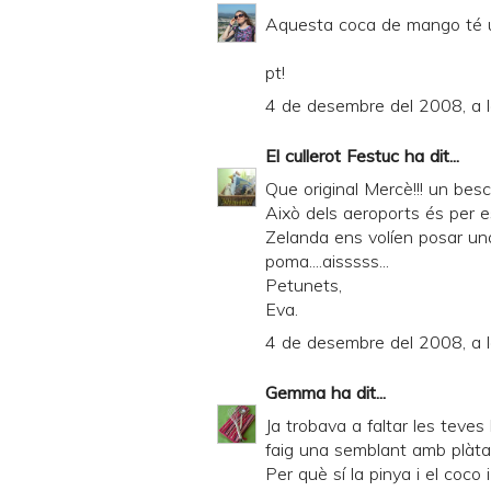
r
Aquesta coca de mango té un
i
pt!
e
4 de desembre del 2008, a 
n
d
El cullerot Festuc
ha dit...
l
Que original Mercè!!! un besc
y
Això dels aeroports és per es
Zelanda ens volíen posar un
a
poma....aisssss...
n
Petunets,
d
Eva.
P
4 de desembre del 2008, a 
D
Gemma
ha dit...
F
Ja trobava a faltar les teves
faig una semblant amb plàta
Per què sí la pinya i el coco