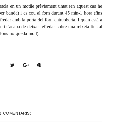
escla en un motlle prèviament untat (en aquest cas he
per banda) i es cou al forn durant 45 min-1 hora (fins
efredar amb la porta del forn entreoberta. I quan està a
 i s'acaba de deixar refredar sobre una reixeta fins al
 fons no queda moll).
2 COMENTARIS: