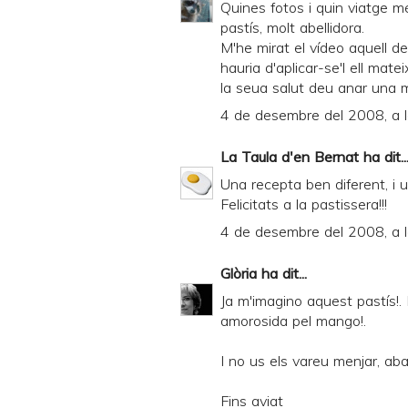
Quines fotos i quin viatge m
pastís, molt abellidora.
M'he mirat el vídeo aquell d
hauria d'aplicar-se'l ell ma
la seua salut deu anar una 
4 de desembre del 2008, a 
La Taula d'en Bernat
ha dit..
Una recepta ben diferent, i 
Felicitats a la pastissera!!!
4 de desembre del 2008, a 
Glòria
ha dit...
Ja m'imagino aquest pastís!
amorosida pel mango!.
I no us els vareu menjar, aban
Fins aviat