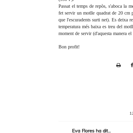
Passat el temps de repòs, s'aboca la m
fet servir un motlle quadrat de 20 cm 
que l'escuradents surti net). Es deixa r
temperatura més baixa es treu del motlle
moment de servir (d'aquesta manera el
Bon profit!
P
r
i
n
t
e
1
r
F
Eva Flores
ha dit...