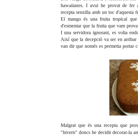
hawaiianes. I avui he provat de fer
recepta senzilla amb un toc d'aquesta fr
El mango és una fruita tropical que 
d'esmentar que la fruita que vam provar 
I una servidora ignorant, es volia endu
Així que la decepció va ser en arribar a
van dir que només es permetia portar c
Malgrat que és una recepta que prov
"hivern" doncs he decidit decorar-la am