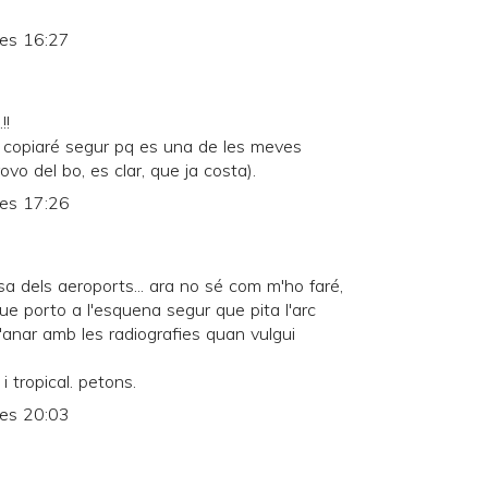
les 16:27
!!
 copiaré segur pq es una de les meves
ovo del bo, es clar, que ja costa).
les 17:26
 dels aeroports... ara no sé com m'ho faré,
ue porto a l'esquena segur que pita l'arc
'anar amb les radiografies quan vulgui
i tropical. petons.
les 20:03