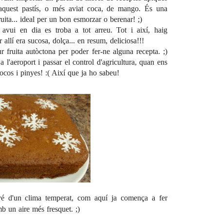
 aquest pastís, o més aviat coca, de mango. És una
uita... ideal per un bon esmorzar o berenar! ;)
avui en dia es troba a tot arreu. Tot i així, haig
allí era sucosa, dolça... en resum, deliciosa!!!
r fruita autòctona per poder fer-ne alguna recepta. ;)
 l'aeroport i passar el control d'agricultura, quan ens
ocos i pinyes! :( Així que ja ho sabeu!
é d'un clima temperat, com aquí ja comença a fer
b un aire més fresquet. ;)