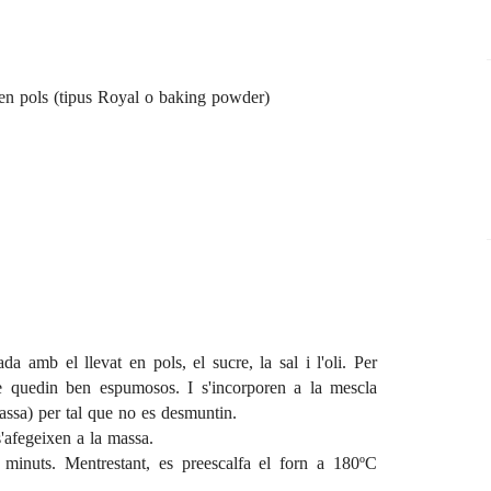
t en pols (tipus Royal o baking powder)
a amb el llevat en pols, el sucre, la sal i l'oli. Per
ue quedin ben espumosos. I s'incorporen a la mescla
assa) per tal que no es desmuntin.
s'afegeixen a la massa.
minuts. Mentrestant, es preescalfa el forn a 180ºC