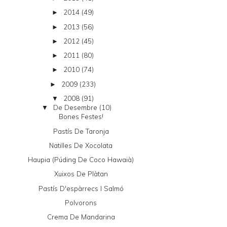
2014
(49)
►
2013
(56)
►
2012
(45)
►
2011
(80)
►
2010
(74)
►
2009
(233)
►
2008
(91)
▼
De Desembre
(10)
▼
Bones Festes!
Pastís De Taronja
Natilles De Xocolata
Haupia (púding De Coco Hawaià)
Xuixos De Plàtan
Pastís D'espàrrecs I Salmó
Polvorons
Crema De Mandarina