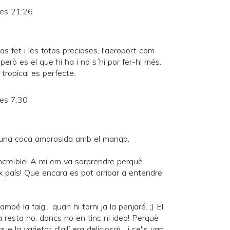
les 21:26
s fet i les fotos precioses, l'aeroport com
rò es el que hi ha i no s´hi por fer-hi més.
 tropical es perfecte.
les 7:30
és una coca amorosida amb el mango.
creïble! A mi em va sorprendre perquè
ix país! Que encara es pot arribar a entendre
bé la faig... quan hi torni ja la penjaré. ;) El
la resta no, doncs no en tinc ni idea! Perquè
 la varietat d'allí era deliciosa)... i se'ls van