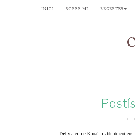
INICI
SOBRE MI
RECEPTES
Pastí
DE D
Del viatge de Kaua'i, evidentment ens 