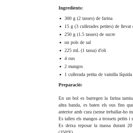
Ingredients:
300 g (2 tasses) de farina
15 g (3 cullerades petites) de lleva
250 g (1.5 tasses) de sucre
un pols de sal
225 mL (1 tassa) d'oli
4 ous
2 mangos
1 cullerada petita de vainilla líquida
Preparació:
En un bol es barregen la farina tamisad
altra banda, es baten els ous fins q
anterior amb cura (sense treballar-ho m
Es tallen els mangos a trossets petits i 
Es deixa reposar la massa durant 20 
(350ºF).