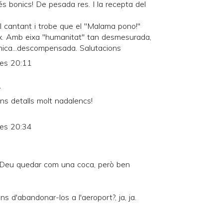
és bonics! De pesada res. I la recepta del
el cantant i trobe que el "Malama pono!"
teix. Amb eixa "humanitat" tan desmesurada,
mica...descompensada. Salutacions
les 20:11
.
uns detalls molt nadalencs!
les 20:34
. Deu quedar com una coca, però ben
s d'abandonar-los a l'aeroport?, ja, ja.