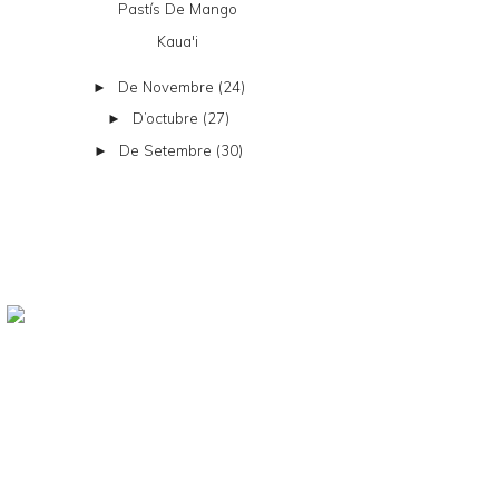
Pastís De Mango
Kaua'i
De Novembre
(24)
►
D’octubre
(27)
►
De Setembre
(30)
►