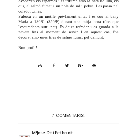
S'escorren els espàrrecs i es trituren amb la nata líquida, els
ous, el salmó fumat i un pols de sal i pebre. I es passa pel
colador xinès.
S'aboca en un motlle prèviament untat i es cou al bany
Maria a 180ºC (350ºF) durant una mitja hora (fins que
l'escuradents surti net). Es deixa refredar i es guarda a la
nevera fins al moment de servir. I en aquest cas, l'he
decorat amb unes tires de salmó fumat pel damunt.
Bon profit!
P
r
i
n
t
e
7 COMENTARIS:
r
F
MªJose-Dit i Fet
ha dit...