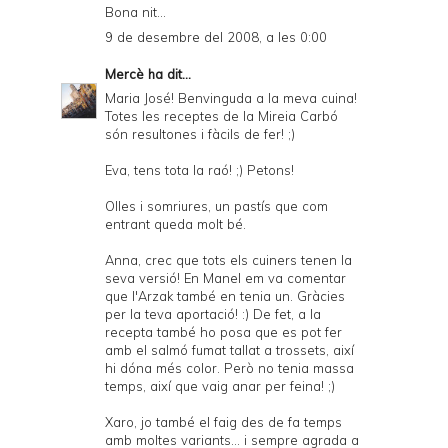
Bona nit...
9 de desembre del 2008, a les 0:00
Mercè
ha dit...
Maria José! Benvinguda a la meva cuina!
Totes les receptes de la Mireia Carbó
són resultones i fàcils de fer! ;)
Eva, tens tota la raó! ;) Petons!
Olles i somriures, un pastís que com
entrant queda molt bé.
Anna, crec que tots els cuiners tenen la
seva versió! En Manel em va comentar
que l'Arzak també en tenia un. Gràcies
per la teva aportació! :) De fet, a la
recepta també ho posa que es pot fer
amb el salmó fumat tallat a trossets, així
hi dóna més color. Però no tenia massa
temps, així que vaig anar per feina! ;)
Xaro, jo també el faig des de fa temps
amb moltes variants... i sempre agrada a