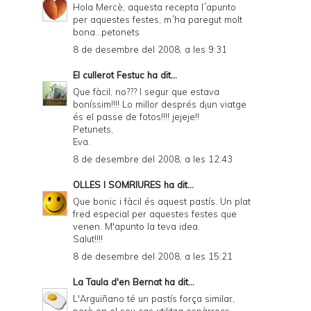
r
Hola Mercè, aquesta recepta l´apunto
per aquestes festes, m´ha paregut molt
i
bona...petonets
e
8 de desembre del 2008, a les 9:31
n
El cullerot Festuc
ha dit...
d
Que fàcil, no??? I segur que estava
boníssim!!!! Lo millor després d¡un viatge
l
és el passe de fotos!!!! jejeje!!
y
Petunets,
Eva.
a
8 de desembre del 2008, a les 12:43
n
OLLES I SOMRIURES
ha dit...
d
Que bonic i fàcil és aquest pastís. Un plat
P
fred especial per aquestes festes que
venen. M'apunto la teva idea.
D
Salut!!!!
F
8 de desembre del 2008, a les 15:21
La Taula d'en Bernat
ha dit...
L'Arguiñano té un pastís força similar,