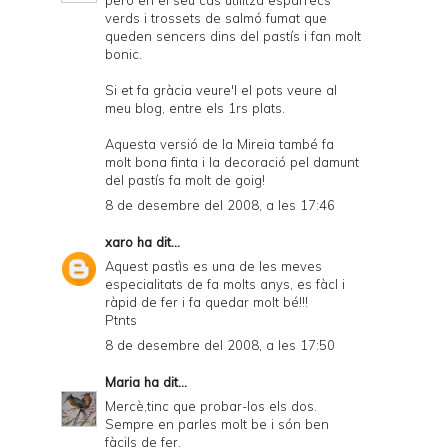
però en el seu cas utilitza espàrrecs
verds i trossets de salmó fumat que
queden sencers dins del pastís i fan molt
bonic.
Si et fa gràcia veure'l el pots veure al
meu blog, entre els 1rs plats.
Aquesta versió de la Mireia també fa
molt bona finta i la decoració pel damunt
del pastís fa molt de goig!
8 de desembre del 2008, a les 17:46
xaro
ha dit...
Aquest pastìs es una de les meves
especialitats de fa molts anys, es fàcl i
ràpid de fer i fa quedar molt bé!!!
Ptnts
8 de desembre del 2008, a les 17:50
Maria
ha dit...
Mercè,tinc que probar-los els dos.
Sempre en parles molt be i són ben
fàcils de fer.