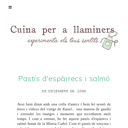
Pastís d'espàrrecs i salmó
DE DESEMBRE 08, 2008
Avui hem dinat amb una colla d'amics i hem fet sessió de
fotos i vídeos del viatge de Kaua'i... una manera de gaudir
i extendre les imatges i moments que recordarem molt
temps. I com a entrant, he fet aquest pastís d'espàrrecs i
salmó fumat de la Mireia Carbó. Com el
pastís de tonyina i