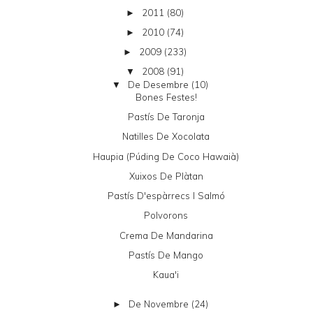
2011
(80)
►
2010
(74)
►
2009
(233)
►
2008
(91)
▼
De Desembre
(10)
▼
Bones Festes!
Pastís De Taronja
Natilles De Xocolata
Haupia (púding De Coco Hawaià)
Xuixos De Plàtan
Pastís D'espàrrecs I Salmó
Polvorons
Crema De Mandarina
Pastís De Mango
Kaua'i
De Novembre
(24)
►