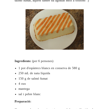
salmó fumat
, aquest també ha agradat molt a tothom! :)
Ingredients:
(per 6 persones)
1 pot d'espàrrecs blancs en conserva de 580 g
250 mL de nata líquida
150 g de salmó fumat
4 ous
mantega
sal i pebre blanc
Preparació: