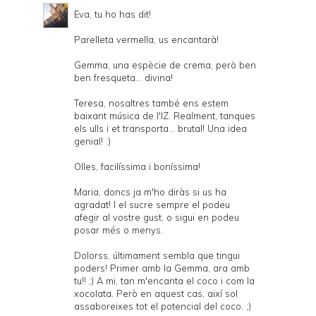
Eva, tu ho has dit!
Parelleta vermella, us encantarà!
Gemma, una espècie de crema, però ben
ben fresqueta... divina!
Teresa, nosaltres també ens estem
baixant música de l'IZ. Realment, tanques
els ulls i et transporta... brutal! Una idea
genial! :)
Olles, facilíssima i boníssima!
Maria, doncs ja m'ho diràs si us ha
agradat! I el sucre sempre el podeu
afegir al vostre gust, o sigui en podeu
posar més o menys.
Dolorss, últimament sembla que tingui
poders! Primer amb la Gemma, ara amb
tu!! ;) A mi, tan m'encanta el coco i com la
xocolata. Però en aquest cas, així sol
assaboreixes tot el potencial del coco. ;)