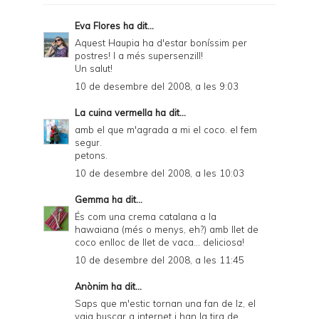
F
Eva Flores
ha dit...
r
Aquest Haupia ha d'estar boníssim per
postres! I a més supersenzill!
i
Un salut!
e
10 de desembre del 2008, a les 9:03
n
La cuina vermella
ha dit...
d
amb el que m'agrada a mi el coco. el fem
segur.
l
petons.
y
10 de desembre del 2008, a les 10:03
a
Gemma
ha dit...
n
És com una crema catalana a la
hawaiana (més o menys, eh?) amb llet de
d
coco enlloc de llet de vaca... deliciosa!
P
10 de desembre del 2008, a les 11:45
D
Anònim ha dit...
F
Saps que m'estic tornan una fan de Iz, el
vaig buscar a internet i han la tira de