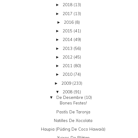
2018
(13)
►
2017
(13)
►
2016
(8)
►
2015
(41)
►
2014
(49)
►
2013
(56)
►
2012
(45)
►
2011
(80)
►
2010
(74)
►
2009
(233)
►
2008
(91)
▼
De Desembre
(10)
▼
Bones Festes!
Pastís De Taronja
Natilles De Xocolata
Haupia (púding De Coco Hawaià)
Xuixos De Plàtan