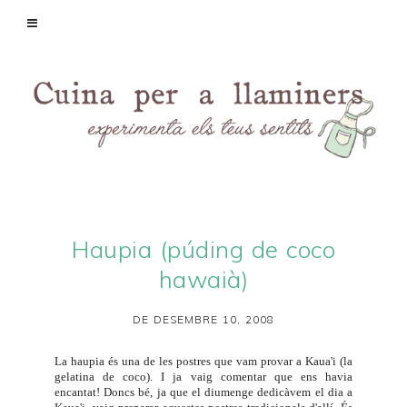
Haupia (púding de coco
hawaià)
DE DESEMBRE 10, 2008
La haupia és una de les postres que vam provar a Kaua'i (la
gelatina de coco). I ja vaig comentar que ens havia
encantat! Doncs bé, ja que el diumenge dedicàvem el dia a