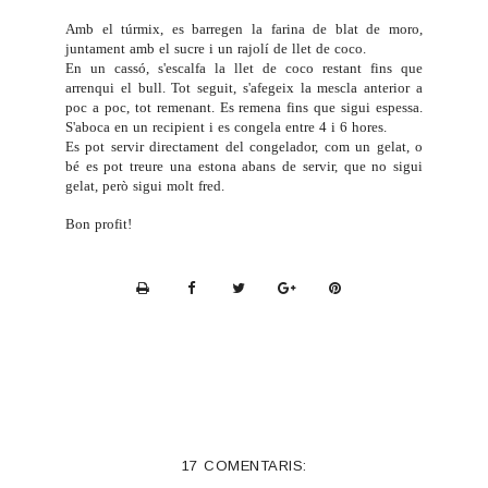
Amb el túrmix, es barregen la farina de blat de moro,
juntament amb el sucre i un rajolí de llet de coco.
En un cassó, s'escalfa la llet de coco restant fins que
arrenqui el bull. Tot seguit, s'afegeix la mescla anterior a
poc a poc, tot remenant. Es remena fins que sigui espessa.
S'aboca en un recipient i es congela entre 4 i 6 hores.
Es pot servir directament del congelador, com un gelat, o
bé es pot treure una estona abans de servir, que no sigui
gelat, però sigui molt fred.
Bon profit!
P
r
i
n
t
e
17 COMENTARIS:
r