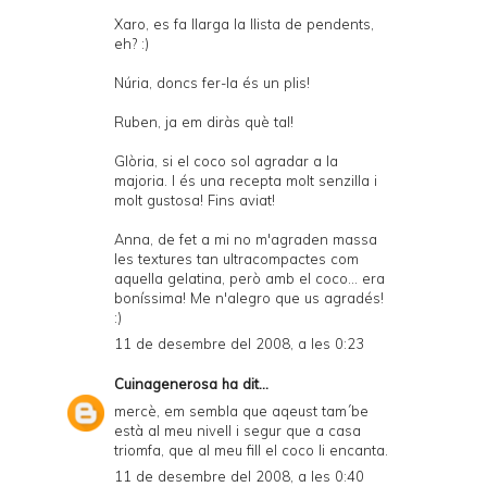
Xaro, es fa llarga la llista de pendents,
eh? :)
Núria, doncs fer-la és un plis!
Ruben, ja em diràs què tal!
Glòria, si el coco sol agradar a la
majoria. I és una recepta molt senzilla i
molt gustosa! Fins aviat!
Anna, de fet a mi no m'agraden massa
les textures tan ultracompactes com
aquella gelatina, però amb el coco... era
boníssima! Me n'alegro que us agradés!
:)
11 de desembre del 2008, a les 0:23
Cuinagenerosa
ha dit...
mercè, em sembla que aqeust tam´be
està al meu nivell i segur que a casa
triomfa, que al meu fill el coco li encanta.
11 de desembre del 2008, a les 0:40