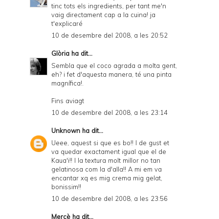
tinc tots els ingredients, per tant me'n
vaig directament cap a la cuina! ja
t'explicaré
10 de desembre del 2008, a les 20:52
Glòria
ha dit...
Sembla que el coco agrada a molta gent,
eh? i fet d'aquesta manera, té una pinta
magnífica!.
Fins aviagt
10 de desembre del 2008, a les 23:14
Unknown
ha dit...
Ueee, aquest si que es bo!! I de gust et
va quedar exactament igual que el de
Kaua'i!! I la textura molt millor no tan
gelatinosa com la d'alla!! A mi em va
encantar xq es mig crema mig gelat,
bonissim!!
10 de desembre del 2008, a les 23:56
Mercè
ha dit...