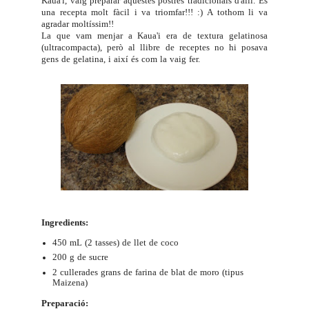
Kaua'i, vaig preparar aquestes postres tradicionals d'allí. És
una recepta molt fàcil i va triomfar!!! :) A tothom li va
agradar moltíssim!!
La que vam menjar a Kaua'i era de textura gelatinosa
(ultracompacta), però al llibre de receptes no hi posava
gens de gelatina, i així és com la vaig fer.
Ingredients:
450 mL (2 tasses) de llet de coco
200 g de sucre
2 cullerades grans de farina de blat de moro (tipus
Maizena)
Preparació: