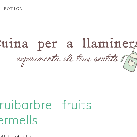
BOTIGA
uibarbre i fruits
ermells
’ABRIL 24, 2017