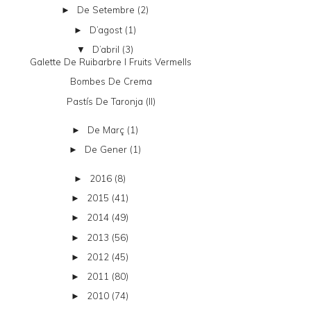
De Setembre
(2)
►
D’agost
(1)
►
D’abril
(3)
▼
Galette De Ruibarbre I Fruits Vermells
Bombes De Crema
Pastís De Taronja (II)
De Març
(1)
►
De Gener
(1)
►
2016
(8)
►
2015
(41)
►
2014
(49)
►
2013
(56)
►
2012
(45)
►
2011
(80)
►
2010
(74)
►