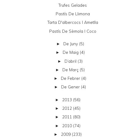
Trufes Gelades
Pastís De Llimona
Tarta D'albercocs I Ametlla
Pastís De Sèmola I Coco
De Juny
(5)
►
De Maig
(4)
►
D’abril
(3)
►
De Març
(5)
►
De Febrer
(4)
►
De Gener
(4)
►
2013
(56)
►
2012
(45)
►
2011
(80)
►
2010
(74)
►
2009
(233)
►