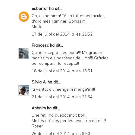
esborrar
ha dit...
Oh, quina pinta! Té un tall espectacular,
d'allò més llaminer! Boníssim!
Marta
17 de juliol del 2014, a les 21:52
Francesc
ha dit...
Quina recepta més bona!!! M'agraden
moltíssim els pastissos de llimó!!! Gràcies
per compartir la recepta!!
18 de juliol del 2014, a les 16:51
Sílvia A.
ha dit...
la veritat diu menge'm menge'm!!!!
21 de juliol del 2014, a les 21:54
Anònim ha dit...
L'he fet i ha quedat molt bo!!!
Moltes gràcies per les teves receptes!!!!
Roser
26 de juliol del 2014, a les 9:50