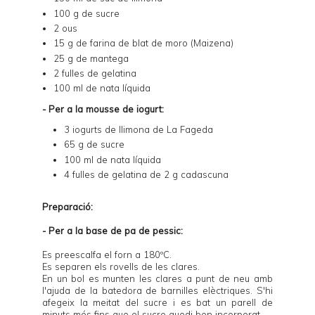
100 g de sucre
2 ous
15 g de farina de blat de moro (Maizena)
25 g de mantega
2 fulles de gelatina
100 ml de nata líquida
- Per a la mousse de iogurt:
3 iogurts de llimona de La Fageda
65 g de sucre
100 ml de nata líquida
4 fulles de gelatina de 2 g cadascuna
Preparació:
- Per a la base de pa de pessic:
Es preescalfa el forn a 180ºC.
Es separen els rovells de les clares.
En un bol es munten les clares a punt de neu amb
l'ajuda de la batedora de barnilles elèctriques. S'hi
afegeix la meitat del sucre i es bat un parell de
minuts més fins que el sucre quedi ben incorporat.