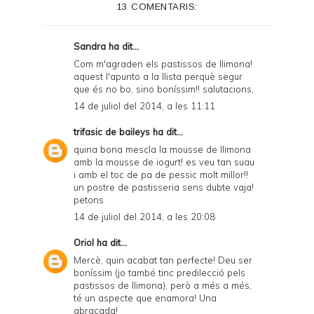
13 COMENTARIS:
r
F
Sandra
ha dit...
r
Com m'agraden els pastissos de llimona!
aquest l'apunto a la llista perquè segur
i
que és no bo, sino boníssim!! salutacions,
e
14 de juliol del 2014, a les 11:11
n
trifasic de baileys
ha dit...
d
quina bona mescla la mousse de llimona
amb la mousse de iogurt! es veu tan suau
l
i amb el toc de pa de pessic molt millor!!
y
un postre de pastisseria sens dubte vaja!
petons
a
14 de juliol del 2014, a les 20:08
n
Oriol
ha dit...
d
Mercè, quin acabat tan perfecte! Deu ser
P
boníssim (jo també tinc predilecció pels
pastissos de llimona), però a més a més,
D
té un aspecte que enamora! Una
abraçada!
F