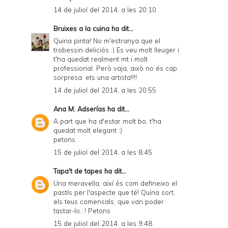
14 de juliol del 2014, a les 20:10
Bruixes a la cuina
ha dit...
Quina pinta! No m'estranya que el
trobessin deliciós :) Es veu molt lleuger i
t'ha quedat realment mt i molt
professional. Però vaja, això no és cap
sorpresa: ets una artista!!!!
14 de juliol del 2014, a les 20:55
Ana M. Adserías
ha dit...
A part que ha d'estar molt bo, t'ha
quedat molt elegant :)
petons
15 de juliol del 2014, a les 8:45
Tapa't de tapes
ha dit...
Una meravella, així és com defineixo el
pastís per l'aspecte que té! Quina sort,
els teus comensals, que van poder
tastar-lo...! Petons
15 de juliol del 2014, a les 9:48