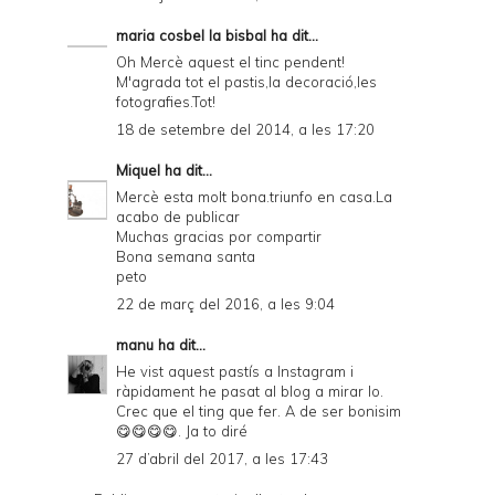
maria cosbel la bisbal
ha dit...
Oh Mercè aquest el tinc pendent!
M'agrada tot el pastis,la decoració,les
fotografies.Tot!
18 de setembre del 2014, a les 17:20
Miquel
ha dit...
Mercè esta molt bona.triunfo en casa.La
acabo de publicar
Muchas gracias por compartir
Bona semana santa
peto
22 de març del 2016, a les 9:04
manu
ha dit...
He vist aquest pastís a Instagram i
ràpidament he pasat al blog a mirar lo.
Crec que el ting que fer. A de ser bonisim
😋😋😋😋. Ja to diré
27 d’abril del 2017, a les 17:43