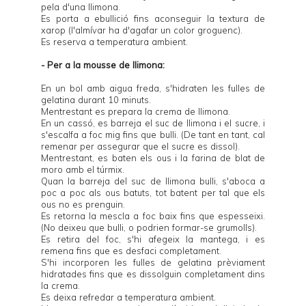
pela d'una llimona.
Es porta a ebullició fins aconseguir la textura de
xarop (l'almívar ha d'agafar un color groguenc).
Es reserva a temperatura ambient.
- Per a la mousse de llimona:
En un bol amb aigua freda, s'hidraten les fulles de
gelatina durant 10 minuts.
Mentrestant es prepara la crema de llimona.
En un cassó, es barreja el suc de llimona i el sucre, i
s'escalfa a foc mig fins que bulli. (De tant en tant, cal
remenar per assegurar que el sucre es dissol).
Mentrestant, es baten els ous i la farina de blat de
moro amb el túrmix.
Quan la barreja del suc de llimona bulli, s'aboca a
poc a poc als ous batuts, tot batent per tal que els
ous no es prenguin.
Es retorna la mescla a foc baix fins que espesseixi.
(No deixeu que bulli, o podrien formar-se grumolls).
Es retira del foc, s'hi afegeix la mantega, i es
remena fins que es desfaci completament.
S'hi incorporen les fulles de gelatina prèviament
hidratades fins que es dissolguin completament dins
la crema.
Es deixa refredar a temperatura ambient.