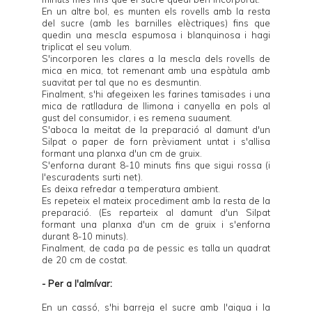
En un altre bol, es munten els rovells amb la resta
del sucre (amb les barnilles elèctriques) fins que
quedin una mescla espumosa i blanquinosa i hagi
triplicat el seu volum.
S'incorporen les clares a la mescla dels rovells de
mica en mica, tot remenant amb una espàtula amb
suavitat per tal que no es desmuntin.
Finalment, s'hi afegeixen les farines tamisades i una
mica de ratlladura de llimona i canyella en pols al
gust del consumidor, i es remena suaument.
S'aboca la meitat de la preparació al damunt d'un
Silpat o paper de forn prèviament untat i s'allisa
formant una planxa d'un cm de gruix.
S'enforna durant 8-10 minuts fins que sigui rossa (i
l'escuradents surti net).
Es deixa refredar a temperatura ambient.
Es repeteix el mateix procediment amb la resta de la
preparació. (Es reparteix al damunt d'un Silpat
formant una planxa d'un cm de gruix i s'enforna
durant 8-10 minuts).
Finalment, de cada pa de pessic es talla un quadrat
de 20 cm de costat.
- Per a l'almívar:
En un cassó, s'hi barreja el sucre amb l'aigua i la