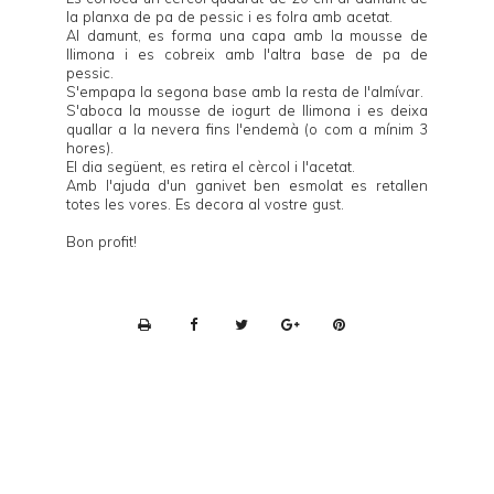
la planxa de pa de pessic i es folra amb acetat.
Al damunt, es forma una capa amb la mousse de
llimona i es cobreix amb l'altra base de pa de
pessic.
S'empapa la segona base amb la resta de l'almívar.
S'aboca la mousse de iogurt de llimona i es deixa
quallar a la nevera fins l'endemà (o com a mínim 3
hores).
El dia següent, es retira el cèrcol i l'acetat.
Amb l'ajuda d'un ganivet ben esmolat es retallen
totes les vores. Es decora al vostre gust.
Bon profit!
P
r
i
n
t
e