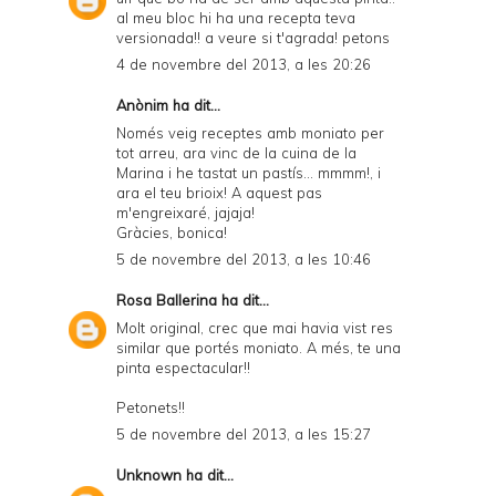
al meu bloc hi ha una recepta teva
versionada!! a veure si t'agrada! petons
4 de novembre del 2013, a les 20:26
Anònim ha dit...
Només veig receptes amb moniato per
tot arreu, ara vinc de la cuina de la
Marina i he tastat un pastís... mmmm!, i
ara el teu brioix! A aquest pas
m'engreixaré, jajaja!
Gràcies, bonica!
5 de novembre del 2013, a les 10:46
Rosa Ballerina
ha dit...
Molt original, crec que mai havia vist res
similar que portés moniato. A més, te una
pinta espectacular!!
Petonets!!
5 de novembre del 2013, a les 15:27
Unknown
ha dit...