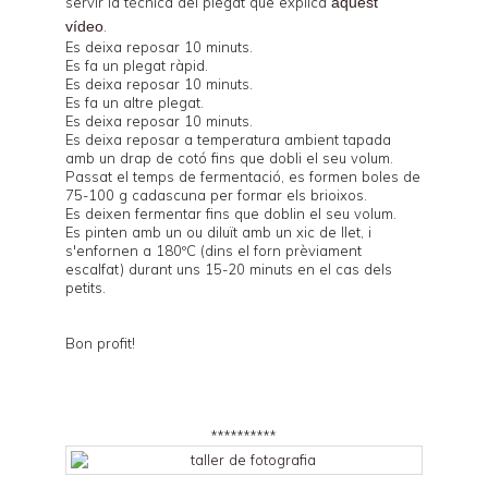
servir la tècnica del plegat que explica
aquest
vídeo
.
Es deixa reposar 10 minuts.
Es fa un plegat ràpid.
Es deixa reposar 10 minuts.
Es fa un altre plegat.
Es deixa reposar 10 minuts.
Es deixa reposar a temperatura ambient tapada
amb un drap de cotó fins que dobli el seu volum.
Passat el temps de fermentació, es formen boles de
75-100 g cadascuna per formar els brioixos.
Es deixen fermentar fins que doblin el seu volum.
Es pinten amb un ou diluït amb un xic de llet, i
s'enfornen a 180ºC (dins el forn prèviament
escalfat) durant uns 15-20 minuts en el cas dels
petits.
Bon profit!
**********