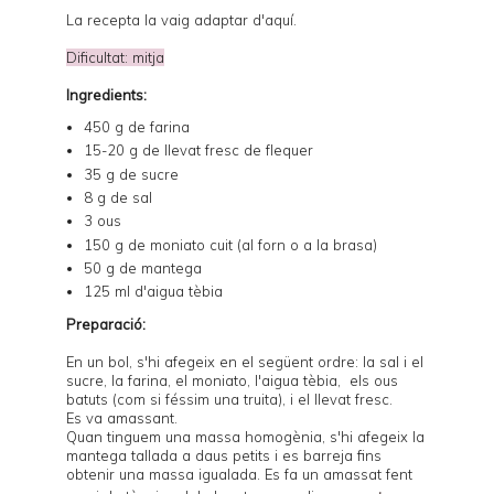
La recepta la vaig adaptar d'
aquí
.
Dificultat: mitja
Ingredients:
450 g de farina
15-20 g de llevat fresc de flequer
35 g de sucre
8 g de sal
3 ous
150 g de moniato cuit (al forn o a la brasa)
50 g de mantega
125 ml d'aigua tèbia
Preparació:
En un bol, s'hi afegeix en el següent ordre: la sal i el
sucre, la farina, el moniato, l'aigua tèbia, els ous
batuts (com si féssim una truita), i el llevat fresc.
Es va amassant.
Quan tinguem una massa homogènia, s'hi afegeix la
mantega tallada a daus petits i es barreja fins
obtenir una massa igualada. Es fa un amassat fent