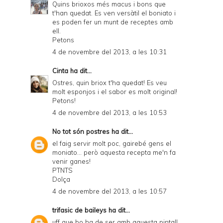
Quins brioxos més macus i bons que
t'han quedat. Es ven versàtil el boniato i
F
es poden fer un munt de receptes amb
ell.
Petons
4 de novembre del 2013, a les 10:31
Cinta
ha dit...
Ostres, quin briox t'ha quedat! Es veu
molt esponjos i el sabor es molt original!
Petons!
4 de novembre del 2013, a les 10:53
No tot són postres
ha dit...
el faig servir molt poc, gairebé gens el
moniato... però aquesta recepta me'n fa
venir ganes!
PTNTS
Dolça
4 de novembre del 2013, a les 10:57
trifasic de baileys
ha dit...
uff que bo ha de ser amb aquesta pinta!!