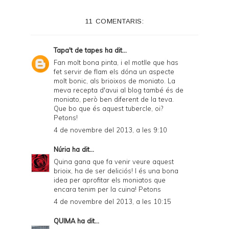
e
11 COMENTARIS:
r
F
Tapa't de tapes
ha dit...
r
Fan molt bona pinta, i el motlle que has
fet servir de flam els dóna un aspecte
i
molt bonic, als brioixos de moniato. La
e
meva recepta d'avui al blog també és de
moniato, però ben diferent de la teva.
n
Que bo que és aquest tubercle, oi?
Petons!
d
4 de novembre del 2013, a les 9:10
l
Núria
ha dit...
y
Quina gana que fa venir veure aquest
a
brioix, ha de ser deliciós! I és una bona
idea per aprofitar els moniatos que
n
encara tenim per la cuina! Petons
d
4 de novembre del 2013, a les 10:15
P
QUIMA
ha dit...
D