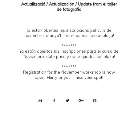
Actualització / Actualización / Update from el
taller
de fotografia
Ja estan obertes les inscripcions pel curs de
novembre, afanya't i no et quedis sense plaça!
********
Ya están abiertas las inscripciones para el curso de
Noviembre, date prisa y no te quedes sin plaza!
********
Registration for the November workshop is now
open. Hurry or you'll miss your spot!
P
r
i
n
t